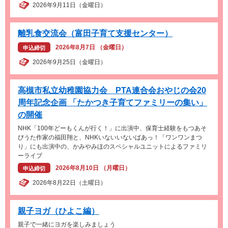
2026年9月11日（金曜日）
離乳食交流会（富田子育て支援センター）
2026年8月7日 （金曜日）
申込締切
2026年9月25日（金曜日）
高槻市私立幼稚園協力会 PTA連合会おやじの会20
周年記念企画 「たかつき子育てファミリーの集い」
の開催
NHK「100年どーもくんが行く！」に出演中、保育士経験をもつあそ
びうた作家の福田翔と、NHKいないいないばあっ！「ワンワンまつ
り」にも出演中の、かみやみほのスペシャルユニットによるファミリ
ーライブ
2026年8月10日 （月曜日）
申込締切
2026年8月22日（土曜日）
親子ヨガ（ひよこ編）
親子で一緒にヨガを楽しみましょう