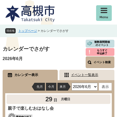
ペ
メ
ー
ニ
ジ
ュ
の
ー
先
を
頭
飛
トップページ
>
カレンダーでさがす
現在地
で
ば
す
し
本
複数期間開催
のイベント
。
て
文
カレンダーでさがす
もうすぐ
本
申込終了
文
2026年6月
イベント検索
へ
カレンダー表示
イベント一覧表示
先月
今月
来月
29
月曜日
日
親子で楽しむおはなし会