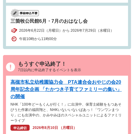
三箇牧公民館6月・7月のおはなし会
2026年6月22日（月曜日）から 2026年7月29日（水曜日）
午前10時から11時00分
もうすぐ申込終了！
7日以内に申込終了するイベントを表示
高槻市私立幼稚園協力会 PTA連合会おやじの会20
周年記念企画 「たかつき子育てファミリーの集い」
の開催
NHK「100年どーもくんが行く！」に出演中、保育士経験をもつあそ
びうた作家の福田翔と、NHKいないいないばあっ！「ワンワンまつ
り」にも出演中の、かみやみほのスペシャルユニットによるファミリ
ーライブ
2026年8月10日 （月曜日）
申込締切