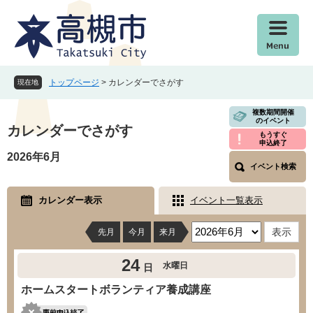
ペ
メ
ー
ニ
ジ
ュ
の
ー
先
を
頭
飛
トップページ
>
カレンダーでさがす
現在地
で
ば
す
し
本
複数期間開催
のイベント
。
て
文
カレンダーでさがす
もうすぐ
本
申込終了
文
2026年6月
イベント検索
へ
カレンダー表示
イベント一覧表示
先月
今月
来月
24
水曜日
日
ホームスタートボランティア養成講座