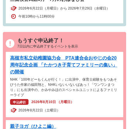
2026年6月22日（月曜日）から 2026年7月29日（水曜日）
午前10時から11時00分
もうすぐ申込終了！
7日以内に申込終了するイベントを表示
高槻市私立幼稚園協力会 PTA連合会おやじの会20
周年記念企画 「たかつき子育てファミリーの集い」
の開催
NHK「100年どーもくんが行く！」に出演中、保育士経験をもつあそ
びうた作家の福田翔と、NHKいないいないばあっ！「ワンワンまつ
り」にも出演中の、かみやみほのスペシャルユニットによるファミリ
ーライブ
2026年8月10日 （月曜日）
申込締切
2026年8月22日（土曜日）
親子ヨガ（ひよこ編）