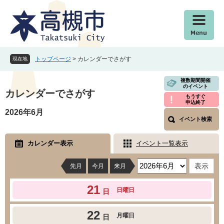
ペ
メ
ー
ニ
ジ
ュ
の
ー
先
を
頭
飛
トップページ
>
カレンダーでさがす
現在地
で
ば
す
し
本
複数期間開催
のイベント
。
て
文
カレンダーでさがす
もうすぐ
本
申込終了
文
2026年6月
イベント検索
へ
カレンダー表示
イベント一覧表示
先月
今月
来月
21
日曜日
日
22
月曜日
日