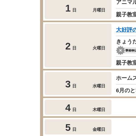
アニマ
1
日
月曜日
親子教
大好評
きょう
2
日
火曜日
親子教
ホーム
3
日
水曜日
6月の
4
日
木曜日
5
日
金曜日