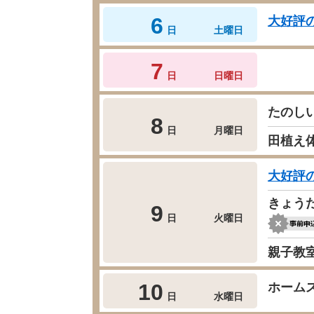
6
大好評
日
土曜日
7
日
日曜日
たのし
8
日
月曜日
田植え
大好評
きょう
9
日
火曜日
親子教
10
ホーム
日
水曜日