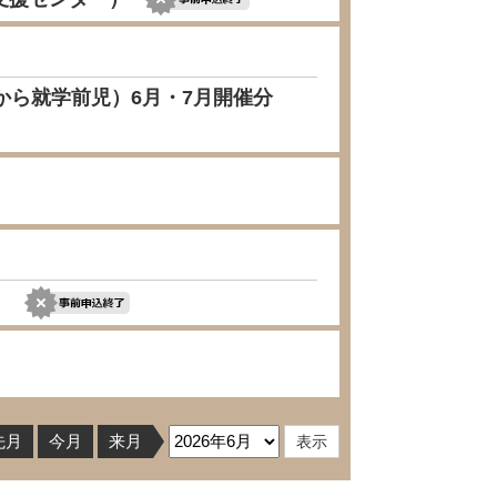
から就学前児）6月・7月開催分
）
先月
今月
来月