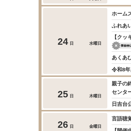
ホーム
ふれあ
【クッ
24
日
水曜日
あくあ
令和8
親子の
25
センタ
日
木曜日
日吉台
言語聴
26
日
金曜日
【開催