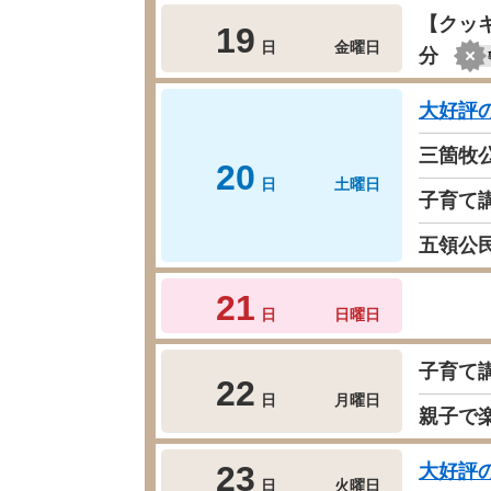
【クッ
19
日
金曜日
分
大好評
三箇牧公
20
日
土曜日
子育て
五領公
21
日
日曜日
子育て
22
日
月曜日
親子で
23
大好評
日
火曜日