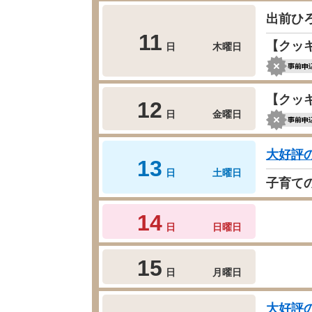
出前ひ
11
【クッ
日
木曜日
【クッ
12
日
金曜日
大好評
13
日
土曜日
子育て
14
日
日曜日
15
日
月曜日
大好評