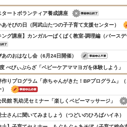
スタートボランティア養成講座
いあそびの日（阿武山たつの子子育て支援センター）
キング講座】カンガルーぱくぱく教室-調理編（バースデ
ぴあのおはなし会（6月24日開催）
年度 べびぃぷらざ「ベビーケアママヨガを体験しよう」
絆作りプログラム「赤ちゃんがきた！BPプログラム」
ー）
公民館 乳幼児セミナー「楽しくベビーマッサージ」
覚士さんに聞いてみましょう（つどいのひろばハイネ）
中止】子育てセミナー もぐもぐ＋あそぼ（子育て総合