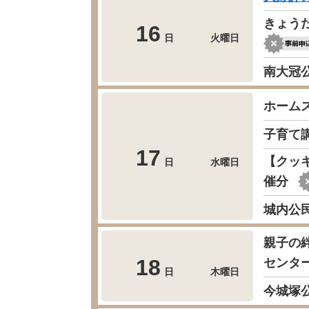
きょう
16
日
火曜日
南大冠公
ホーム
子育て
17
【クッ
日
水曜日
催分
城内公
親子の
18
センタ
日
木曜日
今城塚