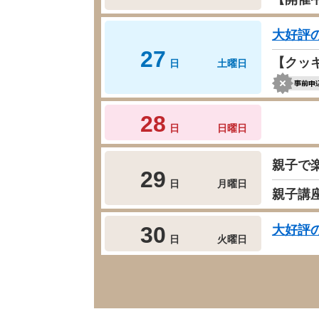
大好評
27
【クッ
日
土曜日
28
日
日曜日
親子で
29
日
月曜日
親子講
30
大好評
日
火曜日