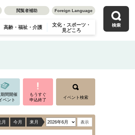
閲覧者補助
Foreign Language
文化・スポーツ・
高齢・福祉・介護
見どころ
数期間開催
もうすぐ
イベント検索
イベント
申込終了
先月
今月
来月