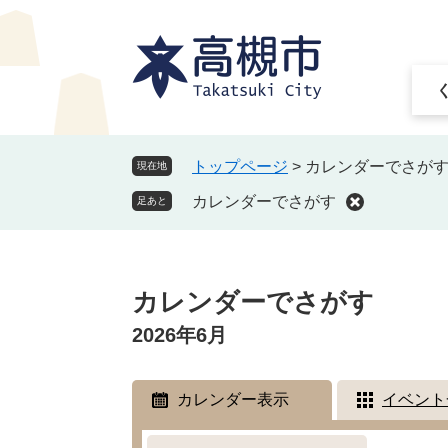
ペ
メ
ー
ニ
ジ
ュ
の
ー
先
を
頭
飛
で
ば
トップページ
>
カレンダーでさが
現在地
す
し
カレンダーでさがす
。
て
足あと
本
文
本
へ
文
カレンダーでさがす
2026年6月
カレンダー表示
イベント