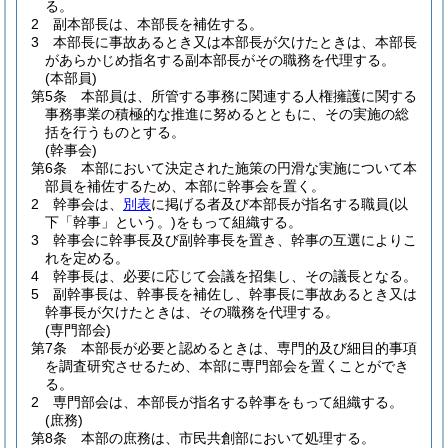
る。
2
副本部長は、本部長を補佐する。
3
本部長に事故あるとき又は本部長が欠けたときは、本部長
があらかじめ指名する副本部長がその職務を代理する。
(本部員)
第5条
本部員は、所管する事務に関連する人権擁護に関する
事務事業の積極的な推進に努めるとともに、その実施の総
括を行うものとする。
(幹事会)
第6条
本部において決定された施策の円滑な実施について本
部員を補佐するため、本部に幹事会を置く。
2
幹事会は、
別表
に掲げる者及び本部長が指名する職員
(以
下「幹事」という。)
をもって組織する。
3
幹事会に幹事長及び副幹事長を置き、幹事の互選によりこ
れを定める。
4
幹事長は、必要に応じて会議を招集し、その議長となる。
5
副幹事長は、幹事長を補佐し、幹事長に事故あるとき又は
幹事長が欠けたときは、その職務を代理する。
(専門部会)
第7条
本部長が必要と認めるときは、専門的及び細目的事項
を調査研究させるため、本部に専門部会を置くことができ
る。
2
専門部会は、本部長が指名する幹事をもって組織する。
(庶務)
第8条
本部の庶務は、市民共創部において処理する。