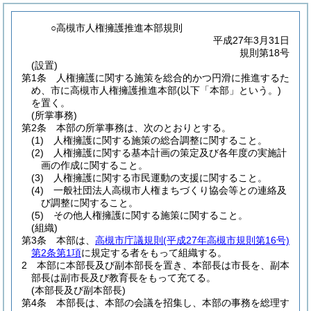
○高槻市人権擁護推進本部規則
平成27年3月31日
規則第18号
(設置)
第1条
人権擁護に関する施策を総合的かつ円滑に推進するた
め、市に高槻市人権擁護推進本部
(以下「本部」という。)
を置く。
(所掌事務)
第2条
本部の所掌事務は、次のとおりとする。
(1)
人権擁護に関する施策の総合調整に関すること。
(2)
人権擁護に関する基本計画の策定及び各年度の実施計
画の作成に関すること。
(3)
人権擁護に関する市民運動の支援に関すること。
(4)
一般社団法人高槻市人権まちづくり協会等との連絡及
び調整に関すること。
(5)
その他人権擁護に関する施策に関すること。
(組織)
第3条
本部は、
高槻市庁議規則
(平成27年高槻市規則第16号)
第2条第1項
に規定する者をもって組織する。
2
本部に本部長及び副本部長を置き、本部長は市長を、副本
部長は副市長及び教育長をもって充てる。
(本部長及び副本部長)
第4条
本部長は、本部の会議を招集し、本部の事務を総理す