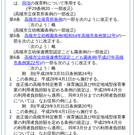
は、
同項
の保育料について準用する。
(平29条例20・一部改正)
(高槻市立保育所条例の一部改正)
第4条
高槻市立保育所条例
の一部を次のように改正する。
〔次のよう〕略
(高槻市立幼稚園条例の一部改正)
第5条
高槻市立幼稚園条例
(昭和54年高槻市条例第12号)
の一
部を次のように改正する。
〔次のよう〕略
(高槻市立幼保連携型認定こども園条例の一部改正)
第6条
高槻市立幼保連携型認定こども園条例
(平成27年高槻
市条例第22号)
の一部を次のように改正する。
〔次のよう〕略
附
則
(平成28年3月31日
条例第24号)
1
この条例は、平成28年4月1日から施行する。
2
改正後の高槻市特定教育・保育施設及び特定地域型保育事
業の利用者負担額を定める条例の規定は、平成28年4月分
の利用者負担額から適用し、同年3月分までの利用者負担額
については、なお従前の例による。
附
則
(平成29年3月31日
条例第20号)
1
この条例は、平成29年4月1日から施行する。
2
改正後の高槻市特定教育・保育施設及び特定地域型保育事
業の利用者負担額を定める条例の規定は、平成29年4月分
の利用者負担額から適用し、同年3月分までの利用者負担額
については、なお従前の例による。