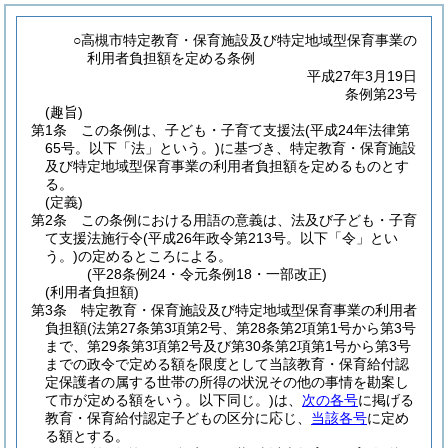
○高槻市特定教育・保育施設及び特定地域型保育事業の
利用者負担額を定める条例
平成27年3月19日
条例第23号
(趣旨)
第1条
この条例は、子ども・子育て支援法
(平成24年法律第
65号。以下「法」という。)
に基づき、特定教育・保育施設
及び特定地域型保育事業の利用者負担額を定めるものとす
る。
(定義)
第2条
この条例における用語の意義は、法及び子ども・子育
て支援法施行令
(平成26年政令第213号。以下「令」とい
う。)
の定めるところによる。
(平28条例24・令元条例18・一部改正)
(利用者負担額)
第3条
特定教育・保育施設及び特定地域型保育事業の利用者
負担額
(法第27条第3項第2号、第28条第2項第1号から第3号
まで、第29条第3項第2号及び第30条第2項第1号から第3号
までの政令で定める額を限度として当該教育・保育給付認
定保護者の属する世帯の所得の状況その他の事情を勘案し
て市が定める額をいう。以下同じ。)
は、
次の各号
に掲げる
教育・保育給付認定子どもの区分に応じ、
当該各号
に定め
る額とする。