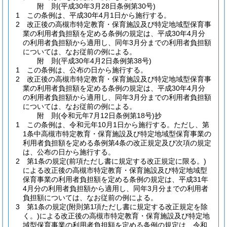
附
則
(平成30年3月28日
条例第30号)
1
この条例は、平成30年4月1日から施行する。
2
改正後の高槻市特定教育・保育施設及び特定地域型保育事
業の利用者負担額を定める条例の規定は、平成30年4月分
の利用者負担額から適用し、同年3月分までの利用者負担額
については、なお従前の例による。
附
則
(平成30年4月2日
条例第38号)
1
この条例は、公布の日から施行する。
2
改正後の高槻市特定教育・保育施設及び特定地域型保育事
業の利用者負担額を定める条例の規定は、平成30年4月分
の利用者負担額から適用し、同年3月分までの利用者負担額
については、なお従前の例による。
附
則
(令和元年7月12日
条例第18号)
抄
1
この条例は、令和元年10月1日から施行する。
ただし、第
1条中高槻市特定教育・保育施設及び特定地域型保育事業の
利用者負担額を定める条例第4条の改正規定及び次項の規定
は、公布の日から施行する。
2
第1条の規定
(前項ただし書に規定する改正規定に限る。)
による改正後の高槻市特定教育・保育施設及び特定地域型
保育事業の利用者負担額を定める条例の規定は、平成31年
4月分の利用者負担額から適用し、同年3月分までの利用者
負担額については、なお従前の例による。
3
第1条の規定
(附則第1項ただし書に規定する改正規定を除
く。)
による改正後の高槻市特定教育・保育施設及び特定地
域型保育事業の利用者負担額を定める条例の規定は、令和