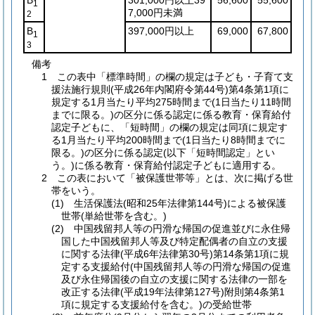
B
301,000円以上39
56,600
55,600
1
7,000円未満
2
B
397,000円以上
69,000
67,800
1
3
備考
1 この表中「標準時間」の欄の規定は子ども・子育て支
援法施行規則(平成26年内閣府令第44号)第4条第1項に
規定する1月当たり平均275時間まで(1日当たり11時間
までに限る。)の区分に係る認定に係る教育・保育給付
認定子どもに、「短時間」の欄の規定は同項に規定す
る1月当たり平均200時間まで(1日当たり8時間までに
限る。)の区分に係る認定(以下「短時間認定」とい
う。)に係る教育・保育給付認定子どもに適用する。
2 この表において「被保護世帯等」とは、次に掲げる世
帯をいう。
(1) 生活保護法(昭和25年法律第144号)による被保護
世帯(単給世帯を含む。)
(2) 中国残留邦人等の円滑な帰国の促進並びに永住帰
国した中国残留邦人等及び特定配偶者の自立の支援
に関する法律(平成6年法律第30号)第14条第1項に規
定する支援給付(中国残留邦人等の円滑な帰国の促進
及び永住帰国後の自立の支援に関する法律の一部を
改正する法律(平成19年法律第127号)附則第4条第1
項に規定する支援給付を含む。)の受給世帯