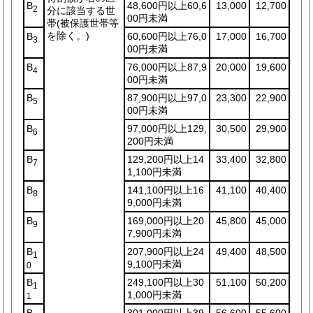
B
48,600円以上60,6
13,000
12,700
2
分に該当する世
00円未満
帯
(被保護世帯等
を除く。)
B
60,600円以上76,0
17,000
16,700
3
00円未満
B
76,000円以上87,9
20,000
19,600
4
00円未満
B
87,900円以上97,0
23,300
22,900
5
00円未満
B
97,000円以上129,
30,500
29,900
6
200円未満
B
129,200円以上14
33,400
32,800
7
1,100円未満
B
141,100円以上16
41,100
40,400
8
9,000円未満
B
169,000円以上20
45,800
45,000
9
7,900円未満
B
207,900円以上24
49,400
48,500
1
9,100円未満
0
B
249,100円以上30
51,100
50,200
1
1,000円未満
1