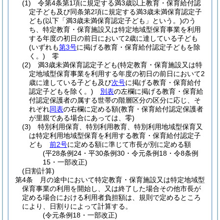
(1)
令第4条第1項に規定する満3歳以上教育・保育給付認
定子ども及び同条第2項に規定する満3歳未満保育認定子
ども
(以下「満3歳未満保育認定子ども」という。)
のう
ち、特定教育・保育施設又は特定地域型保育事業を利用
する年度の初日の前日において2歳に達している子ども
(いずれも
第3号
に掲げる教育・保育給付認定子どもを除
く。)
零
(2)
満3歳未満保育認定子ども
(特定教育・保育施設又は特
定地域型保育事業を利用する年度の初日の前日において2
歳に達している子ども及び
次号
に掲げる教育・保育給付
認定子どもを除く。)
別表
の左欄に掲げる教育・保育給
付認定保護者の属する世帯の階層区分の区分に応じ、そ
れぞれ
同表
の右欄に定める額
(教育・保育給付認定保護者
が里親である場合にあっては、零)
(3)
特別利用保育、特別利用教育、特別利用地域型保育又
は特定利用地域型保育を利用する教育・保育給付認定子
ども
前2号
に定める額に準じて市長が別に定める額
(平28条例24・平30条例30・令元条例18・令8条例
15・一部改正)
(日割計算)
第4条
月の途中において特定教育・保育施設又は特定地域型
保育事業の利用を開始し、又は終了した場合その他市長が
定める場合における利用者負担額は、規則で定めるところ
により、日割りによって計算する。
(令元条例18・一部改正)