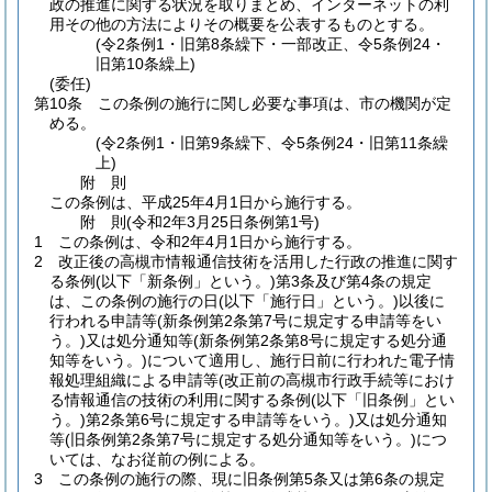
政の推進に関する状況を取りまとめ、インターネットの利
用その他の方法によりその概要を公表するものとする。
(令2条例1・旧第8条繰下・一部改正、令5条例24・
旧第10条繰上)
(委任)
第10条
この条例の施行に関し必要な事項は、市の機関が定
める。
(令2条例1・旧第9条繰下、令5条例24・旧第11条繰
上)
附
則
この条例は、平成25年4月1日から施行する。
附
則
(令和2年3月25日
条例第1号)
1
この条例は、令和2年4月1日から施行する。
2
改正後の高槻市情報通信技術を活用した行政の推進に関す
る条例
(以下「新条例」という。)
第3条及び第4条の規定
は、この条例の施行の日
(以下「施行日」という。)
以後に
行われる申請等
(新条例第2条第7号に規定する申請等をい
う。)
又は処分通知等
(新条例第2条第8号に規定する処分通
知等をいう。)
について適用し、施行日前に行われた電子情
報処理組織による申請等
(改正前の高槻市行政手続等におけ
る情報通信の技術の利用に関する条例
(以下「旧条例」とい
う。)
第2条第6号に規定する申請等をいう。)
又は処分通知
等
(旧条例第2条第7号に規定する処分通知等をいう。)
につ
いては、なお従前の例による。
3
この条例の施行の際、現に旧条例第5条又は第6条の規定