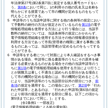
年法律第27号)
第2条第7項に規定する個人番号カードをい
う。
第8条
において同じ。)
の利用その他の氏名又は名称を
明らかにする措置であって市の機関が定めるものをもって
代えることができる。
5
申請等のうち当該申請等に関する他の条例等の規定におい
て手数料の納付の方法が規定されているものを
第1項
の電子
情報処理組織を使用する方法により行う場合には、当該手
数料の納付については、当該条例等の規定にかかわらず、
電子情報処理組織を使用する方法その他の情報通信技術を
利用する方法であって市長
(管理者の権限に属する事務に係
るものにあっては、当該管理者)
が定めるものをもってする
ことができる。
6
申請等をする者について対面により本人確認をするべき事
情がある場合、申請等に係る書面等のうちにその原本を確
認する必要があるものがある場合その他の当該申請等のう
ちに
第1項
の電子情報処理組織を使用する方法により行うこ
とが困難又は著しく不適当と認められる部分がある場合と
して市の機関が定める場合には、市の機関が定めるところ
により、当該申請等のうち当該部分以外の部分につき、
前
各項
の規定を適用する。
この場合において、
第2項
中「行わ
れた申請等」とあるのは、「行われた申請等
(第6項の規定
により前項の規定を適用する部分に限る。以下この項から
第5項までにおいて同じ。)
」とする。
(令2条例1・一部改正)
(電子情報処理組織による処分通知等)