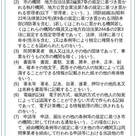
(2)
市の機関 地方自治法第2編第7章の規定に基づき置か
れる執行機関、地方公営企業法第7条の規定に基づき置か
れる管理者
(以下「管理者」という。)
、消防組織法
(昭和
22年法律第226号)
第9条の規定に基づき置かれる消防本
部
(消防署を含む。)
若しくはこれらに置かれる機関若し
くはこれらの機関の職員又は地方自治法第244条の2第3
項に規定する指定管理者であって、法律、法律に基づく
命令
(告示を含む。)
又は条例等により独立に権限を行使
することを認められたものをいう。
(3)
民間事業者 個人又は法人その他の団体であって、事
業を行うもの
(市の機関を除く。)
をいう。
(4)
書面等 書面、書類、文書、謄本、抄本、正本、副
本、複本その他文字、図形その他の人の知覚によって認
識することができる情報が記載された紙その他の有体物
をいう。
(5)
署名等 署名、記名、自署、連署、押印その他氏名又
は名称を書面等に記載することをいう。
(6)
電磁的記録 電子的方式、磁気的方式その他人の知覚
によっては認識することができない方式で作られる記録
であって、電子計算機による情報処理の用に供されるも
のをいう。
(7)
申請等 申請、届出その他の条例等の規定に基づき市
の機関に対して行われる通知をいう。
この場合におい
て、経由機関
(条例等の規定に基づき他の市の機関又は民
間事業者を経由して行われる申請等における当該他の市