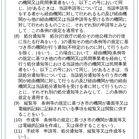
の機関又は民間事業者をいう。以下この号において同
じ。)
があるときは、当該申請等については、当該申請等
をする者から経由機関に対して行われるもの及び経由機
関から他の経由機関又は当該申請等を受ける市の機関に
対して行われるものごとに、それぞれ別の申請等とみな
して、この条例の規定を適用する。
(8)
処分通知等 処分
(行政庁の処分その他公権力の行使
に当たる行為をいう。)
の通知その他の条例等の規定に基
づき市の機関が行う通知
(不特定のものに対して行うもの
を除く。)
をいう。
この場合において、経由機関
(条例等
の規定に基づき他の市の機関又は民間事業者を経由して
行う処分通知等における当該他の市の機関又は民間事業
者をいう。以下この号において同じ。)
があるときは、当
該処分通知等については、当該処分通知等を行う市の機
関が経由機関に対して行うもの及び経由機関が他の経由
機関又は当該処分通知等を受ける者に対して行うものご
とに、それぞれ別の処分通知等とみなして、この条例の
規定を適用する。
(9)
縦覧等 条例等の規定に基づき市の機関が書面等又は
電磁的記録に記録されている事項を縦覧又は閲覧に供す
ることをいう。
(10)
作成等 条例等の規定に基づき市の機関が書面等又
は電磁的記録を作成し、又は保存することをいう。
(11)
手続等 申請等、処分通知等、縦覧等又は作成等を
いう。