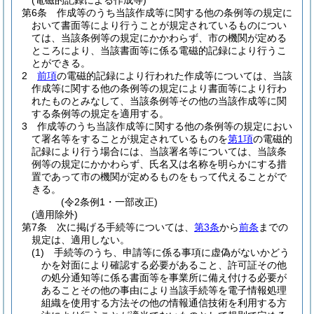
(電磁的記録による作成等)
第6条
作成等のうち当該作成等に関する他の条例等の規定に
おいて書面等により行うことが規定されているものについ
ては、当該条例等の規定にかかわらず、市の機関が定める
ところにより、当該書面等に係る電磁的記録により行うこ
とができる。
2
前項
の電磁的記録により行われた作成等については、当該
作成等に関する他の条例等の規定により書面等により行わ
れたものとみなして、当該条例等その他の当該作成等に関
する条例等の規定を適用する。
3
作成等のうち当該作成等に関する他の条例等の規定におい
て署名等をすることが規定されているものを
第1項
の電磁的
記録により行う場合には、当該署名等については、当該条
例等の規定にかかわらず、氏名又は名称を明らかにする措
置であって市の機関が定めるものをもって代えることがで
きる。
(令2条例1・一部改正)
(適用除外)
第7条
次に掲げる手続等については、
第3条
から
前条
までの
規定は、適用しない。
(1)
手続等のうち、申請等に係る事項に虚偽がないかどう
かを対面により確認する必要があること、許可証その他
の処分通知等に係る書面等を事業所に備え付ける必要が
あることその他の事由により当該手続等を電子情報処理
組織を使用する方法その他の情報通信技術を利用する方