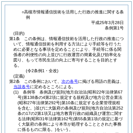
○高槻市情報通信技術を活用した行政の推進に関する条
例
平成25年3月28日
条例第1号
(目的)
第1条
この条例は、情報通信技術を活用した行政の推進につ
いて、情報通信技術を利用する方法により手続等を行うた
めに必要となる事項を定めることにより、手続等に係る関
係者の利便性の向上並びに行政運営の簡素化及び効率化を
図り、もって市民生活の向上に寄与することを目的とす
る。
(令2条例1・全改)
(定義)
第2条
この条例において、
次の各号
に掲げる用語の意義は、
当該各号
に定めるところによる。
(1)
条例等 条例及び規則
(地方自治法
(昭和22年法律第67
号)
第138条の4第2項に規定する規程及び地方公営企業法
(昭和27年法律第292号)
第10条に規定する企業管理規程
を含む。)
並びに大阪府の条例及び規則
(地方自治法第252
条の17の2第1項又は地方教育行政の組織及び運営に関す
る法律
(昭和31年法律第162号)
第55条第1項の規定に基づ
く大阪府の条例により本市が処理することとされた事務
に係るものに限る。)
をいう。