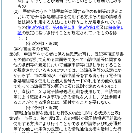
法により行うことが適当でないものとして規則で定める
もの
(2)
手続等のうち当該手続等に関する他の条例等の規定に
おいて電子情報処理組織を使用する方法その他の情報通
信技術を利用する方法により行うことが規定されている
もの
(
第3条第1項
、
第4条第1項
、
第5条第1項
又は
前条第1
項
の規定に基づき行うことが規定されているものを除
く。)
(令2条例1・追加)
(添付書面等の省略)
第8条
申請等をする者に係る住民票の写し、登記事項証明書
その他の規則で定める書面等であって当該申請等に関する
他の条例等の規定において当該申請等に際し添付すること
が規定されているものについては、当該条例等の規定にか
かわらず、市の機関が、当該申請等をする者が行う電子情
報処理組織を使用した個人番号カードの利用その他の措置
であって当該書面等の区分に応じ規則で定めるものによ
り、直接に、又は電子情報処理組織を使用して、当該書面
等により確認すべき事項に係る情報を入手し、又は参照す
ることができる場合には、添付することを要しない。
(令2条例1・追加)
(情報通信技術を活用した行政の推進に関する状況の公表)
第9条
市長は、毎年度1回、市の機関が電子情報処理組織を
使用する方法により行うことができる申請等及び処分通知
等その他この条例の規定による情報通信技術を活用した行