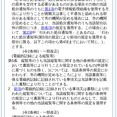
の原本を交付する必要があるものがある場合その他の当該
処分通知等のうちに
第1項
の電子情報処理組織を使用する方
法により行うことが困難又は著しく不適当と認められる部
分がある場合として市の機関が定める場合には、市の機関
が定めるところにより、当該処分通知等のうち当該部分以
外の部分につき、
前各項
の規定を適用する。
この場合にお
いて、
第2項
中「行われた処分通知等」とあるのは、「行わ
れた処分通知等
(第5項の規定により前項の規定を適用する
部分に限る。以下この項から第4項までにおいて同じ。)
」
とする。
(令2条例1・一部改正)
(電磁的記録による縦覧等)
第5条
縦覧等のうち当該縦覧等に関する他の条例等の規定に
おいて書面等により行うことが規定されているもの
(申請等
に基づくものを除く。)
については、当該条例等の規定にか
かわらず、市の機関が定めるところにより、当該書面等に
係る電磁的記録に記録されている事項又は当該事項を記載
した書類により行うことができる。
2
前項
の電磁的記録に記録されている事項又は書類により行
われた縦覧等については、当該縦覧等に関する他の条例等
の規定により書面等により行われたものとみなして、当該
条例等その他の当該縦覧等に関する条例等の規定を適用す
る。
(令2条例1・一部改正)