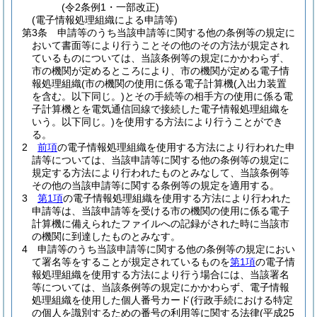
(令2条例1・一部改正)
(電子情報処理組織による申請等)
第3条
申請等のうち当該申請等に関する他の条例等の規定に
おいて書面等により行うことその他のその方法が規定され
ているものについては、当該条例等の規定にかかわらず、
市の機関が定めるところにより、市の機関が定める電子情
報処理組織
(市の機関の使用に係る電子計算機
(入出力装置
を含む。以下同じ。)
とその手続等の相手方の使用に係る電
子計算機とを電気通信回線で接続した電子情報処理組織を
いう。以下同じ。)
を使用する方法により行うことができ
る。
2
前項
の電子情報処理組織を使用する方法により行われた申
請等については、当該申請等に関する他の条例等の規定に
規定する方法により行われたものとみなして、当該条例等
その他の当該申請等に関する条例等の規定を適用する。
3
第1項
の電子情報処理組織を使用する方法により行われた
申請等は、当該申請等を受ける市の機関の使用に係る電子
計算機に備えられたファイルへの記録がされた時に当該市
の機関に到達したものとみなす。
4
申請等のうち当該申請等に関する他の条例等の規定におい
て署名等をすることが規定されているものを
第1項
の電子情
報処理組織を使用する方法により行う場合には、当該署名
等については、当該条例等の規定にかかわらず、電子情報
処理組織を使用した個人番号カード
(行政手続における特定
の個人を識別するための番号の利用等に関する法律
(平成25