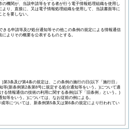
市の機関が、当該申請等をする者が行う電子情報処理組織を使用し
により、直接に、又は電子情報処理組織を使用して、当該書面等に
ことを要しない。
できる申請等及び処分通知等その他この条例の規定による情報通信
法によりその概要を公表するものとする。
)
第3条及び第4条の規定は、この条例の施行の日
(以下「施行日」
知等
(新条例第2条第8号に規定する処分通知等をいう。)
について適
おける情報通信の技術の利用に関する条例
(以下「旧条例」という。)
通知等をいう。)
については、なお従前の例による。
作成等については、新条例第5条又は第6条の規定により行われてい