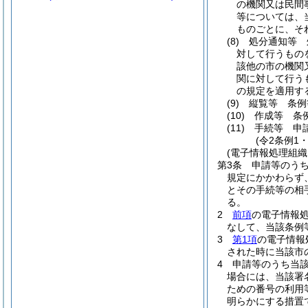
の機関又は民間
等については、
ものごとに、そ
(8)
処分通知等 
対して行うもの
該他の市の機関
関に対して行う
の規定を適用す
(9)
縦覧等 条例
(10)
作成等 条
(11)
手続等 申
(令2条例1
(電子情報処理組織
第3条
申請等のう
規定にかかわらず
とその手続等の相
る。
2
前項
の電子情報
なして、当該条例
3
第1項
の電子情報
された時に当該市
4
申請等のうち当
場合には、当該署
ための番号の利用
明らかにする措置