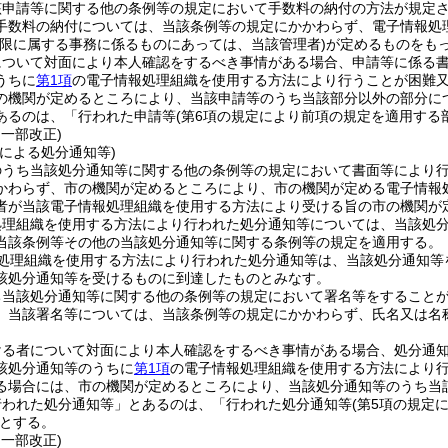
該申請等に関する他の条例等の規定において手数料の納付の方法が規定
手数料の納付については、当該条例等の規定にかかわらず、電子情報処
権限に属する事務に係るものにあっては、当該管理者)
が定めるものをも
について対面により本人確認をするべき事情がある場合、申請等に係る
うちに
第1項
の電子情報処理組織を使用する方法により行うことが困難
の機関が定めるところにより、当該申請等のうち当該部分以外の部分に
あるのは、「行われた申請等
(第6項の規定により前項の規定を適用する
・一部改正)
による処分通知等)
のうち当該処分通知等に関する他の条例等の規定において書面等により
かわらず、市の機関が定めるところにより、市の機関が定める電子情報
者が当該電子情報処理組織を使用する方法により受ける旨の市の機関が
処理組織を使用する方法により行われた処分通知等については、当該処
当該条例等その他の当該処分通知等に関する条例等の規定を適用する。
処理組織を使用する方法により行われた処分通知等は、当該処分通知等
該処分通知等を受けるものに到達したものとみなす。
ち当該処分通知等に関する他の条例等の規定において署名等をすること
、当該署名等については、当該条例等の規定にかかわらず、氏名又は名
ける者について対面により本人確認をするべき事情がある場合、処分通
該処分通知等のうちに
第1項
の電子情報処理組織を使用する方法により
る場合には、市の機関が定めるところにより、当該処分通知等のうち当
行われた処分通知等」とあるのは、「行われた処分通知等
(第5項の規定
とする。
・一部改正)