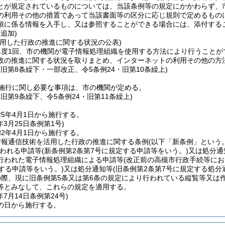
とが規定されているものについては、当該条例等の規定にかかわらず、
の利用その他の措置であって当該書面等の区分に応じ規則で定めるもの
項に係る情報を入手し、又は参照することができる場合には、添付する
・追加)
活用した行政の推進に関する状況の公表)
年度1回、市の機関が電子情報処理組織を使用する方法により行うことが
政の推進に関する状況を取りまとめ、インターネットの利用その他の方
・旧第8条繰下・一部改正、令5条例24・旧第10条繰上)
施行に関し必要な事項は、市の機関が定める。
・旧第9条繰下、令5条例24・旧第11条繰上)
5年4月1日から施行する。
年3月25日
条例第1号)
2年4月1日から施行する。
情報通信技術を活用した行政の推進に関する条例
(以下「新条例」という。
われる申請等
(新条例第2条第7号に規定する申請等をいう。)
又は処分通
行われた電子情報処理組織による申請等
(改正前の高槻市行政手続等に
する申請等をいう。)
又は処分通知等
(旧条例第2条第7号に規定する処分
際、現に旧条例第5条又は第6条の規定により行われている縦覧等又は
等とみなして、これらの規定を適用する。
年7月14日
条例第24号)
の日から施行する。