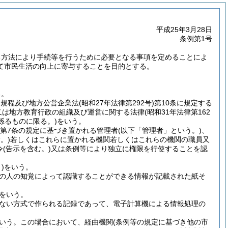
平成25年3月28日
条例第1号
る方法により手続等を行うために必要となる事項を定めることによ
て市民生活の向上に寄与することを目的とする。
る。
する規程及び地方公営企業法
(昭和27年法律第292号)
第10条に規定する
1項又は地方教育行政の組織及び運営に関する法律
(昭和31年法律第162
係るものに限る。)
をいう。
第7条の規定に基づき置かれる管理者
(以下「管理者」という。)
、
。)
若しくはこれらに置かれる機関若しくはこれらの機関の職員又
令
(告示を含む。)
又は条例等により独立に権限を行使することを認
)
をいう。
の人の知覚によって認識することができる情報が記載された紙そ
をいう。
ない方式で作られる記録であって、電子計算機による情報処理の
いう。
この場合において、経由機関
(条例等の規定に基づき他の市