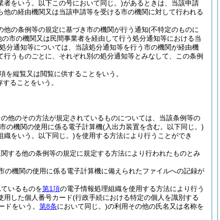
業者をいう。以下この号において同じ。)
があるときは、当該申請
ら他の経由機関又は当該申請等を受ける市の機関に対して行われる
の他の条例等の規定に基づき市の機関が行う通知
(不特定のものに
他の市の機関又は民間事業者を経由して行う処分通知等における当
処分通知等については、当該処分通知等を行う市の機関が経由機
て行うものごとに、それぞれ別の処分通知等とみなして、この条例
項を縦覧又は閲覧に供することをいう。
存することをいう。
その他のその方法が規定されているものについては、当該条例等の
(市の機関の使用に係る電子計算機
(入出力装置を含む。以下同じ。)
組織をいう。以下同じ。)
を使用する方法により行うことができ
に関する他の条例等の規定に規定する方法により行われたものとみ
市の機関の使用に係る電子計算機に備えられたファイルへの記録が
れているものを
第1項
の電子情報処理組織を使用する方法により行う
使用した個人番号カード
(行政手続における特定の個人を識別する
ードをいう。
第8条
において同じ。)
の利用その他の氏名又は名称を