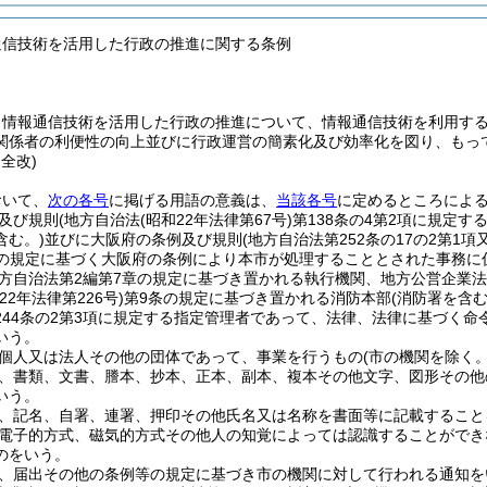
通信技術を活用した行政の推進に関する条例
、情報通信技術を活用した行政の推進について、情報通信技術を利用す
関係者の利便性の向上並びに行政運営の簡素化及び効率化を図り、もっ
・全改)
おいて、
次の各号
に掲げる用語の意義は、
当該各号
に定めるところによ
及び規則
(地方自治法
(昭和22年法律第67号)
第138条の4第2項に規定
含む。)
並びに大阪府の条例及び規則
(地方自治法第252条の17の2第
項の規定に基づく大阪府の条例により本市が処理することとされた事務に
方自治法第2編第7章の規定に基づき置かれる執行機関、地方公営企業法
22年法律第226号)
第9条の規定に基づき置かれる消防本部
(消防署を含む
244条の2第3項に規定する指定管理者であって、法律、法律に基づく命
いう。
個人又は法人その他の団体であって、事業を行うもの
(市の機関を除く。
、書類、文書、謄本、抄本、正本、副本、複本その他文字、図形その他
いう。
、記名、自署、連署、押印その他氏名又は名称を書面等に記載すること
電子的方式、磁気的方式その他人の知覚によっては認識することができ
のをいう。
、届出その他の条例等の規定に基づき市の機関に対して行われる通知を