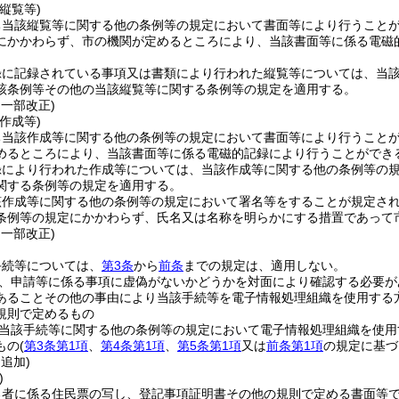
縦覧等)
ち当該縦覧等に関する他の条例等の規定において書面等により行うこと
にかかわらず、市の機関が定めるところにより、当該書面等に係る電磁
録に記録されている事項又は書類により行われた縦覧等については、当
該条例等その他の当該縦覧等に関する条例等の規定を適用する。
・一部改正)
作成等)
ち当該作成等に関する他の条例等の規定において書面等により行うこと
めるところにより、当該書面等に係る電磁的記録により行うことができ
録により行われた作成等については、当該作成等に関する他の条例等の
関する条例等の規定を適用する。
該作成等に関する他の条例等の規定において署名等をすることが規定さ
条例等の規定にかかわらず、氏名又は名称を明らかにする措置であって
・一部改正)
手続等については、
第3条
から
前条
までの規定は、適用しない。
、申請等に係る事項に虚偽がないかどうかを対面により確認する必要が
あることその他の事由により当該手続等を電子情報処理組織を使用する
規則で定めるもの
当該手続等に関する他の条例等の規定において電子情報処理組織を使用
もの
(
第3条第1項
、
第4条第1項
、
第5条第1項
又は
前条第1項
の規定に基づ
・追加)
)
る者に係る住民票の写し、登記事項証明書その他の規則で定める書面等