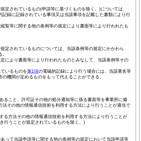
が規定されているもの
(申請等に基づくものを除く。)
については、
的記録に記録されている事項又は当該事項を記載した書類により行
該縦覧等に関する他の条例等の規定により書面等により行われたも
が規定されているものについては、当該条例等の規定にかかわら
る。
規定により書面等により行われたものとみなして、当該条例等その
れているものを
第1項
の電磁的記録により行う場合には、当該署名等
市の機関が定めるものをもって代えることができる。
あること、許可証その他の処分通知等に係る書面等を事業所に備
方法その他の情報通信技術を利用する方法により行うことが適当で
する方法その他の情報通信技術を利用する方法により行うことが
き行うことが規定されているものを除く。)
であって当該申請等に関する他の条例等の規定において当該申請等