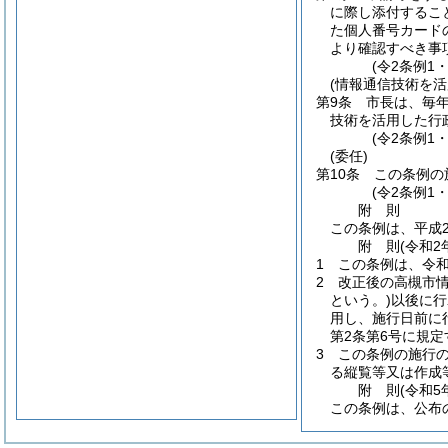
に際し添付するこ
た個人番号カード
より確認すべき事
(令2条例1
(情報通信技術を
第9条
市長は、毎
技術を活用した行
(令2条例1
(委任)
第10条
この条例の
(令2条例1
附
則
この条例は、平成2
附
則
(令和2
1
この条例は、令和
2
改正後の高槻市
という。)
以後に行
用し、施行日前に
第2条第6号に規定
3
この条例の施行の
る縦覧等又は作成
附
則
(令和5
この条例は、公布