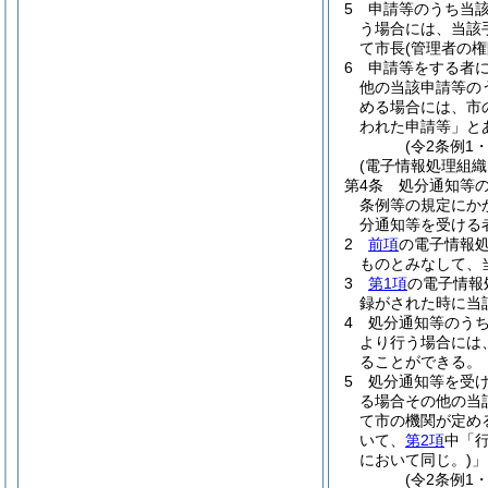
5
申請等のうち当
う場合には、当該
て市長
(管理者の
6
申請等をする者
他の当該申請等の
める場合には、市
われた申請等」と
(令2条例1
(電子情報処理組織
第4条
処分通知等
条例等の規定にか
分通知等を受ける
2
前項
の電子情報
ものとみなして、
3
第1項
の電子情報
録がされた時に当
4
処分通知等のう
より行う場合には
ることができる。
5
処分通知等を受
る場合その他の当
て市の機関が定め
いて、
第2項
中「
において同じ。)
」
(令2条例1