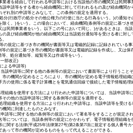
事業者を経由して行われる申請等における当該他の市の機関又は民間事
当該申請等をする者から経由機関に対して行われるもの及び経由機関か
れぞれ別の申請等とみなして、この条例の規定を適用する。
処分
(行政庁の処分その他公権力の行使に当たる行為をいう。)
の通知そ
を除く。)
をいう。
この場合において、経由機関
(条例等の規定に基づき
又は民間事業者をいう。以下この号において同じ。)
があるときは、当該
もの及び経由機関が他の経由機関又は当該処分通知等を受ける者に対し
る。
等の規定に基づき市の機関が書面等又は電磁的記録に記録されている事
例等の規定に基づき市の機関が書面等又は電磁的記録を作成し、又は保
請等、処分通知等、縦覧等又は作成等をいう。
・一部改正)
による申請等)
ち当該申請等に関する他の条例等の規定において書面等により行うこと
、市の機関が定めるところにより、市の機関が定める電子情報処理組織
手方の使用に係る電子計算機とを電気通信回線で接続した電子情報処理
処理組織を使用する方法により行われた申請等については、当該申請等
等その他の当該申請等に関する条例等の規定を適用する。
処理組織を使用する方法により行われた申請等は、当該申請等を受ける
の機関に到達したものとみなす。
該申請等に関する他の条例等の規定において署名等をすることが規定さ
名等については、当該条例等の規定にかかわらず、電子情報処理組織を
等に関する法律
(平成25年法律第27号)
第2条第7項に規定する個人番号カ
であって市の機関が定めるものをもって代えることができる。