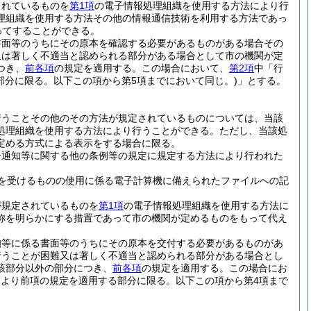
されているものを
第1項
の電子情報処理組織を使用する方法により行
理組織を使用する方法その他の情報通信技術を利用する方法であっ
ってすることができる。
書面等のうちにその原本を確認する必要があるものがある場合その
又は著しく不適当と認められる部分がある場合として市の機関が定
つき、
前各項
の規定を適用する。
この場合において、
第2項
中「行
部分に限る。以下この項から第5項までにおいて同じ。)
」とする。
行うことその他のその方法が規定されているものについては、当該
処理組織を使用する方法により行うことができる。
ただし、当該処
定める方式による表示をする場合に限る。
分通知等に関する他の条例等の規定に規定する方法により行われた
を受けるものの使用に係る電子計算機に備えられたファイルへの記
が規定されているものを
第1項
の電子情報処理組織を使用する方法に
称を明らかにする措置であって市の機関が定めるものをもって代え
知等に係る書面等のうちにその原本を交付する必要があるものがあ
行うことが困難又は著しく不適当と認められる部分がある場合とし
該部分以外の部分につき、
前各項
の規定を適用する。
この場合にお
により前項の規定を適用する部分に限る。以下この項から第4項まで