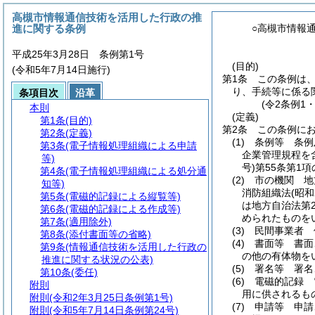
高槻市情報通信技術を活用した行政の推
進に関する条例
○高槻市情報
平成25年3月28日 条例第1号
(目的)
(令和5年7月14日施行)
第1条
この条例は
り、手続等に係る
条項目次
沿革
(令2条例1
本則
(定義)
第1条
(目的)
第2条
この条例に
第2条
(定義)
(1)
条例等 条例
第3条
(電子情報処理組織による申請
企業管理規程を
等)
号)
第55条第1
第4条
(電子情報処理組織による処分通
(2)
市の機関 地
知等)
消防組織法
(昭和
第5条
(電磁的記録による縦覧等)
は地方自治法第
第6条
(電磁的記録による作成等)
められたものを
第7条
(適用除外)
(3)
民間事業者 
第8条
(添付書面等の省略)
(4)
書面等 書面
第9条
(情報通信技術を活用した行政の
の他の有体物を
推進に関する状況の公表)
(5)
署名等 署名
第10条
(委任)
(6)
電磁的記録 
附則
用に供されるも
附則
(令和2年3月25日条例第1号)
(7)
申請等 申請
附則
(令和5年7月14日条例第24号)