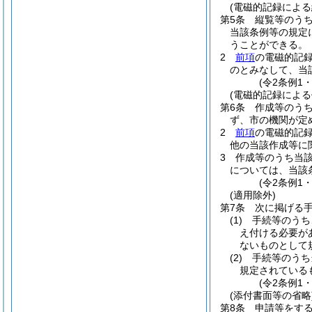
(電磁的記録による
第5条
縦覧等のう
当該条例等の規定
うことができる。
2
前項
の電磁的記
のとみなして、当
(令2条例1
(電磁的記録による
第6条
作成等のう
ず、市の機関が定
2
前項
の電磁的記
他の当該作成等に
3
作成等のうち当
については、当該
(令2条例1
(適用除外)
第7条
次に掲げる
(1)
手続等のうち
え付ける必要が
ないものとして
(2)
手続等のうち
規定されている
(令2条例1
(添付書面等の省略
第8条
申請等をす