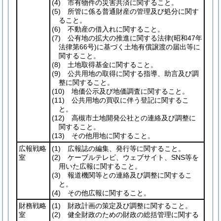
(4)
市有物件の災害共済に関すること。
(5)
所管に係る普通財産の管理及び処分に関す
ること。
(6)
不動産の借入れに関すること。
(7)
公有地の拡大の推進に関する法律
(昭和47年
法律第66号)
に基づく土地有償譲渡の届出等に
関すること。
(8)
土地取得基金に関すること。
(9)
公共用地の取得に関する指導、助言及び調
整に関すること。
(10)
地価公示及び地価調査に関すること。
(11)
公共用地の買収に伴う登記に関するこ
と。
(12)
高槻市土地開発公社との連絡及び調整に
関すること。
(13)
その他用地に関すること。
広報戦略
(1)
広報誌の編集、発行等に関すること。
室
(2)
ケーブルテレビ、ウェブサイト、SNS等を
用いた広報に関すること。
(3)
報道機関等との連絡及び調整に関するこ
と。
(4)
その他広報に関すること。
財務戦略
(1)
財政計画の策定及び調整に関すること。
室
(2)
健全財政のための財政の総括管理に関する