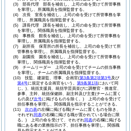
(3)
部長代理 部長を補佐し、上司の命を受けて所管事務
を掌理し、所属職員を指揮監督する。
(4)
次長 室長を補佐し、上司の命を受けて所管事務を掌
理し、所属職員を指揮監督する。
(5)
課長代理 課長を補佐し、上司の命を受けて所管事務
を掌理し、関係職員を指揮監督する。
(6)
事務長 館長を補佐し、上司の命を受けて所管事務を
掌理し、所属職員を指揮監督する。
(7)
副所長 保育所の所長を補佐し、上司の命を受けて所
管事務を掌理し、所属職員を指揮監督する。
(8)
副園長 園長を補佐し、上司の命を受けて所管事務を
掌理し、関係職員を指揮監督する。
(9)
チームリーダー 上司の命を受けてチームの担当事務
を掌理し、チームの所属職員を指揮監督する。
(10)
技監、建築監、理事、企画官
(
第3条第2項第3号
及び
第4号
に規定する企画官をいう。
第9条第1項
において同
じ。)
、統括支援員、統括学芸員並びに調整官・推進官、
参事、主幹、統括保健師、副主幹及び主査
(チームに置く
もの及び
次号
に掲げるものを除く。)
上司の命を受けて
担任事務を掌理し、関係職員を指示することができる。
(11)
次の表
の左欄に掲げる職
(チームに置くものを除き、
それぞれ
同表
の右欄に掲げる職が置かれている場合に限
る。)
上司の命を受けて、それぞれ
同表
の右欄に掲げる
職にある者の業務指示の下、担任事務を掌理し、関係職
員を指示することができる。