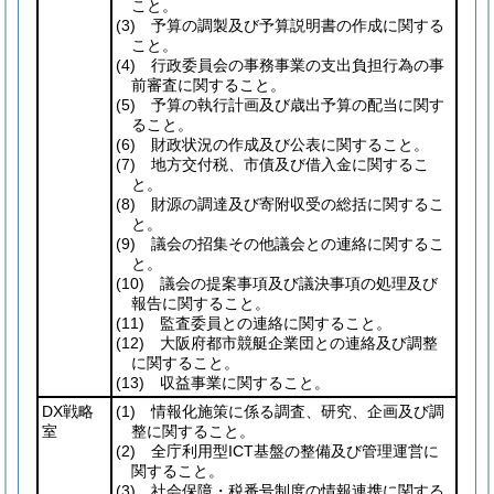
こと。
(3)
予算の調製及び予算説明書の作成に関する
こと。
(4)
行政委員会の事務事業の支出負担行為の事
前審査に関すること。
(5)
予算の執行計画及び歳出予算の配当に関す
ること。
(6)
財政状況の作成及び公表に関すること。
(7)
地方交付税、市債及び借入金に関するこ
と。
(8)
財源の調達及び寄附収受の総括に関するこ
と。
(9)
議会の招集その他議会との連絡に関するこ
と。
(10)
議会の提案事項及び議決事項の処理及び
報告に関すること。
(11)
監査委員との連絡に関すること。
(12)
大阪府都市競艇企業団との連絡及び調整
に関すること。
(13)
収益事業に関すること。
DX戦略
(1)
情報化施策に係る調査、研究、企画及び調
室
整に関すること。
(2)
全庁利用型ICT基盤の整備及び管理運営に
関すること。
(3)
社会保障・税番号制度の情報連携に関する