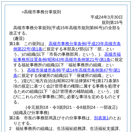
○高槻市事務分掌規則
平成24年3月30日
規則第15号
高槻市事務分掌規則(平成15年高槻市規則第86号)の全部を
改正する。
(趣旨)
第1条
この規則は、
高槻市事務分掌条例
(平成23年高槻市条
例第22号)
第1条
に規定する本部及び部
(以下「部」とい
う。)
の組織
(以下「市長の事務部局」という。)
、
高槻市福
祉事務所設置条例
(昭和43年高槻市条例第21号)
第1条
に規定
する福祉事務所の組織
(以下「福祉事務所の組織」とい
う。)
、
高槻市保健所条例
(平成14年高槻市条例第47号)
第1
条
に規定する保健所の組織
(以下「保健所の組織」とい
う。)
並びに地方自治法
(昭和22年法律第67号)
第171条第5
項の規定に基づく会計管理者の権限に属する事務を処理す
るための組織
(以下「会計管理者の補助組織」という。)
並
びにこれらの分掌事務に関し必要な事項を定めるものとす
る。
(令元規則18・令3規則21・令8規則24・一部改正)
(組織及び分掌事務)
第2条
市長の事務部局及びその分掌事務は、
別表第1
のとお
りとする。
2
福祉事務所の組織は、生活福祉総務課、生活福祉支援課、