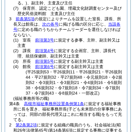
る。)
、副主幹、主査及び主任
(7)
保育所、認定こども園、埋蔵文化財調査センター及び
歴史民俗資料館 主査及び主任
3
前条第5項
の規定によりチームを設置した室長、課長、所
長又は館長は、
次の各号
に掲げる職の区分に応じ、
当該各
号
に定める職のうちからチームリーダーを選任しなければ
ならない。
(1)
室長
前項第3号
に規定する参事、主幹、副主幹又は
主査
(2)
課長
前項第4号
に規定する企画官、主幹、課長代
理、統括保健師、副主幹又は主査
(3)
所長
前項第5号
に規定する副主幹又は主査
(4)
館長
前項第6号
に規定する副主幹又は主査
(平25規則53・平26規則11・平26規則21・平26規則
44・平27規則32・平27規則48・令元規則18・令2規
則52・令3規則1・令3規則21・令4規則16・令5規則
38・令6規則32・令7規則18・令7規則34・令7規則
37・令7規則43・令8規則24・一部改正)
(福祉事務所等の職)
第4条
高槻市福祉事務所設置条例第1条
に規定する福祉事務
所に長を置き、福祉事務所長
(子ども未来部の分掌事務にあ
っては、同部の部長代理又はこれに相当する職)
をもって充
てる。
2
第2条第2項
に規定する組織の職員のうち、社会福祉法
(昭
和26年法律第45号)
第14条第6項に規定する事務に従事する