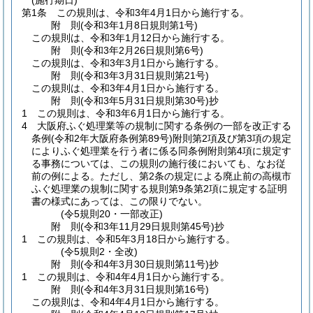
(施行期日)
第1条
この規則は、令和3年4月1日から施行する。
附
則
(令和3年1月8日
規則第1号)
この規則は、令和3年1月12日から施行する。
附
則
(令和3年2月26日
規則第6号)
この規則は、令和3年3月1日から施行する。
附
則
(令和3年3月31日
規則第21号)
この規則は、令和3年4月1日から施行する。
附
則
(令和3年5月31日
規則第30号)
抄
1
この規則は、令和3年6月1日から施行する。
4
大阪府ふぐ処理業等の規制に関する条例の一部を改正する
条例
(令和2年大阪府条例第89号)
附則第2項及び第3項の規定
によりふぐ処理業を行う者に係る同条例附則第4項に規定す
る事務については、この規則の施行後においても、なお従
前の例による。
ただし、第2条の規定による廃止前の高槻市
ふぐ処理業の規制に関する規則第9条第2項に規定する証明
書の様式にあっては、この限りでない。
(令5規則20・一部改正)
附
則
(令和3年11月29日
規則第45号)
抄
1
この規則は、令和5年3月18日から施行する。
(令5規則2・全改)
附
則
(令和4年3月30日
規則第11号)
抄
1
この規則は、令和4年4月1日から施行する。
附
則
(令和4年3月31日
規則第16号)
この規則は、令和4年4月1日から施行する。