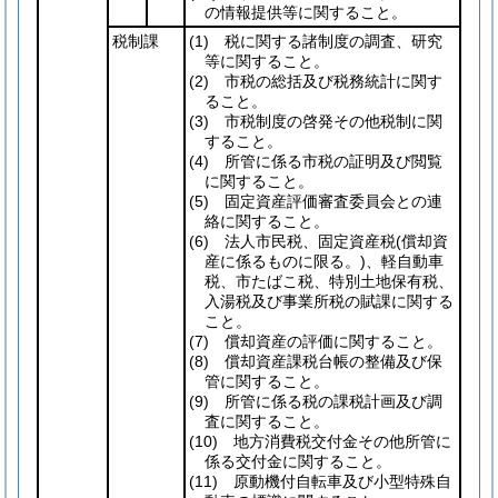
の情報提供等に関すること。
税制課
(1)
税に関する諸制度の調査、研究
等に関すること。
(2)
市税の総括及び税務統計に関す
ること。
(3)
市税制度の啓発その他税制に関
すること。
(4)
所管に係る市税の証明及び閲覧
に関すること。
(5)
固定資産評価審査委員会との連
絡に関すること。
(6)
法人市民税、固定資産税
(償却資
産に係るものに限る。)
、軽自動車
税、市たばこ税、特別土地保有税、
入湯税及び事業所税の賦課に関する
こと。
(7)
償却資産の評価に関すること。
(8)
償却資産課税台帳の整備及び保
管に関すること。
(9)
所管に係る税の課税計画及び調
査に関すること。
(10)
地方消費税交付金その他所管に
係る交付金に関すること。
(11)
原動機付自転車及び小型特殊自