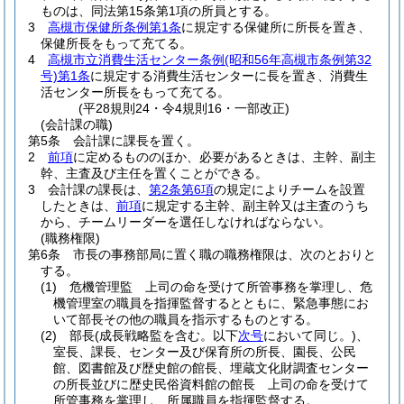
ものは、同法第15条第1項の所員とする。
3
高槻市保健所条例第1条
に規定する保健所に所長を置き、
保健所長をもって充てる。
4
高槻市立消費生活センター条例
(昭和56年高槻市条例第32
号)
第1条
に規定する消費生活センターに長を置き、消費生
活センター所長をもって充てる。
(平28規則24・令4規則16・一部改正)
(会計課の職)
第5条
会計課に課長を置く。
2
前項
に定めるもののほか、必要があるときは、主幹、副主
幹、主査及び主任を置くことができる。
3
会計課の課長は、
第2条第6項
の規定によりチームを設置
したときは、
前項
に規定する主幹、副主幹又は主査のうち
から、チームリーダーを選任しなければならない。
(職務権限)
第6条
市長の事務部局に置く職の職務権限は、次のとおりと
する。
(1)
危機管理監 上司の命を受けて所管事務を掌理し、危
機管理室の職員を指揮監督するとともに、緊急事態にお
いて部長その他の職員を指示するものとする。
(2)
部長
(成長戦略監を含む。以下
次号
において同じ。)
、
室長、課長、センター及び保育所の所長、園長、公民
館、図書館及び歴史館の館長、埋蔵文化財調査センター
の所長並びに歴史民俗資料館の館長 上司の命を受けて
所管事務を掌理し、所属職員を指揮監督する。