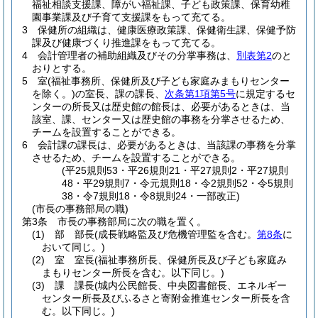
福祉相談支援課、障がい福祉課、子ども政策課、保育幼稚
園事業課及び子育て支援課をもって充てる。
3
保健所の組織は、健康医療政策課、保健衛生課、保健予防
課及び健康づくり推進課をもって充てる。
4
会計管理者の補助組織及びその分掌事務は、
別表第2
のと
おりとする。
5
室
(福祉事務所、保健所及び子ども家庭みまもりセンター
を除く。)
の室長、課の課長、
次条第1項第5号
に規定するセ
ンターの所長又は歴史館の館長は、必要があるときは、当
該室、課、センター又は歴史館の事務を分掌させるため、
チームを設置することができる。
6
会計課の課長は、必要があるときは、当該課の事務を分掌
させるため、チームを設置することができる。
(平25規則53・平26規則21・平27規則2・平27規則
48・平29規則7・令元規則18・令2規則52・令5規則
38・令7規則18・令8規則24・一部改正)
(市長の事務部局の職)
第3条
市長の事務部局に次の職を置く。
(1)
部 部長
(成長戦略監及び危機管理監を含む。
第8条
に
おいて同じ。)
(2)
室 室長
(福祉事務所長、保健所長及び子ども家庭み
まもりセンター所長を含む。以下同じ。)
(3)
課 課長
(城内公民館長、中央図書館長、エネルギー
センター所長及びふるさと寄附金推進センター所長を含
む。以下同じ。)