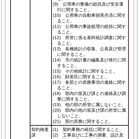
(9)
公用車の整備の総括及び安全運
行に関すること。
(10)
公用車の自動車損害共済に関す
ること。
(11)
公用車の事故処理の総括に関す
ること。
(12)
所管に係る基幹統計調査に関す
ること。
(13)
各種統計の収集、公表及び管理
に関すること。
(14)
市の統計書の編集及び発行に関
すること。
(15)
その他統計に関すること。
(16)
財産区に関すること。
(17)
各部との庶務事項の連絡に関す
ること。
(18)
部内の室及び課との連絡及び調
整に関すること。
(19)
他の部の所管に属しないこと。
(20)
部内の他の室及び課の所管に属
しないこと。
(21)
部の庶務に関すること。
契約検査
(1)
契約事務の統括に関すること。
課
(2)
工事並びに工事の測量、設計及