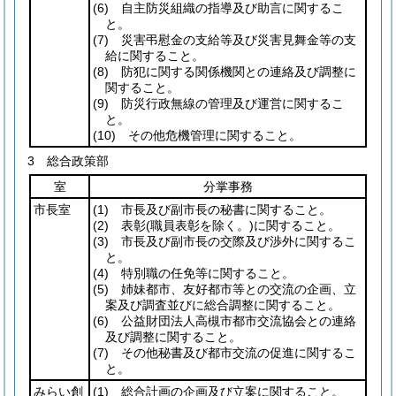
(6)
自主防災組織の指導及び助言に関するこ
と。
(7)
災害弔慰金の支給等及び災害見舞金等の支
給に関すること。
(8)
防犯に関する関係機関との連絡及び調整に
関すること。
(9)
防災行政無線の管理及び運営に関するこ
と。
(10)
その他危機管理に関すること。
3 総合政策部
室
分掌事務
市長室
(1)
市長及び副市長の秘書に関すること。
(2)
表彰
(職員表彰を除く。)
に関すること。
(3)
市長及び副市長の交際及び渉外に関するこ
と。
(4)
特別職の任免等に関すること。
(5)
姉妹都市、友好都市等との交流の企画、立
案及び調査並びに総合調整に関すること。
(6)
公益財団法人高槻市都市交流協会との連絡
及び調整に関すること。
(7)
その他秘書及び都市交流の促進に関するこ
と。
みらい創
(1)
総合計画の企画及び立案に関すること。