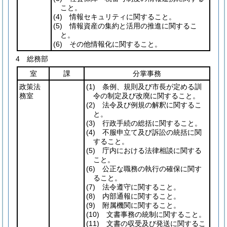
こと。
(4)
情報セキュリティに関すること。
(5)
情報資産の集約と活用の推進に関するこ
と。
(6)
その他情報化に関すること。
4 総務部
室
課
分掌事務
政策法
(1)
条例、規則及び市長が定める訓
務室
令の制定及び改廃に関すること。
(2)
法令及び例規の解釈に関するこ
と。
(3)
行政手続の総括に関すること。
(4)
不服申立て及び訴訟の統括に関
すること。
(5)
庁内における法律相談に関する
こと。
(6)
公正な職務の執行の確保に関す
ること。
(7)
法令遵守に関すること。
(8)
内部通報に関すること。
(9)
附属機関に関すること。
(10)
文書事務の統制に関すること。
(11)
文書の収受及び発送に関するこ