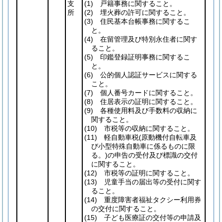
支
(1)
戸籍事務に関すること。
所
(2)
埋火葬の許可に関すること。
(3)
住民基本台帳事務に関するこ
と。
(4)
在留管理及び特別永住者に関す
ること。
(5)
印鑑登録証明事務に関するこ
と。
(6)
公的個人認証サービスに関する
こと。
(7)
個人番号カードに関すること。
(8)
住居表示の証明に関すること。
(9)
各種使用料及び手数料の収納に
関すること。
(10)
市税等の収納に関すること。
(11)
軽自動車税
(原動機付自転車及
び小型特殊自動車に係るものに限
る。)
の申告の受付及び標識の交付
に関すること。
(12)
市税等の証明に関すること。
(13)
児童手当の届出等の受付に関す
ること。
(14)
重度障害者福祉タクシー利用券
の交付に関すること。
(15)
子ども医療証の交付等の申請及