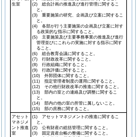
生室
(2)
総合計画の推進及び進行管理に関するこ
と。
(3)
重要施策の研究、企画及び立案に関するこ
と。
(4)
各部が行う主要施策の企画及び立案に対す
る政策的な指示に関すること。
(5)
主要施策及び主要事務事業の推進及び進行
管理並びにこれらの実施に対する指示に関す
ること。
(6)
総合教育会議に関すること。
(7)
行財政改革に関すること。
(8)
行政組織に関すること。
(9)
行政評価に関すること。
(10)
外郭団体に関すること。
(11)
指定管理者制度の運用に関すること。
(12)
その他行財政改革の推進に関すること。
(13)
部内の室との連絡及び調整に関するこ
と。
(14)
部内の他の室の所管に属しないこと。
(15)
部の庶務に関すること。
アセット
(1)
アセットマネジメントの推進に関するこ
マネジメ
と。
ント推進
(2)
公有財産の総括管理に関すること。
室
(3)
固定資産台帳の整備に関すること。