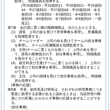
処理し、関係職員を指導する。
(平25規則53・平26規則11・平26規則21・平26規則
44・平27規則32・平27規則48・平29規則28・令元
規則18・令2規則52・令3規則21・令4規則16・令5
規則38・令6規則32・令7規則18・令8規則24・一部
改正)
第7条
会計課に置く職の職務権限は、次のとおりとする。
(1)
課長 上司の命を受けて所管事務を掌理し、所属職員
を指揮監督する。
(2)
チームリーダー 上司の命を受けてチームの担当事務
を掌理し、チームの所属職員を指揮監督する。
(3)
主幹
(チームに置くものを除く。)
上司の命を受け
て、課長の業務指示の下、担任事務を掌理し、関係職員
を指示することができる。
(4)
副主幹及び主査
(チームに置くものを除く。)
上司の
命を受けて担任事務を掌理し、関係職員を指示すること
ができる。
(5)
主任 上司の指揮を受けて担任事務を処理し、関係職
員を指導する。
(事務の応援)
第8条
市長、副市長及び部長は、それぞれの所管事務につき
緊急に処理する必要があると認めるときは、当該所管の職
員にその所属にかかわらず事務の応援を命ずることができ
る。
(担任事務)