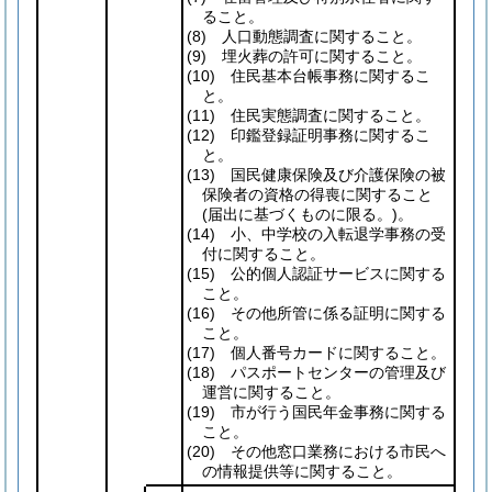
ること。
(8)
人口動態調査に関すること。
(9)
埋火葬の許可に関すること。
(10)
住民基本台帳事務に関するこ
と。
(11)
住民実態調査に関すること。
(12)
印鑑登録証明事務に関するこ
と。
(13)
国民健康保険及び介護保険の被
保険者の資格の得喪に関すること
(届出に基づくものに限る。)
。
(14)
小、中学校の入転退学事務の受
付に関すること。
(15)
公的個人認証サービスに関する
こと。
(16)
その他所管に係る証明に関する
こと。
(17)
個人番号カードに関すること。
(18)
パスポートセンターの管理及び
運営に関すること。
(19)
市が行う国民年金事務に関する
こと。
(20)
その他窓口業務における市民へ
の情報提供等に関すること。