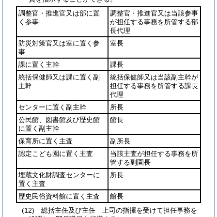
調整官・推進官又は部に置
調整官・推進官又は当該参事
く参事
が担任する事務を所管する部
長代理
防災対策官又は室に置く参
室長
事
課に置く主幹
課長
統括保健師又は課に置く副
統括保健師又は当該副主幹が
主幹
担任する事務を所管する課長
代理
センターに置く副主幹
所長
公民館、図書館及び歴史館
館長
に置く副主幹
保育所に置く主査
副所長
認定こども園に置く主査
当該主査が担任する事務を所
管する副園長
埋蔵文化財調査センターに
所長
置く主査
歴史民俗資料館に置く主査
館長
(12)
総括主任及び主任 上司の指揮を受けて担任事務を