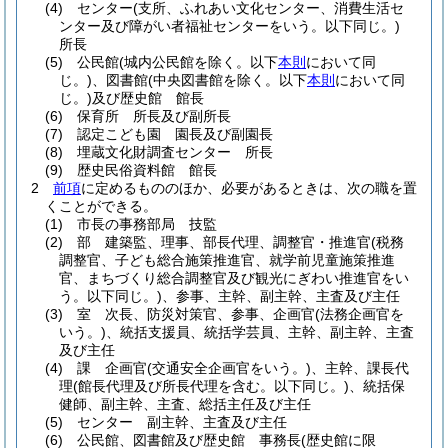
(4)
センター
(支所、ふれあい文化センター、消費生活セ
ンター及び障がい者福祉センターをいう。以下同じ。)
所長
(5)
公民館
(城内公民館を除く。以下
本則
において同
じ。)
、図書館
(中央図書館を除く。以下
本則
において同
じ。)
及び歴史館 館長
(6)
保育所 所長及び副所長
(7)
認定こども園 園長及び副園長
(8)
埋蔵文化財調査センター 所長
(9)
歴史民俗資料館 館長
2
前項
に定めるもののほか、必要があるときは、次の職を置
くことができる。
(1)
市長の事務部局 技監
(2)
部 建築監、理事、部長代理、調整官・推進官
(税務
調整官、子ども総合施策推進官、就学前児童施策推進
官、まちづくり総合調整官及び観光にぎわい推進官をい
う。以下同じ。)
、参事、主幹、副主幹、主査及び主任
(3)
室 次長、防災対策官、参事、企画官
(法務企画官を
いう。)
、統括支援員、統括学芸員、主幹、副主幹、主査
及び主任
(4)
課 企画官
(交通安全企画官をいう。)
、主幹、課長代
理
(館長代理及び所長代理を含む。以下同じ。)
、統括保
健師、副主幹、主査、総括主任及び主任
(5)
センター 副主幹、主査及び主任
(6)
公民館、図書館及び歴史館 事務長
(歴史館に限