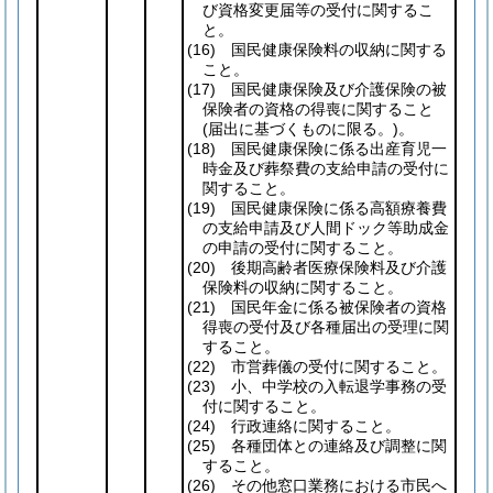
び資格変更届等の受付に関するこ
と。
(16)
国民健康保険料の収納に関する
こと。
(17)
国民健康保険及び介護保険の被
保険者の資格の得喪に関すること
(届出に基づくものに限る。)
。
(18)
国民健康保険に係る出産育児一
時金及び葬祭費の支給申請の受付に
関すること。
(19)
国民健康保険に係る高額療養費
の支給申請及び人間ドック等助成金
の申請の受付に関すること。
(20)
後期高齢者医療保険料及び介護
保険料の収納に関すること。
(21)
国民年金に係る被保険者の資格
得喪の受付及び各種届出の受理に関
すること。
(22)
市営葬儀の受付に関すること。
(23)
小、中学校の入転退学事務の受
付に関すること。
(24)
行政連絡に関すること。
(25)
各種団体との連絡及び調整に関
すること。
(26)
その他窓口業務における市民へ