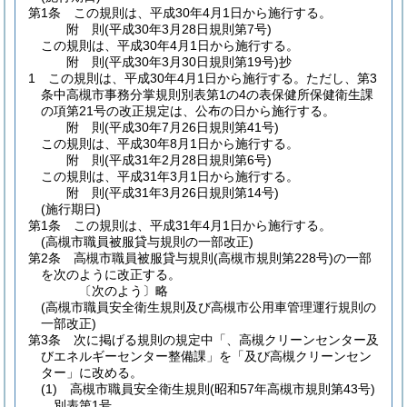
第1条
この規則は、平成30年4月1日から施行する。
附
則
(平成30年3月28日
規則第7号)
この規則は、平成30年4月1日から施行する。
附
則
(平成30年3月30日
規則第19号)
抄
1
この規則は、平成30年4月1日から施行する。
ただし、第3
条中高槻市事務分掌規則別表第1の4の表保健所保健衛生課
の項第21号の改正規定は、公布の日から施行する。
附
則
(平成30年7月26日
規則第41号)
この規則は、平成30年8月1日から施行する。
附
則
(平成31年2月28日
規則第6号)
この規則は、平成31年3月1日から施行する。
附
則
(平成31年3月26日
規則第14号)
(施行期日)
第1条
この規則は、平成31年4月1日から施行する。
(高槻市職員被服貸与規則の一部改正)
第2条
高槻市職員被服貸与規則
(高槻市規則第228号)
の一部
を次のように改正する。
〔次のよう〕略
(高槻市職員安全衛生規則及び高槻市公用車管理運行規則の
一部改正)
第3条
次に掲げる規則の規定中「、高槻クリーンセンター及
びエネルギーセンター整備課」を「及び高槻クリーンセン
ター」に改める。
(1)
高槻市職員安全衛生規則
(昭和57年高槻市規則第43号)
別表第1号