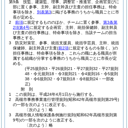
第9条
技監、建築監、理事、調整官・推進官、企画官並びに
部に置く参事、主幹、副主幹及び主査の担任事務は、特命
事項を除き、
別表第3
に掲げる事務のうちから職員ごとに市
長が定める。
2
前項
に規定するもののほか、チームに置く参事、
第3条第
2項第4号
に規定する企画官、主幹、統括保健師、副主幹及
び主査の担任事務は、特命事項を除き、当該チームの担当
事務とする。
3
防災対策官、参事、統括支援員、統括学芸員、主幹、統括
保健師、副主幹及び主査
(
前2項
に規定するものを除く。)
の
担任事務は、特命事項を除き、これらの職にある職員が所
属する組織が分掌する事務のうちから職員ごとに市長が定
める。
(平25規則53・平26規則21・平27規則32・平27規則
48・令元規則18・令3規則21・令4規則16・令5規則
38・令6規則32・令7規則18・令8規則24・一部改
正)
附
則
1
この規則は、平成24年4月1日から施行する。
2
高槻市事務事業進行管理規則
(昭和42年高槻市規則第29号)
の一部を次のように改正する。
〔次のよう〕略
3
高槻市個人情報保護条例施行規則
(昭和62年高槻市規則第
9号)
の一部を次のように改正する。
〔次のよう〕略