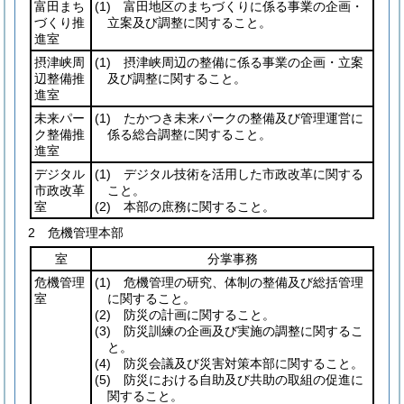
富田まち
(1)
富田地区のまちづくりに係る事業の企画・
づくり推
立案及び調整に関すること。
進室
摂津峡周
(1)
摂津峡周辺の整備に係る事業の企画・立案
辺整備推
及び調整に関すること。
進室
未来パー
(1)
たかつき未来パークの整備及び管理運営に
ク整備推
係る総合調整に関すること。
進室
デジタル
(1)
デジタル技術を活用した市政改革に関する
市政改革
こと。
室
(2)
本部の庶務に関すること。
2 危機管理本部
室
分掌事務
危機管理
(1)
危機管理の研究、体制の整備及び総括管理
室
に関すること。
(2)
防災の計画に関すること。
(3)
防災訓練の企画及び実施の調整に関するこ
と。
(4)
防災会議及び災害対策本部に関すること。
(5)
防災における自助及び共助の取組の促進に
関すること。