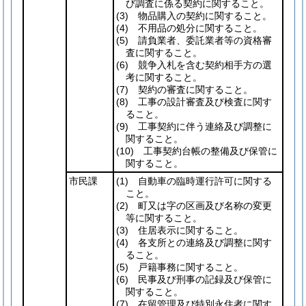
び調査に係る契約に関すること。
(3)
物品購入の契約に関すること。
(4)
不用品の処分に関すること。
(5)
請負業者、委託業者等の資格審
査に関すること。
(6)
競争入札を含む契約相手方の選
考に関すること。
(7)
契約の審査に関すること。
(8)
工事の設計審査及び検査に関す
ること。
(9)
工事契約に伴う連絡及び調整に
関すること。
(10)
工事契約台帳の整備及び保管に
関すること。
市民課
(1)
自動車の臨時運行許可に関する
こと。
(2)
町又は字の区画及び名称の変更
等に関すること。
(3)
住居表示に関すること。
(4)
各支所との連絡及び調整に関す
ること。
(5)
戸籍事務に関すること。
(6)
民事及び刑事の記録及び保管に
関すること。
(7)
在留管理及び特別永住者に関す