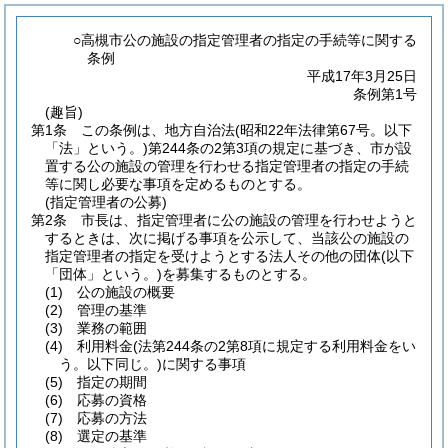
○高槻市公の施設の指定管理者の指定の手続等に関する
条例
平成17年3月25日
条例第1号
(趣旨)
第1条
この条例は、地方自治法
(昭和22年法律第67号。以下
「法」という。)
第244条の2第3項の規定に基づき、市が設
置する公の施設の管理を行わせる指定管理者の指定の手続
等に関し必要な事項を定めるものとする。
(指定管理者の公募)
第2条
市長は、指定管理者に公の施設の管理を行わせようと
するときは、次に掲げる事項を公示して、当該公の施設の
指定管理者の指定を受けようとする法人その他の団体
(以下
「団体」という。)
を募集するものとする。
(1)
公の施設の概要
(2)
管理の基準
(3)
業務の範囲
(4)
利用料金
(法第244条の2第8項に規定する利用料金をい
う。以下同じ。)
に関する事項
(5)
指定の期間
(6)
応募の資格
(7)
応募の方法
(8)
選定の基準