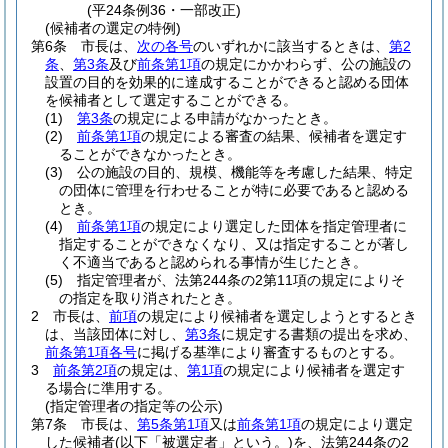
(平24条例36・一部改正)
(候補者の選定の特例)
第6条
市長は、
次の各号
のいずれかに該当するときは、
第2
条
、
第3条
及び
前条第1項
の規定にかかわらず、公の施設の
設置の目的を効果的に達成することができると認める団体
を候補者として選定することができる。
(1)
第3条
の規定による申請がなかったとき。
(2)
前条第1項
の規定による審査の結果、候補者を選定す
ることができなかったとき。
(3)
公の施設の目的、規模、機能等を考慮した結果、特定
の団体に管理を行わせることが特に必要であると認める
とき。
(4)
前条第1項
の規定により選定した団体を指定管理者に
指定することができなくなり、又は指定することが著し
く不適当であると認められる事情が生じたとき。
(5)
指定管理者が、法第244条の2第11項の規定によりそ
の指定を取り消されたとき。
2
市長は、
前項
の規定により候補者を選定しようとするとき
は、当該団体に対し、
第3条
に規定する書類の提出を求め、
前条第1項各号
に掲げる基準により審査するものとする。
3
前条第2項
の規定は、
第1項
の規定により候補者を選定す
る場合に準用する。
(指定管理者の指定等の公示)
第7条
市長は、
第5条第1項
又は
前条第1項
の規定により選定
した候補者
(以下「被選定者」という。)
を、法第244条の2