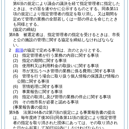
第6項の規定により議会の議決を経て指定管理者に指定した
ときは、その旨を速やかに公示するものとする。
同条第11
項の規定により指定管理者の指定を取り消し、又は期間を
定めて管理の業務の全部若しくは一部の停止を命じたとき
も同様とする。
(協定の締結)
第8条
被選定者は、指定管理者の指定を受けるときは、市長
と公の施設の管理に関する協定を締結しなければならな
い。
2
前項
の協定で定める事項は、次のとおりとする。
(1)
指定管理者が行う業務の内容に関する事項
(2)
指定の期間に関する事項
(3)
使用料又は利用料金の取扱いに関する事項
(4)
市が支払うべき管理の業務に係る費用に関する事項
(5)
管理を行う場合に取り扱う個人情報の保護及び情報の
公開に関する事項
(6)
苦情処理に関する事項
(7)
事業報告に関する事項
(8)
指定の取消し及び管理の業務の停止に関する事項
(9)
その他市長が必要と認める事項
(事業報告書の提出)
第9条
法第244条の2第7項の規定による事業報告書の提出
は、毎年度終了後30日
(同条第11項の規定により指定管理
者の指定を取り消された団体にあっては、その取り消され
た日から起算して30日)
以内にしなければならない。