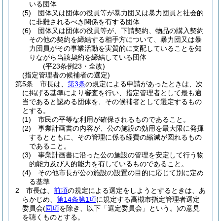
いる団体
(5)
団体又は団体の役員等が暴力団又は暴力団員と社会的
に非難されるべき関係を有する団体
(6)
団体又は団体の役員等が、下請契約、物品の購入契約
その他の契約を締結する相手方について、暴力団又は暴
力団員がその事業活動を実質的に支配していることを知
りながら当該契約を締結している団体
(平23条例23・全改)
(指定管理者の候補者の選定)
第5条
市長は、
第3条
の規定による申請があったときは、次
に掲げる基準により審査を行い、指定管理者として最も適
当であると認める団体を、その候補者として選定するもの
とする。
(1)
市民の平等な利用が確保されるものであること。
(2)
事業計画書の内容が、公の施設の効用を最大限に発揮
するとともに、その管理に係る経費の縮減が図れるもの
であること。
(3)
事業計画書に沿った公の施設の管理を安定して行う物
的能力及び人的能力を有しているものであること。
(4)
その他市長が公の施設の設置の目的に応じて別に定め
る基準
2
市長は、
前項
の規定による選定をしようとするときは、あ
らかじめ、
第14条第1項
に規定する高槻市指定管理者選定
委員会
(
同項
を除き、以下「選定委員会」という。)
の意見
を聴くものとする。