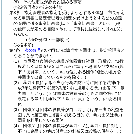
(9)
その他市長が必要と認める事項
(指定管理者の指定の申請)
第3条
指定管理者の指定を受けようとする団体は、市長が定
める申請書に指定管理者の指定を受けようとする公の施設
の管理に係る事業計画書
(以下「事業計画書」という。)
そ
の他市長が定める書類を添付して市長に提出しなければな
らない。
(令5条例23・一部改正)
(欠格条項)
第4条
次の各号
のいずれかに該当する団体は、指定管理者と
なることができない。
(1)
市長及び市議会の議員が無限責任社員、取締役、執行
役若しくは監査役又はこれらに準ずべき者及び支配人
(以
下「役員等」という。)
の地位にある団体
(複数の地方公
共団体が出資しているものを除く。)
(2)
暴力団員による不当な行為の防止等に関する法律
(平
成3年法律第77号)
第2条第2号に規定する暴力団
(以下「暴
力団」という。)
又は団体の役員等のうちに同条第6号に
規定する暴力団員
(以下「暴力団員」という。)
のある団
体
(3)
団体又は団体の役員等が自己若しくは第三者の利益を
図り又は第三者に損害を加える目的で、暴力団又は暴力
団員を利用している団体
(4)
団体又は団体の役員等が暴力団又は暴力団員に対し、
不当に金品その他の財産上の利益又は役務の供与をして