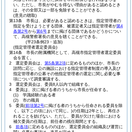
い。
ただし、市長がやむを得ない理由があると認めるとき
は、その全部又は一部を免除することができる。
(意見の聴取)
第13条
市長は、必要があると認めるときは、指定管理者の
指定を受けようとする団体、被選定者又は指定管理者が
第4
条第2号
から
第6号
までに掲げる団体であるかどうかについ
て、高槻警察署長の意見を聴くことができる。
(平23条例23・追加)
(指定管理者選定委員会)
第14条
市長の附属機関として、高槻市指定管理者選定委員
会を置く。
2
選定委員会は、
第5条第2項
に定めるもののほか、市長の
諮問に応じ、公の施設における指定管理者制度の導入及び
指定管理者の公募その他指定管理者の選定に関し必要な事
項について調査審議する。
3
選定委員会は、委員8人以内で組織する。
4
委員は、次に掲げる者のうちから市長が任命する。
(1)
学識経験のある者
(2)
市の職員
5
委員
(
前項第2号
に掲げる者のうちから任命される委員を除
く。以下この項において同じ。)
の任期は2年とし、再任さ
れることを妨げない。
ただし、委員が欠けた場合における
補欠委員の任期は、前任者の残任期間とする。
6
前各項
に定めるもののほか、選定委員会の組織及び運営に