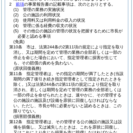
2
前項
の事業報告書の記載事項は、次のとおりとする。
(1)
管理の業務の実施状況
(2)
公の施設の利用状況
(3)
使用料又は利用料金の収入の状況
(4)
管理に係る経費の収支の状況
(5)
その他公の施設の管理の状況を把握するために市長が
必要と認める事項
(免責)
第10条
市は、法第244条の2第11項の規定により指定を取り
消し、又は期間を定めて管理の業務の全部若しくは一部の
停止を命じた場合において、指定管理者に損害が生じて
も、その賠償の責めを負わない。
(原状回復義務)
第11条
指定管理者は、その指定の期間が満了したとき
(当該
期間の満了後引き続き指定管理者として指定されたときを
除く。)
又は法第244条の2第11項の規定により指定を取り
消され、若しくは期間を定めて管理の業務の全部若しくは
一部の停止を命ぜられたときは、速やかに、その管理する
公の施設の施設及び設備を原状に回復しなければならな
い。
ただし、市長が特に必要がないと認めるときは、この
限りでない。
(損害賠償義務)
第12条
指定管理者は、その管理する公の施設の施設又は設
備を損傷し、又は滅失したときは、これを原状に回復し、
又はこれにより生じた損害を市に賠償しなければならな