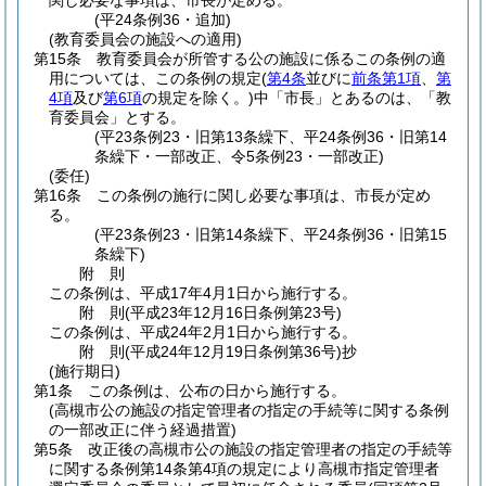
関し必要な事項は、市長が定める。
(平24条例36・追加)
(教育委員会の施設への適用)
第15条
教育委員会が所管する公の施設に係るこの条例の適
用については、この条例の規定
(
第4条
並びに
前条第1項
、
第
4項
及び
第6項
の規定を除く。)
中「市長」とあるのは、「教
育委員会」とする。
(平23条例23・旧第13条繰下、平24条例36・旧第14
条繰下・一部改正、令5条例23・一部改正)
(委任)
第16条
この条例の施行に関し必要な事項は、市長が定め
る。
(平23条例23・旧第14条繰下、平24条例36・旧第15
条繰下)
附
則
この条例は、平成17年4月1日から施行する。
附
則
(平成23年12月16日
条例第23号)
この条例は、平成24年2月1日から施行する。
附
則
(平成24年12月19日
条例第36号)
抄
(施行期日)
第1条
この条例は、公布の日から施行する。
(高槻市公の施設の指定管理者の指定の手続等に関する条例
の一部改正に伴う経過措置)
第5条
改正後の高槻市公の施設の指定管理者の指定の手続等
に関する条例第14条第4項の規定により高槻市指定管理者