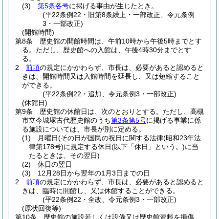
(3)
第5条各号
に掲げる事由が生じたとき。
(平22条例22・旧第8条繰上・一部改正、令元条例
3・一部改正)
(開館時間)
第8条
歴史館の開館時間は、午前10時から午後5時までとす
る。
ただし、歴史館への入館は、午後4時30分までとす
る。
2
前項
の規定にかかわらず、市長は、必要があると認めると
きは、開館時間又は入館時間を延長し、又は短縮すること
ができる。
(平22条例22・追加、令元条例3・一部改正)
(休館日)
第9条
歴史館の休館日は、次のとおりとする。
ただし、高槻
市立今城塚古代歴史館のうち
第3条第5号
に掲げる事業に係
る施設については、市長が別に定める。
(1)
月曜日
(その日が国民の祝日に関する法律
(昭和23年法
律第178号)
に規定する休日
(以下「休日」という。)
に当
たるときは、その翌日)
(2)
休日の翌日
(3)
12月28日から翌年の1月3日までの日
2
前項
の規定にかかわらず、市長は、必要があると認めると
きは、臨時に開館し、又は休館することができる。
(平22条例22・全改、令元条例3・一部改正)
(原状回復等)
第10条
歴史館の施設若しくは設備又は歴史館資料を損傷