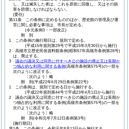
し、又は滅失した者は、これを原状に回復し、又はその損
害を賠償しなければならない。
(委任)
第11条
この条例に定めるもののほか、歴史館の管理及び運
営に関し必要な事項は、市長が定める。
(令元条例3・一部改正)
附
則
1
この条例の施行期日は、規則で定める。
(平成15年規則第29号で平成15年3月30日から施行)
2
高槻市立歴史民俗資料館条例
(昭和57年高槻市条例第28号)
は、廃止する。
3
議会の議決又は同意に付すべき公の施設の廃止又は長期か
つ独占的な利用に関する条例
(高槻市条例第575号)
の一部を
次のように改正する。
〔次のよう〕略
附
則
(平成22年6月29日
条例第22号)
1
この条例は、規則で定める日から施行する。
(平成22年規則第44号で平成23年4月1日から施行)
2
議会の議決又は同意に付すべき公の施設の廃止又は長期か
つ独占的な利用に関する条例
(高槻市条例第575号)
の一部を
次のように改正する。
〔次のよう〕略
附
則
(令和元年7月12日
条例第3号)
(施行期日)
第1条
この条例は、令和元年8月13日から施行する。