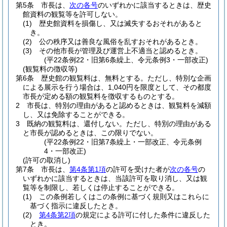
第5条
市長は、
次の各号
のいずれかに該当するときは、歴史
館資料の観覧等を許可しない。
(1)
歴史館資料を損傷し、又は滅失するおそれがあると
き。
(2)
公の秩序又は善良な風俗を乱すおそれがあるとき。
(3)
その他市長が管理及び運営上不適当と認めるとき。
(平22条例22・旧第6条繰上、令元条例3・一部改正)
(観覧料の徴収等)
第6条
歴史館の観覧料は、無料とする。
ただし、特別な企画
による展示を行う場合は、1,040円を限度として、その都度
市長が定める額の観覧料を徴収するものとする。
2
市長は、特別の理由があると認めるときは、観覧料を減額
し、又は免除することができる。
3
既納の観覧料は、還付しない。
ただし、特別の理由がある
と市長が認めるときは、この限りでない。
(平22条例22・旧第7条繰上・一部改正、令元条例
4・一部改正)
(許可の取消し)
第7条
市長は、
第4条第1項
の許可を受けた者が
次の各号
の
いずれかに該当するときは、当該許可を取り消し、又は観
覧等を制限し、若しくは停止することができる。
(1)
この条例若しくはこの条例に基づく規則又はこれらに
基づく指示に違反したとき。
(2)
第4条第2項
の規定による許可に付した条件に違反した
とき。