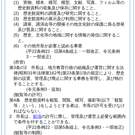
(1)
実物、標本、模写、模型、文献、写真、フィルム等の
歴史館資料の収集及び保存に関すること。
(2)
歴史館資料の調査及び研究に関すること。
(3)
歴史館資料の展示及び利用に関すること。
(4)
講座、講演会等の開催その他文化財の保護に係る啓発
及び普及に関すること。
(5)
歴史、文化等の地域に関する情報の発信に関するこ
と。
(6)
その他市長が必要と認める事業
(平22条例22・旧第4条繰上・一部改正、令元条例
3・一部改正)
(所管)
第3条の2
市長は、地方教育行政の組織及び運営に関する法
律
(昭和31年法律第162号)
第23条第1項の規定により、歴史
館の設置、管理及び廃止に関する事務を管理し、及び執行
することとする。
(令元条例3・追加)
(観覧等の許可)
第4条
歴史館資料を観覧、閲覧、模写、撮影等
(以下「観覧
等」という。)
をしようとする者は、市長の許可を受けなけ
ればならない。
2
市長は、
前項
の許可に際し、管理及び運営上必要な範囲内
で条件を付することができる。
(平22条例22・旧第5条繰上、令元条例3・一部改正)
(観覧等の制限)