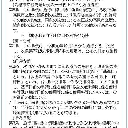
(高槻市立歴史館条例の一部改正に伴う経過措置)
第8条
この条例の施行の際、現に前条の規定による改正前の
高槻市立歴史館条例の規定により教育委員会が行った許可
その他の行為は、同条の規定による改正後の高槻市立歴史
館条例の規定により市長が行った許可その他の行為とみな
す。
附
則
(令和元年7月12日
条例第4号)
抄
(施行期日)
第1条
この条例は、令和元年10月1日から施行する。
ただ
し、次条第7項及び附則第3条の規定は、公布の日から施行
する。
(経過措置)
第2条
次項から第6項までに定めるものを除き、改正後の本
則に掲げる条例の規定は、令和元年8月1日
(以下「基準日」
という。)
以後の申請に係るこの条例の施行の日
(以下「施
行日」という。)
以後の使用等に係る使用料等について適用
し、基準日前の申請に係る施行日以後の使用等に係る使用
料等及び施行日前の使用等に係る使用料等については、な
お従前の例による。
7
市長は、前各項の規定により難い特別の事情がある場合に
は、当該規定にかかわらず、この条例の施行に関し必要な
経過措置を別に定めることができる。
(準備行為)
第3条
施行日以後の行政財産の使用に係る使用料の徴収その