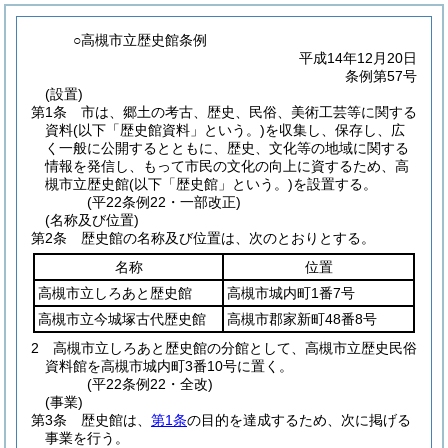
○高槻市立歴史館条例
平成14年12月20日
条例第57号
(設置)
第1条
市は、郷土の考古、歴史、民俗、美術工芸等に関する
資料
(以下「歴史館資料」という。)
を収集し、保存し、広
く一般に公開するとともに、歴史、文化等の地域に関する
情報を発信し、もって市民の文化の向上に資するため、高
槻市立歴史館
(以下「歴史館」という。)
を設置する。
(平22条例22・一部改正)
(名称及び位置)
第2条
歴史館の名称及び位置は、次のとおりとする。
名称
位置
高槻市立しろあと歴史館
高槻市城内町1番7号
高槻市立今城塚古代歴史館
高槻市郡家新町48番8号
2
高槻市立しろあと歴史館の分館として、高槻市立歴史民俗
資料館を高槻市城内町3番10号に置く。
(平22条例22・全改)
(事業)
第3条
歴史館は、
第1条
の目的を達成するため、次に掲げる
事業を行う。