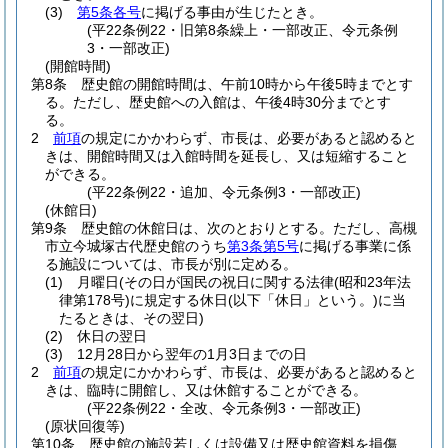
(3)
第5条各号
に掲げる事由が生じたとき。
(平22条例22・旧第8条繰上・一部改正、令元条例
3・一部改正)
(開館時間)
第8条
歴史館の開館時間は、午前10時から午後5時までとす
る。
ただし、歴史館への入館は、午後4時30分までとす
る。
2
前項
の規定にかかわらず、市長は、必要があると認めると
きは、開館時間又は入館時間を延長し、又は短縮すること
ができる。
(平22条例22・追加、令元条例3・一部改正)
(休館日)
第9条
歴史館の休館日は、次のとおりとする。
ただし、高槻
市立今城塚古代歴史館のうち
第3条第5号
に掲げる事業に係
る施設については、市長が別に定める。
(1)
月曜日
(その日が国民の祝日に関する法律
(昭和23年法
律第178号)
に規定する休日
(以下「休日」という。)
に当
たるときは、その翌日)
(2)
休日の翌日
(3)
12月28日から翌年の1月3日までの日
2
前項
の規定にかかわらず、市長は、必要があると認めると
きは、臨時に開館し、又は休館することができる。
(平22条例22・全改、令元条例3・一部改正)
(原状回復等)
第10条
歴史館の施設若しくは設備又は歴史館資料を損傷