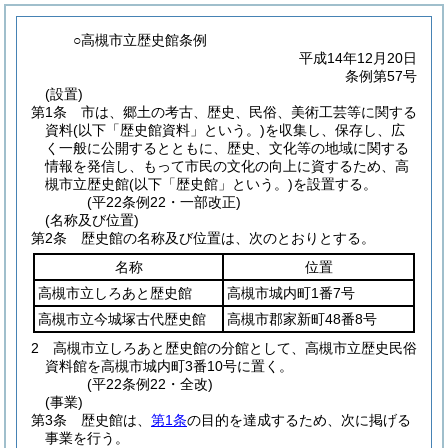
○高槻市立歴史館条例
平成14年12月20日
条例第57号
(設置)
第1条
市は、郷土の考古、歴史、民俗、美術工芸等に関する
資料
(以下「歴史館資料」という。)
を収集し、保存し、広
く一般に公開するとともに、歴史、文化等の地域に関する
情報を発信し、もって市民の文化の向上に資するため、高
槻市立歴史館
(以下「歴史館」という。)
を設置する。
(平22条例22・一部改正)
(名称及び位置)
第2条
歴史館の名称及び位置は、次のとおりとする。
名称
位置
高槻市立しろあと歴史館
高槻市城内町1番7号
高槻市立今城塚古代歴史館
高槻市郡家新町48番8号
2
高槻市立しろあと歴史館の分館として、高槻市立歴史民俗
資料館を高槻市城内町3番10号に置く。
(平22条例22・全改)
(事業)
第3条
歴史館は、
第1条
の目的を達成するため、次に掲げる
事業を行う。