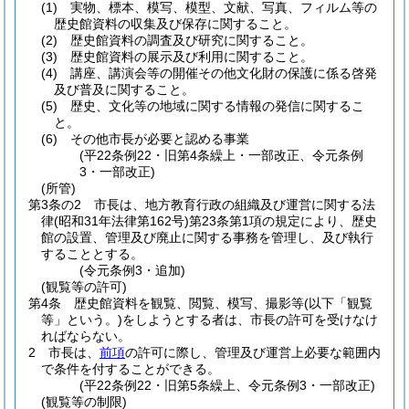
(1)
実物、標本、模写、模型、文献、写真、フィルム等の
歴史館資料の収集及び保存に関すること。
(2)
歴史館資料の調査及び研究に関すること。
(3)
歴史館資料の展示及び利用に関すること。
(4)
講座、講演会等の開催その他文化財の保護に係る啓発
及び普及に関すること。
(5)
歴史、文化等の地域に関する情報の発信に関するこ
と。
(6)
その他市長が必要と認める事業
(平22条例22・旧第4条繰上・一部改正、令元条例
3・一部改正)
(所管)
第3条の2
市長は、地方教育行政の組織及び運営に関する法
律
(昭和31年法律第162号)
第23条第1項の規定により、歴史
館の設置、管理及び廃止に関する事務を管理し、及び執行
することとする。
(令元条例3・追加)
(観覧等の許可)
第4条
歴史館資料を観覧、閲覧、模写、撮影等
(以下「観覧
等」という。)
をしようとする者は、市長の許可を受けなけ
ればならない。
2
市長は、
前項
の許可に際し、管理及び運営上必要な範囲内
で条件を付することができる。
(平22条例22・旧第5条繰上、令元条例3・一部改正)
(観覧等の制限)