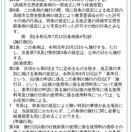
(高槻市立歴史館条例の一部改正に伴う経過措置)
第8条
この条例の施行の際、現に前条の規定による改正前の
高槻市立歴史館条例の規定により教育委員会が行った許可
その他の行為は、同条の規定による改正後の高槻市立歴史
館条例の規定により市長が行った許可その他の行為とみな
す。
附
則
(令和元年7月12日
条例第4号)
抄
(施行期日)
第1条
この条例は、令和元年10月1日から施行する。
ただ
し、次条第7項及び附則第3条の規定は、公布の日から施行
する。
(経過措置)
第2条
次項から第6項までに定めるものを除き、改正後の本
則に掲げる条例の規定は、令和元年8月1日
(以下「基準日」
という。)
以後の申請に係るこの条例の施行の日
(以下「施
行日」という。)
以後の使用等に係る使用料等について適用
し、基準日前の申請に係る施行日以後の使用等に係る使用
料等及び施行日前の使用等に係る使用料等については、な
お従前の例による。
7
市長は、前各項の規定により難い特別の事情がある場合に
は、当該規定にかかわらず、この条例の施行に関し必要な
経過措置を別に定めることができる。
(準備行為)
第3条
施行日以後の行政財産の使用に係る使用料の徴収その