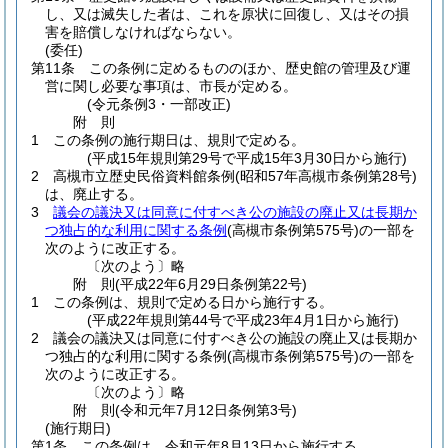
し、又は滅失した者は、これを原状に回復し、又はその損
害を賠償しなければならない。
(委任)
第11条
この条例に定めるもののほか、歴史館の管理及び運
営に関し必要な事項は、市長が定める。
(令元条例3・一部改正)
附
則
1
この条例の施行期日は、規則で定める。
(平成15年規則第29号で平成15年3月30日から施行)
2
高槻市立歴史民俗資料館条例
(昭和57年高槻市条例第28号)
は、廃止する。
3
議会の議決又は同意に付すべき公の施設の廃止又は長期か
つ独占的な利用に関する条例
(高槻市条例第575号)
の一部を
次のように改正する。
〔次のよう〕略
附
則
(平成22年6月29日
条例第22号)
1
この条例は、規則で定める日から施行する。
(平成22年規則第44号で平成23年4月1日から施行)
2
議会の議決又は同意に付すべき公の施設の廃止又は長期か
つ独占的な利用に関する条例
(高槻市条例第575号)
の一部を
次のように改正する。
〔次のよう〕略
附
則
(令和元年7月12日
条例第3号)
(施行期日)
第1条
この条例は、令和元年8月13日から施行する。