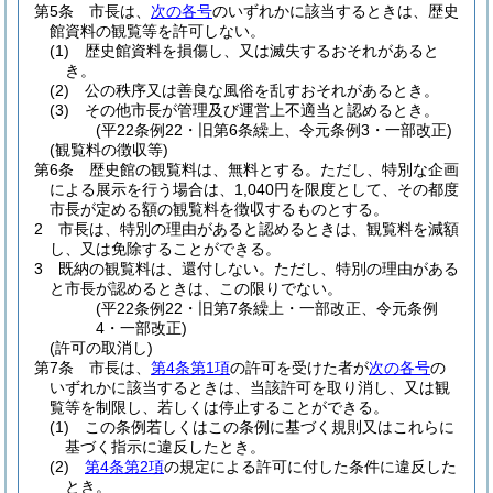
第5条
市長は、
次の各号
のいずれかに該当するときは、歴史
館資料の観覧等を許可しない。
(1)
歴史館資料を損傷し、又は滅失するおそれがあると
き。
(2)
公の秩序又は善良な風俗を乱すおそれがあるとき。
(3)
その他市長が管理及び運営上不適当と認めるとき。
(平22条例22・旧第6条繰上、令元条例3・一部改正)
(観覧料の徴収等)
第6条
歴史館の観覧料は、無料とする。
ただし、特別な企画
による展示を行う場合は、1,040円を限度として、その都度
市長が定める額の観覧料を徴収するものとする。
2
市長は、特別の理由があると認めるときは、観覧料を減額
し、又は免除することができる。
3
既納の観覧料は、還付しない。
ただし、特別の理由がある
と市長が認めるときは、この限りでない。
(平22条例22・旧第7条繰上・一部改正、令元条例
4・一部改正)
(許可の取消し)
第7条
市長は、
第4条第1項
の許可を受けた者が
次の各号
の
いずれかに該当するときは、当該許可を取り消し、又は観
覧等を制限し、若しくは停止することができる。
(1)
この条例若しくはこの条例に基づく規則又はこれらに
基づく指示に違反したとき。
(2)
第4条第2項
の規定による許可に付した条件に違反した
とき。