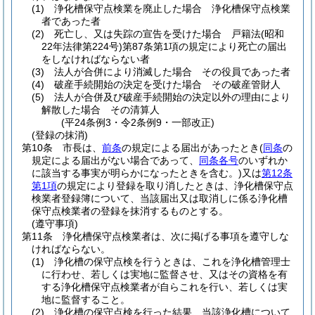
(1)
浄化槽保守点検業を廃止した場合 浄化槽保守点検業
者であった者
(2)
死亡し、又は失踪の宣告を受けた場合 戸籍法
(昭和
22年法律第224号)
第87条第1項の規定により死亡の届出
をしなければならない者
(3)
法人が合併により消滅した場合 その役員であった者
(4)
破産手続開始の決定を受けた場合 その破産管財人
(5)
法人が合併及び破産手続開始の決定以外の理由により
解散した場合 その清算人
(平24条例3・令2条例9・一部改正)
(登録の抹消)
第10条
市長は、
前条
の規定による届出があったとき
(
同条
の
規定による届出がない場合であって、
同条各号
のいずれか
に該当する事実が明らかになったときを含む。)
又は
第12条
第1項
の規定により登録を取り消したときは、浄化槽保守点
検業者登録簿について、当該届出又は取消しに係る浄化槽
保守点検業者の登録を抹消するものとする。
(遵守事項)
第11条
浄化槽保守点検業者は、次に掲げる事項を遵守しな
ければならない。
(1)
浄化槽の保守点検を行うときは、これを浄化槽管理士
に行わせ、若しくは実地に監督させ、又はその資格を有
する浄化槽保守点検業者が自らこれを行い、若しくは実
地に監督すること。
(2)
浄化槽の保守点検を行った結果、当該浄化槽について