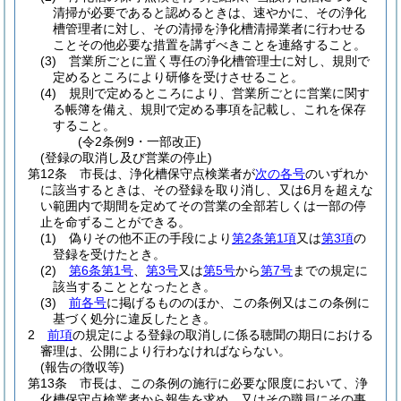
清掃が必要であると認めるときは、速やかに、その浄化
槽管理者に対し、その清掃を浄化槽清掃業者に行わせる
ことその他必要な措置を講ずべきことを連絡すること。
(3)
営業所ごとに置く専任の浄化槽管理士に対し、規則で
定めるところにより研修を受けさせること。
(4)
規則で定めるところにより、営業所ごとに営業に関す
る帳簿を備え、規則で定める事項を記載し、これを保存
すること。
(令2条例9・一部改正)
(登録の取消し及び営業の停止)
第12条
市長は、浄化槽保守点検業者が
次の各号
のいずれか
に該当するときは、その登録を取り消し、又は6月を超えな
い範囲内で期間を定めてその営業の全部若しくは一部の停
止を命ずることができる。
(1)
偽りその他不正の手段により
第2条第1項
又は
第3項
の
登録を受けたとき。
(2)
第6条第1号
、
第3号
又は
第5号
から
第7号
までの規定に
該当することとなったとき。
(3)
前各号
に掲げるもののほか、この条例又はこの条例に
基づく処分に違反したとき。
2
前項
の規定による登録の取消しに係る聴聞の期日における
審理は、公開により行わなければならない。
(報告の徴収等)
第13条
市長は、この条例の施行に必要な限度において、浄
化槽保守点検業者から報告を求め、又はその職員にその事