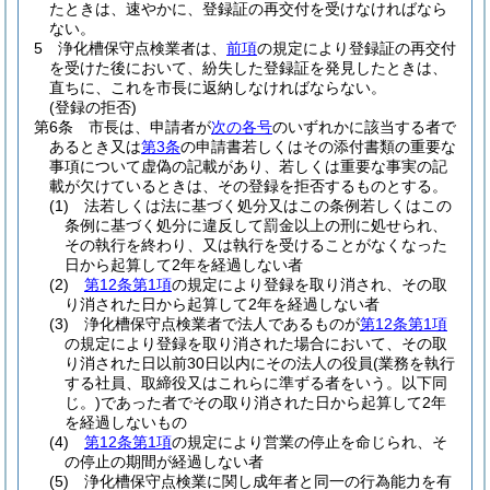
たときは、速やかに、登録証の再交付を受けなければなら
ない。
5
浄化槽保守点検業者は、
前項
の規定により登録証の再交付
を受けた後において、紛失した登録証を発見したときは、
直ちに、これを市長に返納しなければならない。
(登録の拒否)
第6条
市長は、申請者が
次の各号
のいずれかに該当する者で
あるとき又は
第3条
の申請書若しくはその添付書類の重要な
事項について虚偽の記載があり、若しくは重要な事実の記
載が欠けているときは、その登録を拒否するものとする。
(1)
法若しくは法に基づく処分又はこの条例若しくはこの
条例に基づく処分に違反して罰金以上の刑に処せられ、
その執行を終わり、又は執行を受けることがなくなった
日から起算して2年を経過しない者
(2)
第12条第1項
の規定により登録を取り消され、その取
り消された日から起算して2年を経過しない者
(3)
浄化槽保守点検業者で法人であるものが
第12条第1項
の規定により登録を取り消された場合において、その取
り消された日以前30日以内にその法人の役員
(業務を執行
する社員、取締役又はこれらに準ずる者をいう。以下同
じ。)
であった者でその取り消された日から起算して2年
を経過しないもの
(4)
第12条第1項
の規定により営業の停止を命じられ、そ
の停止の期間が経過しない者
(5)
浄化槽保守点検業に関し成年者と同一の行為能力を有