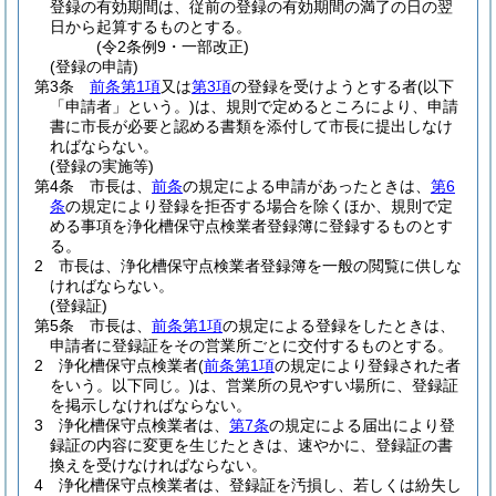
登録の有効期間は、従前の登録の有効期間の満了の日の翌
日から起算するものとする。
(令2条例9・一部改正)
(登録の申請)
第3条
前条第1項
又は
第3項
の登録を受けようとする者
(以下
「申請者」という。)
は、規則で定めるところにより、申請
書に市長が必要と認める書類を添付して市長に提出しなけ
ればならない。
(登録の実施等)
第4条
市長は、
前条
の規定による申請があったときは、
第6
条
の規定により登録を拒否する場合を除くほか、規則で定
める事項を浄化槽保守点検業者登録簿に登録するものとす
る。
2
市長は、浄化槽保守点検業者登録簿を一般の閲覧に供しな
ければならない。
(登録証)
第5条
市長は、
前条第1項
の規定による登録をしたときは、
申請者に登録証をその営業所ごとに交付するものとする。
2
浄化槽保守点検業者
(
前条第1項
の規定により登録された者
をいう。以下同じ。)
は、営業所の見やすい場所に、登録証
を掲示しなければならない。
3
浄化槽保守点検業者は、
第7条
の規定による届出により登
録証の内容に変更を生じたときは、速やかに、登録証の書
換えを受けなければならない。
4
浄化槽保守点検業者は、登録証を汚損し、若しくは紛失し