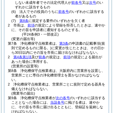
しない未成年者でその法定代理人が
前各号
又は
次号
のい
ずれかに該当するもの
(6)
法人でその役員のうちに
前各号
のいずれかに該当する
者があるもの
(7)
第8条
に規定する要件のいずれかを欠く者
2
市長は、
前項
の規定により登録を拒否したときは、速やか
に、その旨を申請者に通知するものとする。
(平24条例3・一部改正)
(変更の届出等)
第7条
浄化槽保守点検業者は、
第3条
の申請書の記載事項
(規
則で定めるものに限る。)
に変更が生じたときは、その日か
ら30日以内にその旨を市長に届け出なければならない。
2
第4条第1項
及び
前条
の規定は、
前項
の規定による届出が
あった場合に準用する。
(営業所の設置等)
第8条
浄化槽保守点検業者は、大阪府内に営業所を設置し、
営業所ごとに専任の浄化槽管理士を置かなければならな
い。
2
浄化槽保守点検業者は、営業所ごとに規則で定める器具を
備えなければならない。
(廃業等の届出)
第9条
浄化槽保守点検業者が
次の各号
のいずれかに該当する
こととなった場合には、
当該各号
に掲げる者は、速やか
に、その旨を市長に届け出るとともに、登録証を返納しな
ければならない。