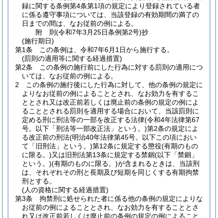
録に関する条例第4条第1項の規定により登録されている者
に係る遵守事項については、当該登録の有効期間の満了の
日までの間は、なお従前の例による。
附
則
(令和7年3月25日
条例第2号)
抄
(施行期日)
第1条
この条例は、令和7年6月1日から施行する。
(罰則の適用等に関する経過措置)
第2条
この条例の施行前にした行為に対する罰則の適用につ
いては、なお従前の例による。
2
この条例の施行後にした行為に対して、他の条例の規定に
よりなお従前の例によることとされ、なお効力を有するこ
ととされ又は改正前若しくは廃止前の条例の規定の例によ
ることとされる罰則を適用する場合において、当該罰則に
定める刑に刑法等の一部を改正する法律
(令和4年法律第67
号。以下「刑法等一部改正法」という。)
第2条の規定によ
る改正前の刑法
(明治40年法律第45号。以下この項におい
て「旧刑法」という。)
第12条に規定する懲役
(有期のもの
に限る。)
又は旧刑法第13条に規定する禁錮
(以下「禁錮」
という。)
(有期のものに限る。)
が含まれるときは、当該刑
は、それぞれその刑と長期及び短期を同じくする有期拘禁
刑とする。
(人の資格に関する経過措置)
第3条
拘禁刑に処せられた者に係る他の条例の規定によりな
お従前の例によることとされ、なお効力を有することとさ
れ又は改正前若しくは廃止前の条例の規定の例によること