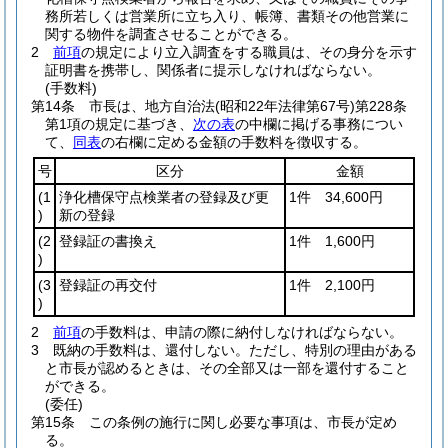
務所若しくは営業所に立ち入り、帳簿、書類その他営業に
関する物件を調査させることができる。
2
前項
の規定により立入調査をする職員は、その身分を示す
証明書を携帯し、関係者に提示しなければならない。
(手数料)
第14条
市長は、地方自治法
(昭和22年法律第67号)
第228条
第1項の規定に基づき、
次の表
の中欄に掲げる事務につい
て、
同表
の右欄に定める金額の手数料を徴収する。
号
区分
金額
(1
浄化槽保守点検業者の登録及び更
1件 34,600円
)
新の登録
(2
登録証の書換え
1件 1,600円
)
(3
登録証の再交付
1件 2,100円
)
2
前項
の手数料は、申請の際に納付しなければならない。
3
既納の手数料は、還付しない。
ただし、特別の理由がある
と市長が認めるときは、その全部又は一部を還付すること
ができる。
(委任)
第15条
この条例の施行に関し必要な事項は、市長が定め
る。