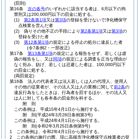
(罰則)
第16条
次の各号
のいずれかに該当する者は、6月以下の拘
禁刑又は200,000円以下の罰金に処する。
(1)
第2条第1項
又は
第3項
の登録を受けないで浄化槽保守
点検業を営んだ者
(2)
偽りその他不正の手段により
第2条第1項
又は
第3項
の
登録を受けた者
(3)
第12条第1項
の規定による停止の処分に違反した者
(令7条例2・一部改正)
第17条
第13条第1項
の規定による報告をせず、若しくは虚
偽の報告をし、又は
同項
の規定による調査を正当な理由が
なく拒み、妨げ、若しくは忌避した者は、100,000円以下
の罰金に処する。
(両罰規定)
第18条
法人の代表者又は法人若しくは人の代理人、使用人
その他の従業者が、その法人又は人の業務に関して
前2条
の
違反行為をしたときは、行為者を罰するほか、その法人又
は人に対しても各本条の罰金刑を科する。
附
則
この条例は、平成15年4月1日から施行する。
附
則
(平成24年3月28日
条例第3号)
この条例は、平成24年4月1日から施行する。
附
則
(令和2年3月25日
条例第9号)
1
この条例は、令和2年4月1日から施行する。
2
この条例の施行の際、現に高槻市浄化槽保守点検業者の登