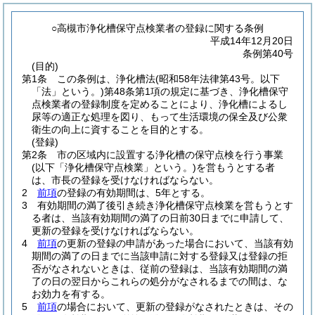
○高槻市浄化槽保守点検業者の登録に関する条例
平成14年12月20日
条例第40号
(目的)
第1条
この条例は、浄化槽法
(昭和58年法律第43号。以下
「法」という。)
第48条第1項の規定に基づき、浄化槽保守
点検業者の登録制度を定めることにより、浄化槽によるし
尿等の適正な処理を図り、もって生活環境の保全及び公衆
衛生の向上に資することを目的とする。
(登録)
第2条
市の区域内に設置する浄化槽の保守点検を行う事業
(以下「浄化槽保守点検業」という。)
を営もうとする者
は、市長の登録を受けなければならない。
2
前項
の登録の有効期間は、5年とする。
3
有効期間の満了後引き続き浄化槽保守点検業を営もうとす
る者は、当該有効期間の満了の日前30日までに申請して、
更新の登録を受けなければならない。
4
前項
の更新の登録の申請があった場合において、当該有効
期間の満了の日までに当該申請に対する登録又は登録の拒
否がなされないときは、従前の登録は、当該有効期間の満
了の日の翌日からこれらの処分がなされるまでの間は、な
お効力を有する。
5
前項
の場合において、更新の登録がなされたときは、その