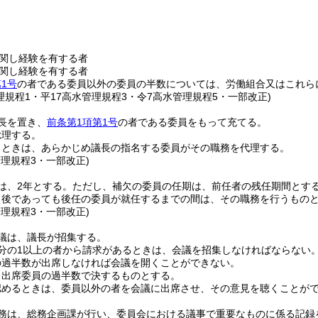
関し経験を有する者
関し経験を有する者
1号
の者である委員以外の委員の半数については、労働組合又はこれら
理規程1・平17高水管理規程3・令7高水管理規程5・一部改正)
長を置き、
前条第1項第1号
の者である委員をもって充てる。
総理する。
るときは、あらかじめ議長の指名する委員がその職務を代理する。
管理規程3・一部改正)
は、2年とする。
ただし、補欠の委員の任期は、前任者の残任期間とす
了後であっても後任の委員が就任するまでの間は、その職務を行うもの
管理規程3・一部改正)
議は、議長が招集する。
分の1以上の者から請求があるときは、会議を招集しなければならない
の過半数が出席しなければ会議を開くことができない。
、出席委員の過半数で決するものとする。
認めるときは、委員以外の者を会議に出席させ、その意見を聴くことが
務は、総務企画課が行い、委員会における議事で重要なものに係る記録