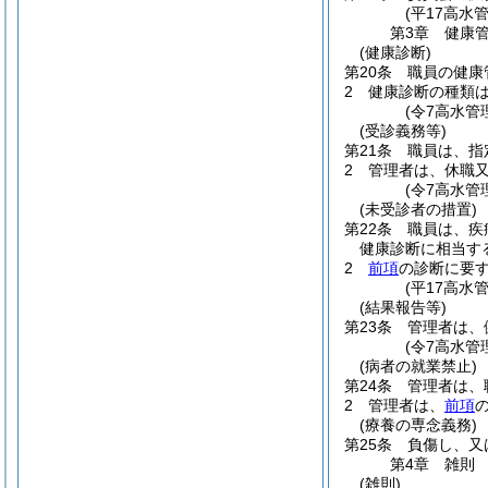
(平17高水
第3章
健康
(健康診断)
第20条
職員の健康
2
健康診断の種類は
(令7高水管
(受診義務等)
第21条
職員は、指
2
管理者は、休職
(令7高水管
(未受診者の措置)
第22条
職員は、疾
健康診断に相当す
2
前項
の診断に要
(平17高水
(結果報告等)
第23条
管理者は、
(令7高水管
(病者の就業禁止)
第24条
管理者は、
2
管理者は、
前項
(療養の専念義務)
第25条
負傷し、又
第4章
雑則
(雑則)