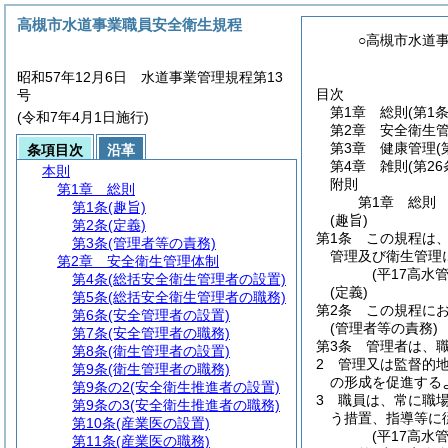
高槻市水道事業職員安全衛生規程
○高槻市水道
昭和57年12月6日 水道事業管理規程第13
目次
号
第1章
総則
(第1
(令和7年4月1日施行)
第2章
安全衛生
第3章
健康管理
(
条項目次
沿革
第4章
雑則
(第26
本則
附則
第1章
総則
第1章
総則
第1条
(趣旨)
(趣旨)
第2条
(定義)
第1条
この規程は
第3条
(管理者等の責務)
管理及び衛生管理
第2章
安全衛生管理体制
(平17高水
第4条
(総括安全衛生管理者の設置)
(定義)
第5条
(総括安全衛生管理者の職務)
第2条
この規程に
第6条
(安全管理者の設置)
(管理者等の責務)
第7条
(安全管理者の職務)
第3条
管理者は、
第8条
(衛生管理者の設置)
2
管理又は監督的
第9条
(衛生管理者の職務)
の形成を促進する
第9条の2
(安全衛生推進者の設置)
3
職員は、常に職
第9条の3
(安全衛生推進者の職務)
う措置、指導等に
第10条
(産業医の設置)
(平17高水
第11条
(産業医の職務)