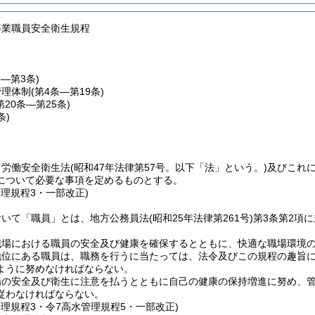
事業職員安全衛生規程
条―第3条)
管理体制
(第4条―第19条)
第20条―第25条)
条)
、労働安全衛生法
(昭和47年法律第57号。以下「法」という。)
及びこれ
について必要な事項を定めるものとする。
管理規程3・一部改正)
おいて「職員」とは、地方公務員法
(昭和25年法律第261号)
第3条第2項
職場における職員の安全及び健康を確保するとともに、快適な職場環境
地位にある職員は、職務を行うに当たっては、法令及びこの規程の趣旨
ように努めなければならない。
場の安全及び衛生に注意を払うとともに自己の健康の保持増進に努め、
従わなければならない。
管理規程3・令7高水管理規程5・一部改正)