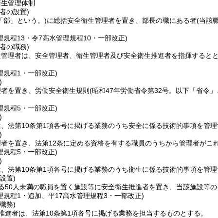
衛生管理体制
者の設置)
「部」という。)
に総括安全衛生管理者を置き、部長の職にある者
(当該
理規程13・令7高水管理規程10・一部改正)
者の職務)
生管理者は、安全管理者、衛生管理者及び安全衛生推進者を指揮するとと
理規程1・一部改正)
)
理者を置き、労働安全衛生規則
(昭和47年労働省令第32号。以下「省令」
理規程5・一部改正)
)
、法第10条第1項各号に掲げる業務のうち安全に係る技術的事項を管
)
理者を置き、法第12条に定める資格を有する職員のうちから管理者がこ
理規程5・一部改正)
)
、法第10条第1項各号に掲げる業務のうち衛生に係る技術的事項を管
設置)
る50人未満の職員を置く施設等に安全衛生推進者を置き、当該施設等
理規程1・追加、平17高水管理規程3・一部改正)
職務)
推進者は、法第10条第1項各号に掲げる業務を担当するものとする。