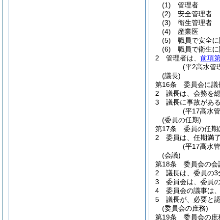
(1)
管理者
(2)
安全管理者
(3)
衛生管理者
(4)
産業医
(5)
職員で安全に
(6)
職員で衛生に
2
管理者は、
前項第
(平2高水管
(議長)
第16条
委員会に議
2
議長は、会務を
3
議長に事故があ
(平17高水
(委員の任期)
第17条
委員の任期
2
委員は、任期満
(平17高水
(会議)
第18条
委員会の会
2
議長は、委員の3
3
委員会は、委員
4
委員会の議事は
5
議長が、必要と
(委員会の庶務)
第19条
委員会の庶