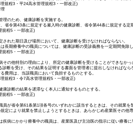
管理規程3・平24高水管理規程3・一部改正)
管理
管理のため、健康診断を実施する。
、省令第43条に規定する雇入時の健康診断、省令第44条に規定する
理規程5・一部改正)
定された期日及び場所において、健康診断を受けなければならない。
又は長期療養中の職員については、健康診断の受診義務を一定期間免除
理規程5・一部改正)
病その他特別の理由により、所定の健康診断を受けることができなかっ
る診断を受け、その結果を証明する書面を管理者に提出しなければなら
する費用は、当該職員において負担するものとする。
管理規程3・令7高水管理規程5・一部改正)
健康診断の結果を遅滞なく本人に通知するものとする。
理規程5・一部改正)
職員が省令第61条第1項各号のいずれかに該当するときは、その就業を
の規定により就業を禁止しようとするときは、あらかじめ産業医その他
は疾病にかかり療養中の職員は、産業医及び主治医の指示に従い療養に