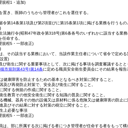
理規程1・追加)
を置き、医師のうちから管理者がこれを選任する。
省令第14条第1項及び第2項並びに第15条第1項に掲げる業務を行うもの
)
生法施行令
(昭和47年政令第318号)
第6条各号のいずれかに該当する業務
を任命する。
理規程5・一部改正)
)
は、その該当する業務において、当該作業主任者について省令で定める
設置)
及び衛生に関する重要事項として、次に掲げる事項を調査審議するとと
高槻市規則第43号)
第14条
に定める職員安全衛生委員会にその結果を報告
は健康障害を防止するための基本となるべき対策に関すること。
因及び再発防止対策で、安全及び衛生に関すること。
に関する例規の作成に関すること。
衛生教育その他安全衛生に関する知識の普及に関すること。
る機械、器具その他の設備又は原材料に係る危険又は健康障害の防止に
進及びその結果に対する対策の樹立に関すること。
生上必要な事項
理規程5・一部改正)
員は、部に所属する次に掲げる者につき管理者が任命する者をもって構