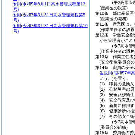
(平2高水管
附則
(令和5年8月1日高水管理規程第13
(産業医の設置)
号)
第10条
部に産業医
附則
(令和7年3月31日高水管理規程第5
(産業医の職務)
号)
第11条
産業医は、
附則
(令和7年3月31日高水管理規程第10
(作業主任者の設置
号)
第12条
労働安全衛
から管理者がこれ
(令7高水管
(作業主任者の職務
第13条
作業主任者
(安全衛生委員会の
第14条
職員の安全
生規則
(昭和57年
いう。)
を置く。
(1)
職員の危険又
(2)
公務災害の原
(3)
安全及び衛生
(4)
安全教育及び
(5)
新規に採用す
(6)
健康診断の推
(7)
その他安全衛
(令7高水管
(委員会の組織)
第15条
委員会の委