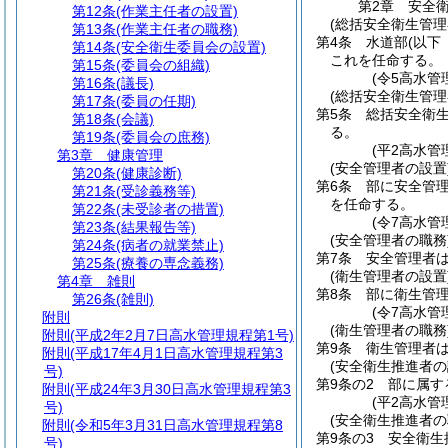
第2章
安全
第12条
(作業主任者の設置)
(総括安全衛生管理
第13条
(作業主任者の職務)
第4条
水道部
(以下
第14条
(安全衛生委員会の設置)
これを任命する。
第15条
(委員会の組織)
(令5高水管
第16条
(議長)
(総括安全衛生管理
第17条
(委員の任期)
第5条
総括安全衛
第18条
(会議)
る。
第19条
(委員会の庶務)
(平2高水管
第3章
健康管理
(安全管理者の設置
第20条
(健康診断)
第6条
部に安全管
第21条
(受診義務等)
を任命する。
第22条
(未受診者の措置)
(令7高水管
第23条
(結果報告等)
(安全管理者の職務
第24条
(病者の就業禁止)
第7条
安全管理者は
第25条
(療養の専念義務)
(衛生管理者の設置
第4章
雑則
第8条
部に衛生管
第26条
(雑則)
(令7高水管
附則
(衛生管理者の職務
附則
(平成2年2月7日高水管理規程第1号)
第9条
衛生管理者は
附則
(平成17年4月1日高水管理規程第3
(安全衛生推進者の
号)
第9条の2
部に属す
附則
(平成24年3月30日高水管理規程第3
(平2高水管
号)
(安全衛生推進者の
附則
(令和5年3月31日高水管理規程第8
第9条の3
安全衛生
号)