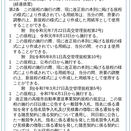
(経過措置)
第2条
この規程の施行の際、現に改正前の本則に掲げる規程
の様式により作成されている用紙等は、当分の間、所要の
調整の上、新規程の様式により作成した用紙等として使用
することができる。
附
則
(令和元年7月22日
高交管理規程第2号)
1
この規程は、令和元年8月13日から施行する。
2
この規程の施行の際、現に改正前の本則に掲げる規程の様
式により作成されている用紙は、当分の間、そのまま使用
することができる。
附
則
(令和5年8月1日
高交管理規程第10号)
1
この規程は、公布の日から施行する。
2
この規程の施行の際、現に改正前の本則に掲げる規程の様
式により作成されている用紙等は、当分の間、所要の調整
の上、新規程の様式により作成した用紙等として使用する
ことができる。
附
則
(令和7年3月27日
高交管理規程第5号)
1
この規程は、令和7年4月1日から施行する。
2
改正後の高槻市自動車運送事業契約規程の規定は、この規
程の施行の日以後に公告する一般競争入札、指名に係る通
知を発する指名競争入札及び見積書の徴取に係る通知を発
する随意契約に係る契約について適用し、同日前に公告し
た一般競争入札、指名に係る通知を発した指名競争入札及
び見積書の徴取に係る通知を発した随意契約に係る契約に
ついては、なお従前の例による。