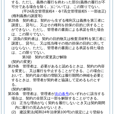
する。
ただし、義務の履行を終わった部分
(義務の履行が不
可分である場合を除く。)
については、この限りでない。
(平24高交管理規程4・令7高交管理規程5・一部改正)
(権利義務の譲渡等)
第28条
契約者は、契約から生ずる権利又は義務を第三者に
譲渡し、貸与し、又はその権利を担保の目的に供すること
ができない。
ただし、管理者の書面による承諾を得た場合
は、この限りでない。
2
請負の契約者は、契約の目的物又は検査済材料を第三者に
譲渡し、貸与し、又は抵当権その他の担保の目的に供して
はならない。
ただし、管理者の書面による承諾を得た場合
は、この限りでない。
第3節
契約の変更及び解除
(契約の変更)
第29条
管理者は、必要があると認めるときは、契約の内容
を変更し、又は履行を中止することができる。
この場合に
おいて、契約代金の額の増額又は履行期間の伸縮を必要と
するときは、管理者が契約者と協議して定めるものとす
る。
(契約の解除)
第30条
管理者は、管理者が
次の各号
のいずれかに該当する
場合は、契約の全部又は一部を解除することができる。
(1)
正当な理由がなく契約を履行しないとき又は契約期間
内に履行の見込みがないとき。
(2)
建設業法
(昭和24年法律第100号)
の規定により登録を