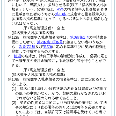
第11条
政令第167条の規定により指名競争入札を行う場合
において、当該入札に参加させる者
(以下「指名競争入札参
加者」という。)
の指名は、
次条
の指名競争入札参加者名簿
に登載された者のうちから
第13条
に規定する指名競争入札
参加者の指名基準に従って、なるべく5以上の者を指名しな
ければならない。
(平7高交管理規程7・全改)
(指名競争入札参加者名簿)
第12条
指名競争入札参加者名簿は、
第3条第1項
の申請書を
提出した者で、
第2条第1項各号
に該当しない者のうちか
ら、
次条第1項
及び
第2項
に定める基準並びに契約の種類を
勘案して作成するものとする。
2
前項
の名簿は、請負工事等の業種別に作成し、必要に応じ
て当該年度の発注金額等による級別格付等を行うことがで
きる。
(平7高交管理規程7・全改)
(指名競争入札参加者の指名基準)
第13条
指名競争入札参加者の指名基準は、次に定めるとこ
ろによる。
(1)
指名に際し著しい経営状況の悪化又は資産及び信用度
の低下の事実がなく、かつ、契約の履行がなされないお
それがないと認められる者であること。
(2)
契約の性質又は目的により当該契約の履行について法
令の規定により官公署等の許可又は認可等を必要とする
ものにあっては、当該許可又は認可等を受けている者で