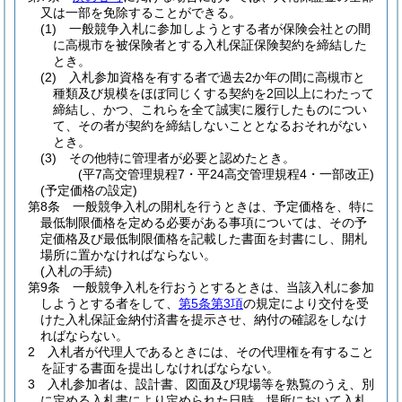
又は一部を免除することができる。
(1)
一般競争入札に参加しようとする者が保険会社との間
に高槻市を被保険者とする入札保証保険契約を締結した
とき。
(2)
入札参加資格を有する者で過去2か年の間に高槻市と
種類及び規模をほぼ同じくする契約を2回以上にわたって
締結し、かつ、これらを全て誠実に履行したものについ
て、その者が契約を締結しないこととなるおそれがない
とき。
(3)
その他特に管理者が必要と認めたとき。
(平7高交管理規程7・平24高交管理規程4・一部改正)
(予定価格の設定)
第8条
一般競争入札の開札を行うときは、予定価格を、特に
最低制限価格を定める必要がある事項については、その予
定価格及び最低制限価格を記載した書面を封書にし、開札
場所に置かなければならない。
(入札の手続)
第9条
一般競争入札を行おうとするときは、当該入札に参加
しようとする者をして、
第5条第3項
の規定により交付を受
けた入札保証金納付済書を提示させ、納付の確認をしなけ
ればならない。
2
入札者が代理人であるときには、その代理権を有すること
を証する書面を提出しなければならない。
3
入札参加者は、設計書、図面及び現場等を熟覧のうえ、別
に定める入札書により定められた日時、場所において入札