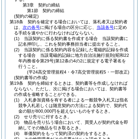
第3章
契約の締結
第1節
契約の締結
(契約の確定)
第18条
契約を確定する場合においては、落札者又は契約者
は、
次の各号
に掲げる場合の区分に応じ、
当該各号
に定め
る手続を速やかに行わなければならない。
(1)
当該契約に係る契約書を作成する場合 当該契約書に
記名押印し、これを契約事務担当者に提出すること。
(2)
当該契約に係る契約内容を記録した電磁的記録を作成
する場合 当該電磁的記録に地方自治法施行規則
(昭和22
年内務省令第29号)
第12条の4の2に規定する電子署名を
行うこと。
(平24高交管理規程4・令7高交管理規程5・一部改正)
(契約書等の作成)
第19条
契約を締結するときは、契約書等を作成しなければ
ならない。
ただし、次に掲げる場合においては、契約書等
の作成を省略することができる。
(1)
入札参加資格を有する者による一般競争入札又は指名
競争入札若しくは随意契約の方法による契約で、契約代
金の額が800,000円を超えないものをするとき。
(2)
せり売りに付するとき。
(3)
物品を売り払う場合において、買受人が契約代金を即
納してその物品を引き取るとき。
(4)
単価契約をもって契約済の契約をするとき。