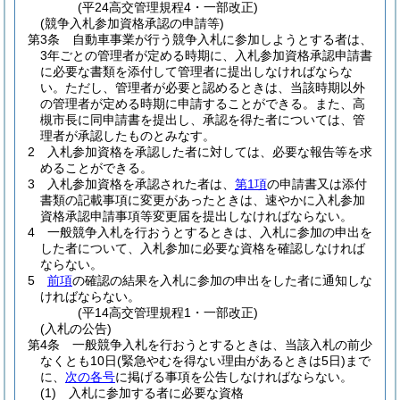
(平24高交管理規程4・一部改正)
(競争入札参加資格承認の申請等)
第3条
自動車事業が行う競争入札に参加しようとする者は、
3年ごとの管理者が定める時期に、入札参加資格承認申請書
に必要な書類を添付して管理者に提出しなければならな
い。
ただし、管理者が必要と認めるときは、当該時期以外
の管理者が定める時期に申請することができる。
また、高
槻市長に同申請書を提出し、承認を得た者については、管
理者が承認したものとみなす。
2
入札参加資格を承認した者に対しては、必要な報告等を求
めることができる。
3
入札参加資格を承認された者は、
第1項
の申請書又は添付
書類の記載事項に変更があったときは、速やかに入札参加
資格承認申請事項等変更届を提出しなければならない。
4
一般競争入札を行おうとするときは、入札に参加の申出を
した者について、入札参加に必要な資格を確認しなければ
ならない。
5
前項
の確認の結果を入札に参加の申出をした者に通知しな
ければならない。
(平14高交管理規程1・一部改正)
(入札の公告)
第4条
一般競争入札を行おうとするときは、当該入札の前少
なくとも10日
(緊急やむを得ない理由があるときは5日)
まで
に、
次の各号
に掲げる事項を公告しなければならない。
(1)
入札に参加する者に必要な資格