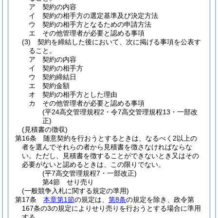
ア
契約の内容
イ
契約の相手方の選定基準及び決定方法
ウ
契約の相手方となるための申請方法
エ
その他管理者が必要と認める事項
(3)
契約を締結した後において、次に掲げる事項を公表す
ること。
ア
契約の内容
イ
契約の相手方
ウ
契約締結日
エ
契約金額
オ
契約の相手方とした理由
カ
その他管理者が必要と認める事項
(平24高交管理規程2・令7高交管理規程13・一部改
正)
(見積書の徴収)
第16条
随意契約を行おうとするときは、なるべく2以上の
者を選んでそれらの者から見積書を徴さなければならな
い。
ただし、見積書を徴することができないとき又はその
必要がないと認めるときは、この限りでない。
(平7高交管理規程7・一部改正)
第4節
せり売り
(一般競争入札に関する規定の準用)
第17条
本章第1節
の規定は、
第8条
の規定を除き、政令第
167条の3の規定によりせり売りを行おうとする場合に準用
する。