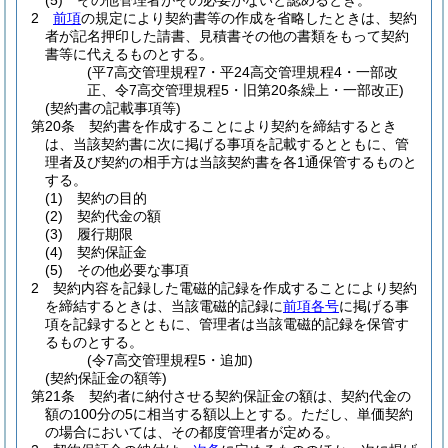
(5)
その他管理者がその必要がないと認めるとき。
2
前項
の規定により契約書等の作成を省略したときは、契約
者が記名押印した請書、見積書その他の書類をもって契約
書等に代えるものとする。
(平7高交管理規程7・平24高交管理規程4・一部改
正、令7高交管理規程5・旧第20条繰上・一部改正)
(契約書の記載事項等)
第20条
契約書を作成することにより契約を締結するとき
は、当該契約書に次に掲げる事項を記載するとともに、管
理者及び契約の相手方は当該契約書を各1通保管するものと
する。
(1)
契約の目的
(2)
契約代金の額
(3)
履行期限
(4)
契約保証金
(5)
その他必要な事項
2
契約内容を記録した電磁的記録を作成することにより契約
を締結するときは、当該電磁的記録に
前項各号
に掲げる事
項を記録するとともに、管理者は当該電磁的記録を保管す
るものとする。
(令7高交管理規程5・追加)
(契約保証金の額等)
第21条
契約者に納付させる契約保証金の額は、契約代金の
額の100分の5に相当する額以上とする。
ただし、単価契約
の場合においては、その都度管理者が定める。