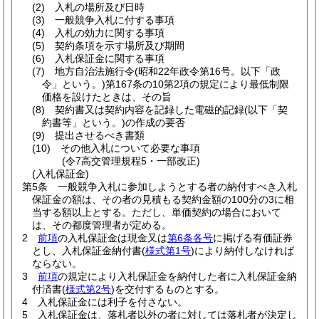
(2)
入札の場所及び日時
(3)
一般競争入札に付する事項
(4)
入札の効力に関する事項
(5)
契約条項を示す場所及び期間
(6)
入札保証金に関する事項
(7)
地方自治法施行令
(昭和22年政令第16号。以下「政
令」という。)
第167条の10第2項の規定により最低制限
価格を設けたときは、その旨
(8)
契約書又は契約内容を記録した電磁的記録
(以下「契
約書等」という。)
の作成の要否
(9)
提出させるべき書類
(10)
その他入札について必要な事項
(令7高交管理規程5・一部改正)
(入札保証金)
第5条
一般競争入札に参加しようとする者の納付すべき入札
保証金の額は、その者の見積もる契約金額の100分の3に相
当する額以上とする。
ただし、単価契約の場合において
は、その都度管理者が定める。
2
前項
の入札保証金は現金又は
第6条各号
に掲げる有価証券
とし、入札保証金納付書
(
様式第1号
)
により納付しなければ
ならない。
3
前項
の規定により入札保証金を納付した者に入札保証金納
付済書
(
様式第2号
)
を交付するものとする。
4
入札保証金には利子を付さない。
5
入札保証金は、落札者以外の者に対しては落札者が決定し