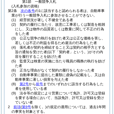
第1節
一般競争入札
(入札参加の資格)
第2条
次の各号
の1に該当すると認められる者は、自動車事
業が行う一般競争入札に参加させることができない。
(1)
経営状況が著しく不健全である者
(2)
契約の履行に当たり、故意に工事若しくは製造を粗雑
にし、又は物件の品質若しくは数量に関して不正の行為
をした者
(3)
公正な競争の執行を妨げた者又は公正な価格を害し、
若しくは不正の利益を得るため違法の行為をした者
(4)
落札者が契約を締結すること又は契約の相手方とする
旨の通知を受けた者
(以下「契約者」という。)
がその内
容を履行することを妨げた者
(5)
監督又は検査の実施に当たり職員の職務の執行を妨げ
た者
(6)
正当な理由がなくて契約の履行をしなかった者
(7)
自動車事業に提出した書類に虚偽の記載をし、又は自
動車事業に著しい損害を与えた者
(8)
第2号
から
前号
までのいずれかに該当する行為をした
者を使用している者
(9)
法令等の規定により営業について免許、許可又は登録
を要する場合において、当該免許、許可又は登録を受け
ていない者
2
前項
(
第9号
を除く。)
の規定の適用については、過去1年間
の事実を対象とする。