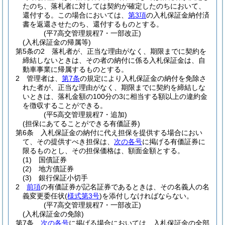
たのち、落札者に対しては契約が確定したのちにおいて、
還付する。
この場合においては、
第3項
の入札保証金納付済
書を返還させたのち、還付するものとする。
(平7高交管理規程7・一部改正)
(入札保証金の帰属等)
第5条の2
落札者が、正当な理由がなく、期限までに契約を
締結しないときは、その者の納付に係る入札保証金は、自
動車事業に帰属するものとする。
2
管理者は、
第7条
の規定により入札保証金の納付を免除さ
れた者が、正当な理由がなく、期限までに契約を締結しな
いときは、落札金額の100分の3に相当する額以上の違約金
を徴収することができる。
(平5高交管理規程7・追加)
(担保にあてることができる有価証券)
第6条
入札保証金の納付に代え担保を提供する場合におい
て、その提供すべき担保は、
次の各号
に掲げる有価証券に
限るものとし、その担保価格は、額面金額とする。
(1)
国債証券
(2)
地方債証券
(3)
銀行保証小切手
2
前項
の有価証券が記名証券であるときは、その名義人の名
義変更委任状
(
様式第3号
)
を添付しなければならない。
(平7高交管理規程7・一部改正)
(入札保証金の免除)
第7条
次の各号
に掲げる場合においては、入札保証金の全部