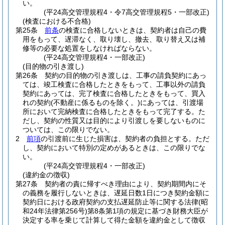
い。
(平24高交管理規程4・令7高交管理規程5・一部改正)
(検査における不合格)
第25条
前条
の検査に合格しないときは、契約者は自己の費
用をもって、遅滞なく、取り壊し、撤去、取り替え又は補
修等の必要な処置をしなければならない。
(平24高交管理規程4・一部改正)
(目的物の引き渡し)
第26条
契約の目的物の引き渡しは、工事の請負契約にあっ
ては、竣工検査に合格したときをもって、工事以外の請負
契約にあっては、完了検査に合格したときをもって、買入
れの契約
(不動産に係るものを除く。)
にあっては、引渡場
所において完納検査に合格したときをもって完了する。
た
だし、契約の性質又は目的により引渡しを要しないものに
ついては、この限りでない。
2
前項
の引渡前に生じた損害は、契約者の負担とする。
ただ
し、契約において特別の定めがあるときは、この限りでな
い。
(平24高交管理規程4・一部改正)
(違約金の徴収)
第27条
契約者の責に帰すべき理由により、契約期間内にそ
の義務を履行しないときは、遅延日数1日につき契約金額に
契約日における政府契約の支払遅延防止等に関する法律
(昭
和24年法律第256号)
第8条第1項の規定に基づき財務大臣が
決定する率を乗じて計算して得た金額を違約金として徴収