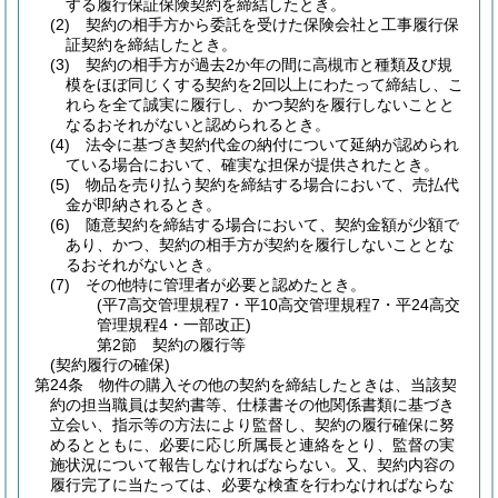
する履行保証保険契約を締結したとき。
(2)
契約の相手方から委託を受けた保険会社と工事履行保
証契約を締結したとき。
(3)
契約の相手方が過去2か年の間に高槻市と種類及び規
模をほぼ同じくする契約を2回以上にわたって締結し、こ
れらを全て誠実に履行し、かつ契約を履行しないことと
なるおそれがないと認められるとき。
(4)
法令に基づき契約代金の納付について延納が認められ
ている場合において、確実な担保が提供されたとき。
(5)
物品を売り払う契約を締結する場合において、売払代
金が即納されるとき。
(6)
随意契約を締結する場合において、契約金額が少額で
あり、かつ、契約の相手方が契約を履行しないこととな
るおそれがないとき。
(7)
その他特に管理者が必要と認めたとき。
(平7高交管理規程7・平10高交管理規程7・平24高交
管理規程4・一部改正)
第2節
契約の履行等
(契約履行の確保)
第24条
物件の購入その他の契約を締結したときは、当該契
約の担当職員は契約書等、仕様書その他関係書類に基づき
立会い、指示等の方法により監督し、契約の履行確保に努
めるとともに、必要に応じ所属長と連絡をとり、監督の実
施状況について報告しなければならない。
又、契約内容の
履行完了に当たっては、必要な検査を行わなければならな