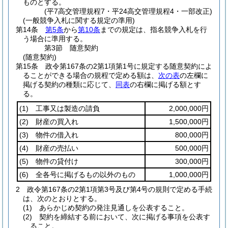
ものとする。
(平7高交管理規程7・平24高交管理規程4・一部改正)
(一般競争入札に関する規定の準用)
第14条
第5条
から
第10条
までの規定は、指名競争入札を行
う場合に準用する。
第3節
随意契約
(随意契約)
第15条
政令第167条の2第1項第1号に規定する随意契約によ
ることができる場合の規程で定める額は、
次の表
の左欄に
掲げる契約の種類に応じて、
同表
の右欄に掲げる額とす
る。
(1)
工事又は製造の請負
2,000,000円
(2)
財産の買入れ
1,500,000円
(3)
物件の借入れ
800,000円
(4)
財産の売払い
500,000円
(5)
物件の貸付け
300,000円
(6)
全各号に掲げるもの以外のもの
1,000,000円
2
政令第167条の2第1項第3号及び第4号の規則で定める手続
は、次のとおりとする。
(1)
あらかじめ契約の発注見通しを公表すること。
(2)
契約を締結する前において、次に掲げる事項を公表す
ること。