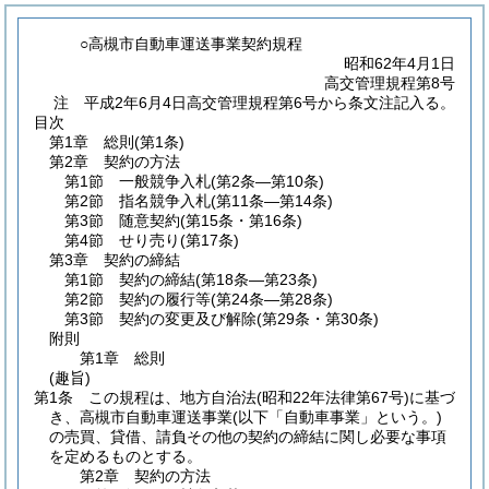
○高槻市自動車運送事業契約規程
昭和62年4月1日
高交管理規程第8号
注 平成2年6月4日高交管理規程第6号から条文注記入る。
目次
第1章
総則
(第1条)
第2章
契約の方法
第1節
一般競争入札
(第2条―第10条)
第2節
指名競争入札
(第11条―第14条)
第3節
随意契約
(第15条・第16条)
第4節
せり売り
(第17条)
第3章
契約の締結
第1節
契約の締結
(第18条―第23条)
第2節
契約の履行等
(第24条―第28条)
第3節
契約の変更及び解除
(第29条・第30条)
附則
第1章
総則
(趣旨)
第1条
この規程は、地方自治法
(昭和22年法律第67号)
に基づ
き、高槻市自動車運送事業
(以下「自動車事業」という。)
の売買、貸借、請負その他の契約の締結に関し必要な事項
を定めるものとする。
第2章
契約の方法