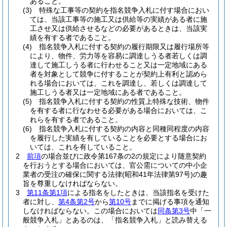
あること。
(3)
特殊な工事等の契約を指名競争入札に付す場合におい
ては、当該工事等の施工又は供給等の実績がある者に施
工させ又は供給させるなどの必要があるときは、当該実
績を有する者であること。
(4)
指名競争入札に付する契約の履行期限又は履行場所等
により、物件、労力等を容易に調達しうる者若しくは調
達して施工しうる者に行わせること又は一定地域にある
者を対象として競争に付することが契約上有利と認めら
れる場合においては、これを調達し、若しくは調達して
施工しうる者又は一定地域にある者であること。
(5)
指名競争入札に付する契約の性質上特殊な技術、物件
を有する者に行なわせる必要がある場合においては、こ
れらを有する者であること。
(6)
指名競争入札に付する契約の内容と同種同程度の内容
を履行した実績を有していることを必要とする場合にお
いては、これを有していること。
2
前項
の場合並びに政令第167条の2の規定により随意契約
を行おうとする場合においては、官公需についての中小企
業者の受注の確保に関する法律
(昭和41年法律第97号)
の趣
旨を尊重しなければならない。
3
第11条第1項
による指名をしたときは、当該指名を受けた
者に対し、
第4条第2号
から
第10号
までに掲げる事項を通知
しなければならない。
この場合においては
同条第3号
中「一
般競争入札」とあるのは、「指名競争入札」と読み替える