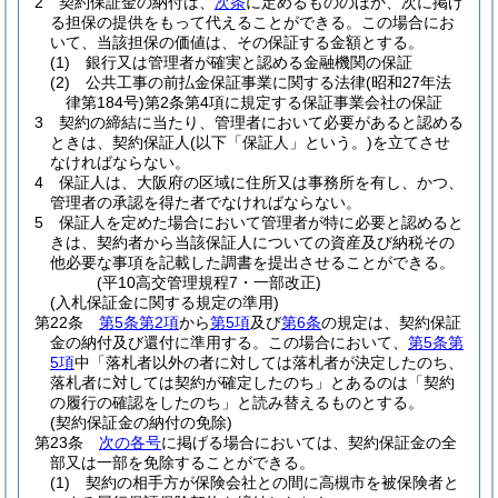
2
契約保証金の納付は、
次条
に定めるもののほか、次に掲げ
る担保の提供をもって代えることができる。
この場合にお
いて、当該担保の価値は、その保証する金額とする。
(1)
銀行又は管理者が確実と認める金融機関の保証
(2)
公共工事の前払金保証事業に関する法律
(昭和27年法
律第184号)
第2条第4項に規定する保証事業会社の保証
3
契約の締結に当たり、管理者において必要があると認める
ときは、契約保証人
(以下「保証人」という。)
を立てさせ
なければならない。
4
保証人は、大阪府の区域に住所又は事務所を有し、かつ、
管理者の承認を得た者でなければならない。
5
保証人を定めた場合において管理者が特に必要と認めると
きは、契約者から当該保証人についての資産及び納税その
他必要な事項を記載した調書を提出させることができる。
(平10高交管理規程7・一部改正)
(入札保証金に関する規定の準用)
第22条
第5条第2項
から
第5項
及び
第6条
の規定は、契約保証
金の納付及び還付に準用する。
この場合において、
第5条第
5項
中「落札者以外の者に対しては落札者が決定したのち、
落札者に対しては契約が確定したのち」とあるのは「契約
の履行の確認をしたのち」と読み替えるものとする。
(契約保証金の納付の免除)
第23条
次の各号
に掲げる場合においては、契約保証金の全
部又は一部を免除することができる。
(1)
契約の相手方が保険会社との間に高槻市を被保険者と