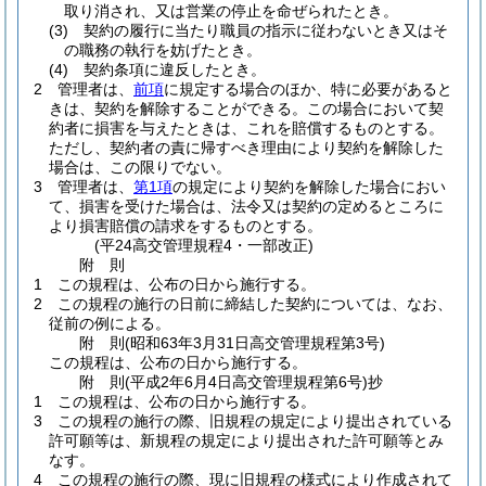
取り消され、又は営業の停止を命ぜられたとき。
(3)
契約の履行に当たり職員の指示に従わないとき又はそ
の職務の執行を妨げたとき。
(4)
契約条項に違反したとき。
2
管理者は、
前項
に規定する場合のほか、特に必要があると
きは、契約を解除することができる。
この場合において契
約者に損害を与えたときは、これを賠償するものとする。
ただし、契約者の責に帰すべき理由により契約を解除した
場合は、この限りでない。
3
管理者は、
第1項
の規定により契約を解除した場合におい
て、損害を受けた場合は、法令又は契約の定めるところに
より損害賠償の請求をするものとする。
(平24高交管理規程4・一部改正)
附
則
1
この規程は、公布の日から施行する。
2
この規程の施行の日前に締結した契約については、なお、
従前の例による。
附
則
(昭和63年3月31日
高交管理規程第3号)
この規程は、公布の日から施行する。
附
則
(平成2年6月4日
高交管理規程第6号)
抄
1
この規程は、公布の日から施行する。
3
この規程の施行の際、旧規程の規定により提出されている
許可願等は、新規程の規定により提出された許可願等とみ
なす。
4
この規程の施行の際、現に旧規程の様式により作成されて