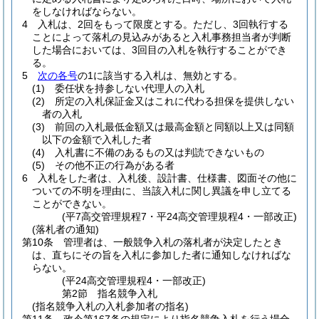
をしなければならない。
4
入札は、2回をもって限度とする。
ただし、3回執行する
ことによって落札の見込みがあると入札事務担当者が判断
した場合においては、3回目の入札を執行することができ
る。
5
次の各号
の1に該当する入札は、無効とする。
(1)
委任状を持参しない代理人の入札
(2)
所定の入札保証金又はこれに代わる担保を提供しない
者の入札
(3)
前回の入札最低金額又は最高金額と同額以上又は同額
以下の金額で入札した者
(4)
入札書に不備のあるもの又は判読できないもの
(5)
その他不正の行為がある者
6
入札をした者は、入札後、設計書、仕様書、図面その他に
ついての不明を理由に、当該入札に関し異議を申し立てる
ことができない。
(平7高交管理規程7・平24高交管理規程4・一部改正)
(落札者の通知)
第10条
管理者は、一般競争入札の落札者が決定したとき
は、直ちにその旨を入札に参加した者に通知しなければな
らない。
(平24高交管理規程4・一部改正)
第2節
指名競争入札
(指名競争入札の入札参加者の指名)