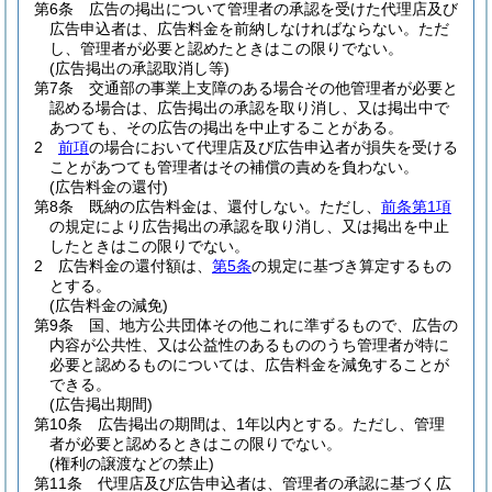
第6条
広告の掲出について管理者の承認を受けた代理店及び
広告申込者は、広告料金を前納しなければならない。
ただ
し、管理者が必要と認めたときはこの限りでない。
(広告掲出の承認取消し等)
第7条
交通部の事業上支障のある場合その他管理者が必要と
認める場合は、広告掲出の承認を取り消し、又は掲出中で
あつても、その広告の掲出を中止することがある。
2
前項
の場合において代理店及び広告申込者が損失を受ける
ことがあつても管理者はその補償の責めを負わない。
(広告料金の還付)
第8条
既納の広告料金は、還付しない。
ただし、
前条第1項
の規定により広告掲出の承認を取り消し、又は掲出を中止
したときはこの限りでない。
2
広告料金の還付額は、
第5条
の規定に基づき算定するもの
とする。
(広告料金の減免)
第9条
国、地方公共団体その他これに準ずるもので、広告の
内容が公共性、又は公益性のあるもののうち管理者が特に
必要と認めるものについては、広告料金を減免することが
できる。
(広告掲出期間)
第10条
広告掲出の期間は、1年以内とする。
ただし、管理
者が必要と認めるときはこの限りでない。
(権利の譲渡などの禁止)
第11条
代理店及び広告申込者は、管理者の承認に基づく広