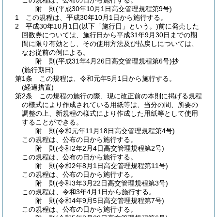
この規程は、公布の日から施行する。
附
則
(平成30年10月1日
高交管理規程第9号)
1
この規程は、平成30年10月1日から施行する。
2
平成30年10月1日
(以下「施行日」という。)
前に発売した
回数券については、施行日から平成31年9月30日までの期
間に限り有効とし、その使用方法及び払戻しについては、
なお従前の例による。
附
則
(平成31年4月26日
高交管理規程第6号)
抄
(施行期日)
第1条
この規程は、令和元年5月1日から施行する。
(経過措置)
第2条
この規程の施行の際、現に改正前の本則に掲げる規程
の様式により作成されている用紙等は、当分の間、所要の
調整の上、新規程の様式により作成した用紙等として使用
することができる。
附
則
(令和元年11月18日
高交管理規程第4号)
この規程は、公布の日から施行する。
附
則
(令和2年2月4日
高交管理規程第2号)
この規程は、公布の日から施行する。
附
則
(令和2年8月1日
高交管理規程第11号)
この規程は、公布の日から施行する。
附
則
(令和3年3月22日
高交管理規程第3号)
この規程は、令和3年4月1日から施行する。
附
則
(令和4年9月5日
高交管理規程第7号)
この規程は、公布の日から施行する。