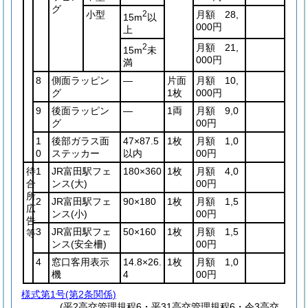
グ
小型
2
月額 28,
15m
以
000円
上
2
月額 21,
15m
未
000円
満
8
側面ラッピン
―
片面
月額 10,
グ
1枚
000円
9
後面ラッピン
―
1両
月額 9,0
グ
00円
1
後部ガラス面
47×87.5
1枚
月額 1,0
0
ステッカー
以内
00円
待
1
JR富田駅フェ
180×360
1枚
月額 4,0
合
ンス
(大)
00円
所
2
JR富田駅フェ
90×180
1枚
月額 1,5
広
ンス
(小)
00円
告
3
JR富田駅フェ
50×160
1枚
月額 1,5
等
ンス
(安全柵)
00円
4
窓口客用表示
14.8×26.
1枚
月額 1,0
機
4
00円
様式第1号
(第2条関係)
(平2高交管理規程6・平31高交管理規程6・令3高交