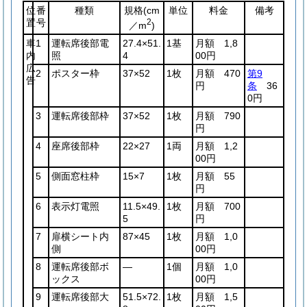
位
番
種類
規格
(cm
単位
料金
備考
置
号
2
／m
)
車
1
運転席後部電
27.4×51.
1基
月額 1,8
内
照
4
00円
広
2
ポスター枠
37×52
1枚
月額 470
第9
告
円
条
36
0円
3
運転席後部枠
37×52
1枚
月額 790
円
4
座席後部枠
22×27
1両
月額 1,2
00円
5
側面窓柱枠
15×7
1枚
月額 55
円
6
表示灯電照
11.5×49.
1枚
月額 700
5
円
7
扉横シート内
87×45
1枚
月額 1,0
側
00円
8
運転席後部ボ
―
1個
月額 1,0
ックス
00円
9
運転席後部大
51.5×72.
1枚
月額 1,5