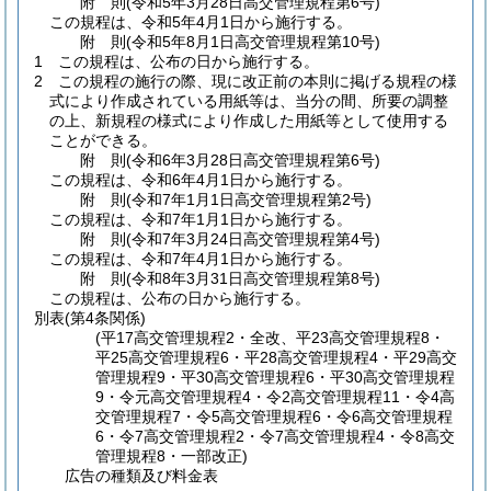
附
則
(令和5年3月28日
高交管理規程第6号)
この規程は、令和5年4月1日から施行する。
附
則
(令和5年8月1日
高交管理規程第10号)
1
この規程は、公布の日から施行する。
2
この規程の施行の際、現に改正前の本則に掲げる規程の様
式により作成されている用紙等は、当分の間、所要の調整
の上、新規程の様式により作成した用紙等として使用する
ことができる。
附
則
(令和6年3月28日
高交管理規程第6号)
この規程は、令和6年4月1日から施行する。
附
則
(令和7年1月1日
高交管理規程第2号)
この規程は、令和7年1月1日から施行する。
附
則
(令和7年3月24日
高交管理規程第4号)
この規程は、令和7年4月1日から施行する。
附
則
(令和8年3月31日
高交管理規程第8号)
この規程は、公布の日から施行する。
別表
(第4条関係)
(平17高交管理規程2・全改、平23高交管理規程8・
平25高交管理規程6・平28高交管理規程4・平29高交
管理規程9・平30高交管理規程6・平30高交管理規程
9・令元高交管理規程4・令2高交管理規程11・令4高
交管理規程7・令5高交管理規程6・令6高交管理規程
6・令7高交管理規程2・令7高交管理規程4・令8高交
管理規程8・一部改正)
広告の種類及び料金表