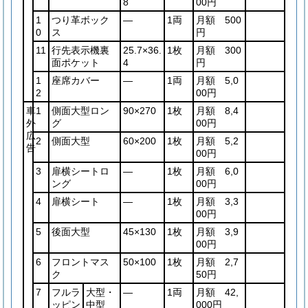
8
00円
1
つり革ボック
―
1両
月額 500
0
ス
円
11
行先表示機裏
25.7×36.
1枚
月額 300
面ポケット
4
円
1
座席カバー
―
1両
月額 5,0
2
00円
車
1
側面大型ロン
90×270
1枚
月額 8,4
外
グ
00円
広
2
側面大型
60×200
1枚
月額 5,2
告
00円
3
扉横シートロ
―
1枚
月額 6,0
ング
00円
4
扉横シート
―
1枚
月額 3,3
00円
5
後面大型
45×130
1枚
月額 3,9
00円
6
フロントマス
50×100
1枚
月額 2,7
ク
50円
7
フルラ
大型・
―
1両
月額 42,
ッピン
中型
000円