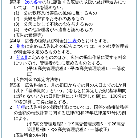
第3条
次の各号
の1に該当する広告の取扱い及び申込みにつ
いては、これを認めない。
(1)
公の秩序又は善良の風俗に反するもの
(2)
美観を害するおそれのあるもの
(3)
公衆に対して不快の念を与えるもの
(4)
その他管理者が不適当と認めるもの
(広告の種類等)
第4条
広告の種類及び料金は
別表
のとおりとする。
2
別表
に定める広告以外の広告については、その都度管理者
が料金等を定めるものとする。
3
前2項
に定めるもののほか、広告の掲出作業に要する料金
については、管理者が別に定めるものとする。
(平16高交管理規程3・平29高交管理規程1・一部改
正)
(広告料金の算定方法等)
第5条
広告料金は、月の初日からその月の末日までの1か月
(以下「基準期間」という。)
をもとに算定した額
(基準期間
に満たないときは日割計算により算定した額)
に、100分の
10を加算して得た額とする。
2
前項
の広告料金の端数計算については、国等の債権債務等
の金額の端数計算に関する法律
(昭和25年法律第61号)
の例
による。
(平5高交管理規程2・平9高交管理規程6・平26高交
管理規程8・令2高交管理規程2・一部改正)
(広告料金の納付)