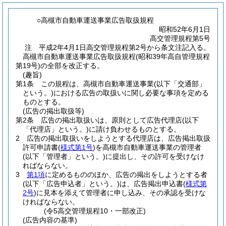
○高槻市自動車運送事業広告取扱規程
昭和52年6月1日
高交管理規程第5号
注 平成2年4月1日高交管理規程第2号から条文注記入る。
高槻市自動車運送事業広告取扱規程(昭和39年高自管理規程
第19号)の全部を改正する。
(趣旨)
第1条
この規程は、高槻市自動車運送事業
(以下「交通部」
という。)
における広告の取扱いに関し必要な事項を定める
ものとする。
(広告の掲出取扱等)
第2条
広告の掲出取扱いは、原則として広告代理店
(以下
「代理店」という。)
に請け負わせるものとする。
2
広告の掲出取扱いをしようとする代理店は、広告掲出取扱
許可申請書
(
様式第1号
)
を高槻市自動車運送事業の管理者
(以下「管理者」という。)
に提出し、その許可を受けなけ
ればならない。
3
第1項
に定めるもののほか、広告の掲出をしようとする者
(以下「広告申込者」という。)
は、広告掲出申込書
(
様式第
2号
)
に見本を添えて管理者に申し込み、その承認を受けな
ければならない。
(令5高交管理規程10・一部改正)
(広告内容の基準)