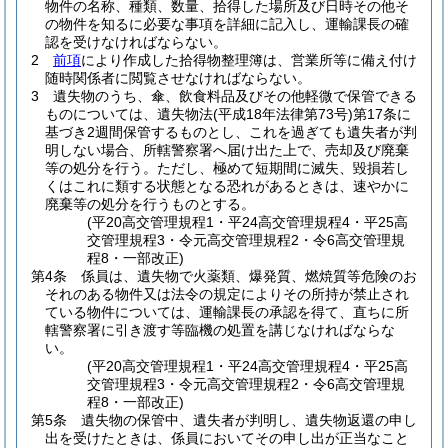
物件の名称、種類、数量、拾得した場所及び日時その他そ
の物件を知るに必要な事項を詳細に記入し、運輸課長の確
認を受けなければならない。
2
前項
により作成した拾得物整理簿は、営業所等に備え付け
随時関係者に閲覧させなければならない。
3
遺失物のうち、傘、飲食料品及びその他軽微で保管できる
ものについては、遺失物法
(平成18年法律第73号)
第17条に
基づき2週間保管するものとし、これを過ぎても遺失者が判
明しない場合、所轄警察署へ届け出た上で、売却及び廃棄
等の処分を行う。
ただし、極めて短期間に滅失、毀損若し
くはこれに類する状態となる恐れがあるときは、速やかに
廃棄等の処分を行うものとする。
(平20高交管理規程1・平24高交管理規程4・平25高
交管理規程3・令元高交管理規程2・令6高交管理規
程8・一部改正)
第4条
係員は、遺失物で火薬類、爆発質、燃焼質等危険のお
それのある物件又は法令の規定によりその所持が禁止され
ている物件については、運輸課長の承認を得て、直ちに所
轄警察署に引き渡す等臨機の処置を講じなければならな
い。
(平20高交管理規程1・平24高交管理規程4・平25高
交管理規程3・令元高交管理規程2・令6高交管理規
程8・一部改正)
第5条
遺失物の保管中、遺失者が判明し、遺失物返還の申し
出を受けたときは、係員においてその申し出が正当なこと