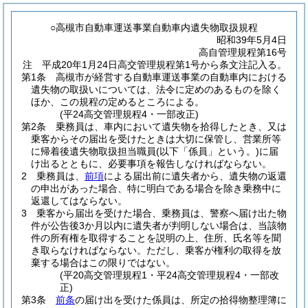
○高槻市自動車運送事業自動車内遺失物取扱規程
昭和39年5月4日
高自管理規程第16号
注 平成20年1月24日高交管理規程第1号から条文注記入る。
第1条
高槻市が経営する自動車運送事業の自動車内における
遺失物の取扱いについては、法令に定めのあるものを除く
ほか、この規程の定めるところによる。
(平24高交管理規程4・一部改正)
第2条
乗務員は、車内において遺失物を拾得したとき、又は
乗客からその届出を受けたときは大切に保管し、営業所等
に帰着後遺失物取扱担当職員
(以下「係員」という。)
に届
け出るとともに、必要事項を報告しなければならない。
2
乗務員は、
前項
による届出前に遺失者から、遺失物の返還
の申出があった場合、特に明白である場合を除き乗務中に
返還してはならない。
3
乗客から届出を受けた場合、乗務員は、警察へ届け出た物
件が公告後3か月以内に遺失者が判明しない場合は、当該物
件の所有権を取得することを説明の上、住所、氏名等を聞
き取らなければならない。
ただし、乗客が権利の取得を放
棄する場合はこの限りではない。
(平20高交管理規程1・平24高交管理規程4・一部改
正)
第3条
前条
の届け出を受けた係員は、所定の拾得物整理簿に