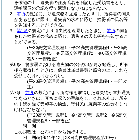
を確認の上、遺失者の住所氏名を明記した受領書をとり、
運輸課長の承認を得て返還しなければならない。
2
前項
の規定により遺失物を返還したときは、拾得者の同意
があるときに限り、遺失者の求めに応じ、拾得者の氏名等
を告知することができる。
3
第1項
の規定により遺失物を返還したときは、
前項
の同意
をした拾得者の求めに応じ、遺失者の氏名等を告知するこ
とができる。
(平20高交管理規程1・平24高交管理規程4・平25高
交管理規程3・令元高交管理規程2・令6高交管理規
程8・一部改正)
第6条
警察署における遺失物の公告後3か月が経過し、所有
権を取得したときは、係員は届出書類と照合の上、これを
受領しなければならない。
(平20高交管理規程1・平24高交管理規程4・一部改
正)
第7条
前条
の規定により所有権を取得した遺失物が本邦通貨
であるときは、直ちに収入の手続をし、それ以外は、所定
の手続を経て売却等の換金、寄付又は廃棄等の処分をしな
ければならない。
(平20高交管理規程1・令4高交管理規程2・令6高交
管理規程8・一部改正)
附
則
この規程は、公布の日から施行する。
附
則
(昭和41年12月23日
高自管理規程第19号)