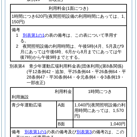
利用料金
(1面につき)
1時間につき620円
(夜間照明設備の利用時間にあっては、1,
150円)
備考
1
別表第1の1
の表の備考は、この表について準用す
る。
2 夜間照明設備の利用時間は、午後5時
(4月、5月及び9
月にあっては午後6時、6月から8月までにあっては午
後7時)
から午後9時までとする。
別表第4
青少年運動広場利用料金表(団体利用)(第8条関係)
(平12条例42・追加、平25条例44・平26条例64・平
28条例47・平30条例44・令元条例4・令3条例19・
一部改正)
利用料金
1時間につき
利用施設
青少年運動広場
A面
1,040円
(夜間照明設備の利
用時間にあっては、1,570
円)
B面
1,040円
備考
別表第1の1
の表の備考及び
別表第3
の備考2は、この