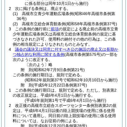
に係る部分は同年10月1日から施行)
2
次に掲げる条例は、廃止する。
(1)
高槻市立青少年運動広場条例
(昭和46年高槻市条例第
36号)
(2)
高槻市立総合体育館条例
(昭和58年高槻市条例第37号)
3
この条例の施行前に
前項
の規定による廃止前の高槻市立青
少年運動広場条例又は高槻市立総合体育館条例の規定に基
づきなされた許可、使用料の納付その他の行為は、この条
例の相当規定によりなされたものとみなす。
4
議会の議決又は同意に付すべき公の施設の廃止又は長期か
つ独占的な利用に関する条例
(高槻市条例第575号)
の一部を
次のように改正する。
〔次のよう〕略
附
則
(昭和62年7月9日
条例第21号)
この条例の施行期日は、規則で定める。
(昭和62年規則第37号で昭和62年10月10日から施行)
附
則
(平成5年12月22日
条例第37号)
1
この条例の施行期日は、規則で定める。
ただし、別表第2
の改正規定は、平成6年4月1日から施行する。
(平成6年規則第1号で平成6年4月1日から施行)
2
改正後の高槻市立総合スポーツセンター条例別表第2の規
定は、平成6年4月1日以後の陸上競技場の使用に係る使用
料について適用し、同日前の陸上競技場の使用に係る使用
料については、なお従前の例による。
附
則
(平成6年12月20日
条例第28号)