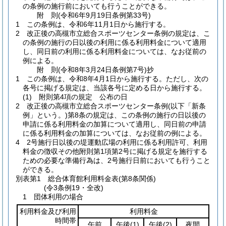
の条例の施行前においても行うことができる。
附
則
(令和6年9月19日
条例第33号)
1
この条例は、令和6年11月1日から施行する。
2
改正後の高槻市立総合スポーツセンター条例の規定は、こ
の条例の施行の日以後の利用に係る利用料金について適用
し、同日前の利用に係る利用料金については、なお従前の
例による。
附
則
(令和8年3月24日
条例第7号)
抄
1
この条例は、令和8年4月1日から施行する。
ただし、次の
各号に掲げる規定は、当該各号に定める日から施行する。
(1)
附則第4項の規定 公布の日
2
改正後の高槻市立総合スポーツセンター条例
(以下「新条
例」という。)
第8条の規定は、この条例の施行の日以後の
申請に係る利用料金の加算について適用し、同日前の申請
に係る利用料金の加算については、なお従前の例による。
4
2号施行日以後の堤運動広場の利用に係る利用許可、利用
料金の徴収その他附則第1項第2号に掲げる規定を施行する
ための必要な準備行為は、2号施行日前においても行うこと
ができる。
別表第1
総合体育館利用料金表(第8条関係)
(令3条例19・全改)
1 団体利用の場合
利用料金及び利用
利用料金
時間帯
午前
午後
(1)
午後
(2)
夜間