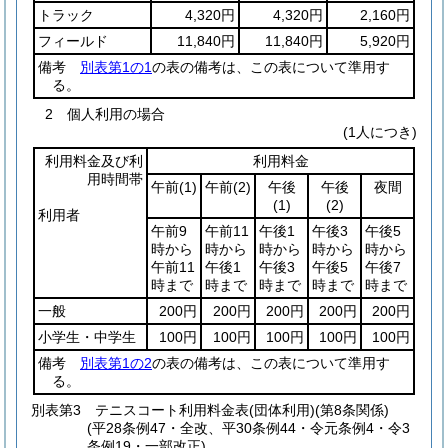
トラック
4,320円
4,320円
2,160円
フィールド
11,840円
11,840円
5,920円
備考
別表第1の1
の表の備考は、この表について準用す
る。
2 個人利用の場合
(1人につき)
利用料金及び利
利用料金
用時間帯
午前
(1)
午前
(2)
午後
午後
夜間
(1)
(2)
利用者
午前9
午前11
午後1
午後3
午後5
時から
時から
時から
時から
時から
午前11
午後1
午後3
午後5
午後7
時まで
時まで
時まで
時まで
時まで
一般
200円
200円
200円
200円
200円
小学生・中学生
100円
100円
100円
100円
100円
備考
別表第1の2
の表の備考は、この表について準用す
る。
別表第3
テニスコート利用料金表(団体利用)(第8条関係)
(平28条例47・全改、平30条例44・令元条例4・令3
条例19・一部改正)