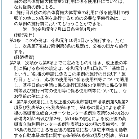
前の総合体育館大体育室の利用に係る使用料については、
なお従前の例による。
3
施行日以後の総合体育館大体育室の利用に係る使用料の徴
収その他この条例を施行するための必要な準備行為は、こ
の条例の施行前においても行うことができる。
附
則
(令和元年7月12日
条例第4号)
抄
(施行期日)
第1条
この条例は、令和元年10月1日から施行する。
ただ
し、次条第7項及び附則第3条の規定は、公布の日から施行
する。
(経過措置)
第2条
次項から第6項までに定めるものを除き、改正後の本
則に掲げる条例の規定は、令和元年8月1日
(以下「基準日」
という。)
以後の申請に係るこの条例の施行の日
(以下「施
行日」という。)
以後の使用等に係る使用料等について適用
し、基準日前の申請に係る施行日以後の使用等に係る使用
料等及び施行日前の使用等に係る使用料等については、な
お従前の例による。
4
第7条の規定による改正後の高槻市営駐車場条例第5条第2
項及び別表第2から別表第5まで、第8条の規定による改正
後の高槻市立総合スポーツセンター条例別表第5の4の
(2)
の
表備考3第1号及び第2号、第14条の規定による改正後の高
槻市立熱利用センター条例別表第1の1の項の表備考4、第
16条の規定による改正後の道路法に基づき駐車料金を徴収
する自動車駐車場に関する条例第6条第2項及び別表、第18