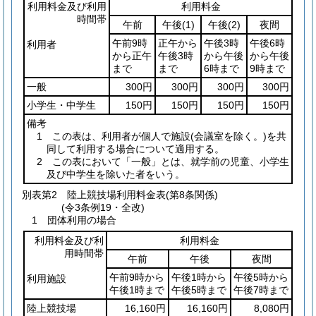
利用料金及び利用
利用料金
時間帯
午前
午後
(1)
午後
(2)
夜間
午前9時
正午から
午後3時
午後6時
利用者
から正午
午後3時
から午後
から午後
まで
まで
6時まで
9時まで
一般
300円
300円
300円
300円
小学生・中学生
150円
150円
150円
150円
備考
1 この表は、利用者が個人で施設
(会議室を除く。)
を共
同して利用する場合について適用する。
2 この表において「一般」とは、就学前の児童、小学生
及び中学生を除いた者をいう。
別表第2
陸上競技場利用料金表(第8条関係)
(令3条例19・全改)
1 団体利用の場合
利用料金及び利
利用料金
用時間帯
午前
午後
夜間
午前9時から
午後1時から
午後5時から
利用施設
午後1時まで
午後5時まで
午後7時まで
陸上競技場
16,160円
16,160円
8,080円