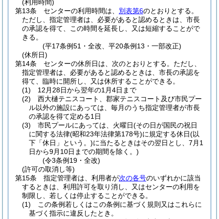
(利用時間)
第13条
センターの利用時間は、
別表第6
のとおりとする。
ただし、指定管理者は、必要があると認めるときは、市長
の承認を得て、この時間を延長し、又は短縮することがで
きる。
(平17条例51・全改、平20条例13・一部改正)
(休所日)
第14条
センターの休所日は、次のとおりとする。
ただし、
指定管理者は、必要があると認めるときは、市長の承認を
得て、臨時に開所し、又は休所することができる。
(1)
12月28日から翌年の1月4日まで
(2)
西大樋テニスコート、郡家テニスコート及び市民プー
ル以外の施設にあっては、毎月のうち指定管理者が市長
の承認を得て定める1日
(3)
市民プールにあっては、火曜日
(その日が国民の祝日
に関する法律
(昭和23年法律第178号)
に規定する休日
(以
下「休日」という。)
に当たるときはその翌日とし、7月1
日から9月10日までの期間を除く。)
(令3条例19・全改)
(許可の取消し等)
第15条
指定管理者は、利用者が
次の各号
のいずれかに該当
するときは、利用許可を取り消し、又はセンターの利用を
制限し、若しくは停止することができる。
(1)
この条例若しくはこの条例に基づく規則又はこれらに
基づく指示に違反したとき。