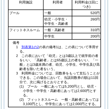
利用施設
利用者
利用料金
(1回に
つき)
プール
一般
520円
幼児・小学生・
260円
中学生・高齢者
フィットネスルーム
一般・高齢者
310円
中学生
200円
備考
1
別表第1の2
の表の備考1は、この表について準用す
る。
2 この表において「幼児」とは3歳以上で就学前の者
をいい、「高齢者」とは65歳以上の者をいい、「一
般」とは3歳未満の者、幼児、小学生、中学生及び高
齢者を除いた者をいう。
3 利用料金については、回数券をもって支払うことが
できる。この場合において、当該回数券の額は11回
分で、次に掲げるとおりとする。
(1)
プール 一般にあっては5,200円とし、幼児・
小学生・中学生・高齢者にあっては2,600円とす
る。
(2)
フィットネスルーム 一般・高齢者にあっては
3,100円とし、中学生にあっては2,000円とする。