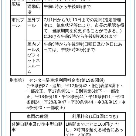
広場
運動広
午前8時から午後9時まで
場
市民プ
屋外プ
7月1日から9月10日までの期間
(指定管理
ール
ール
者は、気象状況等により、市長の承認を得
て、当該期間を変更することができる。)
における午前9時から午後6時30分まで
屋内プ
午前9時から午後9時
(日曜日及び休日にあ
ール及
っては、午後6時30分)
まで
びフィ
ットネ
スルー
ム
別表第7
センター駐車場利用料金表(第19条関係)
(平5条例37・追加、平12条例42・旧別表第5繰下・
一部改正、平17条例51・旧別表第6繰下・一部改
正、平18条例19・平18条例41・平19条例11・平23
条例24・平28条例47・平30条例44・令3条例19・令
5条例20・一部改正)
車両の種類
利用料金
(1日1回につき)
普通自動車及び準中型自動
1時間までごとに100円
(ただ
車
し、3時間を超える場合にあっ
ては、400円)