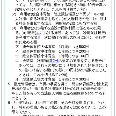
く。)
利用額
(市民プールの団体利用に係る利用者にあ
っては、利用額の5割に相当する額
(その額に10円未満の
端数が生じたときは、これを切り捨てた額)
)
(2)
利用者
(総合体育館、陸上競技場及び市民プールの個
人利用に係る利用者を除く。)
が入場料その他これに類す
る料金を徴収する場合 利用額の2倍に相当する額
(3)
利用者
(次に掲げる施設の団体利用に係るものに限
る。)
が暖房
(
エ
に掲げる施設にあっては、冷房又は暖房)
を利用する場合 次に掲げる施設の区分に応じ、それぞ
れに定める額
ア
総合体育館大体育室 1時間につき500円
イ
総合体育館中体育室 1時間につき200円
ウ
総合体育館小体育室 1時間につき100円
エ
会議室 利用額
(
前2号
の規定の適用を受ける場合に
あっては、これらの規定により加算された額を含む。)
の5割に相当する額
(その額に10円未満の端数が生じた
ときは、これを切り捨てた額)
オ
堤運動広場の体育館 1時間につき300円
5
指定管理者は、市長の承認を得て、総合体育館及び陸上競
技場の個人利用に係る利用額の11分の1以上の割合の割引
をした額をもって当該個人利用に係る回数券を発行するも
のとする。
6
利用料金は、利用許可の際、その全額を徴収する。
ただ
し、特別の理由があると指定管理者が認めるときは、この
限りでない。