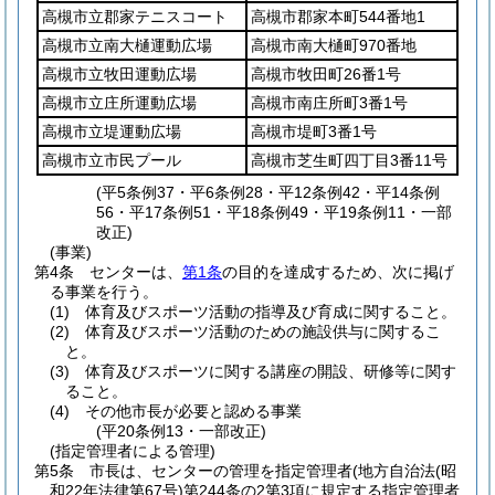
高槻市立郡家テニスコート
高槻市郡家本町544番地1
高槻市立南大樋運動広場
高槻市南大樋町970番地
高槻市立牧田運動広場
高槻市牧田町26番1号
高槻市立庄所運動広場
高槻市南庄所町3番1号
高槻市立堤運動広場
高槻市堤町3番1号
高槻市立市民プール
高槻市芝生町四丁目3番11号
(平5条例37・平6条例28・平12条例42・平14条例
56・平17条例51・平18条例49・平19条例11・一部
改正)
(事業)
第4条
センターは、
第1条
の目的を達成するため、次に掲げ
る事業を行う。
(1)
体育及びスポーツ活動の指導及び育成に関すること。
(2)
体育及びスポーツ活動のための施設供与に関するこ
と。
(3)
体育及びスポーツに関する講座の開設、研修等に関す
ること。
(4)
その他市長が必要と認める事業
(平20条例13・一部改正)
(指定管理者による管理)
第5条
市長は、センターの管理を指定管理者
(地方自治法
(昭
和22年法律第67号)
第244条の2第3項に規定する指定管理者