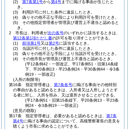
(2)
第7条第1号
から
第4号
までに掲げる事由が生じたと
き。
(3)
利用許可に付した条件に違反したとき。
(4)
偽りその他不正な手段により利用許可を受けたとき。
(5)
その他指定管理者が管理及び運営上不適当と認めると
き。
2
市長は、利用者が
次の各号
のいずれかに該当するときは、
第12条第1項ただし書
の許可を取り消すことができる。
(1)
前項第1号
又は
第2号
に該当するとき。
(2)
当該許可に付した条件に違反したとき。
(3)
偽りその他不正な手段により当該許可を受けたとき。
(4)
その他市長が管理及び運営上不適当と認めるとき。
(平12条例42・一部改正、平17条例51・旧第14条繰
下、平20条例13・平23条例24・平30条例44・令3条
例19・一部改正)
(入所の制限等)
第16条
指定管理者は、
第7条各号
に掲げる事由その他特別
の事由があると認めるときは、入所者又は入所しようとす
る者に対し、入所を拒み、又は退所させることができる。
(平17条例51・旧第15条繰下、平20条例13・平23条
例24・令3条例19・一部改正)
(意見の聴取)
第17条
指定管理者は、必要があると認めるときは、
第7条
第4号
に掲げる事由の認定について、高槻警察署長の意見を
聴くよう市長に求めることができる。