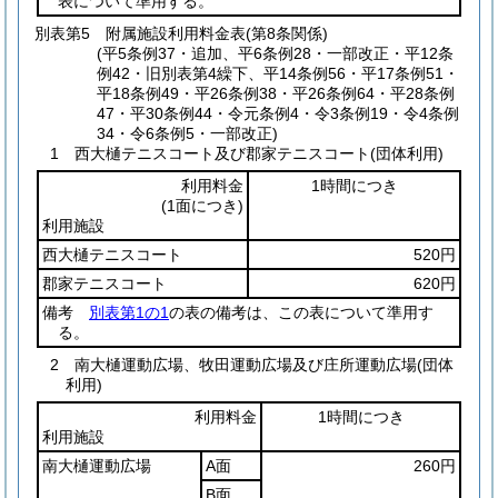
表について準用する。
別表第5
附属施設利用料金表(第8条関係)
(平5条例37・追加、平6条例28・一部改正・平12条
例42・旧別表第4繰下、平14条例56・平17条例51・
平18条例49・平26条例38・平26条例64・平28条例
47・平30条例44・令元条例4・令3条例19・令4条例
34・令6条例5・一部改正)
1 西大樋テニスコート及び郡家テニスコート(団体利用)
利用料金
1時間につき
(1面につき)
利用施設
西大樋テニスコート
520円
郡家テニスコート
620円
備考
別表第1の1
の表の備考は、この表について準用す
る。
2 南大樋運動広場、牧田運動広場及び庄所運動広場(団体
利用)
利用料金
1時間につき
利用施設
南大樋運動広場
A面
260円
B面