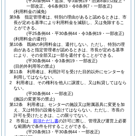
(平30条例44・追加、令3条例19・旧第8条の2繰上・
一部改正、令6条例33・令8条例7・一部改正)
(利用料金の減免)
第9条
指定管理者は、特別の理由があると認めるときは、市
長が定める基準により利用料金を減額し、又は免除するこ
とができる。
(平25条例44・平30条例44・令3条例19・一部改正)
(利用料金の還付)
第10条
既納の利用料金は、還付しない。
ただし、特別の理
由があると指定管理者が認めるときは、市長が定める基準
により、その全部又は一部を還付することができる。
(平30条例44・令3条例19・一部改正)
(目的外利用等の禁止)
第11条
利用者は、利用許可を受けた目的以外にセンターを
利用してはならない。
2
利用者は、その権利を他人に譲渡し、又は転貸してはなら
ない。
(平30条例44・一部改正)
(施設の変更等の禁止)
第12条
利用者は、センターの施設又は附属器具に変更を加
え、又は特別の設備を設けてはならない。
ただし、市長の
許可を受けたときは、この限りでない。
2
市長は、
前項ただし書
の許可に際し、管理及び運営上必要
な範囲内で条件を付することができる。
(平20条例13・平30条例44・一部改正)