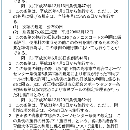
できる。
附
則
(平成28年12月16日
条例第47号)
1
この条例は、平成29年4月1日から施行する。
ただし、次
の各号に掲げる規定は、当該各号に定める日から施行す
る。
(1)
次項の規定 公布の日
(2)
別表第7の改正規定 平成29年3月12日
2
この条例の施行の日以後におけるテニスコートの利用に係
る許可、使用料の徴収その他この条例を施行するための必
要な準備行為は、この条例の施行前においても行うことが
できる。
附
則
(平成30年6月26日
条例第44号)
1
この条例は、平成31年4月1日から施行する。
2
この条例の施行の際、現に改正前の高槻市立総合スポーツ
センター条例第6条第1項の規定により市長が行った市民プ
ールの利用の許可
(この条例の施行の日以後の利用に係るも
のに限る。)
は、改正後の高槻市立総合スポーツセンター条
例第6条第1項の規定により市民プールの指定管理者が行っ
た利用許可とみなす。
附
則
(平成30年12月20日
条例第62号)
1
この条例は、平成31年4月1日から施行する。
ただし、附
則第3項の規定は、公布の日から施行する。
2
改正後の高槻市立総合スポーツセンター条例の規定は、こ
の条例の施行の日
(以下「施行日」という。)
以後の総合体
育館大体育室の利用に係る使用料について適用し、施行日