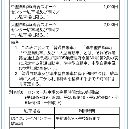
中型自動車
(総合スポーツ
1,000円
センター駐車場及び市民プ
ール駐車場に限る。)
大型自動車
(総合スポーツ
2,000円
センター駐車場及び市民プ
ール駐車場に限る。)
備考
1 この表において「普通自動車」、「準中型自動車」、
「中型自動車」及び「大型自動車」とは、それぞれ道
路交通法施行規則
(昭和35年総理府令第60号)
第2条の表
に規定する普通自動車、準中型自動車、中型自動車及
び大型自動車をいう。
2 普通自動車及び準中型自動車に係る利用料金は、駐車
場に入場してから利用料金を精算するまでの時間によ
り算定する。
別表第8
センター駐車場の利用時間(第20条関係)
(平18条例19・追加、平18条例49・平23条例24・令
6条例33・一部改正)
駐車場名
利用時間
総合スポーツセンター
午前8時から午後9時まで
駐車場