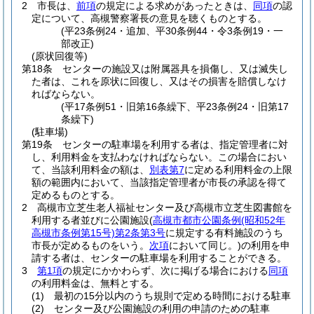
2
市長は、
前項
の規定による求めがあったときは、
同項
の認
定について、高槻警察署長の意見を聴くものとする。
(平23条例24・追加、平30条例44・令3条例19・一
部改正)
(原状回復等)
第18条
センターの施設又は附属器具を損傷し、又は滅失し
た者は、これを原状に回復し、又はその損害を賠償しなけ
ればならない。
(平17条例51・旧第16条繰下、平23条例24・旧第17
条繰下)
(駐車場)
第19条
センターの駐車場を利用する者は、指定管理者に対
し、利用料金を支払わなければならない。
この場合におい
て、当該利用料金の額は、
別表第7
に定める利用料金の上限
額の範囲内において、当該指定管理者が市長の承認を得て
定めるものとする。
2
高槻市立芝生老人福祉センター及び高槻市立芝生図書館を
利用する者並びに公園施設
(
高槻市都市公園条例
(昭和52年
高槻市条例第15号)
第2条第3号
に規定する有料施設のうち
市長が定めるものをいう。
次項
において同じ。)
の利用を申
請する者は、センターの駐車場を利用することができる。
3
第1項
の規定にかかわらず、次に掲げる場合における
同項
の利用料金は、無料とする。
(1)
最初の15分以内のうち規則で定める時間における駐車
(2)
センター及び公園施設の利用の申請のための駐車