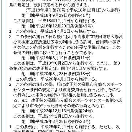
条の規定は、規則で定める日から施行する。
(平成18年規則第70号で平成18年12月1日から施行)
附
則
(平成18年9月29日
条例第41号)
この条例は、平成18年12月1日から施行する。
附
則
(平成18年12月20日
条例第49号)
1
この条例は、平成19年4月1日から施行する。
2
この条例の施行の日以後における高槻市立牧田運動広場及
び高槻市立庄所運動広場の利用に係る許可、使用料の徴収
その他この条例を施行するための必要な準備行為は、この
条例の施行前においても行うことができる。
附
則
(平成19年3月19日
条例第11号)
この条例は、平成19年6月2日から施行する。
ただし、第3
条第2項の表の改正規定は、同年4月1日から施行する。
附
則
(平成20年3月28日
条例第13号)
1
この条例は、平成20年4月1日から施行する。
2
この条例の施行の際、現に改正前の高槻市立総合スポーツ
センター条例の規定により教育委員会が行った許可その他
の行為
(この条例の施行の日以後の使用に係るものに限
る。)
は、改正後の高槻市立総合スポーツセンター条例の規
定により市長が行った許可その他の行為とみなす。
附
則
(平成23年12月16日
条例第24号)
この条例は、平成24年2月1日から施行する。
附
則
(平成25年3月28日
条例第23号)
1
この条例は、平成25年7月1日から施行する。
ただし、次