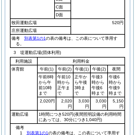
C面
D面
牧田運動広場
520円
庄所運動広場
備考
別表第1の1
の表の備考は、この表について準用す
る。
3 堤運動広場(団体利用)
利用施設
利用料金
体育館
午前
(1)
午前
(2)
午後
(1)
午後
(2)
夜間
午前8時
午前10
正午か
午後3
午後6
から午
時から
ら午後
時から
時から
前10時
正午ま
3時ま
午後6
午後9
まで
で
で
時まで
時まで
2,020円
2,020
3,030
3,030
5,150
円
円
円
円
運動広場
1時間につき520円
(夜間照明設備の利用時間
にあっては、30分につき1,040円)
備考
1
別表第1の1
の表の備考は、この表について準用す