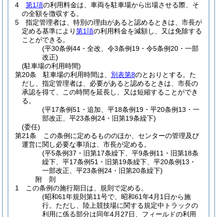
4
第1項
の利用料金は、車両を駐車場から出場させる際、そ
の全額を徴収する。
5
指定管理者は、特別の理由があると認めるときは、市長が
定める基準により
第1項
の利用料金を減額し、又は免除する
ことができる。
(平30条例44・全改、令3条例19・令5条例20・一部
改正)
(駐車場の利用時間)
第20条
駐車場の利用時間は、
別表第8
のとおりとする。
た
だし、指定管理者は、必要があると認めるときは、市長の
承認を得て、この時間を延長し、又は短縮することができ
る。
(平17条例51・追加、平18条例19・平20条例13・一
部改正、平23条例24・旧第19条繰下)
(委任)
第21条
この条例に定めるもののほか、センターの管理及び
運営に関し必要な事項は、市長が定める。
(平5条例37・旧第17条繰下、平9条例11・旧第18条
繰下、平17条例51・旧第19条繰下、平20条例13・
一部改正、平23条例24・旧第20条繰下)
附
則
1
この条例の施行期日は、規則で定める。
(昭和61年規則第11号で、昭和61年4月1日から施
行。ただし、陸上競技場に関する規定中トラックの
利用に係る部分は同年4月27日、フィールドの利用