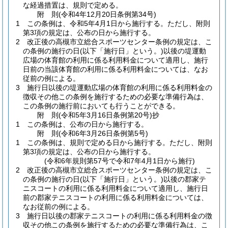
な経過措置は、規則で定める。
附
則
(令和4年12月20日
条例第34号)
1
この条例は、令和5年4月1日から施行する。
ただし、附則
第3項の規定は、公布の日から施行する。
2
改正後の高槻市立総合スポーツセンター条例の規定は、こ
の条例の施行の日
(以下「施行日」という。)
以後の堤運動
広場の体育館の利用に係る利用料金について適用し、施行
日前の当該体育館の利用に係る利用料金については、なお
従前の例による。
3
施行日以後の堤運動広場の体育館の利用に係る利用料金の
徴収その他この条例を施行するための必要な準備行為は、
この条例の施行前においても行うことができる。
附
則
(令和5年3月16日
条例第20号)
抄
1
この条例は、公布の日から施行する。
附
則
(令和6年3月26日
条例第5号)
1
この条例は、規則で定める日から施行する。
ただし、附則
第3項の規定は、公布の日から施行する。
(令和6年規則第57号で令和7年4月1日から施行)
2
改正後の高槻市立総合スポーツセンター条例の規定は、こ
の条例の施行の日
(以下「施行日」という。)
以後の郡家テ
ニスコートの利用に係る利用料金について適用し、施行日
前の郡家テニスコートの利用に係る利用料金については、
なお従前の例による。
3
施行日以後の郡家テニスコートの利用に係る利用料金の徴
収その他この条例を施行するための必要な準備行為は、こ