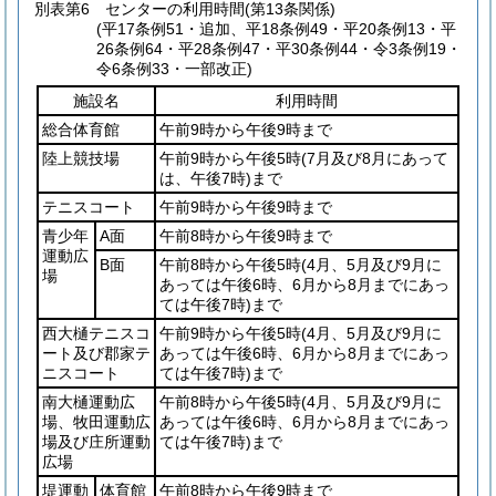
別表第6
センターの利用時間(第13条関係)
(平17条例51・追加、平18条例49・平20条例13・平
26条例64・平28条例47・平30条例44・令3条例19・
令6条例33・一部改正)
施設名
利用時間
総合体育館
午前9時から午後9時まで
陸上競技場
午前9時から午後5時
(7月及び8月にあって
は、午後7時)
まで
テニスコート
午前9時から午後9時まで
青少年
A面
午前8時から午後9時まで
運動広
B面
午前8時から午後5時
(4月、5月及び9月に
場
あっては午後6時、6月から8月までにあっ
ては午後7時)
まで
西大樋テニスコ
午前9時から午後5時
(4月、5月及び9月に
ート及び郡家テ
あっては午後6時、6月から8月までにあっ
ニスコート
ては午後7時)
まで
南大樋運動広
午前8時から午後5時
(4月、5月及び9月に
場、牧田運動広
あっては午後6時、6月から8月までにあっ
場及び庄所運動
ては午後7時)
まで
広場
堤運動
体育館
午前8時から午後9時まで