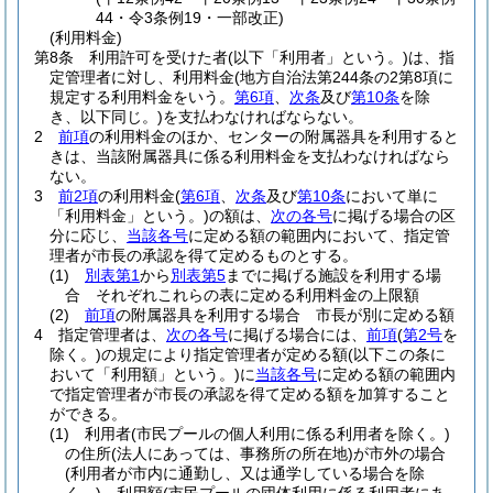
44・令3条例19・一部改正)
(利用料金)
第8条
利用許可を受けた者
(以下「利用者」という。)
は、指
定管理者に対し、利用料金
(地方自治法第244条の2第8項に
規定する利用料金をいう。
第6項
、
次条
及び
第10条
を除
き、以下同じ。)
を支払わなければならない。
2
前項
の利用料金のほか、センターの附属器具を利用すると
きは、当該附属器具に係る利用料金を支払わなければなら
ない。
3
前2項
の利用料金
(
第6項
、
次条
及び
第10条
において単に
「利用料金」という。)
の額は、
次の各号
に掲げる場合の区
分に応じ、
当該各号
に定める額の範囲内において、指定管
理者が市長の承認を得て定めるものとする。
(1)
別表第1
から
別表第5
までに掲げる施設を利用する場
合 それぞれこれらの表に定める利用料金の上限額
(2)
前項
の附属器具を利用する場合 市長が別に定める額
4
指定管理者は、
次の各号
に掲げる場合には、
前項
(
第2号
を
除く。)
の規定により指定管理者が定める額
(以下この条に
おいて「利用額」という。)
に
当該各号
に定める額の範囲内
で指定管理者が市長の承認を得て定める額を加算すること
ができる。
(1)
利用者
(市民プールの個人利用に係る利用者を除く。)
の住所
(法人にあっては、事務所の所在地)
が市外の場合
(利用者が市内に通勤し、又は通学している場合を除