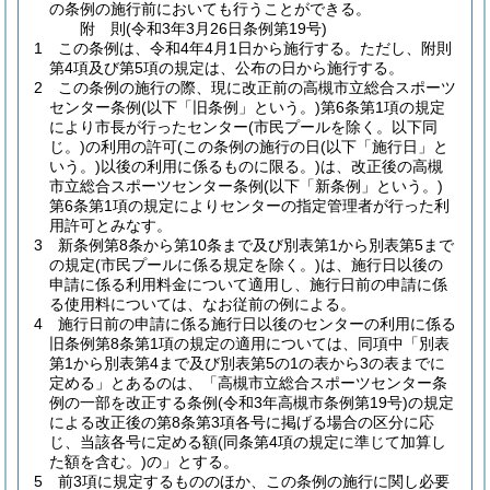
の条例の施行前においても行うことができる。
附
則
(令和3年3月26日
条例第19号)
1
この条例は、令和4年4月1日から施行する。
ただし、附則
第4項及び第5項の規定は、公布の日から施行する。
2
この条例の施行の際、現に改正前の高槻市立総合スポーツ
センター条例
(以下「旧条例」という。)
第6条第1項の規定
により市長が行ったセンター
(市民プールを除く。以下同
じ。)
の利用の許可
(この条例の施行の日
(以下「施行日」と
いう。)
以後の利用に係るものに限る。)
は、改正後の高槻
市立総合スポーツセンター条例
(以下「新条例」という。)
第6条第1項の規定によりセンターの指定管理者が行った利
用許可とみなす。
3
新条例第8条から第10条まで及び別表第1から別表第5まで
の規定
(市民プールに係る規定を除く。)
は、施行日以後の
申請に係る利用料金について適用し、施行日前の申請に係
る使用料については、なお従前の例による。
4
施行日前の申請に係る施行日以後のセンターの利用に係る
旧条例第8条第1項の規定の適用については、同項中「別表
第1から別表第4まで及び別表第5の1の表から3の表までに
定める」とあるのは、「高槻市立総合スポーツセンター条
例の一部を改正する条例
(令和3年高槻市条例第19号)
の規定
による改正後の第8条第3項各号に掲げる場合の区分に応
じ、当該各号に定める額
(同条第4項の規定に準じて加算し
た額を含む。)
の」とする。
5
前3項に規定するもののほか、この条例の施行に関し必要