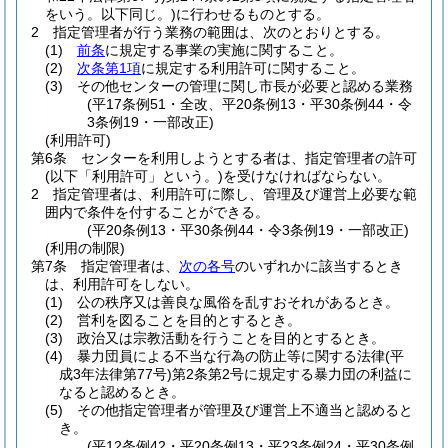
をいう。以下同じ。)
に行わせるものとする。
2
指定管理者が行う業務の範囲は、次のとおりとする。
(1)
前条
に規定する事業の実施に関すること。
(2)
次条第1項
に規定する利用許可に関すること。
(3)
その他センターの管理に関し市長が必要と認める業務
(平17条例51・全改、平20条例13・平30条例44・令
3条例19・一部改正)
(利用許可)
第6条
センターを利用しようとする者は、指定管理者の許可
(以下「利用許可」という。)
を受けなければならない。
2
指定管理者は、利用許可に際し、管理及び運営上必要な範
囲内で条件を付することができる。
(平20条例13・平30条例44・令3条例19・一部改正)
(利用の制限)
第7条
指定管理者は、
次の各号
のいずれかに該当するとき
は、利用許可をしない。
(1)
公の秩序又は善良な風俗を乱すおそれがあるとき。
(2)
営利を図ることを目的とするとき。
(3)
政治又は宗教活動を行うことを目的とするとき。
(4)
暴力団員による不当な行為の防止等に関する法律
(平
成3年法律第77号)
第2条第2号に規定する暴力団の利益に
なると認めるとき。
(5)
その他指定管理者が管理及び運営上不適当と認めると
き。
(平12条例42・平20条例13・平23条例24・平30条例