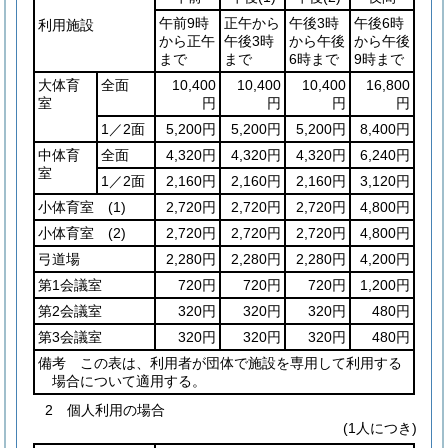
午前9時
正午から
午後3時
午後6時
利用施設
から正午
午後3時
から午後
から午後
まで
まで
6時まで
9時まで
大体育
全面
10,400
10,400
10,400
16,800
室
円
円
円
円
1／2面
5,200円
5,200円
5,200円
8,400円
中体育
全面
4,320円
4,320円
4,320円
6,240円
室
1／2面
2,160円
2,160円
2,160円
3,120円
小体育室
(1)
2,720円
2,720円
2,720円
4,800円
小体育室
(2)
2,720円
2,720円
2,720円
4,800円
弓道場
2,280円
2,280円
2,280円
4,200円
第1会議室
720円
720円
720円
1,200円
第2会議室
320円
320円
320円
480円
第3会議室
320円
320円
320円
480円
備考 この表は、利用者が団体で施設を専用して利用する
場合について適用する。
2 個人利用の場合
(1人につき)