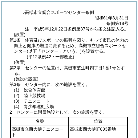
○高槻市立総合スポーツセンター条例
昭和61年3月31日
条例第18号
注 平成5年12月22日条例第37号から条文注記入る。
(設置)
第1条
体育及びスポーツの振興を図り、もって市民の体力の
向上と健康の増進に資するため、高槻市立総合スポーツセ
ンター
(以下「センター」という。)
を設置する。
(平12条例42・一部改正)
(位置)
第2条
センターの位置は、高槻市芝生町四丁目1番1号とす
る。
(施設の設置)
第3条
センター内に、次の施設を置く。
(1)
総合体育館
(2)
陸上競技場
(3)
テニスコート
(4)
青少年運動広場
2
センターに附属施設として、次の施設を置く。
名称
位置
高槻市立西大樋テニスコー
高槻市西大樋町893番地
ト