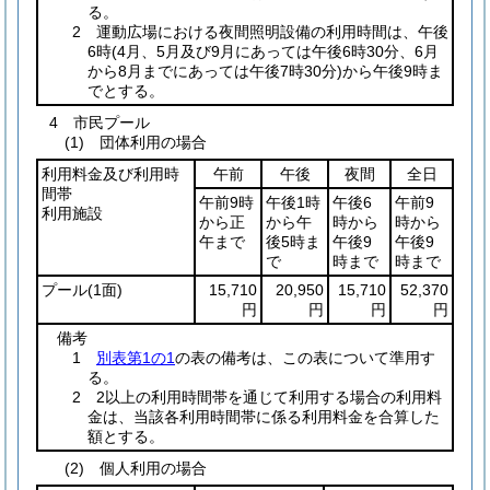
る。
2 運動広場における夜間照明設備の利用時間は、午後
6時
(4月、5月及び9月にあっては午後6時30分、6月
から8月までにあっては午後7時30分)
から午後9時ま
でとする。
4 市民プール
(1) 団体利用の場合
利用料金及び利用時
午前
午後
夜間
全日
間帯
午前9時
午後1時
午後6
午前9
利用施設
から正
から午
時から
時から
午まで
後5時ま
午後9
午後9
で
時まで
時まで
プール
(1面)
15,710
20,950
15,710
52,370
円
円
円
円
備考
1
別表第1の1
の表の備考は、この表について準用す
る。
2 2以上の利用時間帯を通じて利用する場合の利用料
金は、当該各利用時間帯に係る利用料金を合算した
額とする。
(2) 個人利用の場合