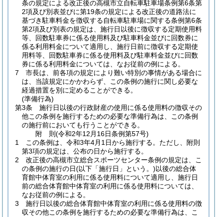
条の規定による改正後の高槻市立自転車駐車場条例第6条第
2項及び別表並びに第19条の規定による改正後の道路法に
基づき駐車料金を徴収する自転車駐車場に関する条例第6条
第2項及び別表の規定は、施行日以後に徴収する定期使用料
等、回数駐車券に係る使用料及び駐車料金並びに回数券に
係る利用料金について適用し、施行日前に徴収する定期使
用料等、回数駐車券に係る使用料及び駐車料金並びに回数
券に係る利用料金については、なお従前の例による。
7
市長は、前各項の規定により難い特別の事情がある場合に
は、当該規定にかかわらず、この条例の施行に関し必要な
経過措置を別に定めることができる。
(準備行為)
第3条
施行日以後の行政財産の使用に係る使用料の徴収その
他この条例を施行するための必要な準備行為は、この条例
の施行前においても行うことができる。
附
則
(令和2年12月16日
条例第57号)
1
この条例は、令和3年4月1日から施行する。
ただし、附則
第3項の規定は、公布の日から施行する。
2
改正後の高槻市立総合スポーツセンター条例の規定は、こ
の条例の施行の日
(以下「施行日」という。)
以後の総合体
育館中体育室の利用に係る使用料について適用し、施行日
前の総合体育館中体育室の利用に係る使用料については、
なお従前の例による。
3
施行日以後の総合体育館中体育室の利用に係る使用料の徴
収その他この条例を施行するための必要な準備行為は、こ