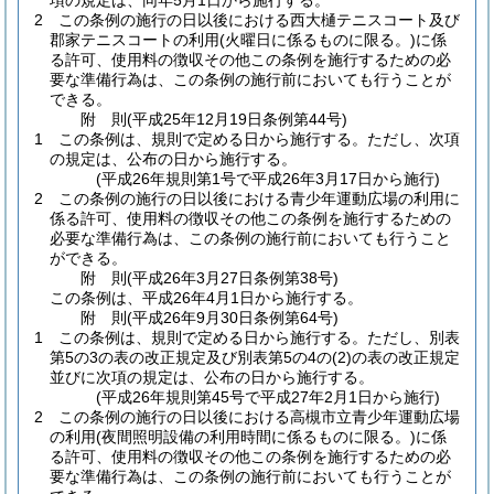
項の規定は、同年5月1日から施行する。
2
この条例の施行の日以後における西大樋テニスコート及び
郡家テニスコートの利用
(火曜日に係るものに限る。)
に係
る許可、使用料の徴収その他この条例を施行するための必
要な準備行為は、この条例の施行前においても行うことが
できる。
附
則
(平成25年12月19日
条例第44号)
1
この条例は、規則で定める日から施行する。
ただし、次項
の規定は、公布の日から施行する。
(平成26年規則第1号で平成26年3月17日から施行)
2
この条例の施行の日以後における青少年運動広場の利用に
係る許可、使用料の徴収その他この条例を施行するための
必要な準備行為は、この条例の施行前においても行うこと
ができる。
附
則
(平成26年3月27日
条例第38号)
この条例は、平成26年4月1日から施行する。
附
則
(平成26年9月30日
条例第64号)
1
この条例は、規則で定める日から施行する。
ただし、別表
第5の3の表の改正規定及び別表第5の4の
(2)
の表の改正規定
並びに次項の規定は、公布の日から施行する。
(平成26年規則第45号で平成27年2月1日から施行)
2
この条例の施行の日以後における高槻市立青少年運動広場
の利用
(夜間照明設備の利用時間に係るものに限る。)
に係
る許可、使用料の徴収その他この条例を施行するための必
要な準備行為は、この条例の施行前においても行うことが