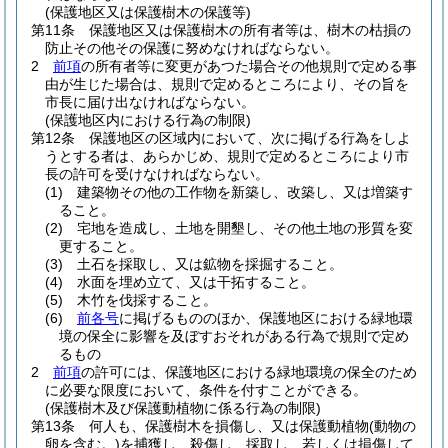
(保護地区又は保護樹木の保護等)
第11条
保護地区又は保護樹木の所有者等は、樹木の枯損の
防止その他その保護に努めなければならない。
2
前項
の所有者等に変更があつた場合その他規則で定める事
由が生じた場合は、規則で定めるところにより、その旨を
市長に届け出なければならない。
(保護地区内における行為の制限)
第12条
保護地区の区域内において、次に掲げる行為をしよ
うとする者は、あらかじめ、規則で定めるところにより市
長の許可を受けなければならない。
(1)
建築物その他の工作物を新築し、改築し、又は増築す
ること。
(2)
宅地を造成し、土地を開墾し、その他土地の形質を変
更すること。
(3)
土石を採取し、又は鉱物を採掘すること。
(4)
水面を埋め立て、又は干拓すること。
(5)
木竹を伐採すること。
(6)
前各号
に掲げるもののほか、保護地区における緑地環
境の保全に影響を及ぼすおそれがある行為で規則で定め
るもの
2
前項
の許可には、保護地区における緑地環境の保全のため
に必要な限度において、条件を付すことができる。
(保護樹木及び保護動植物に係る行為の制限)
第13条
何人も、保護樹木を損傷し、又は保護動植物
(動物の
卵を含む。)
を捕獲し、殺傷し、採取し、若しくは損傷して