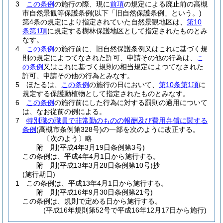
3
この条例
の施行の際、現に
前項
の規定による廃止前の高槻
市自然景観等保護条例
(以下「旧自然保護条例」という。)
第4条の規定により指定されていた自然景観地区は、
第10
条第1項
に規定する樹林保護地区として指定されたものとみ
なす。
4
この条例
の施行前に、旧自然保護条例又はこれに基づく規
則の規定によつてなされた許可、申請その他の行為は、
こ
の条例
又はこれに基づく規則の相当規定によつてなされた
許可、申請その他の行為とみなす。
5
ほたるは、
この条例
の施行の日において、
第10条第1項
に
規定する保護動植物として指定されたものとみなす。
6
この条例
の施行前にした行為に対する罰則の適用について
は、なお従前の例による。
7
特別職の職員で非常勤のものの報酬及び費用弁償に関する
条例
(高槻市条例第328号)
の一部を次のように改正する。
〔次のよう〕略
附
則
(平成4年3月19日
条例第3号)
この条例は、平成4年4月1日から施行する。
附
則
(平成13年3月28日
条例第10号)
抄
(施行期日)
1
この条例は、平成13年4月1日から施行する。
附
則
(平成16年9月30日
条例第21号)
この条例は、規則で定める日から施行する。
(平成16年規則第52号で平成16年12月17日から施行)