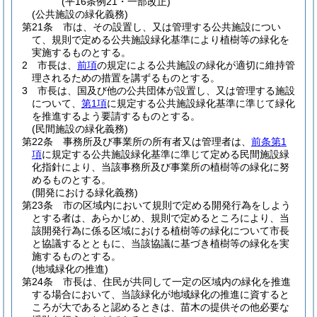
(平16条例21・一部改正)
(公共施設の緑化義務)
第21条
市は、その設置し、又は管理する公共施設につい
て、規則で定める公共施設緑化基準により植樹等の緑化を
実施するものとする。
2
市長は、
前項
の規定による公共施設の緑化が適切に維持管
理されるための措置を講ずるものとする。
3
市長は、国及び他の公共団体が設置し、又は管理する施設
について、
第1項
に規定する公共施設緑化基準に準じて緑化
を推進するよう要請するものとする。
(民間施設の緑化義務)
第22条
事務所及び事業所の所有者又は管理者は、
前条第1
項
に規定する公共施設緑化基準に準じて定める民間施設緑
化指針により、当該事務所及び事業所の植樹等の緑化に努
めるものとする。
(開発における緑化義務)
第23条
市の区域内において規則で定める開発行為をしよう
とする者は、あらかじめ、規則で定めるところにより、当
該開発行為に係る区域における植樹等の緑化について市長
と協議するとともに、当該協議に基づき植樹等の緑化を実
施するものとする。
(地域緑化の推進)
第24条
市長は、住民が共同して一定の区域内の緑化を推進
する場合において、当該緑化が地域緑化の推進に資すると
ころが大であると認めるときは、苗木の提供その他必要な