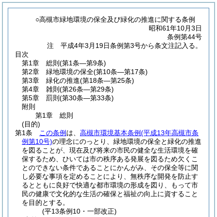
○高槻市緑地環境の保全及び緑化の推進に関する条例
昭和61年10月3日
条例第44号
注 平成4年3月19日条例第3号から条文注記入る。
目次
第1章
総則
(第1条―第9条)
第2章
緑地環境の保全
(第10条―第17条)
第3章
緑化の推進
(第18条―第25条)
第4章
雑則
(第26条―第29条)
第5章
罰則
(第30条―第33条)
附則
第1章
総則
(目的)
第1条
この条例
は、
高槻市環境基本条例
(平成13年高槻市条
例第10号)
の理念にのっとり、緑地環境の保全と緑化の推進
を図ることが、現在及び将来の市民の健全な生活環境を確
保するため、ひいては市の秩序ある発展を図るため欠くこ
とのできない条件であることにかんがみ、その保全等に関
し必要な事項を定めることにより、無秩序な開発を防止す
るとともに良好で快適な都市環境の形成を図り、もって市
民の健康で文化的な生活の確保と福祉の向上に資すること
を目的とする。
(平13条例10・一部改正)