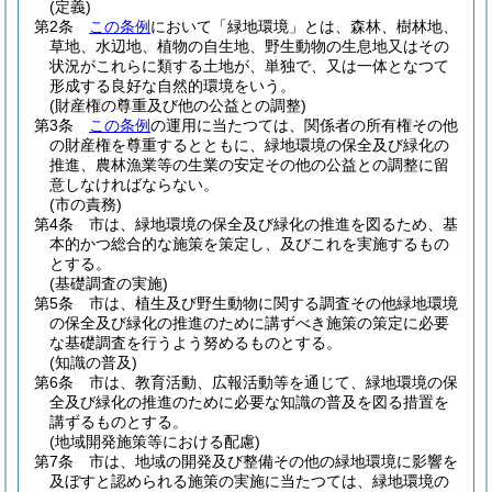
(定義)
第2条
この条例
において「緑地環境」とは、森林、樹林地、
草地、水辺地、植物の自生地、野生動物の生息地又はその
状況がこれらに類する土地が、単独で、又は一体となつて
形成する良好な自然的環境をいう。
(財産権の尊重及び他の公益との調整)
第3条
この条例
の運用に当たつては、関係者の所有権その他
の財産権を尊重するとともに、緑地環境の保全及び緑化の
推進、農林漁業等の生業の安定その他の公益との調整に留
意しなければならない。
(市の責務)
第4条
市は、緑地環境の保全及び緑化の推進を図るため、基
本的かつ総合的な施策を策定し、及びこれを実施するもの
とする。
(基礎調査の実施)
第5条
市は、植生及び野生動物に関する調査その他緑地環境
の保全及び緑化の推進のために講ずべき施策の策定に必要
な基礎調査を行うよう努めるものとする。
(知識の普及)
第6条
市は、教育活動、広報活動等を通じて、緑地環境の保
全及び緑化の推進のために必要な知識の普及を図る措置を
講ずるものとする。
(地域開発施策等における配慮)
第7条
市は、地域の開発及び整備その他の緑地環境に影響を
及ぼすと認められる施策の実施に当たつては、緑地環境の