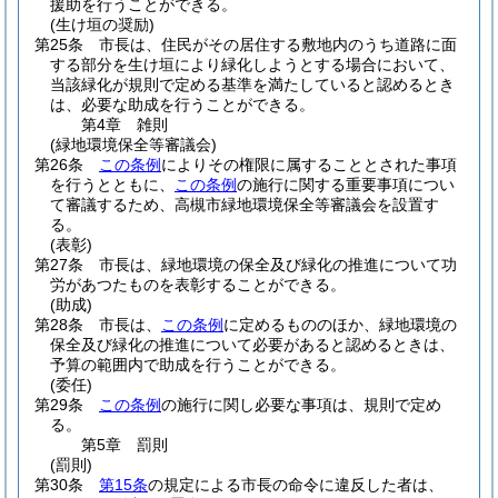
援助を行うことができる。
(生け垣の奨励)
第25条
市長は、住民がその居住する敷地内のうち道路に面
する部分を生け垣により緑化しようとする場合において、
当該緑化が規則で定める基準を満たしていると認めるとき
は、必要な助成を行うことができる。
第4章
雑則
(緑地環境保全等審議会)
第26条
この条例
によりその権限に属することとされた事項
を行うとともに、
この条例
の施行に関する重要事項につい
て審議するため、高槻市緑地環境保全等審議会を設置す
る。
(表彰)
第27条
市長は、緑地環境の保全及び緑化の推進について功
労があつたものを表彰することができる。
(助成)
第28条
市長は、
この条例
に定めるもののほか、緑地環境の
保全及び緑化の推進について必要があると認めるときは、
予算の範囲内で助成を行うことができる。
(委任)
第29条
この条例
の施行に関し必要な事項は、規則で定め
る。
第5章
罰則
(罰則)
第30条
第15条
の規定による市長の命令に違反した者は、