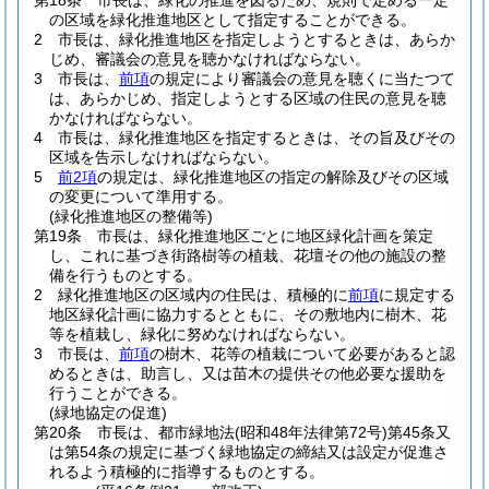
第18条
市長は、緑化の推進を図るため、規則で定める一定
の区域を緑化推進地区として指定することができる。
2
市長は、緑化推進地区を指定しようとするときは、あらか
じめ、審議会の意見を聴かなければならない。
3
市長は、
前項
の規定により審議会の意見を聴くに当たつて
は、あらかじめ、指定しようとする区域の住民の意見を聴
かなければならない。
4
市長は、緑化推進地区を指定するときは、その旨及びその
区域を告示しなければならない。
5
前2項
の規定は、緑化推進地区の指定の解除及びその区域
の変更について準用する。
(緑化推進地区の整備等)
第19条
市長は、緑化推進地区ごとに地区緑化計画を策定
し、これに基づき街路樹等の植栽、花壇その他の施設の整
備を行うものとする。
2
緑化推進地区の区域内の住民は、積極的に
前項
に規定する
地区緑化計画に協力するとともに、その敷地内に樹木、花
等を植栽し、緑化に努めなければならない。
3
市長は、
前項
の樹木、花等の植栽について必要があると認
めるときは、助言し、又は苗木の提供その他必要な援助を
行うことができる。
(緑地協定の促進)
第20条
市長は、都市緑地法
(昭和48年法律第72号)
第45条又
は第54条の規定に基づく緑地協定の締結又は設定が促進さ
れるよう積極的に指導するものとする。