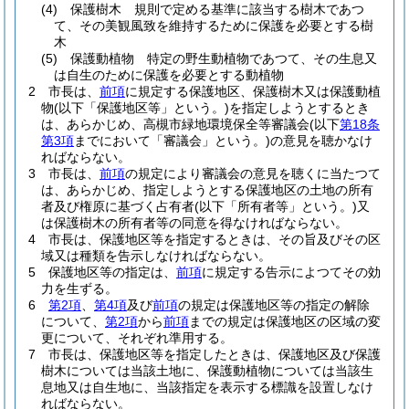
(4)
保護樹木 規則で定める基準に該当する樹木であつ
て、その美観風致を維持するために保護を必要とする樹
木
(5)
保護動植物 特定の野生動植物であつて、その生息又
は自生のために保護を必要とする動植物
2
市長は、
前項
に規定する保護地区、保護樹木又は保護動植
物
(以下「保護地区等」という。)
を指定しようとするとき
は、あらかじめ、高槻市緑地環境保全等審議会
(以下
第18条
第3項
までにおいて「審議会」という。)
の意見を聴かなけ
ればならない。
3
市長は、
前項
の規定により審議会の意見を聴くに当たつて
は、あらかじめ、指定しようとする保護地区の土地の所有
者及び権原に基づく占有者
(以下「所有者等」という。)
又
は保護樹木の所有者等の同意を得なければならない。
4
市長は、保護地区等を指定するときは、その旨及びその区
域又は種類を告示しなければならない。
5
保護地区等の指定は、
前項
に規定する告示によつてその効
力を生ずる。
6
第2項
、
第4項
及び
前項
の規定は保護地区等の指定の解除
について、
第2項
から
前項
までの規定は保護地区の区域の変
更について、それぞれ準用する。
7
市長は、保護地区等を指定したときは、保護地区及び保護
樹木については当該土地に、保護動植物については当該生
息地又は自生地に、当該指定を表示する標識を設置しなけ
ればならない。