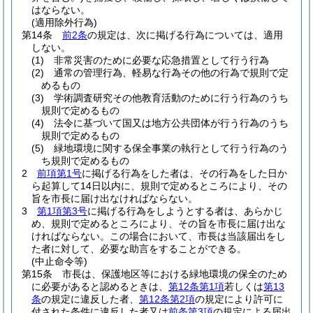
はならない。
(適用除外行為)
第14条
前2条
の規定は、次に掲げる行為については、適用
しない。
(1)
非常災害のために必要な応急措置として行う行為
(2)
通常の管理行為、軽易な行為その他の行為で規則で定
めるもの
(3)
学術調査研究その他教育活動のために行う行為のうち
規則で定めるもの
(4)
法令に基づいて国又は地方公共団体が行う行為のうち
規則で定めるもの
(5)
緑地環境に関する保全事業の執行として行う行為のう
ち規則で定めるもの
2
前項第1号
に掲げる行為をした者は、その行為をした日か
ら起算して14日以内に、規則で定めるところにより、その
旨を市長に届け出なければならない。
3
第1項第3号
に掲げる行為をしようとする者は、あらかじ
め、規則で定めるところにより、その旨を市長に届け出な
ければならない。
この場合において、市長は当該届出をし
た者に対して、必要な助言をすることができる。
(中止命令等)
第15条
市長は、保護地区等における緑地環境の保全のため
に必要があると認めるときは、
第12条第1項
若しくは
第13
条
の規定に違反した者、
第12条第2項
の規定により許可に
付された条件に違反した者又は
前条第3項
の規定による届出