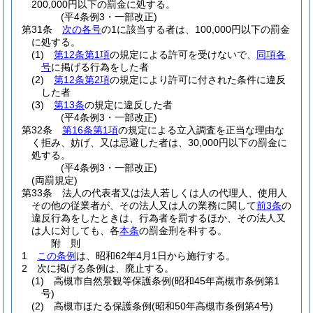
200,000円以下の罰金に処する。
(平4条例3・一部改正)
第31条
次の各号
の1に該当する者は、100,000円以下の罰金
に処する。
(1)
第12条第1項
の規定による許可を受けないで、
同項各
号
に掲げる行為をした者
(2)
第12条第2項
の規定により許可に付された条件に違反
した者
(3)
第13条
の規定に違反した者
(平4条例3・一部改正)
第32条
第16条第1項
の規定による立入調査を正当な理由な
く拒み、妨げ、又は忌避した者は、30,000円以下の罰金に
処する。
(平4条例3・一部改正)
(両罰規定)
第33条
法人の代表者又は法人若しくは人の代理人、使用人
その他の従業者が、その法人又は人の業務に関して
前3条
の
違反行為をしたときは、行為者を罰するほか、その法人又
は人に対しても、各
本条
の罰金刑を科する。
附
則
1
この条例
は、昭和62年4月1日から施行する。
2
次に掲げる条例は、廃止する。
(1)
高槻市自然景観等保護条例
(昭和45年高槻市条例第1
号)
(2)
高槻市ほたる保護条例
(昭和50年高槻市条例第4号)