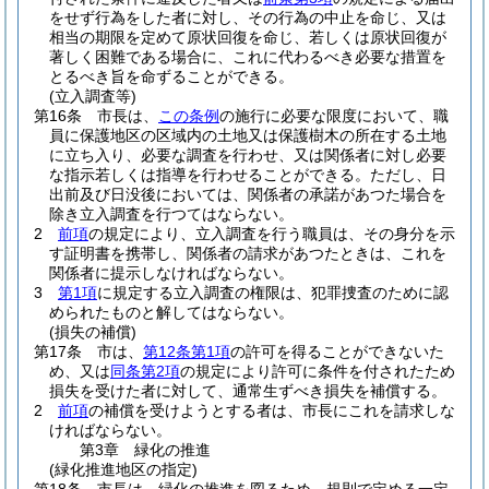
をせず行為をした者に対し、その行為の中止を命じ、又は
相当の期限を定めて原状回復を命じ、若しくは原状回復が
著しく困難である場合に、これに代わるべき必要な措置を
とるべき旨を命ずることができる。
(立入調査等)
第16条
市長は、
この条例
の施行に必要な限度において、職
員に保護地区の区域内の土地又は保護樹木の所在する土地
に立ち入り、必要な調査を行わせ、又は関係者に対し必要
な指示若しくは指導を行わせることができる。
ただし、日
出前及び日没後においては、関係者の承諾があつた場合を
除き立入調査を行つてはならない。
2
前項
の規定により、立入調査を行う職員は、その身分を示
す証明書を携帯し、関係者の請求があつたときは、これを
関係者に提示しなければならない。
3
第1項
に規定する立入調査の権限は、犯罪捜査のために認
められたものと解してはならない。
(損失の補償)
第17条
市は、
第12条第1項
の許可を得ることができないた
め、又は
同条第2項
の規定により許可に条件を付されたため
損失を受けた者に対して、通常生ずべき損失を補償する。
2
前項
の補償を受けようとする者は、市長にこれを請求しな
ければならない。
第3章
緑化の推進
(緑化推進地区の指定)