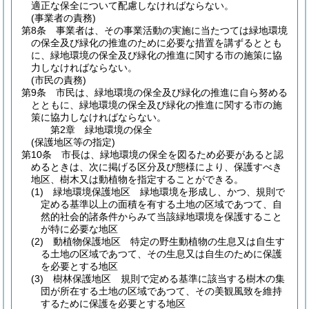
適正な保全について配慮しなければならない。
(事業者の責務)
第8条
事業者は、その事業活動の実施に当たつては緑地環境
の保全及び緑化の推進のために必要な措置を講ずるととも
に、緑地環境の保全及び緑化の推進に関する市の施策に協
力しなければならない。
(市民の責務)
第9条
市民は、緑地環境の保全及び緑化の推進に自ら努める
とともに、緑地環境の保全及び緑化の推進に関する市の施
策に協力しなければならない。
第2章
緑地環境の保全
(保護地区等の指定)
第10条
市長は、緑地環境の保全を図るため必要があると認
めるときは、次に掲げる区分及び態様により、保護すべき
地区、樹木又は動植物を指定することができる。
(1)
緑地環境保護地区 緑地環境を形成し、かつ、規則で
定める基準以上の面積を有する土地の区域であつて、自
然的社会的諸条件からみて当該緑地環境を保護すること
が特に必要な地区
(2)
動植物保護地区 特定の野生動植物の生息又は自生す
る土地の区域であつて、その生息又は自生のために保護
を必要とする地区
(3)
樹林保護地区 規則で定める基準に該当する樹木の集
団が所在する土地の区域であつて、その美観風致を維持
するために保護を必要とする地区