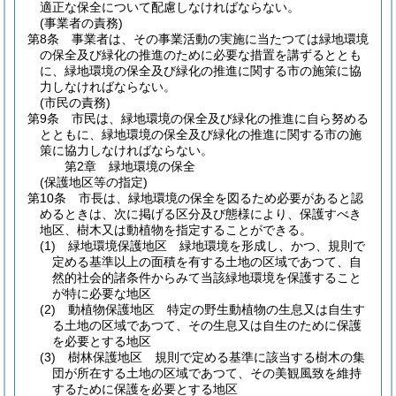
適正な保全について配慮しなければならない。
(事業者の責務)
第8条
事業者は、その事業活動の実施に当たつては緑地環境
の保全及び緑化の推進のために必要な措置を講ずるととも
に、緑地環境の保全及び緑化の推進に関する市の施策に協
力しなければならない。
(市民の責務)
第9条
市民は、緑地環境の保全及び緑化の推進に自ら努める
とともに、緑地環境の保全及び緑化の推進に関する市の施
策に協力しなければならない。
第2章
緑地環境の保全
(保護地区等の指定)
第10条
市長は、緑地環境の保全を図るため必要があると認
めるときは、次に掲げる区分及び態様により、保護すべき
地区、樹木又は動植物を指定することができる。
(1)
緑地環境保護地区 緑地環境を形成し、かつ、規則で
定める基準以上の面積を有する土地の区域であつて、自
然的社会的諸条件からみて当該緑地環境を保護すること
が特に必要な地区
(2)
動植物保護地区 特定の野生動植物の生息又は自生す
る土地の区域であつて、その生息又は自生のために保護
を必要とする地区
(3)
樹林保護地区 規則で定める基準に該当する樹木の集
団が所在する土地の区域であつて、その美観風致を維持
するために保護を必要とする地区