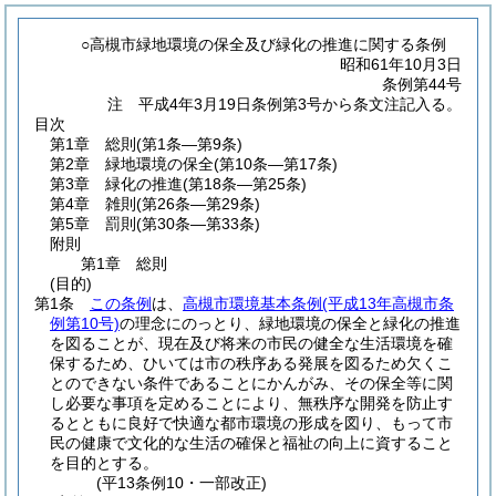
○高槻市緑地環境の保全及び緑化の推進に関する条例
昭和61年10月3日
条例第44号
注 平成4年3月19日条例第3号から条文注記入る。
目次
第1章
総則
(第1条―第9条)
第2章
緑地環境の保全
(第10条―第17条)
第3章
緑化の推進
(第18条―第25条)
第4章
雑則
(第26条―第29条)
第5章
罰則
(第30条―第33条)
附則
第1章
総則
(目的)
第1条
この条例
は、
高槻市環境基本条例
(平成13年高槻市条
例第10号)
の理念にのっとり、緑地環境の保全と緑化の推進
を図ることが、現在及び将来の市民の健全な生活環境を確
保するため、ひいては市の秩序ある発展を図るため欠くこ
とのできない条件であることにかんがみ、その保全等に関
し必要な事項を定めることにより、無秩序な開発を防止す
るとともに良好で快適な都市環境の形成を図り、もって市
民の健康で文化的な生活の確保と福祉の向上に資すること
を目的とする。
(平13条例10・一部改正)