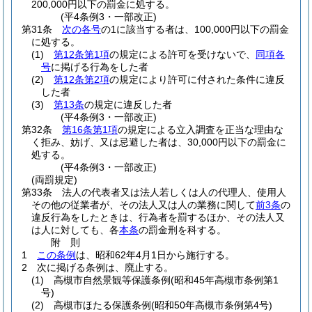
200,000円以下の罰金に処する。
(平4条例3・一部改正)
第31条
次の各号
の1に該当する者は、100,000円以下の罰金
に処する。
(1)
第12条第1項
の規定による許可を受けないで、
同項各
号
に掲げる行為をした者
(2)
第12条第2項
の規定により許可に付された条件に違反
した者
(3)
第13条
の規定に違反した者
(平4条例3・一部改正)
第32条
第16条第1項
の規定による立入調査を正当な理由な
く拒み、妨げ、又は忌避した者は、30,000円以下の罰金に
処する。
(平4条例3・一部改正)
(両罰規定)
第33条
法人の代表者又は法人若しくは人の代理人、使用人
その他の従業者が、その法人又は人の業務に関して
前3条
の
違反行為をしたときは、行為者を罰するほか、その法人又
は人に対しても、各
本条
の罰金刑を科する。
附
則
1
この条例
は、昭和62年4月1日から施行する。
2
次に掲げる条例は、廃止する。
(1)
高槻市自然景観等保護条例
(昭和45年高槻市条例第1
号)
(2)
高槻市ほたる保護条例
(昭和50年高槻市条例第4号)