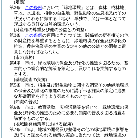
(定義)
第2条
この条例
において「緑地環境」とは、森林、樹林地、
草地、水辺地、植物の自生地、野生動物の生息地又はその
状況がこれらに類する土地が、単独で、又は一体となつて
形成する良好な自然的環境をいう。
(財産権の尊重及び他の公益との調整)
第3条
この条例
の運用に当たつては、関係者の所有権その他
の財産権を尊重するとともに、緑地環境の保全及び緑化の
推進、農林漁業等の生業の安定その他の公益との調整に留
意しなければならない。
(市の責務)
第4条
市は、緑地環境の保全及び緑化の推進を図るため、基
本的かつ総合的な施策を策定し、及びこれを実施するもの
とする。
(基礎調査の実施)
第5条
市は、植生及び野生動物に関する調査その他緑地環境
の保全及び緑化の推進のために講ずべき施策の策定に必要
な基礎調査を行うよう努めるものとする。
(知識の普及)
第6条
市は、教育活動、広報活動等を通じて、緑地環境の保
全及び緑化の推進のために必要な知識の普及を図る措置を
講ずるものとする。
(地域開発施策等における配慮)
第7条
市は、地域の開発及び整備その他の緑地環境に影響を
及ぼすと認められる施策の実施に当たつては、緑地環境の