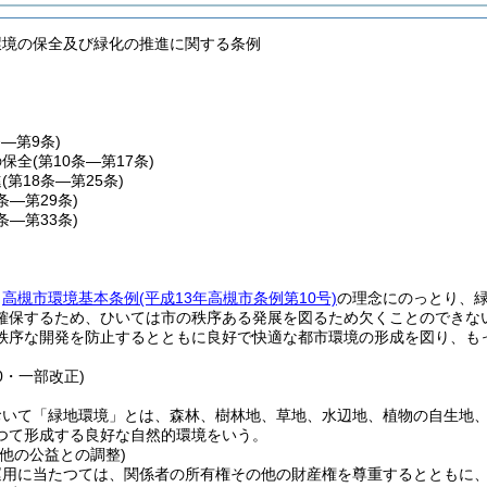
環境の保全及び緑化の推進に関する条例
条―第9条)
の保全
(第10条―第17条)
進
(第18条―第25条)
6条―第29条)
0条―第33条)
、
高槻市環境基本条例
(平成13年高槻市条例第10号)
の理念にのっとり、
確保するため、ひいては市の秩序ある発展を図るため欠くことのできな
秩序な開発を防止するとともに良好で快適な都市環境の形成を図り、も
10・一部改正)
おいて「緑地環境」とは、森林、樹林地、草地、水辺地、植物の自生地
つて形成する良好な自然的環境をいう。
他の公益との調整)
運用に当たつては、関係者の所有権その他の財産権を尊重するとともに