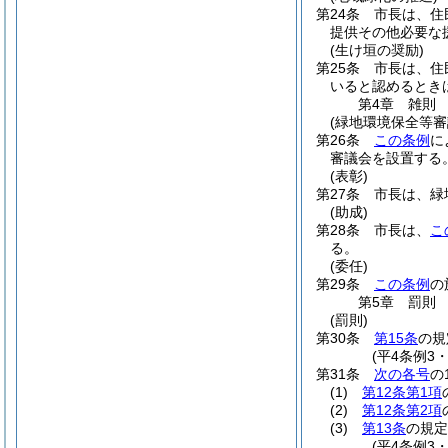
第24条
市長は、住
提供その他必要な
(生け垣の奨励)
第25条
市長は、住
いると認めるとき
第4章
雑則
(緑地環境保全等審
第26条
この条例
に
審議会を設置する
(表彰)
第27条
市長は、緑
(助成)
第28条
市長は、
こ
る。
(委任)
第29条
この条例
の
第5章
罰則
(罰則)
第30条
第15条
の規
(平4条例3
第31条
次の各号
の
(1)
第12条第1項
(2)
第12条第2項
(3)
第13条
の規定
(平4条例3