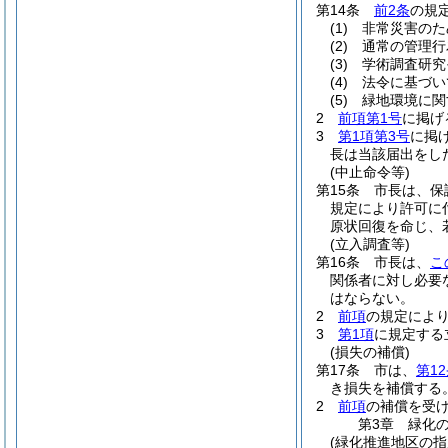
第14条
前2条
の規
(1)
非常災害のた
(2)
通常の管理行
(3)
学術調査研究
(4)
法令に基づい
(5)
緑地環境に関
2
前項第1号
に掲げ
3
第1項第3号
に掲
長は当該届出をし
(中止命令等)
第15条
市長は、保
規定により許可に
原状回復を命じ、
(立入調査等)
第16条
市長は、
こ
関係者に対し必要
はならない。
2
前項
の規定によ
3
第1項
に規定する
(損失の補償)
第17条
市は、
第1
き損失を補償する
2
前項
の補償を受
第3章
緑化
(緑化推進地区の指