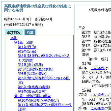
高槻市緑地環境の保全及び緑化の推進に
関する条例
○高槻市緑地
昭和61年10月3日 条例第44号
(平成16年12月17日施行)
目次
第1章
総則
(第1
条項目次
沿革
第2章
緑地環境
本則
第3章
緑化の推
第1章
総則
第4章
雑則
(第2
第1条
(目的)
第5章
罰則
(第3
第2条
(定義)
附則
第3条
(財産権の尊重及び他の公益
第1章
総則
との調整)
(目的)
第4条
(市の責務)
第1条
この条例
は
第5条
(基礎調査の実施)
健全な生活環境を
第6条
(知識の普及)
ることにより、無
第7条
(地域開発施策等における配
目的とする。
慮)
(平13条例
第8条
(事業者の責務)
(定義)
第9条
(市民の責務)
第2条
この条例
に
第2章
緑地環境の保全
で、又は一体とな
第10条
(保護地区等の指定)
(財産権の尊重及び
第11条
(保護地区又は保護樹木の保
第3条
この条例
の
護等)