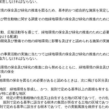
留意しなければならない。
環境の保全及び緑化の推進を図るため、基本的かつ総合的な施策を策定
及び野生動物に関する調査その他緑地環境の保全及び緑化の推進のため
活動、広報活動等を通じて、緑地環境の保全及び緑化の推進のために必
おける配慮)
の開発及び整備その他の緑地環境に影響を及ぼすと認められる施策の実
その事業活動の実施に当たつては緑地環境の保全及び緑化の推進のため
協力しなければならない。
地環境の保全及び緑化の推進に自ら努めるとともに、緑地環境の保全及
環境の保全
)
地環境の保全を図るため必要があると認めるときは、次に掲げる区分及
地区 緑地環境を形成し、かつ、規則で定める基準以上の面積を有する
が特に必要な地区
区 特定の野生動植物の生息又は自生する土地の区域であつて、その生
 規則で定める基準に該当する樹木の集団が所在する土地の区域であつ
則で定める基準に該当する樹木であつて、その美観風致を維持するため