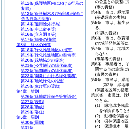
の公益との調整に
第12条
(保護地区内における行為の
(市の責務)
制限)
第4条
市は、緑地
第13条
(保護樹木及び保護動植物に
(基礎調査の実施)
係る行為の制限)
第5条
市は、植生
第14条
(適用除外行為)
る。
第15条
(中止命令等)
(知識の普及)
第16条
(立入調査等)
第6条
市は、教育
第17条
(損失の補償)
(地域開発施策等に
第3章
緑化の推進
第7条
市は、地域
第18条
(緑化推進地区の指定)
らない。
第19条
(緑化推進地区の整備等)
(事業者の責務)
第20条
(緑地協定の促進)
第8条
事業者は、
第21条
(公共施設の緑化義務)
関する市の施策に
第22条
(民間施設の緑化義務)
(市民の責務)
第23条
(開発における緑化義務)
第9条
市民は、緑
第24条
(地域緑化の推進)
第2章
緑地
第25条
(生け垣の奨励)
(保護地区等の指定
第4章
雑則
第10条
市長は、緑
第26条
(緑地環境保全等審議会)
できる。
第27条
(表彰)
(1)
緑地環境保護
第28条
(助成)
を保護すること
第29条
(委任)
(2)
動植物保護地
第5章
罰則
(3)
樹林保護地区
第30条
(罰則)
(4)
保護樹木 規
第31条