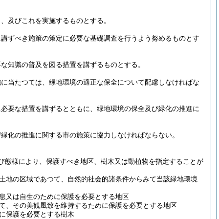
し、及びこれを実施するものとする。
に講ずべき施策の策定に必要な基礎調査を行うよう努めるものとす
要な知識の普及を図る措置を講ずるものとする。
施に当たつては、緑地環境の適正な保全について配慮しなければな
に必要な措置を講ずるとともに、緑地環境の保全及び緑化の推進に
び緑化の推進に関する市の施策に協力しなければならない。
び態様により、保護すべき地区、樹木又は動植物を指定することが
土地の区域であつて、自然的社会的諸条件からみて当該緑地環境
息又は自生のために保護を必要とする地区
て、その美観風致を維持するために保護を必要とする地区
に保護を必要とする樹木