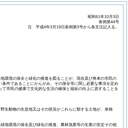
昭和61年10月3日
条例第44号
注 平成4年3月19日条例第3号から条文注記入る。
緑地環境の保全と緑化の推進を図ることが、現在及び将来の市民の
い条件であることにかんがみ、その保全等に関し必要な事項を定め
って市民の健康で文化的な生活の確保と福祉の向上に資することを
、野生動物の生息地又はその状況がこれらに類する土地が、単独
、緑地環境の保全及び緑化の推進、農林漁業等の生業の安定その他