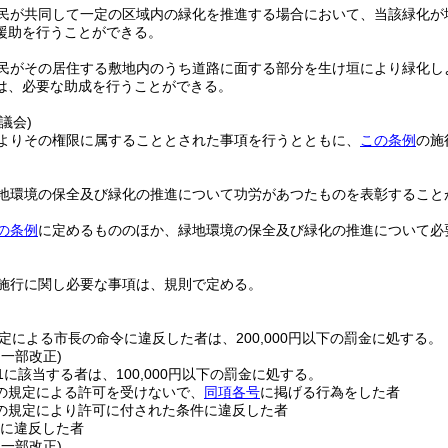
民が共同して一定の区域内の緑化を推進する場合において、当該緑化が
援助を行うことができる。
民がその居住する敷地内のうち道路に面する部分を生け垣により緑化し
は、必要な助成を行うことができる。
議会)
よりその権限に属することとされた事項を行うとともに、
この条例
の施
。
地環境の保全及び緑化の推進について功労があつたものを表彰すること
の条例
に定めるもののほか、緑地環境の保全及び緑化の推進について必
施行に関し必要な事項は、規則で定める。
定による市長の命令に違反した者は、200,000円以下の罰金に処する。
・一部改正)
1に該当する者は、100,000円以下の罰金に処する。
の規定による許可を受けないで、
同項各号
に掲げる行為をした者
の規定により許可に付された条件に違反した者
に違反した者
・一部改正)