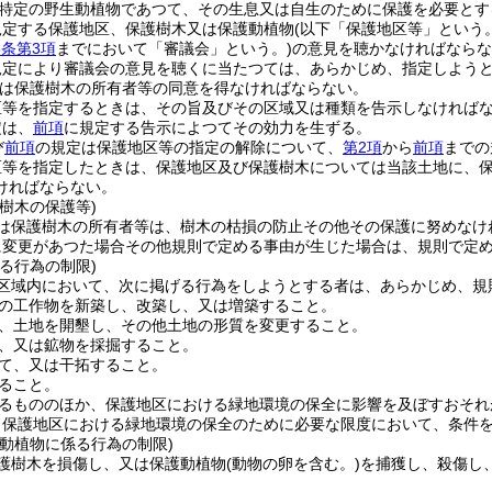
特定の野生動植物であつて、その生息又は自生のために保護を必要とす
規定する保護地区、保護樹木又は保護動植物
(以下「保護地区等」という。
8条第3項
までにおいて「審議会」という。)
の意見を聴かなければならな
規定により審議会の意見を聴くに当たつては、あらかじめ、指定しよう
は保護樹木の所有者等の同意を得なければならない。
区等を指定するときは、その旨及びその区域又は種類を告示しなければ
定は、
前項
に規定する告示によつてその効力を生ずる。
び
前項
の規定は保護地区等の指定の解除について、
第2項
から
前項
までの
区等を指定したときは、保護地区及び保護樹木については当該土地に、
ければならない。
樹木の保護等)
は保護樹木の所有者等は、樹木の枯損の防止その他その保護に努めなけ
に変更があつた場合その他規則で定める事由が生じた場合は、規則で定
る行為の制限)
区域内において、次に掲げる行為をしようとする者は、あらかじめ、規
の工作物を新築し、改築し、又は増築すること。
、土地を開墾し、その他土地の形質を変更すること。
、又は鉱物を採掘すること。
て、又は干拓すること。
ること。
るもののほか、保護地区における緑地環境の保全に影響を及ぼすおそれ
、保護地区における緑地環境の保全のために必要な限度において、条件
護動植物に係る行為の制限)
護樹木を損傷し、又は保護動植物
(動物の卵を含む。)
を捕獲し、殺傷し