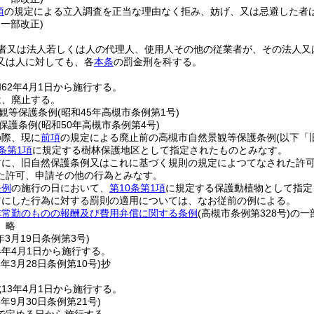
項
の規定による立入調査を正当な理由なく拒み、妨げ、又は忌避した者は、
・一部改正)
者又は法人若しくは人の代理人、使用人その他の従業者が、その法人又
又は人に対しても、各
本条
の罰金刑を科する。
62年4月1日から施行する。
は、廃止する。
観等保護条例
(昭和45年高槻市条例第1号)
保護条例
(昭和50年高槻市条例第4号)
の際、現に
前項
の規定による廃止前の高槻市自然景観等保護条例
(以下「
0条第1項
に規定する樹林保護地区として指定されたものとみなす。
前に、旧自然保護条例又はこれに基づく規則の規定によつてなされた許
た許可、申請その他の行為とみなす。
条例
の施行の日において、
第10条第1項
に規定する保護動植物として指定
前にした行為に対する罰則の適用については、なお従前の例による。
非常勤のものの報酬及び費用弁償に関する条例
(高槻市条例第328号)
の一
〕略
年3月19日
条例第3号)
4年4月1日から施行する。
3年3月28日
条例第10号)
抄
13年4月1日から施行する。
6年9月30日
条例第21号)