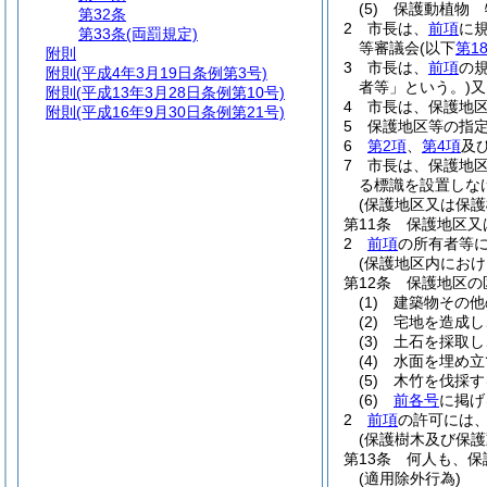
(5)
保護動植物 
第32条
2
市長は、
前項
に
第33条
(両罰規定)
等審議会
(以下
第1
附則
3
市長は、
前項
の
附則
(平成4年3月19日条例第3号)
者等」という。)
又
附則
(平成13年3月28日条例第10号)
4
市長は、保護地
附則
(平成16年9月30日条例第21号)
5
保護地区等の指
6
第2項
、
第4項
及
7
市長は、保護地
る標識を設置しな
(保護地区又は保護
第11条
保護地区又
2
前項
の所有者等
(保護地区内におけ
第12条
保護地区の
(1)
建築物その他
(2)
宅地を造成し
(3)
土石を採取し
(4)
水面を埋め立
(5)
木竹を伐採す
(6)
前各号
に掲げ
2
前項
の許可には
(保護樹木及び保
第13条
何人も、保
(適用除外行為)