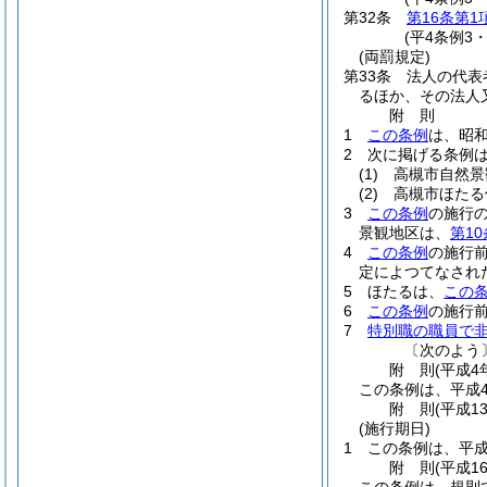
第32条
第16条第1
(平4条例3
(両罰規定)
第33条
法人の代表
るほか、その法人
附
則
1
この条例
は、昭和
2
次に掲げる条例
(1)
高槻市自然景
(2)
高槻市ほたる
3
この条例
の施行
景観地区は、
第1
4
この条例
の施行
定によつてなされ
5
ほたるは、
この
6
この条例
の施行
7
特別職の職員で
〔次のよう
附
則
(平成4
この条例は、平成
附
則
(平成1
(施行期日)
1
この条例は、平成
附
則
(平成1