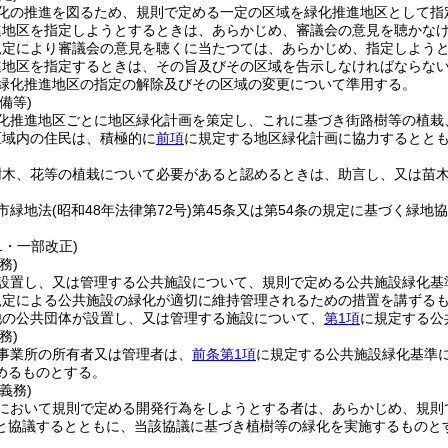
化の推進を図るため、規則で定める一定の区域を緑化推進地区として指
進地区を指定しようとするときは、あらかじめ、審議会の意見を聴かな
規定により審議会の意見を聴くに当たつては、あらかじめ、指定しよう
進地区を指定するときは、その旨及びその区域を告示しなければならな
緑化推進地区の指定の解除及びその区域の変更について準用する。
備等)
化推進地区ごとに地区緑化計画を策定し、これに基づき街路樹等の植栽
区域内の住民は、積極的に
前項
に規定する地区緑化計画に協力するとと
樹木、花等の植栽について必要があると認めるときは、助言し、又は苗
市緑地法
(昭和48年法律第72号)
第45条又は第54条の規定に基づく緑
21・一部改正)
務)
設置し、又は管理する公共施設について、規則で定める公共施設緑化基
規定による公共施設の緑化が適切に維持管理されるための措置を講ずる
他の公共団体が設置し、又は管理する施設について、
第1項
に規定する公
務)
事業所の所有者又は管理者は、
前条第1項
に規定する公共施設緑化基準
めるものとする。
義務)
において規則で定める開発行為をしようとする者は、あらかじめ、規則
と協議するとともに、当該協議に基づき植樹等の緑化を実施するものと