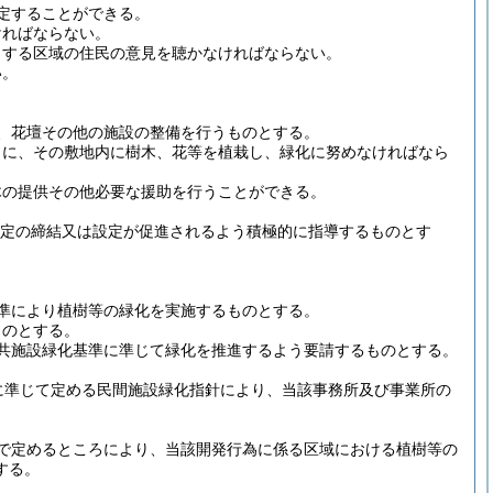
定することができる。
ければならない。
とする区域の住民の意見を聴かなければならない。
い。
、花壇その他の施設の整備を行うものとする。
もに、その敷地内に樹木、花等を植栽し、緑化に努めなければなら
木の提供その他必要な援助を行うことができる。
地協定の締結又は設定が促進されるよう積極的に指導するものとす
準により植樹等の緑化を実施するものとする。
ものとする。
共施設緑化基準に準じて緑化を推進するよう要請するものとする。
に準じて定める民間施設緑化指針により、当該事務所及び事業所の
で定めるところにより、当該開発行為に係る区域における植樹等の
する。