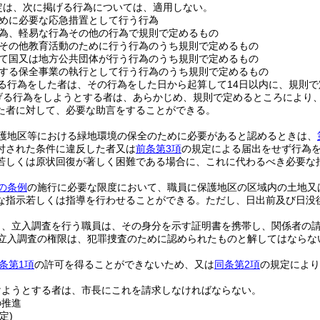
定は、次に掲げる行為については、適用しない。
めに必要な応急措置として行う行為
為、軽易な行為その他の行為で規則で定めるもの
その他教育活動のために行う行為のうち規則で定めるもの
て国又は地方公共団体が行う行為のうち規則で定めるもの
する保全事業の執行として行う行為のうち規則で定めるもの
る行為をした者は、その行為をした日から起算して14日以内に、規則
げる行為をしようとする者は、あらかじめ、規則で定めるところにより
た者に対して、必要な助言をすることができる。
護地区等における緑地環境の保全のために必要があると認めるときは、
付された条件に違反した者又は
前条第3項
の規定による届出をせず行為
若しくは原状回復が著しく困難である場合に、これに代わるべき必要な
の条例
の施行に必要な限度において、職員に保護地区の区域内の土地又
な指示若しくは指導を行わせることができる。
ただし、日出前及び日没
り、立入調査を行う職員は、その身分を示す証明書を携帯し、関係者の
立入調査の権限は、犯罪捜査のために認められたものと解してはならな
2条第1項
の許可を得ることができないため、又は
同条第2項
の規定により
。
けようとする者は、市長にこれを請求しなければならない。
の推進
定)