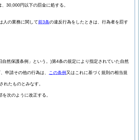
30,000円以下の罰金に処する。
は人の業務に関して
前3条
の違反行為をしたときは、行為者を罰す
旧自然保護条例」という。)
第4条の規定により指定されていた自然
可、申請その他の行為は、
この条例
又はこれに基づく規則の相当規
されたものとみなす。
部を次のように改正する。