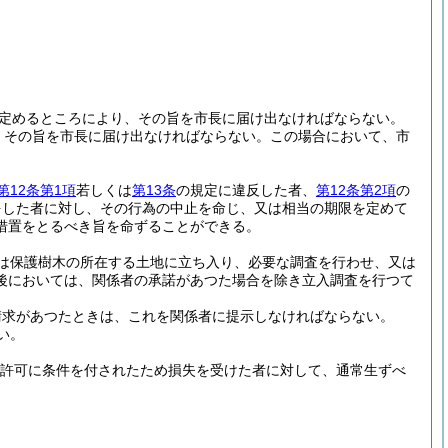
で定めるところにより、その旨を市長に届け出なければならない。
、その旨を市長に届け出なければならない。
この場合において、市
第12条第1項
若しくは
第13条
の規定に違反した者、
第12条第2項
の
をした者に対し、その行為の中止を命じ、又は相当の期限を定めて
措置をとるべき旨を命ずることができる。
は保護樹木の所在する土地に立ち入り、必要な調査を行わせ、又は
後においては、関係者の承諾があつた場合を除き立入調査を行つて
請求があつたときは、これを関係者に提示しなければならない。
い。
許可に条件を付されたため損失を受けた者に対して、通常生ずべ