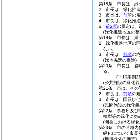
第18条
市長は、緑
2
市長は、緑化推
3
市長は、
前項
の
4
市長は、緑化推
5
前2項
の規定は、
(緑化推進地区の整
第19条
市長は、緑
2
緑化推進地区の
ない。
3
市長は、
前項
の
(緑地協定の促進)
第20条
市長は、都
る。
(平16条例
(公共施設の緑化義
第21条
市は、その
2
市長は、
前項
の
3
市長は、国及び
(民間施設の緑化義
第22条
事務所及び
植樹等の緑化に努
(開発における緑化
第23条
市の区域内
緑化について市長
(地域緑化の推進)