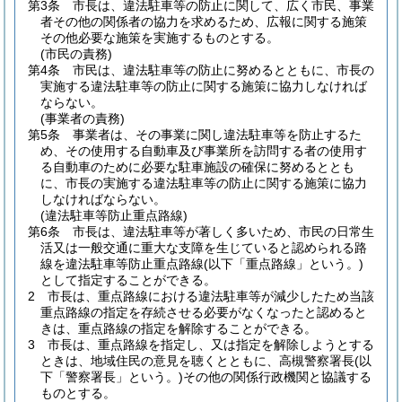
第3条
市長は、違法駐車等の防止に関して、広く市民、事業
者その他の関係者の協力を求めるため、広報に関する施策
その他必要な施策を実施するものとする。
(市民の責務)
第4条
市民は、違法駐車等の防止に努めるとともに、市長の
実施する違法駐車等の防止に関する施策に協力しなければ
ならない。
(事業者の責務)
第5条
事業者は、その事業に関し違法駐車等を防止するた
め、その使用する自動車及び事業所を訪問する者の使用す
る自動車のために必要な駐車施設の確保に努めるととも
に、市長の実施する違法駐車等の防止に関する施策に協力
しなければならない。
(違法駐車等防止重点路線)
第6条
市長は、違法駐車等が著しく多いため、市民の日常生
活又は一般交通に重大な支障を生じていると認められる路
線を違法駐車等防止重点路線
(以下「重点路線」という。)
として指定することができる。
2
市長は、重点路線における違法駐車等が減少したため当該
重点路線の指定を存続させる必要がなくなったと認めると
きは、重点路線の指定を解除することができる。
3
市長は、重点路線を指定し、又は指定を解除しようとする
ときは、地域住民の意見を聴くとともに、高槻警察署長
(以
下「警察署長」という。)
その他の関係行政機関と協議する
ものとする。