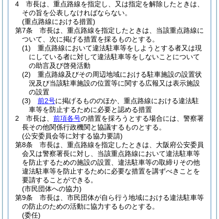
4
市長は、重点路線を指定し、又は指定を解除したときは、
その旨を公表しなければならない。
(重点路線における措置)
第7条
市長は、重点路線を指定したときは、当該重点路線に
ついて、次に掲げる措置を採るものとする。
(1)
重点路線において違法駐車等をしようとする者又は現
にしている者に対して違法駐車等をしないことについて
の助言及び啓発活動
(2)
重点路線及びその周辺地域における駐車施設の設置状
況及び当該駐車施設の位置等に関する広報又は表示施設
の設置
(3)
前2号
に掲げるもののほか、重点路線における違法駐
車等を防止するために必要と認める措置
2
市長は、
前項各号
の措置を採ろうとする場合には、警察署
長その他関係行政機関と協議するものとする。
(公安委員会等に対する協力要請)
第8条
市長は、重点路線を指定したときは、大阪府公安委員
会又は警察署長に対し、当該重点路線において違法駐車等
を防止するための施設の設置、違法駐車等の取締りその他
違法駐車等を防止するために必要な措置を講ずべきことを
要請することができる。
(市民団体への協力)
第9条
市長は、市民団体が自ら行う地域における違法駐車等
の防止のための活動に協力するものとする。
(委任)