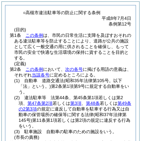
○高槻市違法駐車等の防止に関する条例
平成8年7月4日
条例第12号
(目的)
第1条
この条例
は、市民の日常生活に支障を及ぼすおそれの
ある違法駐車等を防止することにより、道路が公共の施設
として広く一般交通の用に供されることを確保し、もって
市民の安全で快適な生活環境の保持に資することを目的と
する。
(定義)
第2条
この条例
において、
次の各号
に掲げる用語の意義は、
それぞれ
当該各号
に定めるところによる。
(1)
自動車 道路交通法
(昭和35年法律第105号。以下
「法」という。)
第2条第1項第9号に規定する自動車をい
う。
(2)
違法駐車等 法第44条、第45条第1項若しくは第2
項、
第47条第2項
若しくは
第3項
、
第48条
若しくは
第49条
の2第3項
の規定に違反して自動車を駐車する行為又は自
動車の保管場所の確保等に関する法律
(昭和37年法律第
145号)
第11条第1項若しくは第2項の規定に違反する行為
をいう。
(3)
駐車施設 自動車の駐車のための施設をいう。
(市長の責務)