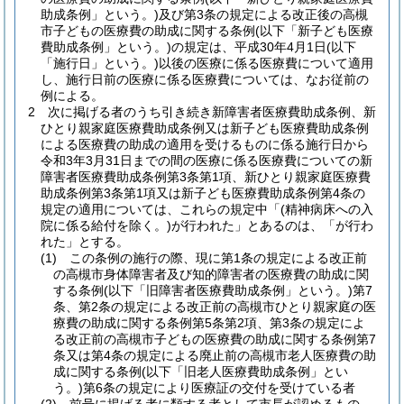
助成条例」という。)
及び第3条の規定による改正後の高槻
市子どもの医療費の助成に関する条例
(以下「新子ども医療
費助成条例」という。)
の規定は、平成30年4月1日
(以下
「施行日」という。)
以後の医療に係る医療費について適用
し、施行日前の医療に係る医療費については、なお従前の
例による。
2
次に掲げる者のうち引き続き新障害者医療費助成条例、新
ひとり親家庭医療費助成条例又は新子ども医療費助成条例
による医療費の助成の適用を受けるものに係る施行日から
令和3年3月31日までの間の医療に係る医療費についての新
障害者医療費助成条例第3条第1項、新ひとり親家庭医療費
助成条例第3条第1項又は新子ども医療費助成条例第4条の
規定の適用については、これらの規定中「
(精神病床への入
院に係る給付を除く。)
が行われた」とあるのは、「が行わ
れた」とする。
(1)
この条例の施行の際、現に第1条の規定による改正前
の高槻市身体障害者及び知的障害者の医療費の助成に関
する条例
(以下「旧障害者医療費助成条例」という。)
第7
条、第2条の規定による改正前の高槻市ひとり親家庭の医
療費の助成に関する条例第5条第2項、第3条の規定によ
る改正前の高槻市子どもの医療費の助成に関する条例第7
条又は第4条の規定による廃止前の高槻市老人医療費の助
成に関する条例
(以下「旧老人医療費助成条例」とい
う。)
第6条の規定により医療証の交付を受けている者