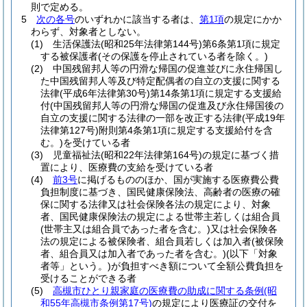
則で定める。
5
次の各号
のいずれかに該当する者は、
第1項
の規定にかか
わらず、対象者としない。
(1)
生活保護法
(昭和25年法律第144号)
第6条第1項に規定
する被保護者
(その保護を停止されている者を除く。)
(2)
中国残留邦人等の円滑な帰国の促進並びに永住帰国し
た中国残留邦人等及び特定配偶者の自立の支援に関する
法律
(平成6年法律第30号)
第14条第1項に規定する支援給
付
(中国残留邦人等の円滑な帰国の促進及び永住帰国後の
自立の支援に関する法律の一部を改正する法律
(平成19年
法律第127号)
附則第4条第1項に規定する支援給付を含
む。)
を受けている者
(3)
児童福祉法
(昭和22年法律第164号)
の規定に基づく措
置により、医療費の支給を受けている者
(4)
前3号
に掲げるもののほか、国が実施する医療費公費
負担制度に基づき、国民健康保険法、高齢者の医療の確
保に関する法律又は社会保険各法の規定により、対象
者、国民健康保険法の規定による世帯主若しくは組合員
(世帯主又は組合員であった者を含む。)
又は社会保険各
法の規定による被保険者、組合員若しくは加入者
(被保険
者、組合員又は加入者であった者を含む。)
(以下「対象
者等」という。)
が負担すべき額について全額公費負担を
受けることができる者
(5)
高槻市ひとり親家庭の医療費の助成に関する条例
(昭
和55年高槻市条例第17号)
の規定により医療証の交付を