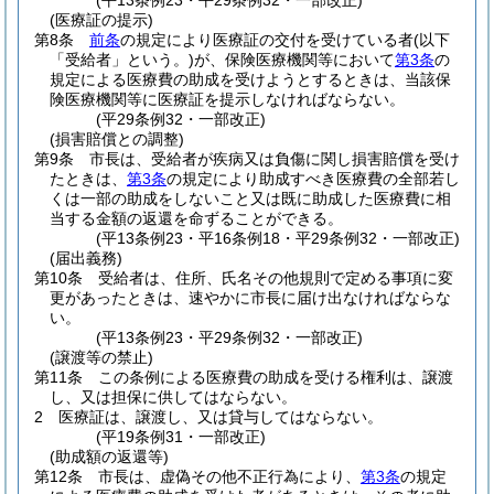
(平13条例23・平29条例32・一部改正)
(医療証の提示)
第8条
前条
の規定により医療証の交付を受けている者
(以下
「受給者」という。)
が、保険医療機関等において
第3条
の
規定による医療費の助成を受けようとするときは、当該保
険医療機関等に医療証を提示しなければならない。
(平29条例32・一部改正)
(損害賠償との調整)
第9条
市長は、受給者が疾病又は負傷に関し損害賠償を受け
たときは、
第3条
の規定により助成すべき医療費の全部若し
くは一部の助成をしないこと又は既に助成した医療費に相
当する金額の返還を命ずることができる。
(平13条例23・平16条例18・平29条例32・一部改正)
(届出義務)
第10条
受給者は、住所、氏名その他規則で定める事項に変
更があったときは、速やかに市長に届け出なければならな
い。
(平13条例23・平29条例32・一部改正)
(譲渡等の禁止)
第11条
この条例による医療費の助成を受ける権利は、譲渡
し、又は担保に供してはならない。
2
医療証は、譲渡し、又は貸与してはならない。
(平19条例31・一部改正)
(助成額の返還等)
第12条
市長は、虚偽その他不正行為により、
第3条
の規定