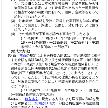
合、共済組合又は日本私立学校振興・共済事業団から社
会保険各法の規定により対象者等の支払った一部負担金
に相当する額の範囲内において、規約、定款等をもって
給付が行われたとき。
(3)
対象者が、助成を受けて取得した薬剤等を助成の目的
に反して使用し、譲渡し、交換し、貸し付け、又は担保
に供したとき。
(4)
その他市長が不適当と認める事由が生じたとき。
(平6条例18・平8条例21・平12条例15・平16条例
18・平18条例39・平26条例55・平27条例49・平29
条例32・令2条例44・一部改正)
(助成の方法)
第4条
前条
の規定による医療費の助成は、市が助成額に相当
する金額を当該助成を取り扱う健康保険法
(大正11年法律第
70号)
第63条第3項第1号に規定する保険医療機関若しくは
保険薬局又は同法第88条第1項に規定する指定訪問看護事
業者
(以下「保険医療機関等」という。)
に支払うことによ
って行う。
ただし、市長が特別の理由があると認めるとき
は、対象者に支払うことにより当該医療費の助成を行うこ
とができる。
(平13条例23・平16条例18・平29条例32・一部改正)
(一部自己負担額の支払方法)
第4条の2
前条本文
に規定する方法により医療費の助成を受
ける対象者は、
第3条第1項
の一部自己負担額を保険医療機
関等に支払うものとする。