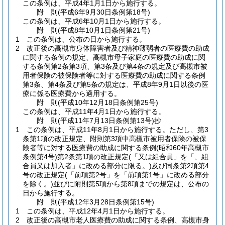
この条例は、平成4年1月1日から施行する。
附
則
(平成6年9月30日
条例第18号)
この条例は、平成6年10月1日から施行する。
附
則
(平成8年10月1日
条例第21号)
1
この条例は、公布の日から施行する。
2
改正後の高槻市身体障害者及び精神薄弱者の医療費の助成
に関する条例の規定、高槻市母子家庭の医療費の助成に関
する条例第2条第3項、第3条及び第4条の規定及び高槻市被
用者保険の被保険者等に対する医療費の助成に関する条例
第3条、第4条及び第5条の規定は、平成8年9月1日以後の医
療に係る医療費から適用する。
附
則
(平成10年12月18日
条例第25号)
この条例は、平成11年4月1日から施行する。
附
則
(平成11年7月13日
条例第13号)
抄
1
この条例は、平成11年8月1日から施行する。
ただし、第3
条第1項の改正規定、附則第3項中高槻市被用者保険の被保
険者等に対する医療費の助成に関する条例
(昭和60年高槻市
条例第4号)
第2条第1項の改正規定
(「又は組合員」を「、組
合員又は加入者」に改める部分に限る。)
及び同条第2項第4
号の改正規定
(「前項第2号」を「前項第1号」に改める部分
を除く。)
並びに附則第5項から第8項までの規定は、公布の
日から施行する。
附
則
(平成12年3月28日
条例第15号)
1
この条例は、平成12年4月1日から施行する。
2
改正後の高槻市老人医療費の助成に関する条例、高槻市身