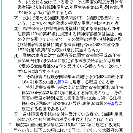
う。)
の交付を受けている者で、その障害の程度が身体障
害者福祉法施行規則
(昭和25年厚生省令第15号)
別表第5号
の1級又は2級に該当するもの
(2)
規則で定める知能判定機関
(以下「知能判定機関」と
いう。)
において知的障害の程度が重度と判定された者
(3)
精神保健及び精神障害者福祉に関する法律
(昭和25年
法律第123号)
第45条に規定する精神障害者保健福祉手帳
の交付を受けている者で、その障害の程度が精神保健及
び精神障害者福祉に関する法律施行令
(昭和25年政令第
155号)
第6条第3項の表の1級に該当するもの
(4)
難病の患者に対する医療等に関する法律
(平成26年法
律第50号)
第7条第4項に規定する医療受給者証又は規則
で定める受給者証の交付を受けている者のうち、次のい
ずれかに該当するもの
ア
その障害の程度が国民年金法施行令
(昭和34年政令第
184号)
別表の1級の
第9号
に規定する程度である者
イ
特別児童扶養手当等の支給に関する法律
(昭和39年法
律第134号)
第2条第1項に規定する障害児のうち、その
障害の程度が特別児童扶養手当等の支給に関する法律
施行令
(昭和50年政令第207号)
別表第3の1級の
第9号
に
規定する程度であるもの
(5)
身体障害者手帳の交付を受けている者で、知能判定機
関において知的障害の程度が中度と判定されたもの
2
病院等
(国民健康保険法第116条の2第1項に規定する病院
等をいう。以下この項において同じ。)
であって大阪府の区