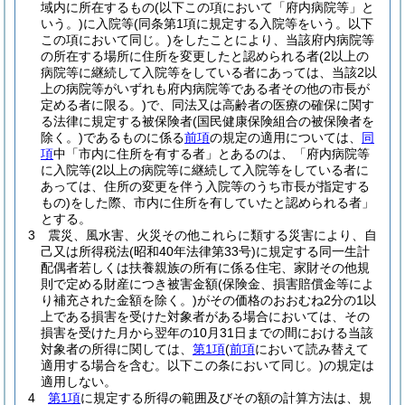
域内に所在するもの
(以下この項において「府内病院等」と
いう。)
に入院等
(同条第1項に規定する入院等をいう。以下
この項において同じ。)
をしたことにより、当該府内病院等
の所在する場所に住所を変更したと認められる者
(2以上の
病院等に継続して入院等をしている者にあっては、当該2以
上の病院等がいずれも府内病院等である者その他の市長が
定める者に限る。)
で、同法又は高齢者の医療の確保に関す
る法律に規定する被保険者
(国民健康保険組合の被保険者を
除く。)
であるものに係る
前項
の規定の適用については、
同
項
中「市内に住所を有する者」とあるのは、「府内病院等
に入院等
(2以上の病院等に継続して入院等をしている者に
あっては、住所の変更を伴う入院等のうち市長が指定する
もの)
をした際、市内に住所を有していたと認められる者」
とする。
3
震災、風水害、火災その他これらに類する災害により、自
己又は所得税法
(昭和40年法律第33号)
に規定する同一生計
配偶者若しくは扶養親族の所有に係る住宅、家財その他規
則で定める財産につき被害金額
(保険金、損害賠償金等によ
り補充された金額を除く。)
がその価格のおおむね2分の1以
上である損害を受けた対象者がある場合においては、その
損害を受けた月から翌年の10月31日までの間における当該
対象者の所得に関しては、
第1項
(
前項
において読み替えて
適用する場合を含む。以下この条において同じ。)
の規定は
適用しない。
4
第1項
に規定する所得の範囲及びその額の計算方法は、規