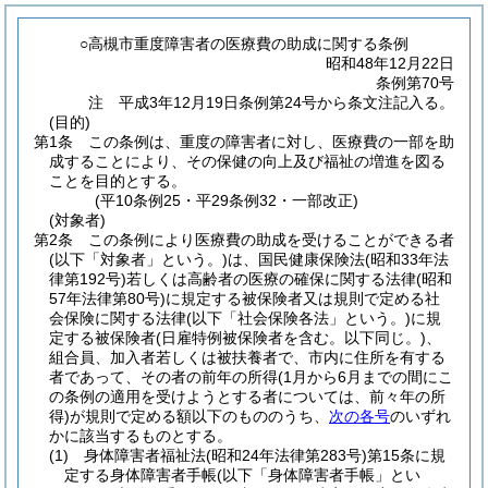
○高槻市重度障害者の医療費の助成に関する条例
昭和48年12月22日
条例第70号
注 平成3年12月19日条例第24号から条文注記入る。
(目的)
第1条
この条例は、重度の障害者に対し、医療費の一部を助
成することにより、その保健の向上及び福祉の増進を図る
ことを目的とする。
(平10条例25・平29条例32・一部改正)
(対象者)
第2条
この条例により医療費の助成を受けることができる者
(以下「対象者」という。)
は、国民健康保険法
(昭和33年法
律第192号)
若しくは高齢者の医療の確保に関する法律
(昭和
57年法律第80号)
に規定する被保険者又は規則で定める社
会保険に関する法律
(以下「社会保険各法」という。)
に規
定する被保険者
(日雇特例被保険者を含む。以下同じ。)
、
組合員、加入者若しくは被扶養者で、市内に住所を有する
者であって、その者の前年の所得
(1月から6月までの間にこ
の条例の適用を受けようとする者については、前々年の所
得)
が規則で定める額以下のもののうち、
次の各号
のいずれ
かに該当するものとする。
(1)
身体障害者福祉法
(昭和24年法律第283号)
第15条に規
定する身体障害者手帳
(以下「身体障害者手帳」とい