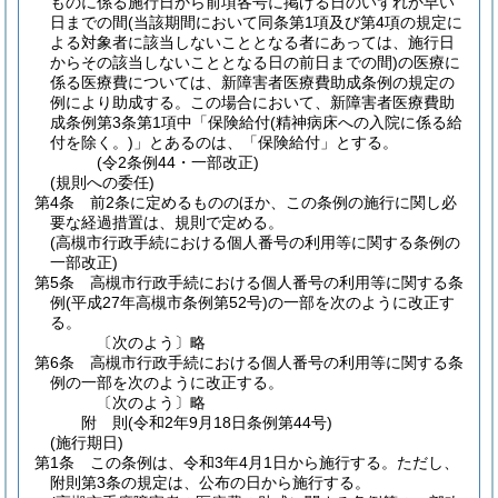
ものに係る施行日から前項各号に掲げる日のいずれか早い
日までの間
(当該期間において同条第1項及び第4項の規定に
よる対象者に該当しないこととなる者にあっては、施行日
からその該当しないこととなる日の前日までの間)
の医療に
係る医療費については、新障害者医療費助成条例の規定の
例により助成する。
この場合において、新障害者医療費助
成条例第3条第1項中「保険給付
(精神病床への入院に係る給
付を除く。)
」とあるのは、「保険給付」とする。
(令2条例44・一部改正)
(規則への委任)
第4条
前2条に定めるもののほか、この条例の施行に関し必
要な経過措置は、規則で定める。
(高槻市行政手続における個人番号の利用等に関する条例の
一部改正)
第5条
高槻市行政手続における個人番号の利用等に関する条
例
(平成27年高槻市条例第52号)
の一部を次のように改正す
る。
〔次のよう〕略
第6条
高槻市行政手続における個人番号の利用等に関する条
例の一部を次のように改正する。
〔次のよう〕略
附
則
(令和2年9月18日
条例第44号)
(施行期日)
第1条
この条例は、令和3年4月1日から施行する。
ただし、
附則第3条の規定は、公布の日から施行する。