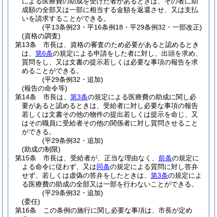
による医療費の助成を受けた者があるときは、その者に助
成額の全部又は一部に相当する金額を返還させ、又は支払
いを請求することができる。
(平13条例23・平16条例18・平29条例32・一部改正)
(資格の調査)
第13条
市長は、資格の審査のため必要があると認めるとき
は、
第6条
の規定による申請をした者に対し、出頭を求め、
質問をし、又は文書の提示若しくは必要な事項の報告を求
めることができる。
(平29条例32・追加)
(報告の命令等)
第14条
市長は、
第3条
の規定による医療費の助成に関し必
要があると認めるときは、受給者に対し必要な事項の報告
若しくは文書その他の物件の提出若しくは提示を命じ、又
はその職員に受給者その他の関係者に対し質問させること
ができる。
(平29条例32・追加)
(助成の制限)
第15条
市長は、受給者が、正当な理由なく、
前条
の規定に
よる命令に従わず、又は
同条
の規定による質問に対し答弁
せず、若しくは虚偽の答弁をしたときは、
第3条
の規定によ
る医療費の助成の全部又は一部を行わないことができる。
(平29条例32・追加)
(委任)
第16条
この条例の施行に関し必要な事項は、市長が定め