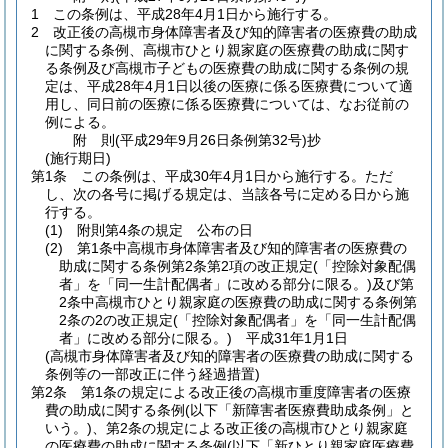
1
この条例は、平成28年4月1日から施行する。
2
改正後の高槻市身体障害者及び知的障害者の医療費の助成
に関する条例、高槻市ひとり親家庭の医療費の助成に関す
る条例及び高槻市子どもの医療費の助成に関する条例の規
定は、平成28年4月1日以後の医療に係る医療費について適
用し、同日前の医療に係る医療費については、なお従前の
例による。
附
則
(平成29年9月26日
条例第32号)
抄
(施行期日)
第1条
この条例は、平成30年4月1日から施行する。
ただ
し、次の各号に掲げる規定は、当該各号に定める日から施
行する。
(1)
附則第4条の規定 公布の日
(2)
第1条中高槻市身体障害者及び知的障害者の医療費の
助成に関する条例第2条第2項の改正規定
(「控除対象配偶
者」を「同一生計配偶者」に改める部分に限る。)
及び第
2条中高槻市ひとり親家庭の医療費の助成に関する条例第
2条の2の改正規定
(「控除対象配偶者」を「同一生計配偶
者」に改める部分に限る。)
平成31年1月1日
(高槻市身体障害者及び知的障害者の医療費の助成に関する
条例等の一部改正に伴う経過措置)
第2条
第1条の規定による改正後の高槻市重度障害者の医療
費の助成に関する条例
(以下「新障害者医療費助成条例」と
いう。)
、第2条の規定による改正後の高槻市ひとり親家庭
の医療費の助成に関する条例
(以下「新ひとり親家庭医療費