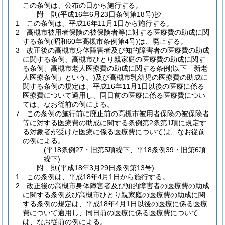
この条例は、公布の日から施行する。
附
則
(平成16年6月23日
条例第18号)
抄
1
この条例は、平成16年11月1日から施行する。
2
高槻市被用者保険の被保険者等に対する医療費の助成に関
する条例
(昭和60年高槻市条例第4号)
は、廃止する。
3
改正後の高槻市身体障害者及び知的障害者の医療費の助成
に関する条例、高槻市ひとり親家庭の医療費の助成に関す
る条例、高槻市老人医療費の助成に関する条例
(以下「新老
人医療条例」という。)
及び高槻市乳幼児の医療費の助成に
関する条例の規定は、平成16年11月1日以後の医療に係る
医療費について適用し、同日前の医療に係る医療費につい
ては、なお従前の例による。
7
この条例の施行前に廃止前の高槻市被用者保険の被保険者
等に対する医療費の助成に関する条例第2条第1項に規定す
る対象者が受けた医療に係る医療費については、なお従前
の例による。
(平18条例27・旧第5項繰下、平18条例39・旧第6項
繰下)
附
則
(平成18年3月29日
条例第13号)
1
この条例は、平成18年4月1日から施行する。
2
改正後の高槻市身体障害者及び知的障害者の医療費の助成
に関する条例及び高槻市ひとり親家庭の医療費の助成に関
する条例の規定は、平成18年4月1日以後の医療に係る医療
費について適用し、同日前の医療に係る医療費について
は、なお従前の例による。