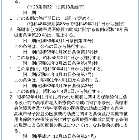
る。
(平29条例32・旧第13条繰下)
附
則
1
この条例の施行期日は、規則で定める。
(昭和48年規則第85号で昭和49年1月1日から施行)
2
高槻市心身障害児医療費の助成に関する条例
(昭和48年高
槻市条例第20号)
は、廃止する。
附
則
(昭和56年4月1日
条例第20号)
この条例は、公布の日から施行する。
附
則
(昭和58年1月26日
条例第1号)
抄
1
この条例は、昭和58年2月1日から施行する。
附
則
(昭和60年3月29日
条例第4号)
抄
1
この条例は、昭和60年4月1日から施行する。
附
則
(昭和61年3月31日
条例第7号)
この条例は、昭和61年4月1日から施行する。
附
則
(昭和62年3月26日
条例第3号)
1
この条例は、昭和62年4月1日から施行する。
2
昭和62年4月1日前に行われた療養に関する保険給付に係
る改正前の高槻市老人医療費の助成に関する条例、高槻市
身体障害者及び精神薄弱者の医療費の助成に関する条例、
高槻市母子家庭の医療費の助成に関する条例及び高槻市被
用者保険の被保険者等に対する医療費の助成に関する条例
の規定による医療費の助成については、なお従前の例によ
る。
附
則
(平成3年12月19日
条例第24号)