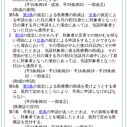
(平16条例18・追加、平29条例32・一部改正)
(助成の適用)
第5条
第3条
の規定による医療費の助成は、
次条
の規定によ
る申請があった日の属する月の初日
(新たに対象者となった
日の属する月に申請をした場合にあっては、当該対象者と
なった日)
から適用する。
2
前項
の規定にかかわらず、対象者が災害その他やむを得な
い理由により
次条
の規定による申請をすることができなか
った場合において、その理由がやんだ後15日以内にその申
請をしたときは、当該対象者に係る医療費の助成は、その
理由が生じた日の属する月の初日
(当該月の途中において新
たに対象者となった場合にあっては、当該対象者となった
日)
から適用する。
(平3条例24・平13条例23・平16条例18・平29条例
32・一部改正)
(助成の申請)
第6条
第3条
の規定による医療費の助成を受けようとする者
は、規則で定めるところにより、市長に申請しなければな
らない。
(平29条例32・一部改正)
(医療証の交付)
第7条
市長は、
前条
の申請があったときは、その資格を審査
し、対象者であることを確認したときは、規則で定める医
療証を交付する。