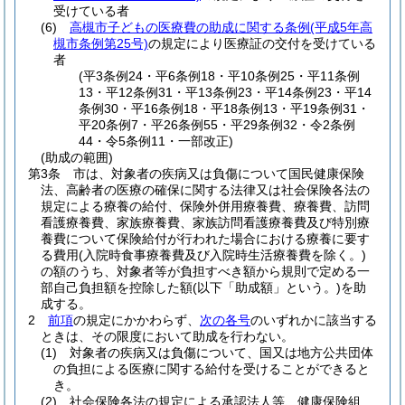
受けている者
(6)
高槻市子どもの医療費の助成に関する条例
(平成5年高
槻市条例第25号)
の規定により医療証の交付を受けている
者
(平3条例24・平6条例18・平10条例25・平11条例
13・平12条例31・平13条例23・平14条例23・平14
条例30・平16条例18・平18条例13・平19条例31・
平20条例7・平26条例55・平29条例32・令2条例
44・令5条例11・一部改正)
(助成の範囲)
第3条
市は、対象者の疾病又は負傷について国民健康保険
法、高齢者の医療の確保に関する法律又は社会保険各法の
規定による療養の給付、保険外併用療養費、療養費、訪問
看護療養費、家族療養費、家族訪問看護療養費及び特別療
養費について保険給付が行われた場合における療養に要す
る費用
(入院時食事療養費及び入院時生活療養費を除く。)
の額のうち、対象者等が負担すべき額から規則で定める一
部自己負担額を控除した額
(以下「助成額」という。)
を助
成する。
2
前項
の規定にかかわらず、
次の各号
のいずれかに該当する
ときは、その限度において助成を行わない。
(1)
対象者の疾病又は負傷について、国又は地方公共団体
の負担による医療に関する給付を受けることができると
き。
(2)
社会保険各法の規定による承認法人等、健康保険組