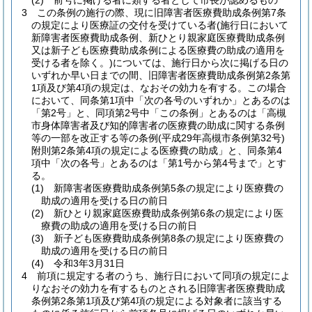
(2)
前号に掲げる者に類する者として市長が認めるもの
3
この条例の施行の際、現に旧障害者医療費助成条例第7条
の規定により医療証の交付を受けている者
(施行日において
新障害者医療費助成条例、新ひとり親家庭医療費助成条例
又は新子ども医療費助成条例による医療費の助成の適用を
受ける者を除く。)
については、施行日から次に掲げる日の
いずれか早い日までの間、旧障害者医療費助成条例第2条第
1項及び第4項の規定は、なおその効力を有する。
この場合
において、同条第1項中「次の各号のいずれか」とあるのは
「第2号」と、同項第2号中「この条例」とあるのは「高槻
市身体障害者及び知的障害者の医療費の助成に関する条例
等の一部を改正する等の条例
(平成29年高槻市条例第32号)
附則第2条第4項の規定による医療費の助成」と、同条第4
項中「次の各号」とあるのは「第1号から第4号まで」とす
る。
(1)
新障害者医療費助成条例第5条の規定により医療費の
助成の適用を受ける日の前日
(2)
新ひとり親家庭医療費助成条例第6条の規定により医
療費の助成の適用を受ける日の前日
(3)
新子ども医療費助成条例第8条の規定により医療費の
助成の適用を受ける日の前日
(4)
令和3年3月31日
4
前項に規定する者のうち、施行日において同項の規定によ
りなおその効力を有するものとされる旧障害者医療費助成
条例第2条第1項及び第4項の規定による対象者に該当する