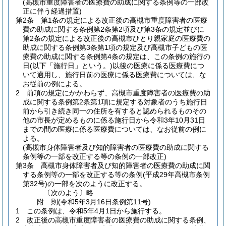
(高槻市重度障害者の医療費の助成に関する条例等の一部改
正に伴う経過措置)
第2条
第1条の規定による改正後の高槻市重度障害者の医療
費の助成に関する条例第2条第2項及び第3条の規定並びに
第2条の規定による改正後の高槻市ひとり親家庭の医療費の
助成に関する条例第3条第1項の規定及び高槻市子どもの医
療費の助成に関する条例第4条の規定は、この条例の施行の
日
(以下「施行日」という。)
以後の医療に係る医療費につ
いて適用し、施行日前の医療に係る医療費については、な
お従前の例による。
2
前項の規定にかかわらず、高槻市重度障害者の医療費の助
成に関する条例第2条第1項に規定する対象者のうち施行日
前から引き続き同一の住所を有すると認められるものその
他の市長が定めるものに係る施行日から令和3年10月31日
までの間の医療に係る医療費については、なお従前の例に
よる。
(高槻市身体障害者及び知的障害者の医療費の助成に関する
条例等の一部を改正する等の条例の一部改正)
第3条
高槻市身体障害者及び知的障害者の医療費の助成に関
する条例等の一部を改正する等の条例
(平成29年高槻市条例
第32号)
の一部を次のように改正する。
〔次のよう〕略
附
則
(令和5年3月16日
条例第11号)
1
この条例は、令和5年4月1日から施行する。
2
改正後の高槻市重度障害者の医療費の助成に関する条例、