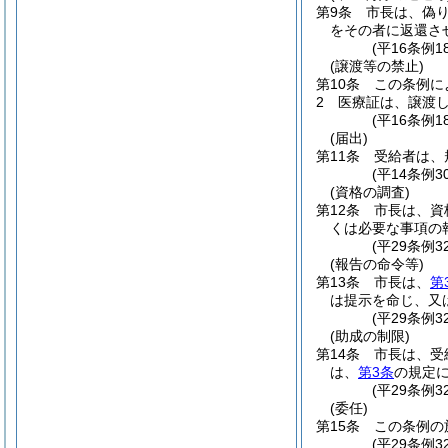
第9条
市長は、偽
をその者に返還さ
(平16条例
(譲渡等の禁止)
第10条
この条例に
2
医療証は、譲渡
(平16条例
(届出)
第11条
受給者は、
(平14条例
(資格の調査)
第12条
市長は、資
くは必要な事項の
(平29条例3
(報告の命令等)
第13条
市長は、
第
は提示を命じ、又
(平29条例3
(助成の制限)
第14条
市長は、受
は、
第3条
の規定
(平29条例3
(委任)
第15条
この条例の
(平29条例3