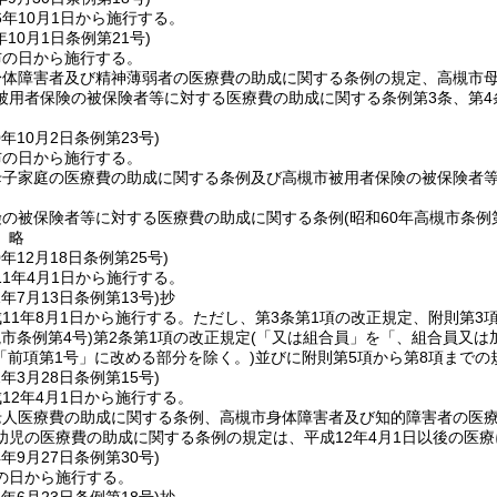
年10月1日から施行する。
年10月1日
条例第21号)
布の日から施行する。
体障害者及び精神薄弱者の医療費の助成に関する条例の規定、高槻市母
被用者保険の被保険者等に対する医療費の助成に関する条例第3条、第4
0年10月2日
条例第23号)
布の日から施行する。
子家庭の医療費の助成に関する条例及び高槻市被用者保険の被保険者等
険の被保険者等に対する医療費の助成に関する条例
(昭和60年高槻市条例
〕略
0年12月18日
条例第25号)
1年4月1日から施行する。
1年7月13日
条例第13号)
抄
11年8月1日から施行する。
ただし、第3条第1項の改正規定、附則第3
槻市条例第4号)
第2条第1項の改正規定
(「又は組合員」を「、組合員又は
「前項第1号」に改める部分を除く。)
並びに附則第5項から第8項までの
2年3月28日
条例第15号)
12年4月1日から施行する。
老人医療費の助成に関する条例、高槻市身体障害者及び知的障害者の医
幼児の医療費の助成に関する条例の規定は、平成12年4月1日以後の医
4年9月27日
条例第30号)
の日から施行する。