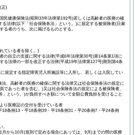
改正)
国民健康保険法
(昭和33年法律第192号)
若しくは高齢者の医療の確
する法律
(以下「社会保険各法」という。)
に規定する被保険者
(日雇
する者のうち、次に掲げるものとする。
れている者を除く。)
者の自立の支援に関する法律
(平成6年法律第30号)
第14条第1項に
関する法律の一部を改正する法律
(平成19年法律第127号)
附則第4条
項に規定する指定障害児入所施設等に入所し、若しくは入院してい
険法、高齢者の医療の確保に関する法律又は社会保険各法の規定に
員であった者を含む。)
又は社会保険各法の規定による被保険者、
等」という。)
が負担すべき額について全額公費負担を受けること
より医療証の交付を受けている者
平18条例13・平18条例39・平19条例31・平20条例7・平24条例
い。
(1月から10月
(規則で定める場合にあっては、9月)
までの間の医療