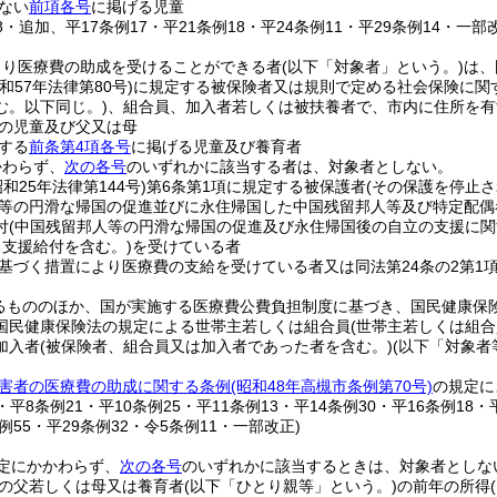
ない
前項各号
に掲げる児童
18・追加、平17条例17・平21条例18・平24条例11・平29条例14・一部
より医療費の助成を受けることができる者
(以下「対象者」という。)
は、
昭和57年法律第80号)
に規定する被保険者又は規則で定める社会保険に関
む。以下同じ。)
、組合員、加入者若しくは被扶養者で、市内に住所を有
の児童及び父又は母
する
前条第4項各号
に掲げる児童及び養育者
かわらず、
次の各号
のいずれかに該当する者は、対象者としない。
昭和25年法律第144号)
第6条第1項に規定する被保護者
(その保護を停止さ
等の円滑な帰国の促進並びに永住帰国した中国残留邦人等及び特定配偶
付
(中国残留邦人等の円滑な帰国の促進及び永住帰国後の自立の支援に
る支援給付を含む。)
を受けている者
基づく措置により医療費の支給を受けている者又は同法第24条の2第1
るもののほか、国が実施する医療費公費負担制度に基づき、国民健康保
国民健康保険法の規定による世帯主若しくは組合員
(世帯主若しくは組合
加入者
(被保険者、組合員又は加入者であった者を含む。)
(以下「対象者
害者の医療費の助成に関する条例
(昭和48年高槻市条例第70号)
の規定に
4・平8条例21・平10条例25・平11条例13・平14条例30・平16条例18・
条例55・平29条例32・令5条例11・一部改正)
定にかかわらず、
次の各号
のいずれかに該当するときは、対象者としな
の父若しくは母又は養育者
(以下「ひとり親等」という。)
の前年の所得