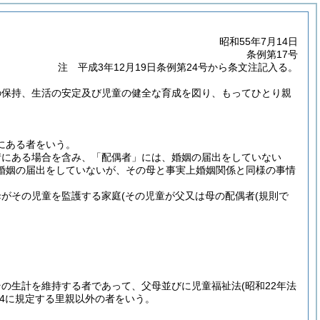
昭和55年7月14日
条例第17号
注 平成3年12月19日条例第24号から条文注記入る。
の保持、生活の安定及び児童の健全な育成を図り、もってひとり親
にある者をいう。
情にある場合を含み、「配偶者」には、婚姻の届出をしていない
婚姻の届出をしていないが、その母と事実上婚姻関係と同様の事情
母がその児童を監護する家庭
(その児童が父又は母の配偶者
(規則で
その生計を維持する者であって、父母並びに児童福祉法
(昭和22年法
の4に規定する里親以外の者をいう。