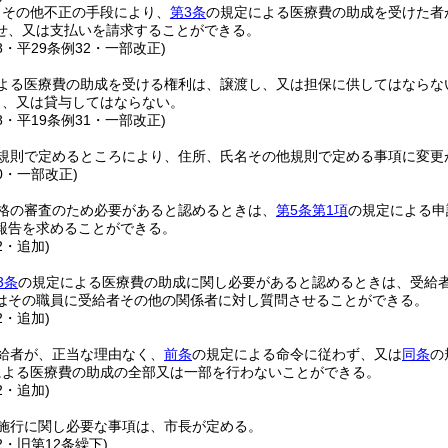
りその他不正の手段により、
第3条
の規定による医療費の助成を受けた者
せ、又は支払いを請求することができる。
18・平29条例32・一部改正)
よる医療費の助成を受ける権利は、譲渡し、又は担保に供してはならな
し、又は貸与してはならない。
18・平19条例31・一部改正)
規則で定めるところにより、住所、氏名その他規則で定める事項に変更
30・一部改正)
格の審査のため必要があると認めるときは、
第5条第1項
の規定による申
報告を求めることができる。
2・追加)
3条
の規定による医療費の助成に関し必要があると認めるときは、受給
はその職員に受給者その他の関係者に対し質問させることができる。
2・追加)
給者が、正当な理由なく、
前条
の規定による命令に従わず、又は
同条
の
による医療費の助成の全部又は一部を行わないことができる。
2・追加)
施行に関し必要な事項は、市長が定める。
2・旧第12条繰下)