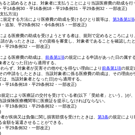
あると認めるときは、対象者に支払うことにより当該医療費の助成を行
1・平14条例30・平16条例18・平19条例31・平29条例32・一部改正)
支払方法)
に規定する方法により医療費の助成を受けるひとり親等は、
第3条第1項
18・追加、平29条例32・令6条例15・一部改正)
による医療費の助成を受けようとする者は、規則で定めるところにより
申請があったときは、その資格を審査し、対象者であることを確認した
18・平29条例32・一部改正)
による医療費の助成は、
前条第1項
の規定による申請があった日の属す
象者となった日)
から適用する。
かわらず、対象者が災害その他やむを得ない理由により
前条第1項
の規定
にその申請をしたときは、当該対象者に係る医療費の助成は、その理由が
ては、当該対象者となった日)
から適用する。
30・平16条例18・平29条例32・一部改正)
の規定により医療証の交付を受けている者
(以下「受給者」という。)
が、
当該保険医療機関等に医療証を提示しなければならない。
18・平19条例31・平29条例32・一部改正)
)
給者が疾病又は負傷に関し損害賠償を受けたときは、
第3条
の規定により
る金額を返還させることができる。
18・平29条例32・一部改正)
)