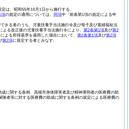
規定は、昭和55年10月1日から施行する。
1項
の規定の適用については、
同項
中「前条第1項の規定による申
ができる者のうち、児童扶養手当法施行令及び母子及び寡婦福祉法
定による改正後の児童扶養手当法施行令により、
第2条第1項
及び
第2
令による所得基準を適用した場合において、
第2条第1項
及び
第2項
び
第2項
に規定する者とみなす。
の助成に関する条例、高槻市身体障害者及び精神薄弱者の医療費の助
保険者等に対する医療費の助成に関する条例の規定による医療費の