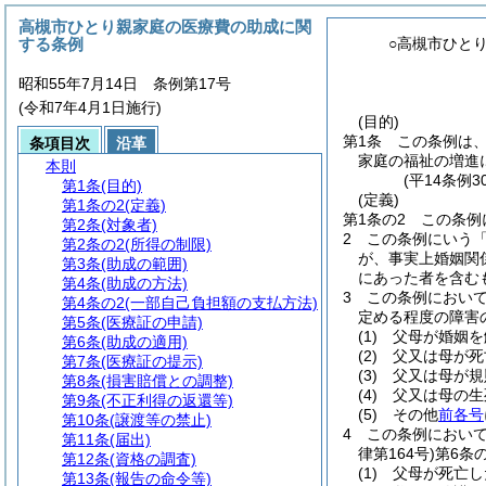
高槻市ひとり親家庭の医療費の助成に関
する条例
○高槻市ひと
昭和55年7月14日 条例第17号
(令和7年4月1日施行)
(目的)
第1条
この条例は
条項目次
沿革
家庭の福祉の増進
本則
(平14条例
第1条
(目的)
(定義)
第1条の2
(定義)
第1条の2
この条例
第2条
(対象者)
2
この条例にいう
第2条の2
(所得の制限)
が、事実上婚姻関
第3条
(助成の範囲)
にあった者を含む
第4条
(助成の方法)
3
この条例におい
第4条の2
(一部自己負担額の支払方法)
定める程度の障害
第5条
(医療証の申請)
(1)
父母が婚姻を
第6条
(助成の適用)
(2)
父又は母が死
第7条
(医療証の提示)
(3)
父又は母が規
第8条
(損害賠償との調整)
(4)
父又は母の生
第9条
(不正利得の返還等)
(5)
その他
前各号
第10条
(譲渡等の禁止)
4
この条例におい
第11条
(届出)
律第164号)
第6条
第12条
(資格の調査)
(1)
父母が死亡し
第13条
(報告の命令等)