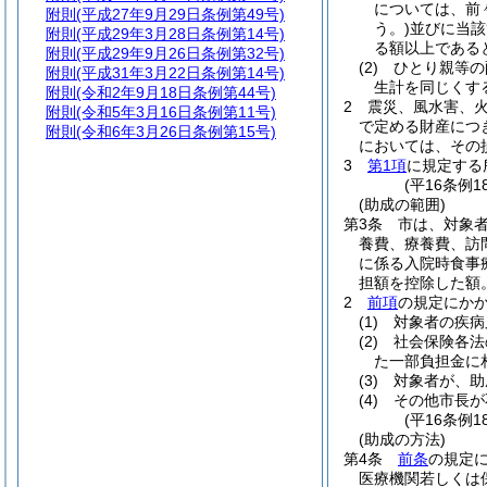
については、前
附則
(平成27年9月29日条例第49号)
う。)
並びに当該
附則
(平成29年3月28日条例第14号)
る額以上である
附則
(平成29年9月26日条例第32号)
(2)
ひとり親等の
附則
(平成31年3月22日条例第14号)
生計を同じくす
附則
(令和2年9月18日条例第44号)
2
震災、風水害、
附則
(令和5年3月16日条例第11号)
で定める財産につ
附則
(令和6年3月26日条例第15号)
においては、その
3
第1項
に規定する
(平16条例
(助成の範囲)
第3条
市は、対象
養費、療養費、訪
に係る入院時食事
担額を控除した額
2
前項
の規定にか
(1)
対象者の疾病
(2)
社会保険各法
た一部負担金に
(3)
対象者が、助
(4)
その他市長が
(平16条例
(助成の方法)
第4条
前条
の規定
医療機関若しくは