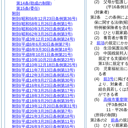
(2)
父母が監護し
第14条
(助成の制限)
(平16条例
第15条
(委任)
(対象者)
附則
第2条
この条例に
附則
(昭和56年12月23日条例第36号)
保に関する法律
(
附則
(昭和58年1月26日条例第1号)
特例被保険者を含
附則
(昭和60年3月29日条例第4号)
(1)
ひとり親家庭
附則
(昭和62年3月26日条例第3号)
(2)
養育者が養育
附則
(平成3年12月19日条例第24号)
2
前項
の規定にか
附則
(平成6年6月30日条例第7号)
(1)
生活保護法
(
附則
(平成6年9月30日条例第18号)
(2)
中国残留邦人
附則
(平成8年10月1日条例第21号)
規定する支援給
附則
(平成10年10月2日条例第23号)
第1項に規定す
附則
(平成10年12月18日条例第25号)
(3)
児童福祉法に
附則
(平成11年7月13日条例第13号)
る者
附則
(平成12年3月28日条例第15号)
(4)
前3号
に掲げ
附則
(平成14年9月27日条例第30号)
より、対象者、
附則
(平成16年6月23日条例第18号)
組合員若しくは
附則
(平成17年3月25日条例第17号)
ができる者
附則
(平成18年3月29日条例第13号)
(5)
高槻市重度障
附則
(平成18年9月29日条例第39号)
(平3条例2
附則
(平成19年12月20日条例第31号)
11・平26
附則
(平成20年3月28日条例第7号)
(所得の制限)
附則
(平成21年3月26日条例第18号)
第2条の2
前条
の規
附則
(平成24年3月28日条例第11号)
(1)
ひとり親家庭
附則
(平成26年9月30日条例第55号)