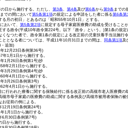
布の日から施行する。
ただし、
第3条
、
第4条
及び
第6条
から
第9条
までの
0日までの間において
第5条第1項
の規定による申請をした者に係る
第6条第
する月の初日」とあるのは「昭和55年10月1日」とする。
日において、
第5条第2項
に規定する母子家庭医療費の助成を受けること
正する政令
(平成10年政令第224号。以下「政令」という。)
第1条の規
なくなつた者で、政令第1条の規定による改正前の児童扶養手当法施行
ととなる者については、平成11年10月31日までの間は、
同条第1項
及
3・追加)
6年12月23日
条例第36号)
7年1月1日から施行する。
8年1月26日
条例第1号)
抄
58年2月1日から施行する。
0年3月29日
条例第4号)
抄
60年4月1日から施行する。
2年3月26日
条例第3号)
62年4月1日から施行する。
日前に行われた療養に関する保険給付に係る改正前の高槻市老人医療費
高槻市母子家庭の医療費の助成に関する条例及び高槻市被用者保険の被
なお従前の例による。
年12月19日
条例第24号)
4年1月1日から施行する。
年6月30日
条例第7号)
の日から施行する。
年9月30日
条例第18号)