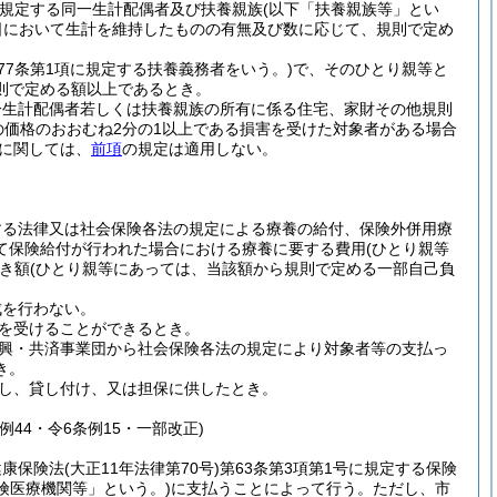
規定する同一生計配偶者及び扶養親族
(以下「扶養親族等」とい
日において生計を維持したものの有無及び数に応じて、規則で定め
877条第1項に規定する扶養義務者をいう。)
で、そのひとり親等と
則で定める額以上であるとき。
一生計配偶者若しくは扶養親族の所有に係る住宅、家財その他規則
の価格のおおむね2分の1以上である損害を受けた対象者がある場合
得に関しては、
前項
の規定は適用しない。
する法律又は社会保険各法の規定による療養の給付、保険外併用療
て保険給付が行われた場合における療養に要する費用
(ひとり親等
き額
(ひとり親等にあっては、当該額から規則で定める一部自己負
成を行わない。
を受けることができるとき。
興・共済事業団から社会保険各法の規定により対象者等の支払っ
き。
し、貸し付け、又は担保に供したとき。
条例44・令6条例15・一部改正)
健康保険法
(大正11年法律第70号)
第63条第3項第1号に規定する保険
険医療機関等」という。)
に支払うことによって行う。
ただし、市