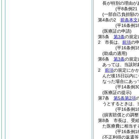
長が特別の理由が
(平8条例2
(一部自己負担額の
第4条の2
前条本文
(平16条例
(医療証の申請)
第5条
第3条
の規定
2
市長は、
前項
の
(平16条例
(助成の適用)
第6条
第3条
の規定
あっては、当該対
2
前項
の規定にか
んだ後15日以内
なった場合にあっ
(平14条例
(医療証の提示)
第7条
第5条第2項
うとするときは、
(平16条例
(損害賠償との調整
第8条
市長は、受
た医療費に相当す
(平16条例
(不正利得の返還等