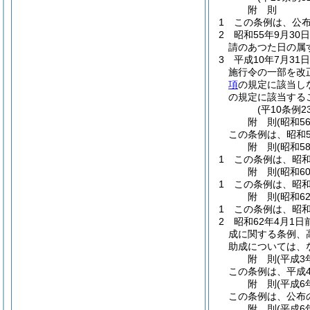
附
則
1
この条例は、公
2
昭和55年9月3
請のあつた日の属
3
平成10年7月31
施行令の一部を改
項
の規定に該当し
の規定に該当するこ
(平10条例2
附
則
(昭和5
この条例は、昭和5
附
則
(昭和5
1
この条例は、昭和
附
則
(昭和6
1
この条例は、昭和
附
則
(昭和6
1
この条例は、昭和
2
昭和62年4月1
成に関する条例、
助成については、
附
則
(平成3
この条例は、平成
附
則
(平成6
この条例は、公布
附
則
(平成6