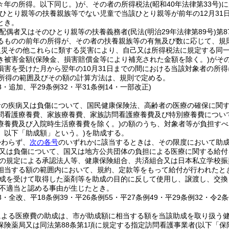
々年の所得。以下同じ。)
が、その者の所得税法
(昭和40年法律第33号)
に
ひとり親等の扶養親族等でない児童で当該ひとり親等が前年の12月31
とき。
配偶者又はそのひとり親等の扶養義務者
(民法
(明治29年法律第89号)
第
るものの前年の所得が、その者の扶養親族等の有無及び数に応じて、規
火災その他これらに類する災害により、自己又は所得税法に規定する同
き被害金額
(保険金、損害賠償金等により補充された金額を除く。)
がそ
損害を受けた月から翌年の10月31日までの間における当該対象者の所
所得の範囲及びその額の計算方法は、規則で定める。
18・追加、平29条例32・平31条例14・一部改正)
者の疾病又は負傷について、国民健康保険法、高齢者の医療の確保に関
問看護療養費、家族療養費、家族訪問看護療養費及び特別療養費につい
療養費及び入院時生活療養費を除く。)
の額のうち、対象者等が負担すべ
。以下「助成額」という。)
を助成する。
かわらず、
次の各号
のいずれかに該当するときは、その限度において助
又は負傷について、国又は地方公共団体の負担による医療に関する給付
の規定による承認法人等、健康保険組合、共済組合又は日本私立学校振
相当する額の範囲内において、規約、定款等をもって給付が行われたと
成を受けて取得した薬剤等を助成の目的に反して使用し、譲渡し、交換
不適当と認める事由が生じたとき。
18・全改、平18条例39・平26条例55・平27条例49・平29条例32・令2
による医療費の助成は、市が助成額に相当する額を当該助成を取り扱う
保険薬局又は同法第88条第1項に規定する指定訪問看護事業者
(以下「保