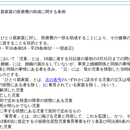
り親家庭の医療費の助成に関する条例
、ひとり親家庭に対し、医療費の一部を助成することにより、その健康
に資することを目的とする。
30・平16条例18・平29条例32・一部改正)
において「児童」とは、18歳に達する日以後の最初の3月31日までの間
「婚姻」には、婚姻の届出をしていないが、事実上婚姻関係と同様の事
係と同様の事情にある者を含み、「父」には、母が児童を懐胎した当時
ものとする。
て「ひとり親家庭」とは、
次の各号
のいずれかに該当する児童の父又は
の状態にある者を除く。)
に養育されている家庭を除く。)
をいう。
解消した児童
亡した児童
則で定める程度の障害の状態にある児童
死が明らかでない児童
に準ずる状態にある児童で規則で定めるもの
て「養育者」とは、次に掲げる児童と同居して、これを監護し、かつ、
の3第8項に規定する小規模住居型児童養育事業を行う者及び同法第6条
た児童