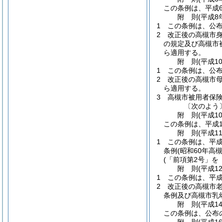
この条例は、平成6
附
則
(平成8
1
この条例は、公
2
改正後の高槻市身
の規定及び高槻市
ら適用する。
附
則
(平成1
1
この条例は、公
2
改正後の高槻市母
ら適用する。
3
高槻市被用者保
〔次のよう
附
則
(平成1
この条例は、平成1
附
則
(平成1
1
この条例は、平成
条例
(昭和60年高
(「前項第2号」を
附
則
(平成1
1
この条例は、平成
2
改正後の高槻市
条例及び高槻市乳
附
則
(平成1
この条例は、公布