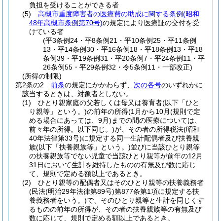
負担を受けることができる者
(5)
高槻市重度障害者の医療費の助成に関する条例
(昭和
48年高槻市条例第70号)
の規定により医療証の交付を受
けている者
(平3条例24・平8条例21・平10条例25・平11条例
13・平14条例30・平16条例18・平18条例13・平18
条例39・平19条例31・平20条例7・平24条例11・平
26条例55・平29条例32・令5条例11・一部改正)
(所得の制限)
第2条の2
前条
の規定にかかわらず、
次の各号
のいずれかに
該当するときは、対象者としない。
(1)
ひとり親家庭の父若しくは母又は養育者
(以下「ひと
り親等」という。)
の前年の所得
(1月から10月
(規則で定
める場合にあっては、9月)
までの間の医療については、
前々年の所得。以下同じ。)
が、その者の所得税法
(昭和
40年法律第33号)
に規定する同一生計配偶者及び扶養親
族
(以下「扶養親族等」という。)
並びに当該ひとり親等
の扶養親族等でない児童で当該ひとり親等が前年の12月
31日において生計を維持したものの有無及び数に応じ
て、規則で定める額以上であるとき。
(2)
ひとり親等の配偶者又はそのひとり親等の扶養義務者
(民法
(明治29年法律第89号)
第877条第1項に規定する扶
養義務者をいう。)
で、そのひとり親等と生計を同じくす
るものの前年の所得が、その者の扶養親族等の有無及び
数に応じて、規則で定める額以上であるとき。