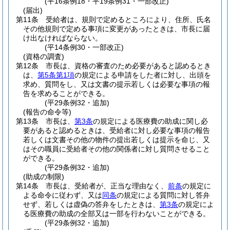
(平16条例18・平19条例31・一部改正)
(届出)
第11条
受給者は、規則で定めるところにより、住所、氏名
その他規則で定める事項に変更があったときは、市長に届
け出なければならない。
(平14条例30・一部改正)
(資格の調査)
第12条
市長は、資格の審査のため必要があると認めるとき
は、
第5条第1項
の規定による申請をした者に対し、出頭を
求め、質問をし、又は文書の提示若しくは必要な事項の報
告を求めることができる。
(平29条例32・追加)
(報告の命令等)
第13条
市長は、
第3条
の規定による医療費の助成に関し必
要があると認めるときは、受給者に対し必要な事項の報告
若しくは文書その他の物件の提出若しくは提示を命じ、又
はその職員に受給者その他の関係者に対し質問させること
ができる。
(平29条例32・追加)
(助成の制限)
第14条
市長は、受給者が、正当な理由なく、
前条
の規定に
よる命令に従わず、又は
同条
の規定による質問に対し答弁
せず、若しくは虚偽の答弁をしたときは、
第3条
の規定によ
る医療費の助成の全部又は一部を行わないことができる。
(平29条例32・追加)