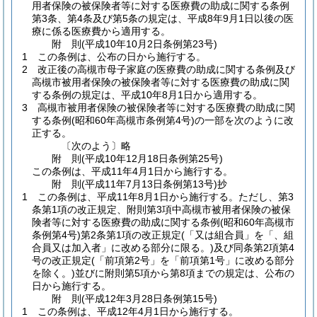
用者保険の被保険者等に対する医療費の助成に関する条例
第3条、第4条及び第5条の規定は、平成8年9月1日以後の医
療に係る医療費から適用する。
附
則
(平成10年10月2日
条例第23号)
1
この条例は、公布の日から施行する。
2
改正後の高槻市母子家庭の医療費の助成に関する条例及び
高槻市被用者保険の被保険者等に対する医療費の助成に関
する条例の規定は、平成10年8月1日から適用する。
3
高槻市被用者保険の被保険者等に対する医療費の助成に関
する条例
(昭和60年高槻市条例第4号)
の一部を次のように改
正する。
〔次のよう〕略
附
則
(平成10年12月18日
条例第25号)
この条例は、平成11年4月1日から施行する。
附
則
(平成11年7月13日
条例第13号)
抄
1
この条例は、平成11年8月1日から施行する。
ただし、第3
条第1項の改正規定、附則第3項中高槻市被用者保険の被保
険者等に対する医療費の助成に関する条例
(昭和60年高槻市
条例第4号)
第2条第1項の改正規定
(「又は組合員」を「、組
合員又は加入者」に改める部分に限る。)
及び同条第2項第4
号の改正規定
(「前項第2号」を「前項第1号」に改める部分
を除く。)
並びに附則第5項から第8項までの規定は、公布の
日から施行する。
附
則
(平成12年3月28日
条例第15号)
1
この条例は、平成12年4月1日から施行する。