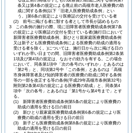
る改正前の高槻市子どもの医療費の助成に関する条例第7
条又は第4条の規定による廃止前の高槻市老人医療費の助
成に関する条例
(以下「旧老人医療費助成条例」とい
う。)
第6条の規定により医療証の交付を受けている者
(2)
前号に掲げる者に類する者として市長が認めるもの
3
この条例の施行の際、現に旧障害者医療費助成条例第7条
の規定により医療証の交付を受けている者
(施行日において
新障害者医療費助成条例、新ひとり親家庭医療費助成条例
又は新子ども医療費助成条例による医療費の助成の適用を
受ける者を除く。)
については、施行日から次に掲げる日の
いずれか早い日までの間、旧障害者医療費助成条例第2条第
1項及び第4項の規定は、なおその効力を有する。
この場合
において、同条第1項中「次の各号のいずれか」とあるのは
「第2号」と、同項第2号中「この条例」とあるのは「高槻
市身体障害者及び知的障害者の医療費の助成に関する条例
等の一部を改正する等の条例
(平成29年高槻市条例第32号)
附則第2条第4項の規定による医療費の助成」と、同条第4
項中「次の各号」とあるのは「第1号から第4号まで」とす
る。
(1)
新障害者医療費助成条例第5条の規定により医療費の
助成の適用を受ける日の前日
(2)
新ひとり親家庭医療費助成条例第6条の規定により医
療費の助成の適用を受ける日の前日
(3)
新子ども医療費助成条例第8条の規定により医療費の
助成の適用を受ける日の前日