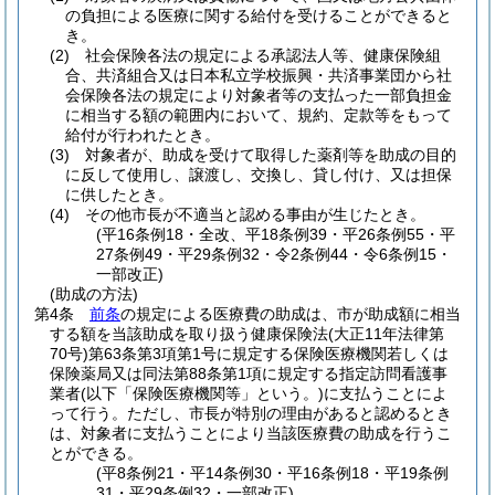
の負担による医療に関する給付を受けることができると
き。
(2)
社会保険各法の規定による承認法人等、健康保険組
合、共済組合又は日本私立学校振興・共済事業団から社
会保険各法の規定により対象者等の支払った一部負担金
に相当する額の範囲内において、規約、定款等をもって
給付が行われたとき。
(3)
対象者が、助成を受けて取得した薬剤等を助成の目的
に反して使用し、譲渡し、交換し、貸し付け、又は担保
に供したとき。
(4)
その他市長が不適当と認める事由が生じたとき。
(平16条例18・全改、平18条例39・平26条例55・平
27条例49・平29条例32・令2条例44・令6条例15・
一部改正)
(助成の方法)
第4条
前条
の規定による医療費の助成は、市が助成額に相当
する額を当該助成を取り扱う健康保険法
(大正11年法律第
70号)
第63条第3項第1号に規定する保険医療機関若しくは
保険薬局又は同法第88条第1項に規定する指定訪問看護事
業者
(以下「保険医療機関等」という。)
に支払うことによ
って行う。
ただし、市長が特別の理由があると認めるとき
は、対象者に支払うことにより当該医療費の助成を行うこ
とができる。
(平8条例21・平14条例30・平16条例18・平19条例
31・平29条例32・一部改正)