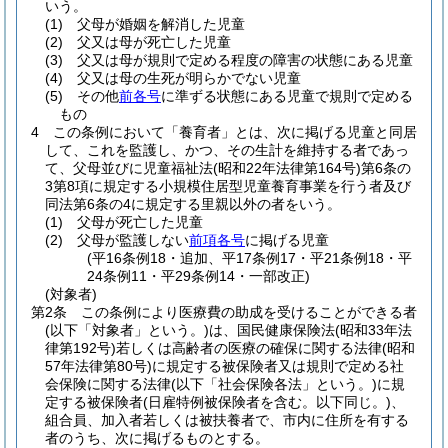
いう。
(1)
父母が婚姻を解消した児童
(2)
父又は母が死亡した児童
(3)
父又は母が規則で定める程度の障害の状態にある児童
(4)
父又は母の生死が明らかでない児童
(5)
その他
前各号
に準ずる状態にある児童で規則で定める
もの
4
この条例において「養育者」とは、次に掲げる児童と同居
して、これを監護し、かつ、その生計を維持する者であっ
て、父母並びに児童福祉法
(昭和22年法律第164号)
第6条の
3第8項に規定する小規模住居型児童養育事業を行う者及び
同法第6条の4に規定する里親以外の者をいう。
(1)
父母が死亡した児童
(2)
父母が監護しない
前項各号
に掲げる児童
(平16条例18・追加、平17条例17・平21条例18・平
24条例11・平29条例14・一部改正)
(対象者)
第2条
この条例により医療費の助成を受けることができる者
(以下「対象者」という。)
は、国民健康保険法
(昭和33年法
律第192号)
若しくは高齢者の医療の確保に関する法律
(昭和
57年法律第80号)
に規定する被保険者又は規則で定める社
会保険に関する法律
(以下「社会保険各法」という。)
に規
定する被保険者
(日雇特例被保険者を含む。以下同じ。)
、
組合員、加入者若しくは被扶養者で、市内に住所を有する
者のうち、次に掲げるものとする。