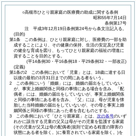
○高槻市ひとり親家庭の医療費の助成に関する条例
昭和55年7月14日
条例第17号
注 平成3年12月19日条例第24号から条文注記入る。
(目的)
第1条
この条例は、ひとり親家庭に対し、医療費の一部を助
成することにより、その健康の保持、生活の安定及び児童
の健全な育成を図り、もってひとり親家庭の福祉の増進に
資することを目的とする。
(平14条例30・平16条例18・平29条例32・一部改正)
(定義)
第1条の2
この条例において「児童」とは、18歳に達する日
以後の最初の3月31日までの間にある者をいう。
2
この条例にいう「婚姻」には、婚姻の届出をしていない
が、事実上婚姻関係と同様の事情にある場合を含み、「配
偶者」には、婚姻の届出をしていないが、事実上婚姻関係
と同様の事情にある者を含み、「父」には、母が児童を懐
胎した当時婚姻の届出をしていないが、その母と事実上婚
姻関係と同様の事情にあった者を含むものとする。
3
この条例において「ひとり親家庭」とは、
次の各号
のいず
れかに該当する児童の父又は母がその児童を監護する家庭
(その児童が父又は母の配偶者
(規則で定める程度の障害の
状態にある者を除く。)
に養育されている家庭を除く。)
を