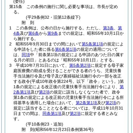
(委任)
第15条
この条例の施行に関し必要な事項は、市長が定め
る。
(平29条例32・旧第12条繰下)
附
則
1
この条例は、公布の日から施行する。
ただし、
第3条
、
第
4条
及び
第6条
から
第9条
までの規定は、昭和55年10月1日か
ら施行する。
2
昭和55年9月30日までの間において
第5条第1項
の規定によ
る申請をした者に係る
第6条第1項
の規定の適用について
は、
同項
中「前条第1項の規定による申請のあつた日の属す
る月の初日」とあるのは「昭和55年10月1日」とする。
3
平成10年7月31日において、
第5条第2項
に規定する母子家
庭医療費の助成を受けることができる者のうち、児童扶養
手当法施行令及び母子及び寡婦福祉法施行令の一部を改正
する政令
(平成10年政令第224号。以下「政令」という。)
第
1条の規定による改正後の児童扶養手当法施行令により、
第
2条第1項
及び
第2項
の規定に該当しなくなつた者で、政令
第1条の規定による改正前の児童扶養手当法施行令による所
得基準を適用した場合において、
第2条第1項
及び
第2項
の
規定に該当することとなる者については、平成11年10月31
日までの間は、
同条第1項
及び
第2項
に規定する者とみな
す。
(平10条例23・追加)
附
則
(昭和56年12月23日
条例第36号)