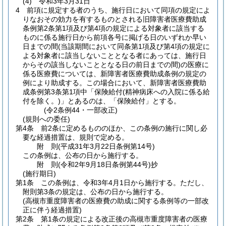
(4)
令和3年3月31日
4
前項に規定する者のうち、施行日において同項の規定によ
りなおその効力を有するものとされる旧障害者医療費助成
条例第2条第1項及び第4項の規定による対象者に該当する
ものに係る施行日から前項各号に掲げる日のいずれか早い
日までの間
(当該期間において同条第1項及び第4項の規定に
よる対象者に該当しないこととなる者にあっては、施行日
からその該当しないこととなる日の前日までの間)
の医療に
係る医療費については、新障害者医療費助成条例の規定の
例により助成する。
この場合において、新障害者医療費助
成条例第3条第1項中「保険給付
(精神病床への入院に係る給
付を除く。)
」とあるのは、「保険給付」とする。
(令2条例44・一部改正)
(規則への委任)
第4条
前2条に定めるもののほか、この条例の施行に関し必
要な経過措置は、規則で定める。
附
則
(平成31年3月22日
条例第14号)
この条例は、公布の日から施行する。
附
則
(令和2年9月18日
条例第44号)
抄
(施行期日)
第1条
この条例は、令和3年4月1日から施行する。
ただし、
附則第3条の規定は、公布の日から施行する。
(高槻市重度障害者の医療費の助成に関する条例等の一部改
正に伴う経過措置)
第2条
第1条の規定による改正後の高槻市重度障害者の医療