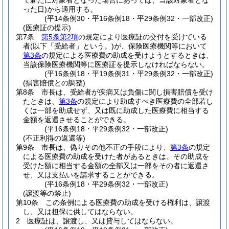
て新たに対象者となった場合にあっては、当該対象者とな
った日)
から適用する。
(平14条例30・平16条例18・平29条例32・一部改正)
(医療証の提示)
第7条
第5条第2項
の規定により医療証の交付を受けている
者
(以下「受給者」という。)
が、保険医療機関等において
第3条
の規定による医療費の助成を受けようとするときは、
当該保険医療機関等に医療証を提示しなければならない。
(平16条例18・平19条例31・平29条例32・一部改正)
(損害賠償との調整)
第8条
市長は、受給者が疾病又は負傷に関し損害賠償を受け
たときは、
第3条
の規定により助成すべき医療費の全部若し
くは一部を助成せず、又は既に助成した医療費に相当する
金額を返還させることができる。
(平16条例18・平29条例32・一部改正)
(不正利得の返還等)
第9条
市長は、偽りその他不正の手段により、
第3条
の規定
による医療費の助成を受けた者があるときは、その助成を
受けた額に相当する金額の全部又は一部をその者に返還さ
せ、又は支払いを請求することができる。
(平16条例18・平29条例32・一部改正)
(譲渡等の禁止)
第10条
この条例による医療費の助成を受ける権利は、譲渡
し、又は担保に供してはならない。
2
医療証は、譲渡し、又は貸与してはならない。