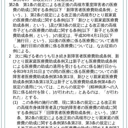
第2条
第1条の規定による改正後の高槻市重度障害者の医療
費の助成に関する条例
(以下「新障害者医療費助成条例」と
いう。)
、第2条の規定による改正後の高槻市ひとり親家庭
の医療費の助成に関する条例
(以下「新ひとり親家庭医療費
助成条例」という。)
及び第3条の規定による改正後の高槻
市子どもの医療費の助成に関する条例
(以下「新子ども医療
費助成条例」という。)
の規定は、平成30年4月1日
(以下
「施行日」という。)
以後の医療に係る医療費について適用
し、施行日前の医療に係る医療費については、なお従前の
例による。
2
次に掲げる者のうち引き続き新障害者医療費助成条例、新
ひとり親家庭医療費助成条例又は新子ども医療費助成条例
による医療費の助成の適用を受けるものに係る施行日から
令和3年3月31日までの間の医療に係る医療費についての新
障害者医療費助成条例第3条第1項、新ひとり親家庭医療費
助成条例第3条第1項又は新子ども医療費助成条例第4条の
規定の適用については、これらの規定中「
(精神病床への入
院に係る給付を除く。)
が行われた」とあるのは、「が行わ
れた」とする。
(1)
この条例の施行の際、現に第1条の規定による改正前
の高槻市身体障害者及び知的障害者の医療費の助成に関
する条例
(以下「旧障害者医療費助成条例」という。)
第7
条、第2条の規定による改正前の高槻市ひとり親家庭の医
療費の助成に関する条例第5条第2項、第3条の規定によ