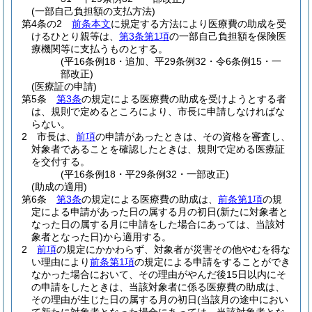
(一部自己負担額の支払方法)
第4条の2
前条本文
に規定する方法により医療費の助成を受
けるひとり親等は、
第3条第1項
の一部自己負担額を保険医
療機関等に支払うものとする。
(平16条例18・追加、平29条例32・令6条例15・一
部改正)
(医療証の申請)
第5条
第3条
の規定による医療費の助成を受けようとする者
は、規則で定めるところにより、市長に申請しなければな
らない。
2
市長は、
前項
の申請があったときは、その資格を審査し、
対象者であることを確認したときは、規則で定める医療証
を交付する。
(平16条例18・平29条例32・一部改正)
(助成の適用)
第6条
第3条
の規定による医療費の助成は、
前条第1項
の規
定による申請があった日の属する月の初日
(新たに対象者と
なった日の属する月に申請をした場合にあっては、当該対
象者となった日)
から適用する。
2
前項
の規定にかかわらず、対象者が災害その他やむを得な
い理由により
前条第1項
の規定による申請をすることができ
なかった場合において、その理由がやんだ後15日以内にそ
の申請をしたときは、当該対象者に係る医療費の助成は、
その理由が生じた日の属する月の初日
(当該月の途中におい