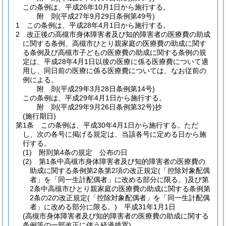
この条例は、平成26年10月1日から施行する。
附
則
(平成27年9月29日
条例第49号)
1
この条例は、平成28年4月1日から施行する。
2
改正後の高槻市身体障害者及び知的障害者の医療費の助成
に関する条例、高槻市ひとり親家庭の医療費の助成に関す
る条例及び高槻市子どもの医療費の助成に関する条例の規
定は、平成28年4月1日以後の医療に係る医療費について適
用し、同日前の医療に係る医療費については、なお従前の
例による。
附
則
(平成29年3月28日
条例第14号)
この条例は、平成29年4月1日から施行する。
附
則
(平成29年9月26日
条例第32号)
抄
(施行期日)
第1条
この条例は、平成30年4月1日から施行する。
ただ
し、次の各号に掲げる規定は、当該各号に定める日から施
行する。
(1)
附則第4条の規定 公布の日
(2)
第1条中高槻市身体障害者及び知的障害者の医療費の
助成に関する条例第2条第2項の改正規定
(「控除対象配偶
者」を「同一生計配偶者」に改める部分に限る。)
及び第
2条中高槻市ひとり親家庭の医療費の助成に関する条例第
2条の2の改正規定
(「控除対象配偶者」を「同一生計配偶
者」に改める部分に限る。)
平成31年1月1日
(高槻市身体障害者及び知的障害者の医療費の助成に関する
条例等の一部改正に伴う経過措置)