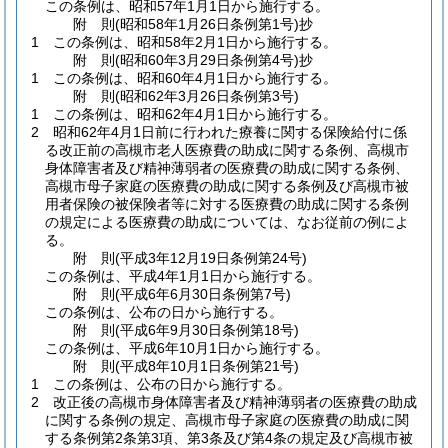
この条例は、昭和57年1月1日から施行する。
附
則
(昭和58年1月26日
条例第1号)
抄
1
この条例は、昭和58年2月1日から施行する。
附
則
(昭和60年3月29日
条例第4号)
抄
1
この条例は、昭和60年4月1日から施行する。
附
則
(昭和62年3月26日
条例第3号)
1
この条例は、昭和62年4月1日から施行する。
2
昭和62年4月1日前に行われた療養に関する保険給付に係
る改正前の高槻市老人医療費の助成に関する条例、高槻市
身体障害者及び精神薄弱者の医療費の助成に関する条例、
高槻市母子家庭の医療費の助成に関する条例及び高槻市被
用者保険の被保険者等に対する医療費の助成に関する条例
の規定による医療費の助成については、なお従前の例によ
る。
附
則
(平成3年12月19日
条例第24号)
この条例は、平成4年1月1日から施行する。
附
則
(平成6年6月30日
条例第7号)
この条例は、公布の日から施行する。
附
則
(平成6年9月30日
条例第18号)
この条例は、平成6年10月1日から施行する。
附
則
(平成8年10月1日
条例第21号)
1
この条例は、公布の日から施行する。
2
改正後の高槻市身体障害者及び精神薄弱者の医療費の助成
に関する条例の規定、高槻市母子家庭の医療費の助成に関
する条例第2条第3項、第3条及び第4条の規定及び高槻市被