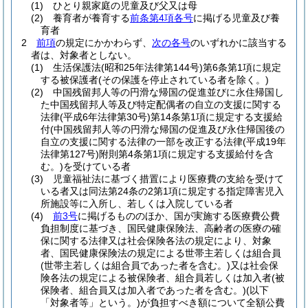
(1)
ひとり親家庭の児童及び父又は母
(2)
養育者が養育する
前条第4項各号
に掲げる児童及び養
育者
2
前項
の規定にかかわらず、
次の各号
のいずれかに該当する
者は、対象者としない。
(1)
生活保護法
(昭和25年法律第144号)
第6条第1項に規定
する被保護者
(その保護を停止されている者を除く。)
(2)
中国残留邦人等の円滑な帰国の促進並びに永住帰国し
た中国残留邦人等及び特定配偶者の自立の支援に関する
法律
(平成6年法律第30号)
第14条第1項に規定する支援給
付
(中国残留邦人等の円滑な帰国の促進及び永住帰国後の
自立の支援に関する法律の一部を改正する法律
(平成19年
法律第127号)
附則第4条第1項に規定する支援給付を含
む。)
を受けている者
(3)
児童福祉法に基づく措置により医療費の支給を受けて
いる者又は同法第24条の2第1項に規定する指定障害児入
所施設等に入所し、若しくは入院している者
(4)
前3号
に掲げるもののほか、国が実施する医療費公費
負担制度に基づき、国民健康保険法、高齢者の医療の確
保に関する法律又は社会保険各法の規定により、対象
者、国民健康保険法の規定による世帯主若しくは組合員
(世帯主若しくは組合員であった者を含む。)
又は社会保
険各法の規定による被保険者、組合員若しくは加入者
(被
保険者、組合員又は加入者であった者を含む。)
(以下
「対象者等」という。)
が負担すべき額について全額公費