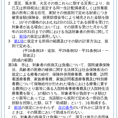
2
震災、風水害、火災その他これらに類する災害により、自
己又は所得税法に規定する同一生計配偶者若しくは扶養親
族の所有に係る住宅、家財その他規則で定める財産につき
被害金額
(保険金、損害賠償金等により補充された金額を除
く。)
がその価格のおおむね2分の1以上である損害を受けた
対象者がある場合においては、その損害を受けた月から翌
年の10月31日までの間における当該対象者の所得に関して
は、
前項
の規定は適用しない。
3
第1項
に規定する所得の範囲及びその額の計算方法は、規
則で定める。
(平16条例18・追加、平29条例32・平31条例14・一
部改正)
(助成の範囲)
第3条
市は、対象者の疾病又は負傷について、国民健康保険
法、高齢者の医療の確保に関する法律又は社会保険各法の
規定による療養の給付、保険外併用療養費、療養費、訪問
看護療養費、家族療養費、家族訪問看護療養費及び特別療
養費について保険給付が行われた場合における療養に要す
る費用
(ひとり親等に係る入院時食事療養費及び入院時生活
療養費を除く。)
の額のうち、対象者等が負担すべき額
(ひ
とり親等にあっては、当該額から規則で定める一部自己負
担額を控除した額。以下「助成額」という。)
を助成する。
2
前項
の規定にかかわらず、
次の各号
のいずれかに該当する
ときは、その限度において助成を行わない。
(1)
対象者の疾病又は負傷について、国又は地方公共団体