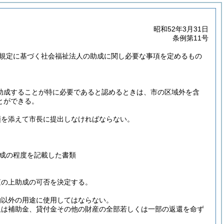
昭和52年3月31日
条例第11号
の規定に基づく社会福祉法人の助成に関し必要な事項を定めるもの
助成することが特に必要であると認めるときは、市の区域外を含
とができる。
類を添えて市長に提出しなければならない。
成の程度を記載した書類
査の上助成の可否を決定する。
的以外の用途に使用してはならない。
又は補助金、貸付金その他の財産の全部若しくは一部の返還を命ず