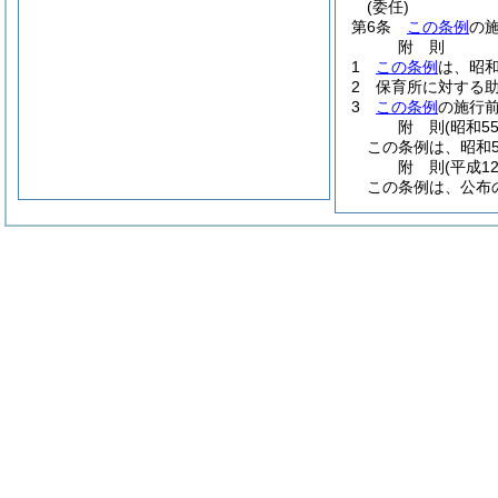
(委任)
第6条
この条例
の
附
則
1
この条例
は、昭和
2
保育所に対する
3
この条例
の施行
附
則
(昭和5
この条例は、昭和5
附
則
(平成1
この条例は、公布