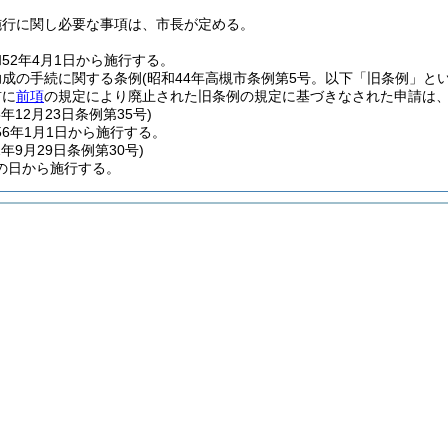
施行に関し必要な事項は、市長が定める。
52年4月1日から施行する。
助成の手続に関する条例
(昭和44年高槻市条例第5号。以下「旧条例」とい
前に
前項
の規定により廃止された旧条例の規定に基づきなされた申請は
5年12月23日
条例第35号)
6年1月1日から施行する。
2年9月29日
条例第30号)
の日から施行する。