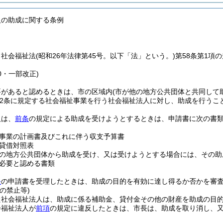
人の助成に関する条例
、社会福祉法
(昭和26年法律第45号。以下「法」という。)
第58条第1項
30・一部改正)
要があると認めるときは、市の区域内
(市が他の地方公共団体と共同して
2条に規定する社会福祉事業を行う社会福祉法人に対し、助成を行うこ
人は、
前条
の規定による助成を受けようとするときは、申請書に次の書
事業の計画書及びこれに伴う収支予算書
貸借対照表
の地方公共団体から助成を受け、又は受けようとする場合には、その助
必要と認める書類
条
の申請書を受理したときは、助成の目的を有効に達し得るか否かを審
の禁止等)
た社会福祉法人は、助成に係る補助金、貸付金その他の財産を助成の目
会福祉法人が
前項
の規定に違反したときは、市長は、助成を取り消し、