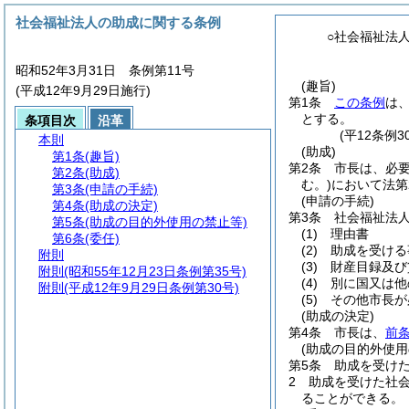
社会福祉法人の助成に関する条例
○社会福祉法
昭和52年3月31日 条例第11号
(趣旨)
(平成12年9月29日施行)
第1条
この条例
は
とする。
条項目次
沿革
(平12条例
本則
(助成)
第1条
(趣旨)
第2条
市長は、必
第2条
(助成)
む。)
において法第
第3条
(申請の手続)
(申請の手続)
第4条
(助成の決定)
第3条
社会福祉法
第5条
(助成の目的外使用の禁止等)
(1)
理由書
第6条
(委任)
(2)
助成を受ける
附則
(3)
財産目録及び
附則
(昭和55年12月23日条例第35号)
(4)
別に国又は他
附則
(平成12年9月29日条例第30号)
(5)
その他市長が
(助成の決定)
第4条
市長は、
前
(助成の目的外使用
第5条
助成を受け
2
助成を受けた社
ることができる。