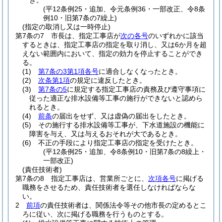
き。
(平12条例25・追加、令元条例36・一部改正、令8条
例10・旧第7条の7繰上)
(指定の取消し又は一時停止)
第7条の7
市長は、指定工事店が
次の各号
のいずれかに該当
するときは、指定工事店の指定を取り消し、又は6か月を超
えない範囲内において、指定の効力を停止することができ
る。
(1)
第7条の3第1項各号
に適合しなくなったとき。
(2)
次条第1項
の規定に違反したとき。
(3)
第7条の5
に規定する指定工事店の責務及び遵守事項に
従った適正な排水設備等工事の施行ができないと認めら
れるとき。
(4)
前条
の届出をせず、又は虚偽の届出をしたとき。
(5)
その施行する排水設備等工事が、下水道施設の機能に
障害を与え、又は与えるおそれが大であるとき。
(6)
不正の手段により指定工事店の指定を受けたとき。
(平12条例25・追加、令8条例10・旧第7条の8繰上・
一部改正)
(責任技術者)
第7条の8
指定工事店は、営業所ごとに、
次項各号
に掲げる
職務をさせるため、責任技術者を選任しなければならな
い。
2
前項
の責任技術者は、関係法令等その他市長の定めるとこ
ろに従い、次に掲げる職務を行うものとする。