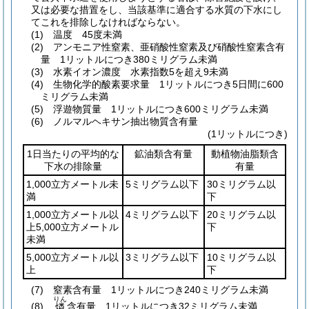
又は必要な措置をし、当該基準に適合する水質の下水にし
てこれを排除しなければならない。
(1)
温度 45度未満
(2)
アンモニア性窒素、亜硝酸性窒素及び硝酸性窒素含有
量 1リットルにつき380ミリグラム未満
(3)
水素イオン濃度 水素指数5を超え9未満
(4)
生物化学的酸素要求量 1リットルにつき5日間に600
ミリグラム未満
(5)
浮遊物質量 1リットルにつき600ミリグラム未満
(6)
ノルマルヘキサン抽出物質含有量
(1リットルにつき)
1日当たりの平均的な
鉱油類含有量
動植物油脂類含
下水の排除量
有量
1,000立方メートル未
5ミリグラム以下
30ミリグラム以
満
下
1,000立方メートル以
4ミリグラム以下
20ミリグラム以
上5,000立方メートル
下
未満
5,000立方メートル以
3ミリグラム以下
10ミリグラム以
上
下
(7)
窒素含有量 1リットルにつき240ミリグラム未満
りん
(8)
含有量 1リットルにつき32ミリグラム未満
燐