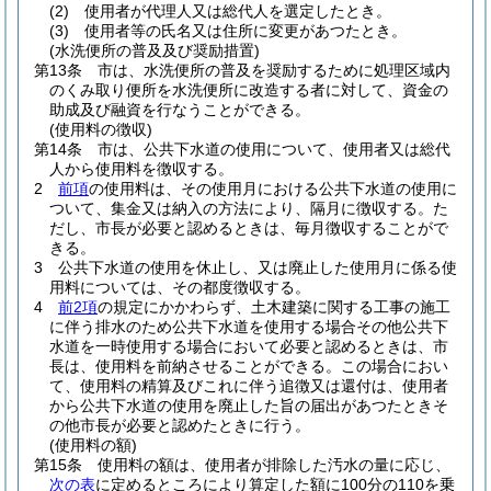
(2)
使用者が代理人又は総代人を選定したとき。
(3)
使用者等の氏名又は住所に変更があつたとき。
(水洗便所の普及及び奨励措置)
第13条
市は、水洗便所の普及を奨励するために処理区域内
のくみ取り便所を水洗便所に改造する者に対して、資金の
助成及び融資を行なうことができる。
(使用料の徴収)
第14条
市は、公共下水道の使用について、使用者又は総代
人から使用料を徴収する。
2
前項
の使用料は、その使用月における公共下水道の使用に
ついて、集金又は納入の方法により、隔月に徴収する。
た
だし、市長が必要と認めるときは、毎月徴収することがで
きる。
3
公共下水道の使用を休止し、又は廃止した使用月に係る使
用料については、その都度徴収する。
4
前2項
の規定にかかわらず、土木建築に関する工事の施工
に伴う排水のため公共下水道を使用する場合その他公共下
水道を一時使用する場合において必要と認めるときは、市
長は、使用料を前納させることができる。
この場合におい
て、使用料の精算及びこれに伴う追徴又は還付は、使用者
から公共下水道の使用を廃止した旨の届出があつたときそ
の他市長が必要と認めたときに行う。
(使用料の額)
第15条
使用料の額は、使用者が排除した汚水の量に応じ、
次の表
に定めるところにより算定した額に100分の110を乗