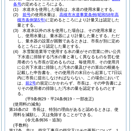
各号
の定めるところによる。
(1)
水道水を使用した場合は、水道の使用水量とする。
(2)
前号
の使用水量は、
高槻市水道事業条例
(昭和58年高
槻市条例第5号)
に定めるところにより計量又は認定した
量とする。
(3)
水道水以外の水を使用した場合は、その使用水量と
し、使用水量は、量水器により計量した量とする。
ただ
し、量水器の設置が困難であるときは、市長が別に定め
るところにより認定した量とする。
(4)
氷雪製造業等で使用する水の量がその営業に伴い公共
下水道に排除する汚水の量と著しく異なるものを営む使
用者のうち市長が定めるものは、毎使用月、その使用月
に公共下水道に排除した汚水の量及びその算出の根拠を
記載した申告書を、その使用月の末日から起算して7日以
内に市長に提出しなければならない。
この場合において
は、
前2号
の規定にかかわらず、市長は、その申告書によ
りその使用者の排除した汚水の量を認定するものとす
る。
(平9条例29・平24条例19・一部改正)
(使用料の減免)
第16条の2
市長は、特別の理由があると認めるときは、使
用料を減額し、又は免除することができる。
(令元条例36・追加)
(手数料)
第17条
市は、指定工事店の指定又はその更新について、1