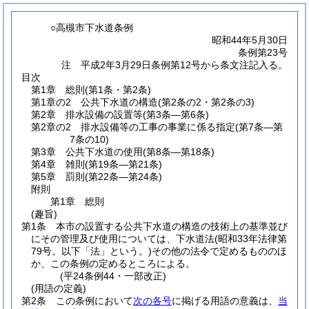
○高槻市下水道条例
昭和44年5月30日
条例第23号
注 平成2年3月29日条例第12号から条文注記入る。
目次
第1章
総則
(第1条・第2条)
第1章の2
公共下水道の構造
(第2条の2・第2条の3)
第2章
排水設備の設置等
(第3条―第6条)
第2章の2
排水設備等の工事の事業に係る指定
(第7条―第
7条の10)
第3章
公共下水道の使用
(第8条―第18条)
第4章
雑則
(第19条―第21条)
第5章
罰則
(第22条―第24条)
附則
第1章
総則
(趣旨)
第1条
本市の設置する公共下水道の構造の技術上の基準並び
にその管理及び使用については、下水道法
(昭和33年法律第
79号。以下「法」という。)
その他の法令で定めるもののほ
か、この条例の定めるところによる。
(平24条例44・一部改正)
(用語の定義)
第2条
この条例において
次の各号
に掲げる用語の意義は、
当