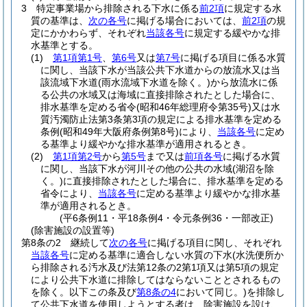
3
特定事業場から排除される下水に係る
前2項
に規定する水
質の基準は、
次の各号
に掲げる場合においては、
前2項
の規
定にかかわらず、それぞれ
当該各号
に規定する緩やかな排
水基準とする。
(1)
第1項第1号
、
第6号
又は
第7号
に掲げる項目に係る水質
に関し、当該下水が当該公共下水道からの放流水又は当
該流域下水道
(雨水流域下水道を除く。)
から放流水に係
る公共の水域又は海域に直接排除されたとした場合に、
排水基準を定める省令
(昭和46年総理府令第35号)
又は水
質汚濁防止法第3条第3項の規定による排水基準を定める
条例
(昭和49年大阪府条例第8号)
により、
当該各号
に定め
る基準より緩やかな排水基準が適用されるとき。
(2)
第1項第2号
から
第5号
まで又は
前項各号
に掲げる水質
に関し、当該下水が河川その他の公共の水域
(湖沼を除
く。)
に直接排除されたとした場合に、排水基準を定める
省令により、
当該各号
に定める基準より緩やかな排水基
準が適用されるとき。
(平6条例11・平18条例4・令元条例36・一部改正)
(除害施設の設置等)
第8条の2
継続して
次の各号
に掲げる項目に関し、それぞれ
当該各号
に定める基準に適合しない水質の下水
(水洗便所か
ら排除される汚水及び法第12条の2第1項又は第5項の規定
により公共下水道に排除してはならないこととされるもの
を除く。以下この条及び
第8条の4
において同じ。)
を排除し
て公共下水道を使用しようとする者は、除害施設を設け、