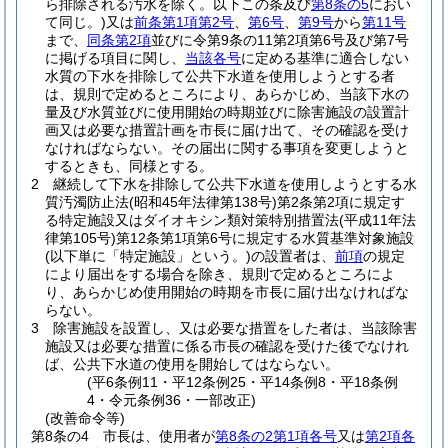
ら排除される汚水を除く。以下この条及び
第8条の5
におい
て同じ。)
又は
前条第1項第2号
、
第6号
、
第9号
から
第11号
まで、
同条第2項
並びに令第9条の11第2項第6号及び第7号
に掲げる項目に関し、
当該各号
に定める基準に適合しない
水質の下水を排除して公共下水道を使用しようとする者
は、規則で定めるところにより、あらかじめ、当該下水の
量及び水質並びに使用開始の時期並びに除害施設の設置計
画又は必要な措置計画を市長に届け出て、その確認を受け
なければならない。
その届出に関する事項を変更しようと
するときも、同様とする。
2
継続して下水を排除して公共下水道を使用しようとする水
質汚濁防止法
(昭和45年法律第138号)
第2条第2項に規定す
る特定施設又はダイオキシン類対策特別措置法
(平成11年法
律第105号)
第12条第1項第6号に規定する水質基準対象施設
(以下単に「特定施設」という。)
の設置者は、
前項
の規定
により届出をする場合を除き、規則で定めるところによ
り、あらかじめ使用開始の時期を市長に届け出なければな
らない。
3
除害施設を設置し、又は必要な措置をした者は、当該除害
施設又は必要な措置に係る市長の確認を受けた後でなけれ
ば、公共下水道の使用を開始してはならない。
(平6条例11・平12条例25・平14条例8・平18条例
4・令元条例36・一部改正)
(改善命令等)
第8条の4
市長は、使用者が
第8条の2第1項各号
又は
第2項各