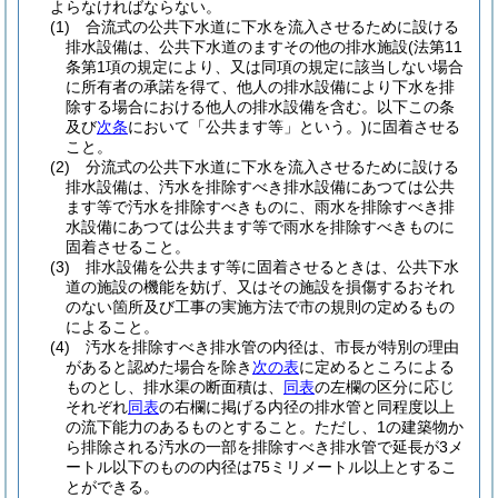
よらなければならない。
(1)
合流式の公共下水道に下水を流入させるために設ける
排水設備は、公共下水道のますその他の排水施設
(法第11
条第1項の規定により、又は同項の規定に該当しない場合
に所有者の承諾を得て、他人の排水設備により下水を排
除する場合における他人の排水設備を含む。以下この条
及び
次条
において「公共ます等」という。)
に固着させる
こと。
(2)
分流式の公共下水道に下水を流入させるために設ける
排水設備は、汚水を排除すべき排水設備にあつては公共
ます等で汚水を排除すべきものに、雨水を排除すべき排
水設備にあつては公共ます等で雨水を排除すべきものに
固着させること。
(3)
排水設備を公共ます等に固着させるときは、公共下水
道の施設の機能を妨げ、又はその施設を損傷するおそれ
のない箇所及び工事の実施方法で市の規則の定めるもの
によること。
(4)
汚水を排除すべき排水管の内径は、市長が特別の理由
があると認めた場合を除き
次の表
に定めるところによる
ものとし、排水渠の断面積は、
同表
の左欄の区分に応じ
それぞれ
同表
の右欄に掲げる内径の排水管と同程度以上
の流下能力のあるものとすること。
ただし、1の建築物か
ら排除される汚水の一部を排除すべき排水管で延長が3メ
ートル以下のものの内径は75ミリメートル以上とするこ
とができる。