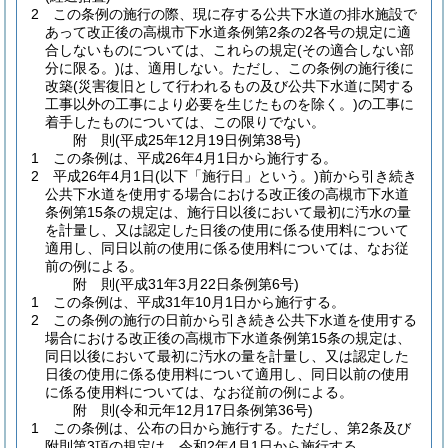
2
この条例の施行の際、現に存する公共下水道の排水施設で
あって改正後の高槻市下水道条例第2条の2各号の規定に適
合しないものについては、これらの規定
(その適合しない部
分に限る。)
は、適用しない。
ただし、この条例の施行後に
改築
(災害復旧として行われるもの及び公共下水道に関する
工事以外の工事により必要を生じたものを除く。)
の工事に
着手したものについては、この限りでない。
附
則
(平成25年12月19日
例第38号)
1
この条例は、平成26年4月1日から施行する。
2
平成26年4月1日
(以下「施行日」という。)
前から引き続き
公共下水道を使用する場合における改正後の高槻市下水道
条例第15条の規定は、施行日以後において最初に汚水の量
を計量し、又は認定した日後の使用に係る使用料について
適用し、同日以前の使用に係る使用料については、なお従
前の例による。
附
則
(平成31年3月22日
条例第6号)
1
この条例は、平成31年10月1日から施行する。
2
この条例の施行の日前から引き続き公共下水道を使用する
場合における改正後の高槻市下水道条例第15条の規定は、
同日以後において最初に汚水の量を計量し、又は認定した
日後の使用に係る使用料について適用し、同日以前の使用
に係る使用料については、なお従前の例による。
附
則
(令和元年12月17日
条例第36号)
1
この条例は、公布の日から施行する。
ただし、第2条及び
附則第3項の規定は、令和2年4月1日から施行する。