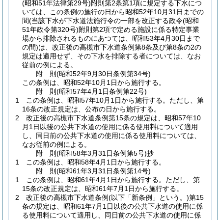
(昭和51年法律第29号)
附則第2条第1項に規定する下水につ
いては、この条例の施行の日から昭和52年10月31日までの
間
(当該下水が下水道法施行令の一部を改正する政令
(昭和
51年政令第320号)
附則第2項で定める施設に係る特定事業
場から排除されるものにあつては、昭和53年4月30日まで
の間)
は、改正後の高槻市下水道条例第8条及び第8条の2の
規定は適用せず、その下水を排除する者については、なお
従前の例による。
附
則
(昭和52年9月30日
条例第34号)
この条例は、昭和52年10月1日から施行する。
附
則
(昭和57年4月1日
条例第22号)
1
この条例は、昭和57年10月1日から施行する。
ただし、第
16条の改正規定は、公布の日から施行する。
2
改正後の高槻市下水道条例第15条の規定は、昭和57年10
月1日以後の公共下水道の使用に係る使用料について適用
し、同日前の公共下水道の使用に係る使用料については、
なお従前の例による。
附
則
(昭和58年3月31日
条例第5号)
抄
1
この条例は、昭和58年4月1日から施行する。
附
則
(昭和61年3月31日
条例第14号)
1
この条例は、昭和61年4月1日から施行する。
ただし、第
15条の改正規定は、昭和61年7月1日から施行する。
2
改正後の高槻市下水道条例
(以下「新条例」という。)
第15
条の規定は、昭和61年7月1日以後の公共下水道の使用に係
る使用料について適用し、同日前の公共下水道の使用に係