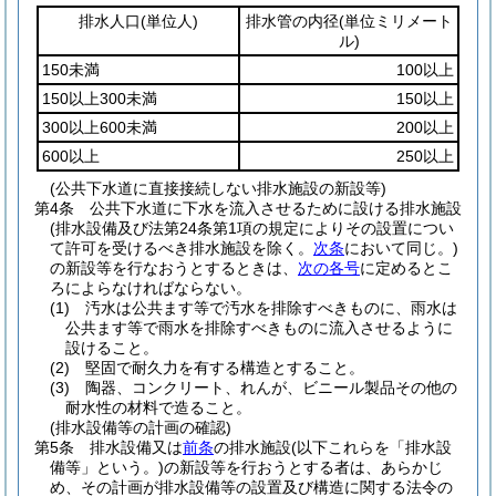
排水人口
(単位人)
排水管の内径
(単位ミリメート
ル)
150未満
100以上
150以上300未満
150以上
300以上600未満
200以上
600以上
250以上
(公共下水道に直接接続しない排水施設の新設等)
第4条
公共下水道に下水を流入させるために設ける排水施設
(排水設備及び法第24条第1項の規定によりその設置につい
て許可を受けるべき排水施設を除く。
次条
において同じ。)
の新設等を行なおうとするときは、
次の各号
に定めるとこ
ろによらなければならない。
(1)
汚水は公共ます等で汚水を排除すべきものに、雨水は
公共ます等で雨水を排除すべきものに流入させるように
設けること。
(2)
堅固で耐久力を有する構造とすること。
(3)
陶器、コンクリート、れんが、ビニール製品その他の
耐水性の材料で造ること。
(排水設備等の計画の確認)
第5条
排水設備又は
前条
の排水施設
(以下これらを「排水設
備等」という。)
の新設等を行おうとする者は、あらかじ
め、その計画が排水設備等の設置及び構造に関する法令の