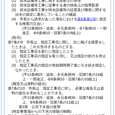
(1)
排水設備等工事に関する技術上の管理
(2)
排水設備等工事に従事する者の技術上の指導監督
(3)
排水設備等工事が排水設備等の設置及び構造に関する
法令の規定に適合していることの確認
(4)
市長から請求があった場合における
第6条第1項
に規定
する検査の立会い
(平12条例25・追加、令元条例36・令7条例10・一部
改正、令8条例10・旧第7条の9繰上)
(告示)
第7条の9
市長は、指定工事店に関し、次に掲げる措置をし
たときは、これを告示するものとする。
(1)
指定工事店を新たに指定したとき。
(2)
指定工事店の指定を取り消し、又は指定の効力を停止
したとき。
(3)
指定工事店の指定の有効期間満了後に引き続き指定し
なかったとき。
(平12条例25・追加、令元条例36・旧第7条の14繰
上・一部改正、令8条例10・旧第7条の10繰上)
(報告又は資料の提出)
第7条の10
市長は、指定工事店に対し、必要な報告又は資
料の提出を求めることができる。
(平12条例25・追加、令元条例36・旧第7条の15繰
上、令8条例10・旧第7条の11繰上)
第3章
公共下水道の使用
(特定事業場からの下水の排除の制限)