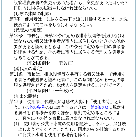
設管理責任者の変更があつた場合も、変更があつた日から7
日以内に同様の届出をしなければならない。
(し尿の排除の制限)
第9条
使用者は、し尿を公共下水道に排除するときは、水洗
便所によつてこれをしなければならない。
(代理人の選定)
第10条
市長は、法第10条に定める排水設備等を設けなけれ
ばならない者又は使用者が市内に居住しないときその他必
要があると認めるときは、この条例に定める一切の事項を
処理させるため、その者に市内に居住する代理人を選定さ
せることができる。
(平24条例44・一部改正)
(総代人の選定)
第11条
市長は、排水設備等を共有する者又は共同で使用す
る者その他必要と認めた者に、この条例に定める一切の事
項を処理させるため、総代人を選定させることができる。
(平24条例44・一部改正)
(届出の義務)
第12条
使用者、代理人又は総代人
(以下「使用者等」とい
う。)
で
次の各号
の1に該当するときは、
第8条の3
に規定す
る届出をする場合を除くほか、規則で定めるところによ
り、直ちにその旨を市長に届け出なければならない。
(1)
使用者が公共下水道の使用を開始し、休止し、又は廃
止しようとするとき。
ただし、雨水のみを排除するため
に公共下水道を使用する場合を除く。