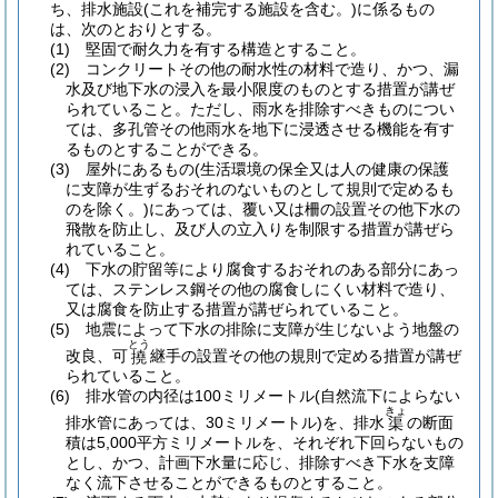
ち、排水施設
(これを補完する施設を含む。)
に係るもの
は、次のとおりとする。
(1)
堅固で耐久力を有する構造とすること。
(2)
コンクリートその他の耐水性の材料で造り、かつ、漏
水及び地下水の浸入を最小限度のものとする措置が講ぜ
られていること。
ただし、雨水を排除すべきものについ
ては、多孔管その他雨水を地下に浸透させる機能を有す
るものとすることができる。
(3)
屋外にあるもの
(生活環境の保全又は人の健康の保護
に支障が生ずるおそれのないものとして規則で定めるも
のを除く。)
にあっては、覆い又は柵の設置その他下水の
飛散を防止し、及び人の立入りを制限する措置が講ぜら
れていること。
(4)
下水の貯留等により腐食するおそれのある部分にあっ
ては、ステンレス鋼その他の腐食しにくい材料で造り、
又は腐食を防止する措置が講ぜられていること。
(5)
地震によって下水の排除に支障が生じないよう地盤の
とう
改良、可
継手の設置その他の規則で定める措置が講ぜ
撓
られていること。
(6)
排水管の内径は100ミリメートル
(自然流下によらない
きょ
排水管にあっては、30ミリメートル)
を、排水
の断面
渠
積は5,000平方ミリメートルを、それぞれ下回らないもの
とし、かつ、計画下水量に応じ、排除すべき下水を支障
なく流下させることができるものとすること。