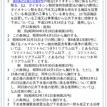
2
第8条の2第1項第8号
の規定
(ダイオキシン類に係るものに
限る。)
は、ダイオキシン類対策特別措置法の施行の際現に
ダイオキシン類を含む汚水又は廃液を排出する施設を設置
している者
(設置の工事をしている者を含む。)
が当該施設
を設置している工場又は事業場から公共下水道に排除する
下水については、平成13年1月14日までは、適用しない。
(平12条例25・追加)
附
則
(昭和50年3月28日
条例第18号)
1
この条例は、昭和50年4月1日から施行する。
2
昭和50年10月31日までの間に限り、第8条第1項第5号に
掲げるノルマルヘキサン抽出物質含有量の基準の適用につ
いては、「1リツトルにつき3ミリグラム以下」とあるのは
「1リツトルにつき5ミリグラム以下」と、「1リツトルに
つき10ミリグラム以下」とあるのは「1リツトルにつき30
ミリグラム以下」とする。
附
則
(昭和51年9月30日
条例第33号)
1
この条例は、昭和51年10月1日から施行する。
ただし、第
15条の改正規定は、同年11月1日から施行する。
2
改正後の高槻市下水道条例第15条の規定は、昭和51年11
月1日以後の公共下水道の使用に係る使用料について適用
し、同日前の公共下水道の使用に係る使用料については、
なお従前の例による。
附
則
(昭和52年7月1日
条例第25号)
1
この条例は、公布の日から施行する。
2
下水道整備緊急措置法及び下水道法の一部を改正する法律