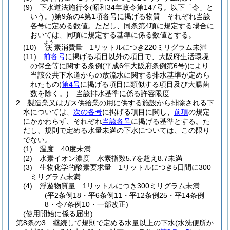
(9)
下水道法施行令
(昭和34年政令第147号。以下「令」と
いう。)
第9条の4第1項各号に掲げる物質 それぞれ当該
各号に定める数値。
ただし、同条第4項に規定する場合に
おいては、同項に規定する基準に係る数値とする。
よう
(10)
素消費量 1リットルにつき220ミリグラム未満
沃
(11)
前各号
に掲げる項目以外の項目で、大阪府生活環境
の保全等に関する条例
(平成6年大阪府条例第6号)
により
当該公共下水道からの放流水に関する排水基準が定めら
れたもの
(
第4号
に掲げる項目に類似する項目及び大腸菌
数を除く。)
当該排水基準に係る許容限度
2
製造業又はガス供給業の用に供する施設から排除される下
水については、
次の各号
に掲げる項目に関し、
前項
の規定
にかかわらず、それぞれ
当該各号
に掲げる基準とする。
た
だし、規則で定める水量未満の下水については、この限り
でない。
(1)
温度 40度未満
(2)
水素イオン濃度 水素指数5.7を超え8.7未満
(3)
生物化学的酸素要求量 1リットルにつき5日間に300
ミリグラム未満
(4)
浮遊物質量 1リットルにつき300ミリグラム未満
(平2条例18・平6条例11・平12条例25・平14条例
8・令7条例10・一部改正)
(使用開始に係る届出)
第8条の3
継続して規則で定める水量以上の下水
(水洗便所か