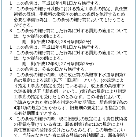
1
この条例は、平成10年4月1日から施行する。
2
この条例の施行日以後における指定工事店の指定、責任技
術者の登録、手数料の徴収その他この条例を施行するため
必要な準備行為は、この条例の施行前においても行うこと
ができる。
3
この条例の施行前にした行為に対する罰則の適用について
は、なお従前の例による。
附
則
(平成12年3月28日
条例第2号)
1
この条例は、平成12年4月1日から施行する。
2
この条例の施行前にした行為に対する罰則の適用について
は、なお従前の例による。
附
則
(平成12年6月27日
条例第25号)
1
この条例は、公布の日から施行する。
2
この条例の施行の際、現に改正前の高槻市下水道条例第7
条の規定による規則
(以下「旧規則」という。)
の規定によ
り指定工事店の指定を受けている者は、改正後の高槻市下
水道条例
(以下「新条例」という。)
第7条の規定により指定
工事店の指定を受けたものとみなす。
この場合において、
当該みなされた者に係る指定の有効期間は、新条例第7条の
4第1項の規定にかかわらず、旧規則の規定による指定に係
る有効期間までとする。
3
この条例の施行の際、現に旧規則の規定により責任技術者
の登録を受けている者は、新条例第7条の10の規定により
責任技術者の登録を受けたものとみなす。
この場合におい
て、当該みなされた者に係る登録の有効期間は、新条例第7