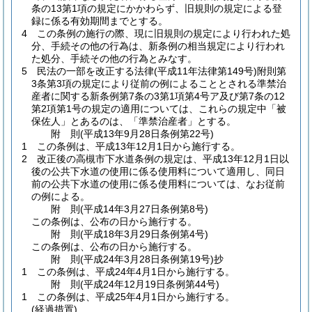
条の13第1項の規定にかかわらず、旧規則の規定による登
録に係る有効期間までとする。
4
この条例の施行の際、現に旧規則の規定により行われた処
分、手続その他の行為は、新条例の相当規定により行われ
た処分、手続その他の行為とみなす。
5
民法の一部を改正する法律
(平成11年法律第149号)
附則第
3条第3項の規定により従前の例によることとされる準禁治
産者に関する新条例第7条の3第1項第4号ア及び第7条の12
第2項第1号の規定の適用については、これらの規定中「被
保佐人」とあるのは、「準禁治産者」とする。
附
則
(平成13年9月28日
条例第22号)
1
この条例は、平成13年12月1日から施行する。
2
改正後の高槻市下水道条例の規定は、平成13年12月1日以
後の公共下水道の使用に係る使用料について適用し、同日
前の公共下水道の使用に係る使用料については、なお従前
の例による。
附
則
(平成14年3月27日
条例第8号)
この条例は、公布の日から施行する。
附
則
(平成18年3月29日
条例第4号)
この条例は、公布の日から施行する。
附
則
(平成24年3月28日
条例第19号)
抄
1
この条例は、平成24年4月1日から施行する。
附
則
(平成24年12月19日
条例第44号)
1
この条例は、平成25年4月1日から施行する。
(経過措置)