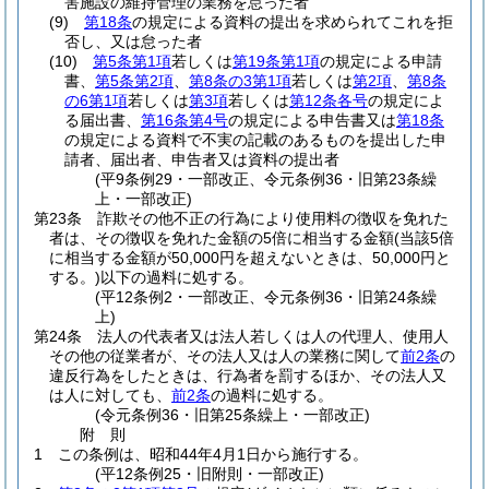
害施設の維持管理の業務を怠った者
(9)
第18条
の規定による資料の提出を求められてこれを拒
否し、又は怠った者
(10)
第5条第1項
若しくは
第19条第1項
の規定による申請
書、
第5条第2項
、
第8条の3第1項
若しくは
第2項
、
第8条
の6第1項
若しくは
第3項
若しくは
第12条各号
の規定によ
る届出書、
第16条第4号
の規定による申告書又は
第18条
の規定による資料で不実の記載のあるものを提出した申
請者、届出者、申告者又は資料の提出者
(平9条例29・一部改正、令元条例36・旧第23条繰
上・一部改正)
第23条
詐欺その他不正の行為により使用料の徴収を免れた
者は、その徴収を免れた金額の5倍に相当する金額
(当該5倍
に相当する金額が50,000円を超えないときは、50,000円と
する。)
以下の過料に処する。
(平12条例2・一部改正、令元条例36・旧第24条繰
上)
第24条
法人の代表者又は法人若しくは人の代理人、使用人
その他の従業者が、その法人又は人の業務に関して
前2条
の
違反行為をしたときは、行為者を罰するほか、その法人又
は人に対しても、
前2条
の過料に処する。
(令元条例36・旧第25条繰上・一部改正)
附
則
1
この条例は、昭和44年4月1日から施行する。
(平12条例25・旧附則・一部改正)