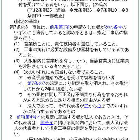
付を受けている者をいう。以下同じ。)
の氏名
(平12条例25・追加、令元条例36・令7条例10・令8
条例10・一部改正)
(指定の基準)
第7条の3
市長は、
前条第1項
の申請をした者が
次の各号
の
いずれにも適合していると認めるときは、指定工事店の指
定を行う。
(1)
営業所ごとに、責任技術者を選任していること。
(2)
工事の施行に必要な設備及び器材を有している者であ
ること。
(3)
大阪府内に営業所を有し、かつ、当該営業所に従業員
を常駐させている者であること。
(4)
次のいずれにも該当しない者であること。
ア
破産手続開始の決定を受けて復権を得ない者
イ
第7条の7
の規定により指定を取り消され、その取消
しの日から2年を経過しない者
ウ
その業務に関し不正又は不誠実な行為をするおそれ
があると認めるに足りる相当の理由がある者
エ
法人であって、その代表者が
ア
から
ウ
までのいずれ
かに該当する者であるもの
2
前項第4号イ
の規定に該当する者が法人であるときは、そ
の代表者は、
同号イ
に掲げる期間内において、個人又は法
人の代表者として指定工事店の指定を受けることができな
い。
(平12条例25・追加、令元条例36・令7条例10・令8