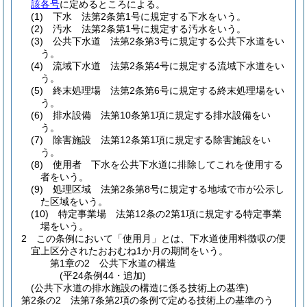
該各号
に定めるところによる。
(1)
下水 法第2条第1号に規定する下水をいう。
(2)
汚水 法第2条第1号に規定する汚水をいう。
(3)
公共下水道 法第2条第3号に規定する公共下水道をい
う。
(4)
流域下水道 法第2条第4号に規定する流域下水道をい
う。
(5)
終末処理場 法第2条第6号に規定する終末処理場をい
う。
(6)
排水設備 法第10条第1項に規定する排水設備をい
う。
(7)
除害施設 法第12条第1項に規定する除害施設をい
う。
(8)
使用者 下水を公共下水道に排除してこれを使用する
者をいう。
(9)
処理区域 法第2条第8号に規定する地域で市が公示し
た区域をいう。
(10)
特定事業場 法第12条の2第1項に規定する特定事業
場をいう。
2
この条例において「使用月」とは、下水道使用料徴収の便
宜上区分されたおおむね1か月の期間をいう。
第1章の2
公共下水道の構造
(平24条例44・追加)
(公共下水道の排水施設の構造に係る技術上の基準)
第2条の2
法第7条第2項の条例で定める技術上の基準のう