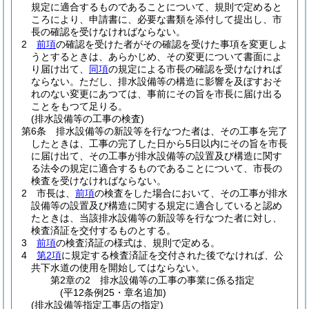
規定に適合するものであることについて、規則で定めると
ころにより、申請書に、必要な書類を添付して提出し、市
長の確認を受けなければならない。
2
前項
の確認を受けた者がその確認を受けた事項を変更しよ
うとするときは、あらかじめ、その変更について書面によ
り届け出て、
同項
の規定による市長の確認を受けなければ
ならない。
ただし、排水設備等の構造に影響を及ぼすおそ
れのない変更にあつては、事前にその旨を市長に届け出る
ことをもつて足りる。
(排水設備等の工事の検査)
第6条
排水設備等の新設等を行なつた者は、その工事を完了
したときは、工事の完了した日から5日以内にその旨を市長
に届け出て、その工事が排水設備等の設置及び構造に関す
る法令の規定に適合するものであることについて、市長の
検査を受けなければならない。
2
市長は、
前項
の検査をした場合において、その工事が排水
設備等の設置及び構造に関する規定に適合していると認め
たときは、当該排水設備等の新設等を行なつた者に対し、
検査済証を交付するものとする。
3
前項
の検査済証の様式は、規則で定める。
4
第2項
に規定する検査済証を交付された後でなければ、公
共下水道の使用を開始してはならない。
第2章の2
排水設備等の工事の事業に係る指定
(平12条例25・章名追加)
(排水設備等指定工事店の指定)