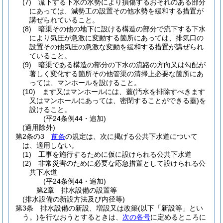
(7)
流下する下水の水勢により損傷するおそれのある部分
にあっては、減勢工の設置その他水勢を緩和する措置が
講ぜられていること。
(8)
暗渠その他の地下に設ける構造の部分で流下する下水
により気圧が急激に変動する箇所にあっては、排気口の
設置その他気圧の急激な変動を緩和する措置が講ぜられ
ていること。
(9)
暗渠である構造の部分の下水の流路の方向又は勾配が
著しく変化する箇所その他管渠の清掃上必要な箇所にあ
っては、マンホールを設けること。
(10)
ます又はマンホールには、蓋
(汚水を排除すべきます
又はマンホールにあっては、密閉することができる蓋)
を
設けること。
(平24条例44・追加)
(適用除外)
第2条の3
前条
の規定は、次に掲げる公共下水道について
は、適用しない。
(1)
工事を施行するために仮に設けられる公共下水道
(2)
非常災害のために必要な応急措置として設けられる公
共下水道
(平24条例44・追加)
第2章
排水設備の設置等
(排水設備の新設方法及び内径等)
第3条
排水設備の新設、増設又は改築
(以下「新設等」とい
う。)
を行なおうとするときは、
次の各号
に定めるところに