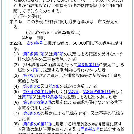
る部分に限る。)
に対する添加であつて、同項の許可を受け
た者が当該施設又は工作物その他の物件を設ける目的に附
随して行なうものとする。
(市長への委任)
第21条
この条例の施行に関し必要な事項は、市長が定め
る。
(令元条例36・旧第22条繰上)
第5章
罰則
第22条
次の各号
に掲げる者は、50,000円以下の過料に処す
る。
(1)
第5条第1項
又は
第2項
の規定による確認を受けないで
排水設備等の工事を実施した者
(2)
排水設備等の新設等を行って
第6条第1項
の規定による
届出を
同項
に規定する期間内に行わなかった者
(3)
第7条
の規定に違反した排水設備等の新設等の工事を
実施した者
(4)
第8条の2
又は
第9条
の規定に違反した者
(5)
第8条の3第1項
若しくは
第2項
、
第8条の6第1項
若しく
は
第3項
又は
第12条各号
の規定による届出を怠った者
(6)
第8条の3第3項
の規定による確認を受けないで公共下
水道を使用した者
(7)
第8条の5
の規定による記録をせず、又は不実の記録を
した者
(8)
第8条の6第1項
に規定する特定施設の維持管理に関す
る業務の統括管理を怠った者又は
同条第3項
に規定する除