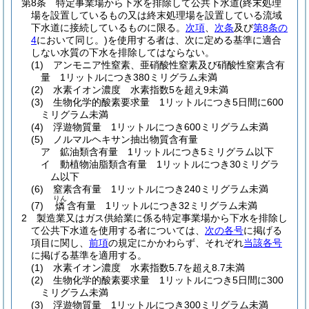
第8条
特定事業場から下水を排除して公共下水道
(終末処理
場を設置しているもの又は終末処理場を設置している流域
下水道に接続しているものに限る。
次項
、
次条
及び
第8条の
4
において同じ。)
を使用する者は、次に定める基準に適合
しない水質の下水を排除してはならない。
(1)
アンモニア性窒素、亜硝酸性窒素及び硝酸性窒素含有
量 1リットルにつき380ミリグラム未満
(2)
水素イオン濃度 水素指数5を超え9未満
(3)
生物化学的酸素要求量 1リットルにつき5日間に600
ミリグラム未満
(4)
浮遊物質量 1リットルにつき600ミリグラム未満
(5)
ノルマルヘキサン抽出物質含有量
ア
鉱油類含有量 1リットルにつき5ミリグラム以下
イ
動植物油脂類含有量 1リットルにつき30ミリグラ
ム以下
(6)
窒素含有量 1リットルにつき240ミリグラム未満
りん
(7)
含有量 1リットルにつき32ミリグラム未満
燐
2
製造業又はガス供給業に係る特定事業場から下水を排除し
て公共下水道を使用する者については、
次の各号
に掲げる
項目に関し、
前項
の規定にかかわらず、それぞれ
当該各号
に掲げる基準を適用する。
(1)
水素イオン濃度 水素指数5.7を超え8.7未満
(2)
生物化学的酸素要求量 1リットルにつき5日間に300
ミリグラム未満
(3)
浮遊物質量 1リットルにつき300ミリグラム未満