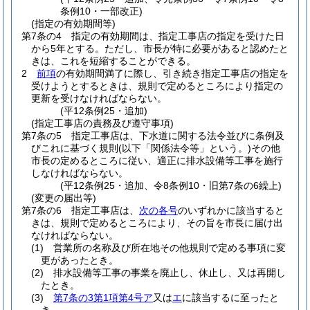
条例10・一部改正)
(指定の有効期間等)
第7条の4
指定の有効期間は、指定工事店の指定を受けた日
から5年とする。
ただし、市長が特に必要があると認めたと
きは、これを短縮することができる。
2
前項
の有効期間満了に際し、引き続き指定工事店の指定を
受けようとするときは、規則で定めるところにより指定の
更新を受けなければならない。
(平12条例25・追加)
(指定工事店の責務及び遵守事項)
第7条の5
指定工事店は、下水道に関する法令並びに条例及
びこれに基づく規則
(以下「関係法令等」という。)
その他
市長の定めるところに従い、適正に排水設備等工事を施行
しなければならない。
(平12条例25・追加、令8条例10・旧第7条の6繰上)
(変更の届出等)
第7条の6
指定工事店は、
次の各号
のいずれかに該当すると
きは、規則で定めるところにより、その旨を市長に届け出
なければならない。
(1)
営業所の名称及び所在地その他規則で定める事項に変
更があったとき。
(2)
排水設備等工事の事業を廃止し、休止し、又は再開し
たとき。
(3)
第7条の3第1項第4号ア
又は
エ
に該当するに至ったと