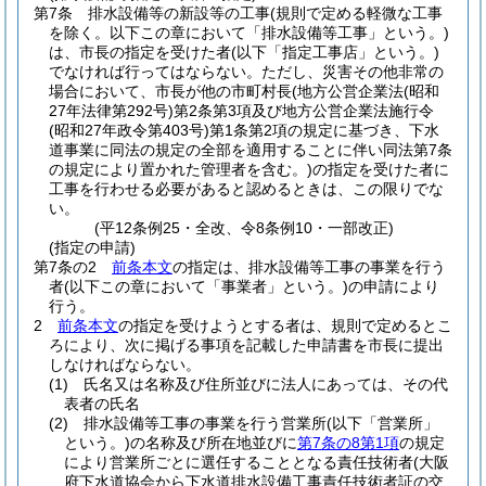
第7条
排水設備等の新設等の工事
(規則で定める軽微な工事
を除く。以下この章において「排水設備等工事」という。)
は、市長の指定を受けた者
(以下「指定工事店」という。)
でなければ行ってはならない。
ただし、災害その他非常の
場合において、市長が他の市町村長
(地方公営企業法
(昭和
27年法律第292号)
第2条第3項及び地方公営企業法施行令
(昭和27年政令第403号)
第1条第2項の規定に基づき、下水
道事業に同法の規定の全部を適用することに伴い同法第7条
の規定により置かれた管理者を含む。)
の指定を受けた者に
工事を行わせる必要があると認めるときは、この限りでな
い。
(平12条例25・全改、令8条例10・一部改正)
(指定の申請)
第7条の2
前条本文
の指定は、排水設備等工事の事業を行う
者
(以下この章において「事業者」という。)
の申請により
行う。
2
前条本文
の指定を受けようとする者は、規則で定めるとこ
ろにより、次に掲げる事項を記載した申請書を市長に提出
しなければならない。
(1)
氏名又は名称及び住所並びに法人にあっては、その代
表者の氏名
(2)
排水設備等工事の事業を行う営業所
(以下「営業所」
という。)
の名称及び所在地並びに
第7条の8第1項
の規定
により営業所ごとに選任することとなる責任技術者
(大阪
府下水道協会から下水道排水設備工事責任技術者証の交