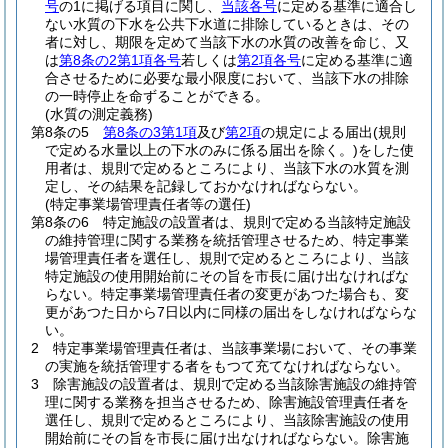
号
の1に掲げる項目に関し、
当該各号
に定める基準に適合し
ない水質の下水を公共下水道に排除しているときは、その
者に対し、期限を定めて当該下水の水質の改善を命じ、又
は
第8条の2第1項各号
若しくは
第2項各号
に定める基準に適
合させるために必要な最小限度において、当該下水の排除
の一時停止を命ずることができる。
(水質の測定義務)
第8条の5
第8条の3第1項
及び
第2項
の規定による届出
(規則
で定める水量以上の下水のみに係る届出を除く。)
をした使
用者は、規則で定めるところにより、当該下水の水質を測
定し、その結果を記録しておかなければならない。
(特定事業場管理責任者等の選任)
第8条の6
特定施設の設置者は、規則で定める当該特定施設
の維持管理に関する業務を統括管理させるため、特定事業
場管理責任者を選任し、規則で定めるところにより、当該
特定施設の使用開始前にその旨を市長に届け出なければな
らない。
特定事業場管理責任者の変更があつた場合も、変
更があつた日から7日以内に同様の届出をしなければならな
い。
2
特定事業場管理責任者は、当該事業場において、その事業
の実施を統括管理する者をもつて充てなければならない。
3
除害施設の設置者は、規則で定める当該除害施設の維持管
理に関する業務を担当させるため、除害施設管理責任者を
選任し、規則で定めるところにより、当該除害施設の使用
開始前にその旨を市長に届け出なければならない。
除害施