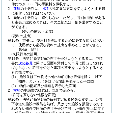
件につき5,000円の手数料を徴収する。
2
前項
の手数料は、
同項
の指定又は更新を受けようとする際
に納付しなければならない。
3
既納の手数料は、還付しない。
ただし、特別の理由がある
と市長が認めるときは、その全部又は一部を還付すること
ができる。
(令元条例36・全改)
(資料の提出)
第18条
市長は、使用料を算出するために必要な限度におい
て、使用者から必要な資料の提出を求めることができる。
第4章
雑則
(制限行為の許可)
第19条
法第24条第1項の許可を受けようとする者は、申請
書に
次の各号
に掲げる図面を添付して市長に提出しなけれ
ばならない。
許可を受けた事項の変更をしようとするとき
も同様とする。
(1)
施設又は工作物その他の物件
(排水設備を除く。以下
「物件」という。)
を設ける場所を表示した平面図
(2)
物件の配置及び構造を表示した図面
2
前項
の申請書の様式は、規則で定める。
(許可を要しない軽微な変更)
第20条
法第24条第1項の条例で定める軽微な変更は、公共
下水道の施設の機能を妨げ、又はその施設を損傷するおそ
れのない物件で同項の許可を受けて設けた物件
(地上に存す