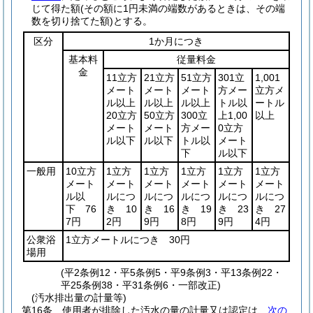
じて得た額
(その額に1円未満の端数があるときは、その端
数を切り捨てた額)
とする。
区分
1か月につき
基本料
従量料金
金
11立方
21立方
51立方
301立
1,001
メート
メート
メート
方メー
立方メ
ル以上
ル以上
ル以上
トル以
ートル
20立方
50立方
300立
上1,00
以上
メート
メート
方メー
0立方
ル以下
ル以下
トル以
メート
下
ル以下
一般用
10立方
1立方
1立方
1立方
1立方
1立方
メート
メート
メート
メート
メート
メート
ル以
ルにつ
ルにつ
ルにつ
ルにつ
ルにつ
下 76
き 10
き 16
き 19
き 23
き 27
7円
2円
9円
8円
9円
4円
公衆浴
1立方メートルにつき 30円
場用
(平2条例12・平5条例5・平9条例3・平13条例22・
平25条例38・平31条例6・一部改正)
(汚水排出量の計量等)
第16条
使用者が排除した汚水の量の計量又は認定は、
次の