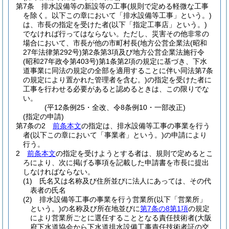
第7条
排水設備等の新設等の工事
(規則で定める軽微な工事
を除く。以下この章において「排水設備等工事」という。)
は、市長の指定を受けた者
(以下「指定工事店」という。)
でなければ行ってはならない。
ただし、災害その他非常の
場合において、市長が他の市町村長
(地方公営企業法
(昭和
27年法律第292号)
第2条第3項及び地方公営企業法施行令
(昭和27年政令第403号)
第1条第2項の規定に基づき、下水
道事業に同法の規定の全部を適用することに伴い同法第7条
の規定により置かれた管理者を含む。)
の指定を受けた者に
工事を行わせる必要があると認めるときは、この限りでな
い。
(平12条例25・全改、令8条例10・一部改正)
(指定の申請)
第7条の2
前条本文
の指定は、排水設備等工事の事業を行う
者
(以下この章において「事業者」という。)
の申請により
行う。
2
前条本文
の指定を受けようとする者は、規則で定めるとこ
ろにより、次に掲げる事項を記載した申請書を市長に提出
しなければならない。
(1)
氏名又は名称及び住所並びに法人にあっては、その代
表者の氏名
(2)
排水設備等工事の事業を行う営業所
(以下「営業所」
という。)
の名称及び所在地並びに
第7条の8第1項
の規定
により営業所ごとに選任することとなる責任技術者
(大阪
府下水道協会から下水道排水設備工事責任技術者証の交