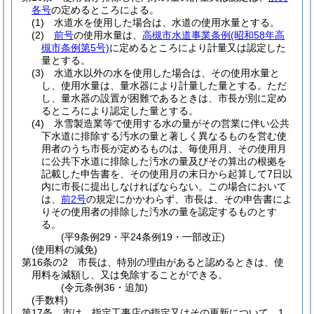
各号
の定めるところによる。
(1)
水道水を使用した場合は、水道の使用水量とする。
(2)
前号
の使用水量は、
高槻市水道事業条例
(昭和58年高
槻市条例第5号)
に定めるところにより計量又は認定した
量とする。
(3)
水道水以外の水を使用した場合は、その使用水量と
し、使用水量は、量水器により計量した量とする。
ただ
し、量水器の設置が困難であるときは、市長が別に定め
るところにより認定した量とする。
(4)
氷雪製造業等で使用する水の量がその営業に伴い公共
下水道に排除する汚水の量と著しく異なるものを営む使
用者のうち市長が定めるものは、毎使用月、その使用月
に公共下水道に排除した汚水の量及びその算出の根拠を
記載した申告書を、その使用月の末日から起算して7日以
内に市長に提出しなければならない。
この場合において
は、
前2号
の規定にかかわらず、市長は、その申告書によ
りその使用者の排除した汚水の量を認定するものとす
る。
(平9条例29・平24条例19・一部改正)
(使用料の減免)
第16条の2
市長は、特別の理由があると認めるときは、使
用料を減額し、又は免除することができる。
(令元条例36・追加)
(手数料)
第17条
市は、指定工事店の指定又はその更新について、1