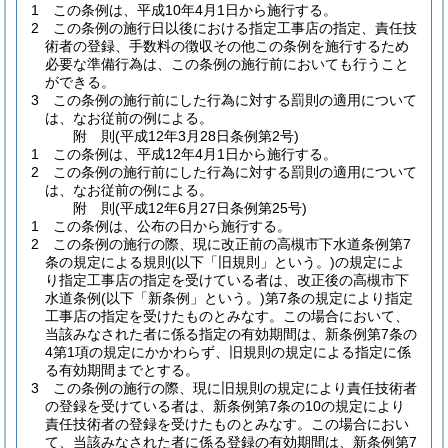
1
この条例は、平成10年4月1日から施行する。
2
この条例の施行日以後における指定工事店の指定、責任技
術者の登録、手数料の徴収その他この条例を施行するため
必要な準備行為は、この条例の施行前においても行うこと
ができる。
3
この条例の施行前にした行為に対する罰則の適用について
は、なお従前の例による。
附
則
(平成12年3月28日
条例第2号)
1
この条例は、平成12年4月1日から施行する。
2
この条例の施行前にした行為に対する罰則の適用について
は、なお従前の例による。
附
則
(平成12年6月27日
条例第25号)
1
この条例は、公布の日から施行する。
2
この条例の施行の際、現に改正前の高槻市下水道条例第7
条の規定による規則
(以下「旧規則」という。)
の規定によ
り指定工事店の指定を受けている者は、改正後の高槻市下
水道条例
(以下「新条例」という。)
第7条の規定により指定
工事店の指定を受けたものとみなす。
この場合において、
当該みなされた者に係る指定の有効期間は、新条例第7条の
4第1項の規定にかかわらず、旧規則の規定による指定に係
る有効期間までとする。
3
この条例の施行の際、現に旧規則の規定により責任技術者
の登録を受けている者は、新条例第7条の10の規定により
責任技術者の登録を受けたものとみなす。
この場合におい
て、当該みなされた者に係る登録の有効期間は、新条例第7