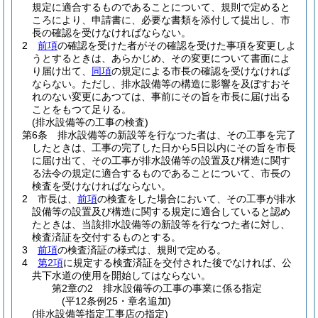
規定に適合するものであることについて、規則で定めると
ころにより、申請書に、必要な書類を添付して提出し、市
長の確認を受けなければならない。
2
前項
の確認を受けた者がその確認を受けた事項を変更しよ
うとするときは、あらかじめ、その変更について書面によ
り届け出て、
同項
の規定による市長の確認を受けなければ
ならない。
ただし、排水設備等の構造に影響を及ぼすおそ
れのない変更にあつては、事前にその旨を市長に届け出る
ことをもつて足りる。
(排水設備等の工事の検査)
第6条
排水設備等の新設等を行なつた者は、その工事を完了
したときは、工事の完了した日から5日以内にその旨を市長
に届け出て、その工事が排水設備等の設置及び構造に関す
る法令の規定に適合するものであることについて、市長の
検査を受けなければならない。
2
市長は、
前項
の検査をした場合において、その工事が排水
設備等の設置及び構造に関する規定に適合していると認め
たときは、当該排水設備等の新設等を行なつた者に対し、
検査済証を交付するものとする。
3
前項
の検査済証の様式は、規則で定める。
4
第2項
に規定する検査済証を交付された後でなければ、公
共下水道の使用を開始してはならない。
第2章の2
排水設備等の工事の事業に係る指定
(平12条例25・章名追加)
(排水設備等指定工事店の指定)