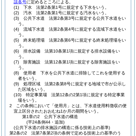
該各号
に定めるところによる。
(1)
下水 法第2条第1号に規定する下水をいう。
(2)
汚水 法第2条第1号に規定する汚水をいう。
(3)
公共下水道 法第2条第3号に規定する公共下水道をい
う。
(4)
流域下水道 法第2条第4号に規定する流域下水道をい
う。
(5)
終末処理場 法第2条第6号に規定する終末処理場をい
う。
(6)
排水設備 法第10条第1項に規定する排水設備をい
う。
(7)
除害施設 法第12条第1項に規定する除害施設をい
う。
(8)
使用者 下水を公共下水道に排除してこれを使用する
者をいう。
(9)
処理区域 法第2条第8号に規定する地域で市が公示し
た区域をいう。
(10)
特定事業場 法第12条の2第1項に規定する特定事業
場をいう。
2
この条例において「使用月」とは、下水道使用料徴収の便
宜上区分されたおおむね1か月の期間をいう。
第1章の2
公共下水道の構造
(平24条例44・追加)
(公共下水道の排水施設の構造に係る技術上の基準)
第2条の2
法第7条第2項の条例で定める技術上の基準のう