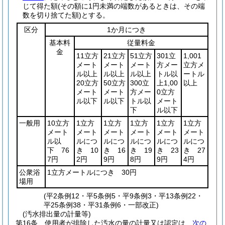
じて得た額
(その額に1円未満の端数があるときは、その端
数を切り捨てた額)
とする。
区分
1か月につき
基本料
従量料金
金
11立方
21立方
51立方
301立
1,001
メート
メート
メート
方メー
立方メ
ル以上
ル以上
ル以上
トル以
ートル
20立方
50立方
300立
上1,00
以上
メート
メート
方メー
0立方
ル以下
ル以下
トル以
メート
下
ル以下
一般用
10立方
1立方
1立方
1立方
1立方
1立方
メート
メート
メート
メート
メート
メート
ル以
ルにつ
ルにつ
ルにつ
ルにつ
ルにつ
下 76
き 10
き 16
き 19
き 23
き 27
7円
2円
9円
8円
9円
4円
公衆浴
1立方メートルにつき 30円
場用
(平2条例12・平5条例5・平9条例3・平13条例22・
平25条例38・平31条例6・一部改正)
(汚水排出量の計量等)
第16条
使用者が排除した汚水の量の計量又は認定は、
次の