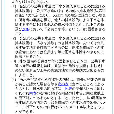
よらなければならない。
(1)
合流式の公共下水道に下水を流入させるために設ける
排水設備は、公共下水道のますその他の排水施設
(法第11
条第1項の規定により、又は同項の規定に該当しない場合
に所有者の承諾を得て、他人の排水設備により下水を排
除する場合における他人の排水設備を含む。以下この条
及び
次条
において「公共ます等」という。)
に固着させる
こと。
(2)
分流式の公共下水道に下水を流入させるために設ける
排水設備は、汚水を排除すべき排水設備にあつては公共
ます等で汚水を排除すべきものに、雨水を排除すべき排
水設備にあつては公共ます等で雨水を排除すべきものに
固着させること。
(3)
排水設備を公共ます等に固着させるときは、公共下水
道の施設の機能を妨げ、又はその施設を損傷するおそれ
のない箇所及び工事の実施方法で市の規則の定めるもの
によること。
(4)
汚水を排除すべき排水管の内径は、市長が特別の理由
があると認めた場合を除き
次の表
に定めるところによる
ものとし、排水渠の断面積は、
同表
の左欄の区分に応じ
それぞれ
同表
の右欄に掲げる内径の排水管と同程度以上
の流下能力のあるものとすること。
ただし、1の建築物か
ら排除される汚水の一部を排除すべき排水管で延長が3メ
ートル以下のものの内径は75ミリメートル以上とするこ
とができる。