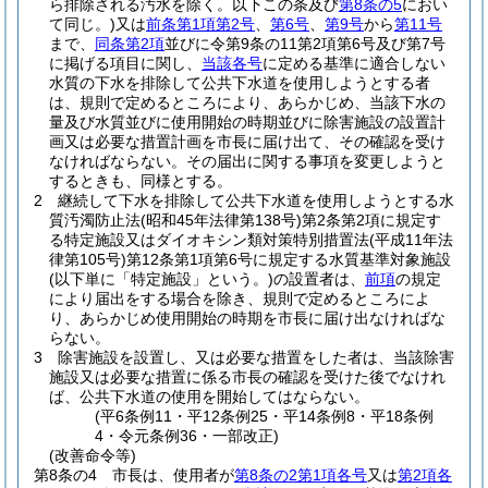
ら排除される汚水を除く。以下この条及び
第8条の5
におい
て同じ。)
又は
前条第1項第2号
、
第6号
、
第9号
から
第11号
まで、
同条第2項
並びに令第9条の11第2項第6号及び第7号
に掲げる項目に関し、
当該各号
に定める基準に適合しない
水質の下水を排除して公共下水道を使用しようとする者
は、規則で定めるところにより、あらかじめ、当該下水の
量及び水質並びに使用開始の時期並びに除害施設の設置計
画又は必要な措置計画を市長に届け出て、その確認を受け
なければならない。
その届出に関する事項を変更しようと
するときも、同様とする。
2
継続して下水を排除して公共下水道を使用しようとする水
質汚濁防止法
(昭和45年法律第138号)
第2条第2項に規定す
る特定施設又はダイオキシン類対策特別措置法
(平成11年法
律第105号)
第12条第1項第6号に規定する水質基準対象施設
(以下単に「特定施設」という。)
の設置者は、
前項
の規定
により届出をする場合を除き、規則で定めるところによ
り、あらかじめ使用開始の時期を市長に届け出なければな
らない。
3
除害施設を設置し、又は必要な措置をした者は、当該除害
施設又は必要な措置に係る市長の確認を受けた後でなけれ
ば、公共下水道の使用を開始してはならない。
(平6条例11・平12条例25・平14条例8・平18条例
4・令元条例36・一部改正)
(改善命令等)
第8条の4
市長は、使用者が
第8条の2第1項各号
又は
第2項各