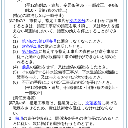
き。
(平12条例25・追加、令元条例36・一部改正、令8条
例10・旧第7条の7繰上)
(指定の取消し又は一時停止)
第7条の7
市長は、指定工事店が
次の各号
のいずれかに該当
するときは、指定工事店の指定を取り消し、又は6か月を超
えない範囲内において、指定の効力を停止することができ
る。
(1)
第7条の3第1項各号
に適合しなくなったとき。
(2)
次条第1項
の規定に違反したとき。
(3)
第7条の5
に規定する指定工事店の責務及び遵守事項に
従った適正な排水設備等工事の施行ができないと認めら
れるとき。
(4)
前条
の届出をせず、又は虚偽の届出をしたとき。
(5)
その施行する排水設備等工事が、下水道施設の機能に
障害を与え、又は与えるおそれが大であるとき。
(6)
不正の手段により指定工事店の指定を受けたとき。
(平12条例25・追加、令8条例10・旧第7条の8繰上・
一部改正)
(責任技術者)
第7条の8
指定工事店は、営業所ごとに、
次項各号
に掲げる
職務をさせるため、責任技術者を選任しなければならな
い。
2
前項
の責任技術者は、関係法令等その他市長の定めるとこ
ろに従い、次に掲げる職務を行うものとする。