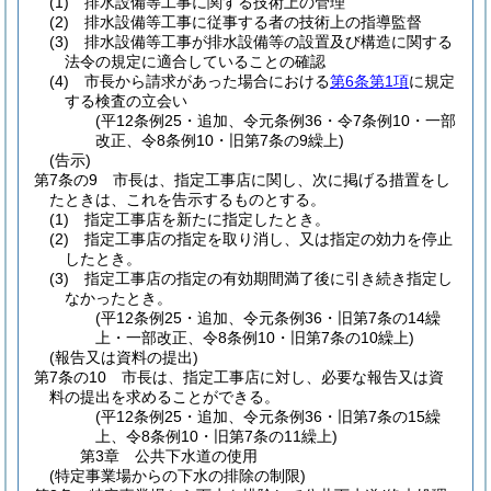
(1)
排水設備等工事に関する技術上の管理
(2)
排水設備等工事に従事する者の技術上の指導監督
(3)
排水設備等工事が排水設備等の設置及び構造に関する
法令の規定に適合していることの確認
(4)
市長から請求があった場合における
第6条第1項
に規定
する検査の立会い
(平12条例25・追加、令元条例36・令7条例10・一部
改正、令8条例10・旧第7条の9繰上)
(告示)
第7条の9
市長は、指定工事店に関し、次に掲げる措置をし
たときは、これを告示するものとする。
(1)
指定工事店を新たに指定したとき。
(2)
指定工事店の指定を取り消し、又は指定の効力を停止
したとき。
(3)
指定工事店の指定の有効期間満了後に引き続き指定し
なかったとき。
(平12条例25・追加、令元条例36・旧第7条の14繰
上・一部改正、令8条例10・旧第7条の10繰上)
(報告又は資料の提出)
第7条の10
市長は、指定工事店に対し、必要な報告又は資
料の提出を求めることができる。
(平12条例25・追加、令元条例36・旧第7条の15繰
上、令8条例10・旧第7条の11繰上)
第3章
公共下水道の使用
(特定事業場からの下水の排除の制限)