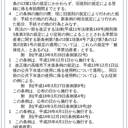
条の13第1項の規定にかかわらず、旧規則の規定による登
録に係る有効期間までとする。
4
この条例の施行の際、現に旧規則の規定により行われた処
分、手続その他の行為は、新条例の相当規定により行われ
た処分、手続その他の行為とみなす。
5
民法の一部を改正する法律
(平成11年法律第149号)
附則第
3条第3項の規定により従前の例によることとされる準禁治
産者に関する新条例第7条の3第1項第4号ア及び第7条の12
第2項第1号の規定の適用については、これらの規定中「被
保佐人」とあるのは、「準禁治産者」とする。
附
則
(平成13年9月28日
条例第22号)
1
この条例は、平成13年12月1日から施行する。
2
改正後の高槻市下水道条例の規定は、平成13年12月1日以
後の公共下水道の使用に係る使用料について適用し、同日
前の公共下水道の使用に係る使用料については、なお従前
の例による。
附
則
(平成14年3月27日
条例第8号)
この条例は、公布の日から施行する。
附
則
(平成18年3月29日
条例第4号)
この条例は、公布の日から施行する。
附
則
(平成24年3月28日
条例第19号)
抄
1
この条例は、平成24年4月1日から施行する。
附
則
(平成24年12月19日
条例第44号)
1
この条例は、平成25年4月1日から施行する。
(経過措置)