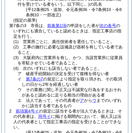
付を受けている者をいう。以下同じ。)
の氏名
(平12条例25・追加、令元条例36・令7条例10・令8
条例10・一部改正)
(指定の基準)
第7条の3
市長は、
前条第1項
の申請をした者が
次の各号
の
いずれにも適合していると認めるときは、指定工事店の指
定を行う。
(1)
営業所ごとに、責任技術者を選任していること。
(2)
工事の施行に必要な設備及び器材を有している者であ
ること。
(3)
大阪府内に営業所を有し、かつ、当該営業所に従業員
を常駐させている者であること。
(4)
次のいずれにも該当しない者であること。
ア
破産手続開始の決定を受けて復権を得ない者
イ
第7条の7
の規定により指定を取り消され、その取消
しの日から2年を経過しない者
ウ
その業務に関し不正又は不誠実な行為をするおそれ
があると認めるに足りる相当の理由がある者
エ
法人であって、その代表者が
ア
から
ウ
までのいずれ
かに該当する者であるもの
2
前項第4号イ
の規定に該当する者が法人であるときは、そ
の代表者は、
同号イ
に掲げる期間内において、個人又は法
人の代表者として指定工事店の指定を受けることができな
い。
(平12条例25・追加、令元条例36・令7条例10・令8