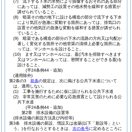
(7)
流下する下水の水勢により損傷するおそれのある部分
にあっては、減勢工の設置その他水勢を緩和する措置が
講ぜられていること。
(8)
暗渠その他の地下に設ける構造の部分で流下する下水
により気圧が急激に変動する箇所にあっては、排気口の
設置その他気圧の急激な変動を緩和する措置が講ぜられ
ていること。
(9)
暗渠である構造の部分の下水の流路の方向又は勾配が
著しく変化する箇所その他管渠の清掃上必要な箇所にあ
っては、マンホールを設けること。
(10)
ます又はマンホールには、蓋
(汚水を排除すべきます
又はマンホールにあっては、密閉することができる蓋)
を
設けること。
(平24条例44・追加)
(適用除外)
第2条の3
前条
の規定は、次に掲げる公共下水道について
は、適用しない。
(1)
工事を施行するために仮に設けられる公共下水道
(2)
非常災害のために必要な応急措置として設けられる公
共下水道
(平24条例44・追加)
第2章
排水設備の設置等
(排水設備の新設方法及び内径等)
第3条
排水設備の新設、増設又は改築
(以下「新設等」とい
う。)
を行なおうとするときは、
次の各号
に定めるところに