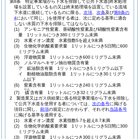
第8条
特定事業場から下水を排除して公共下水道
(終末処理
場を設置しているもの又は終末処理場を設置している流域
下水道に接続しているものに限る。
次項
、
次条
及び
第8条の
4
において同じ。)
を使用する者は、次に定める基準に適合
しない水質の下水を排除してはならない。
(1)
アンモニア性窒素、亜硝酸性窒素及び硝酸性窒素含有
量 1リットルにつき380ミリグラム未満
(2)
水素イオン濃度 水素指数5を超え9未満
(3)
生物化学的酸素要求量 1リットルにつき5日間に600
ミリグラム未満
(4)
浮遊物質量 1リットルにつき600ミリグラム未満
(5)
ノルマルヘキサン抽出物質含有量
ア
鉱油類含有量 1リットルにつき5ミリグラム以下
イ
動植物油脂類含有量 1リットルにつき30ミリグラ
ム以下
(6)
窒素含有量 1リットルにつき240ミリグラム未満
りん
(7)
含有量 1リットルにつき32ミリグラム未満
燐
2
製造業又はガス供給業に係る特定事業場から下水を排除し
て公共下水道を使用する者については、
次の各号
に掲げる
項目に関し、
前項
の規定にかかわらず、それぞれ
当該各号
に掲げる基準を適用する。
(1)
水素イオン濃度 水素指数5.7を超え8.7未満
(2)
生物化学的酸素要求量 1リットルにつき5日間に300
ミリグラム未満
(3)
浮遊物質量 1リットルにつき300ミリグラム未満