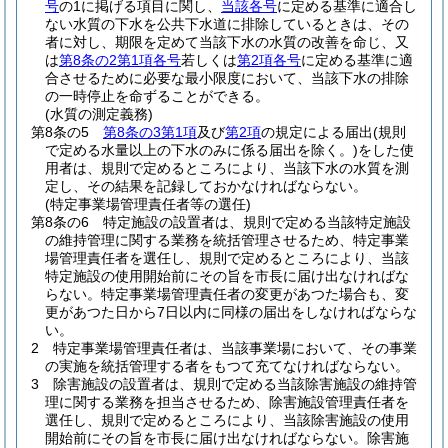
号
の1に掲げる項目に関し、
当該各号
に定める基準に適合し
ない水質の下水を公共下水道に排除しているときは、その
者に対し、期限を定めて当該下水の水質の改善を命じ、又
は
第8条の2第1項各号
若しくは
第2項各号
に定める基準に適
合させるために必要な最小限度において、当該下水の排除
の一時停止を命ずることができる。
(水質の測定義務)
第8条の5
第8条の3第1項
及び
第2項
の規定による届出
(規則
で定める水量以上の下水のみに係る届出を除く。)
をした使
用者は、規則で定めるところにより、当該下水の水質を測
定し、その結果を記録しておかなければならない。
(特定事業場管理責任者等の選任)
第8条の6
特定施設の設置者は、規則で定める当該特定施設
の維持管理に関する業務を統括管理させるため、特定事業
場管理責任者を選任し、規則で定めるところにより、当該
特定施設の使用開始前にその旨を市長に届け出なければな
らない。
特定事業場管理責任者の変更があつた場合も、変
更があつた日から7日以内に同様の届出をしなければならな
い。
2
特定事業場管理責任者は、当該事業場において、その事業
の実施を統括管理する者をもつて充てなければならない。
3
除害施設の設置者は、規則で定める当該除害施設の維持管
理に関する業務を担当させるため、除害施設管理責任者を
選任し、規則で定めるところにより、当該除害施設の使用
開始前にその旨を市長に届け出なければならない。
除害施