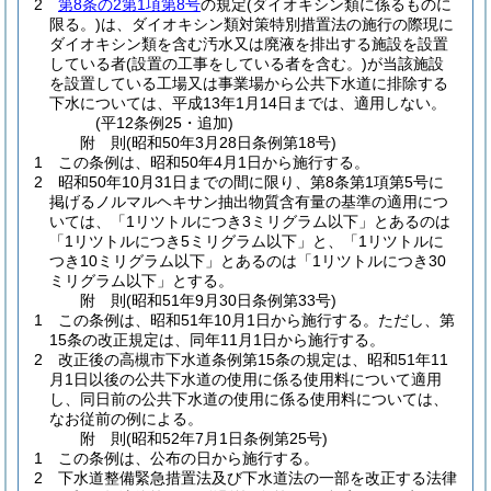
2
第8条の2第1項第8号
の規定
(ダイオキシン類に係るものに
限る。)
は、ダイオキシン類対策特別措置法の施行の際現に
ダイオキシン類を含む汚水又は廃液を排出する施設を設置
している者
(設置の工事をしている者を含む。)
が当該施設
を設置している工場又は事業場から公共下水道に排除する
下水については、平成13年1月14日までは、適用しない。
(平12条例25・追加)
附
則
(昭和50年3月28日
条例第18号)
1
この条例は、昭和50年4月1日から施行する。
2
昭和50年10月31日までの間に限り、第8条第1項第5号に
掲げるノルマルヘキサン抽出物質含有量の基準の適用につ
いては、「1リツトルにつき3ミリグラム以下」とあるのは
「1リツトルにつき5ミリグラム以下」と、「1リツトルに
つき10ミリグラム以下」とあるのは「1リツトルにつき30
ミリグラム以下」とする。
附
則
(昭和51年9月30日
条例第33号)
1
この条例は、昭和51年10月1日から施行する。
ただし、第
15条の改正規定は、同年11月1日から施行する。
2
改正後の高槻市下水道条例第15条の規定は、昭和51年11
月1日以後の公共下水道の使用に係る使用料について適用
し、同日前の公共下水道の使用に係る使用料については、
なお従前の例による。
附
則
(昭和52年7月1日
条例第25号)
1
この条例は、公布の日から施行する。
2
下水道整備緊急措置法及び下水道法の一部を改正する法律