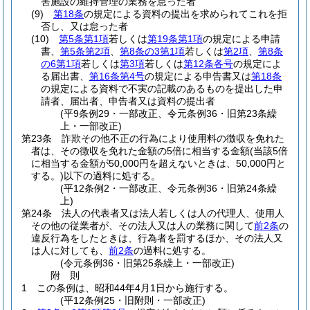
害施設の維持管理の業務を怠った者
(9)
第18条
の規定による資料の提出を求められてこれを拒
否し、又は怠った者
(10)
第5条第1項
若しくは
第19条第1項
の規定による申請
書、
第5条第2項
、
第8条の3第1項
若しくは
第2項
、
第8条
の6第1項
若しくは
第3項
若しくは
第12条各号
の規定によ
る届出書、
第16条第4号
の規定による申告書又は
第18条
の規定による資料で不実の記載のあるものを提出した申
請者、届出者、申告者又は資料の提出者
(平9条例29・一部改正、令元条例36・旧第23条繰
上・一部改正)
第23条
詐欺その他不正の行為により使用料の徴収を免れた
者は、その徴収を免れた金額の5倍に相当する金額
(当該5倍
に相当する金額が50,000円を超えないときは、50,000円と
する。)
以下の過料に処する。
(平12条例2・一部改正、令元条例36・旧第24条繰
上)
第24条
法人の代表者又は法人若しくは人の代理人、使用人
その他の従業者が、その法人又は人の業務に関して
前2条
の
違反行為をしたときは、行為者を罰するほか、その法人又
は人に対しても、
前2条
の過料に処する。
(令元条例36・旧第25条繰上・一部改正)
附
則
1
この条例は、昭和44年4月1日から施行する。
(平12条例25・旧附則・一部改正)