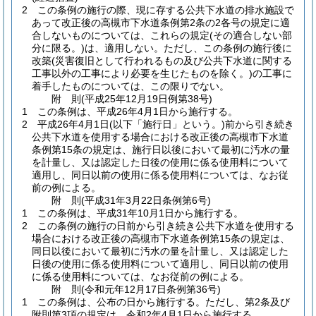
2
この条例の施行の際、現に存する公共下水道の排水施設で
あって改正後の高槻市下水道条例第2条の2各号の規定に適
合しないものについては、これらの規定
(その適合しない部
分に限る。)
は、適用しない。
ただし、この条例の施行後に
改築
(災害復旧として行われるもの及び公共下水道に関する
工事以外の工事により必要を生じたものを除く。)
の工事に
着手したものについては、この限りでない。
附
則
(平成25年12月19日
例第38号)
1
この条例は、平成26年4月1日から施行する。
2
平成26年4月1日
(以下「施行日」という。)
前から引き続き
公共下水道を使用する場合における改正後の高槻市下水道
条例第15条の規定は、施行日以後において最初に汚水の量
を計量し、又は認定した日後の使用に係る使用料について
適用し、同日以前の使用に係る使用料については、なお従
前の例による。
附
則
(平成31年3月22日
条例第6号)
1
この条例は、平成31年10月1日から施行する。
2
この条例の施行の日前から引き続き公共下水道を使用する
場合における改正後の高槻市下水道条例第15条の規定は、
同日以後において最初に汚水の量を計量し、又は認定した
日後の使用に係る使用料について適用し、同日以前の使用
に係る使用料については、なお従前の例による。
附
則
(令和元年12月17日
条例第36号)
1
この条例は、公布の日から施行する。
ただし、第2条及び
附則第3項の規定は、令和2年4月1日から施行する。