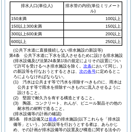
排水人口
(単位人)
排水管の内径
(単位ミリメート
ル)
150未満
100以上
150以上300未満
150以上
300以上600未満
200以上
600以上
250以上
(公共下水道に直接接続しない排水施設の新設等)
第4条
公共下水道に下水を流入させるために設ける排水施設
(排水設備及び法第24条第1項の規定によりその設置につい
て許可を受けるべき排水施設を除く。
次条
において同じ。)
の新設等を行なおうとするときは、
次の各号
に定めるとこ
ろによらなければならない。
(1)
汚水は公共ます等で汚水を排除すべきものに、雨水は
公共ます等で雨水を排除すべきものに流入させるように
設けること。
(2)
堅固で耐久力を有する構造とすること。
(3)
陶器、コンクリート、れんが、ビニール製品その他の
耐水性の材料で造ること。
(排水設備等の計画の確認)
第5条
排水設備又は
前条
の排水施設
(以下これらを「排水設
備等」という。)
の新設等を行おうとする者は、あらかじ
め、その計画が排水設備等の設置及び構造に関する法令の