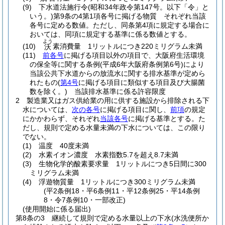
(9)
下水道法施行令
(昭和34年政令第147号。以下「令」と
いう。)
第9条の4第1項各号に掲げる物質 それぞれ当該
各号に定める数値。
ただし、同条第4項に規定する場合に
おいては、同項に規定する基準に係る数値とする。
よう
(10)
素消費量 1リットルにつき220ミリグラム未満
沃
(11)
前各号
に掲げる項目以外の項目で、大阪府生活環境
の保全等に関する条例
(平成6年大阪府条例第6号)
により
当該公共下水道からの放流水に関する排水基準が定めら
れたもの
(
第4号
に掲げる項目に類似する項目及び大腸菌
数を除く。)
当該排水基準に係る許容限度
2
製造業又はガス供給業の用に供する施設から排除される下
水については、
次の各号
に掲げる項目に関し、
前項
の規定
にかかわらず、それぞれ
当該各号
に掲げる基準とする。
た
だし、規則で定める水量未満の下水については、この限り
でない。
(1)
温度 40度未満
(2)
水素イオン濃度 水素指数5.7を超え8.7未満
(3)
生物化学的酸素要求量 1リットルにつき5日間に300
ミリグラム未満
(4)
浮遊物質量 1リットルにつき300ミリグラム未満
(平2条例18・平6条例11・平12条例25・平14条例
8・令7条例10・一部改正)
(使用開始に係る届出)
第8条の3
継続して規則で定める水量以上の下水
(水洗便所か