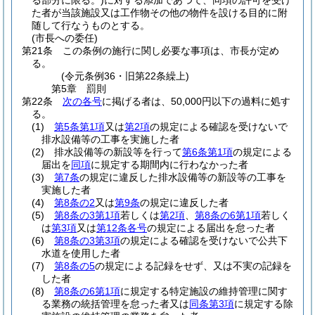
る部分に限る。)
に対する添加であつて、同項の許可を受け
た者が当該施設又は工作物その他の物件を設ける目的に附
随して行なうものとする。
(市長への委任)
第21条
この条例の施行に関し必要な事項は、市長が定め
る。
(令元条例36・旧第22条繰上)
第5章
罰則
第22条
次の各号
に掲げる者は、50,000円以下の過料に処す
る。
(1)
第5条第1項
又は
第2項
の規定による確認を受けないで
排水設備等の工事を実施した者
(2)
排水設備等の新設等を行って
第6条第1項
の規定による
届出を
同項
に規定する期間内に行わなかった者
(3)
第7条
の規定に違反した排水設備等の新設等の工事を
実施した者
(4)
第8条の2
又は
第9条
の規定に違反した者
(5)
第8条の3第1項
若しくは
第2項
、
第8条の6第1項
若しく
は
第3項
又は
第12条各号
の規定による届出を怠った者
(6)
第8条の3第3項
の規定による確認を受けないで公共下
水道を使用した者
(7)
第8条の5
の規定による記録をせず、又は不実の記録を
した者
(8)
第8条の6第1項
に規定する特定施設の維持管理に関す
る業務の統括管理を怠った者又は
同条第3項
に規定する除