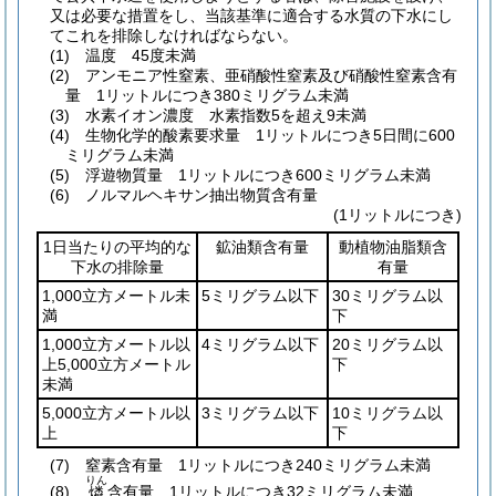
又は必要な措置をし、当該基準に適合する水質の下水にし
てこれを排除しなければならない。
(1)
温度 45度未満
(2)
アンモニア性窒素、亜硝酸性窒素及び硝酸性窒素含有
量 1リットルにつき380ミリグラム未満
(3)
水素イオン濃度 水素指数5を超え9未満
(4)
生物化学的酸素要求量 1リットルにつき5日間に600
ミリグラム未満
(5)
浮遊物質量 1リットルにつき600ミリグラム未満
(6)
ノルマルヘキサン抽出物質含有量
(1リットルにつき)
1日当たりの平均的な
鉱油類含有量
動植物油脂類含
下水の排除量
有量
1,000立方メートル未
5ミリグラム以下
30ミリグラム以
満
下
1,000立方メートル以
4ミリグラム以下
20ミリグラム以
上5,000立方メートル
下
未満
5,000立方メートル以
3ミリグラム以下
10ミリグラム以
上
下
(7)
窒素含有量 1リットルにつき240ミリグラム未満
りん
(8)
含有量 1リットルにつき32ミリグラム未満
燐