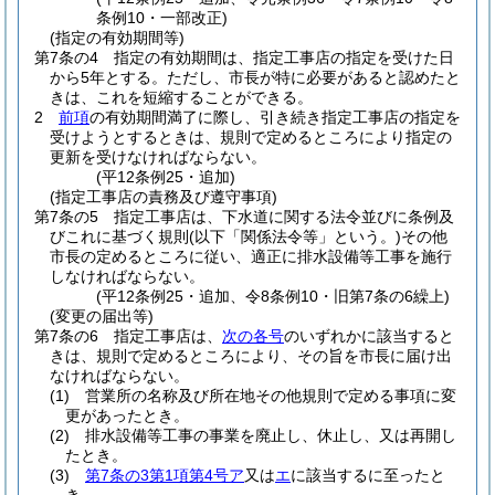
条例10・一部改正)
(指定の有効期間等)
第7条の4
指定の有効期間は、指定工事店の指定を受けた日
から5年とする。
ただし、市長が特に必要があると認めたと
きは、これを短縮することができる。
2
前項
の有効期間満了に際し、引き続き指定工事店の指定を
受けようとするときは、規則で定めるところにより指定の
更新を受けなければならない。
(平12条例25・追加)
(指定工事店の責務及び遵守事項)
第7条の5
指定工事店は、下水道に関する法令並びに条例及
びこれに基づく規則
(以下「関係法令等」という。)
その他
市長の定めるところに従い、適正に排水設備等工事を施行
しなければならない。
(平12条例25・追加、令8条例10・旧第7条の6繰上)
(変更の届出等)
第7条の6
指定工事店は、
次の各号
のいずれかに該当すると
きは、規則で定めるところにより、その旨を市長に届け出
なければならない。
(1)
営業所の名称及び所在地その他規則で定める事項に変
更があったとき。
(2)
排水設備等工事の事業を廃止し、休止し、又は再開し
たとき。
(3)
第7条の3第1項第4号ア
又は
エ
に該当するに至ったと