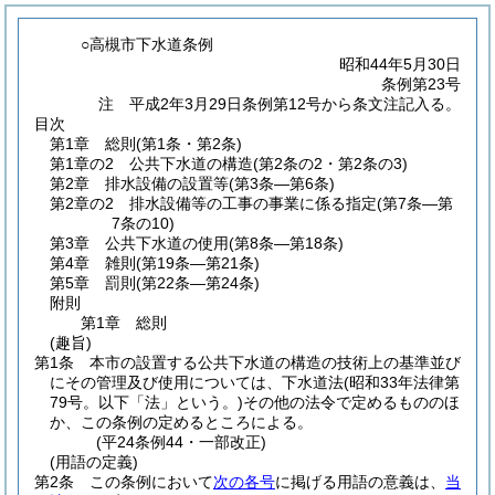
○高槻市下水道条例
昭和44年5月30日
条例第23号
注 平成2年3月29日条例第12号から条文注記入る。
目次
第1章
総則
(第1条・第2条)
第1章の2
公共下水道の構造
(第2条の2・第2条の3)
第2章
排水設備の設置等
(第3条―第6条)
第2章の2
排水設備等の工事の事業に係る指定
(第7条―第
7条の10)
第3章
公共下水道の使用
(第8条―第18条)
第4章
雑則
(第19条―第21条)
第5章
罰則
(第22条―第24条)
附則
第1章
総則
(趣旨)
第1条
本市の設置する公共下水道の構造の技術上の基準並び
にその管理及び使用については、下水道法
(昭和33年法律第
79号。以下「法」という。)
その他の法令で定めるもののほ
か、この条例の定めるところによる。
(平24条例44・一部改正)
(用語の定義)
第2条
この条例において
次の各号
に掲げる用語の意義は、
当