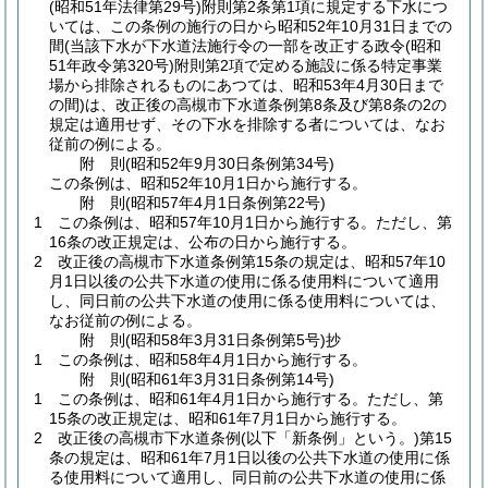
(昭和51年法律第29号)
附則第2条第1項に規定する下水につ
いては、この条例の施行の日から昭和52年10月31日までの
間
(当該下水が下水道法施行令の一部を改正する政令
(昭和
51年政令第320号)
附則第2項で定める施設に係る特定事業
場から排除されるものにあつては、昭和53年4月30日まで
の間)
は、改正後の高槻市下水道条例第8条及び第8条の2の
規定は適用せず、その下水を排除する者については、なお
従前の例による。
附
則
(昭和52年9月30日
条例第34号)
この条例は、昭和52年10月1日から施行する。
附
則
(昭和57年4月1日
条例第22号)
1
この条例は、昭和57年10月1日から施行する。
ただし、第
16条の改正規定は、公布の日から施行する。
2
改正後の高槻市下水道条例第15条の規定は、昭和57年10
月1日以後の公共下水道の使用に係る使用料について適用
し、同日前の公共下水道の使用に係る使用料については、
なお従前の例による。
附
則
(昭和58年3月31日
条例第5号)
抄
1
この条例は、昭和58年4月1日から施行する。
附
則
(昭和61年3月31日
条例第14号)
1
この条例は、昭和61年4月1日から施行する。
ただし、第
15条の改正規定は、昭和61年7月1日から施行する。
2
改正後の高槻市下水道条例
(以下「新条例」という。)
第15
条の規定は、昭和61年7月1日以後の公共下水道の使用に係
る使用料について適用し、同日前の公共下水道の使用に係