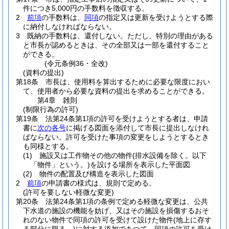
件につき5,000円の手数料を徴収する。
2
前項
の手数料は、
同項
の指定又は更新を受けようとする際
に納付しなければならない。
3
既納の手数料は、還付しない。
ただし、特別の理由がある
と市長が認めるときは、その全部又は一部を還付すること
ができる。
(令元条例36・全改)
(資料の提出)
第18条
市長は、使用料を算出するために必要な限度におい
て、使用者から必要な資料の提出を求めることができる。
第4章
雑則
(制限行為の許可)
第19条
法第24条第1項の許可を受けようとする者は、申請
書に
次の各号
に掲げる図面を添付して市長に提出しなけれ
ばならない。
許可を受けた事項の変更をしようとするとき
も同様とする。
(1)
施設又は工作物その他の物件
(排水設備を除く。以下
「物件」という。)
を設ける場所を表示した平面図
(2)
物件の配置及び構造を表示した図面
2
前項
の申請書の様式は、規則で定める。
(許可を要しない軽微な変更)
第20条
法第24条第1項の条例で定める軽微な変更は、公共
下水道の施設の機能を妨げ、又はその施設を損傷するおそ
れのない物件で同項の許可を受けて設けた物件
(地上に存す