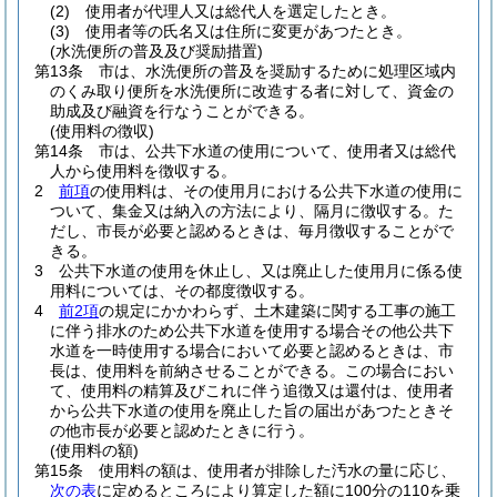
(2)
使用者が代理人又は総代人を選定したとき。
(3)
使用者等の氏名又は住所に変更があつたとき。
(水洗便所の普及及び奨励措置)
第13条
市は、水洗便所の普及を奨励するために処理区域内
のくみ取り便所を水洗便所に改造する者に対して、資金の
助成及び融資を行なうことができる。
(使用料の徴収)
第14条
市は、公共下水道の使用について、使用者又は総代
人から使用料を徴収する。
2
前項
の使用料は、その使用月における公共下水道の使用に
ついて、集金又は納入の方法により、隔月に徴収する。
た
だし、市長が必要と認めるときは、毎月徴収することがで
きる。
3
公共下水道の使用を休止し、又は廃止した使用月に係る使
用料については、その都度徴収する。
4
前2項
の規定にかかわらず、土木建築に関する工事の施工
に伴う排水のため公共下水道を使用する場合その他公共下
水道を一時使用する場合において必要と認めるときは、市
長は、使用料を前納させることができる。
この場合におい
て、使用料の精算及びこれに伴う追徴又は還付は、使用者
から公共下水道の使用を廃止した旨の届出があつたときそ
の他市長が必要と認めたときに行う。
(使用料の額)
第15条
使用料の額は、使用者が排除した汚水の量に応じ、
次の表
に定めるところにより算定した額に100分の110を乗