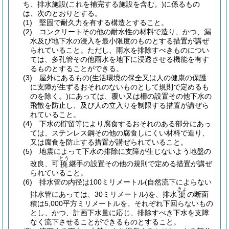
ち、排水施設
(これを補完する施設を含む。)
に係るもの
は、次のとおりとする。
(1)
堅固で耐久力を有する構造とすること。
(2)
コンクリートその他の耐水性の材料で造り、かつ、漏
水及び地下水の浸入を最小限度のものとする措置が講ぜ
られていること。
ただし、雨水を排除すべきものについ
ては、多孔管その他雨水を地下に浸透させる機能を有す
るものとすることができる。
(3)
屋外にあるもの
(生活環境の保全又は人の健康の保護
に支障が生ずるおそれのないものとして規則で定めるも
のを除く。)
にあっては、覆い又は柵の設置その他下水の
飛散を防止し、及び人の立入りを制限する措置が講ぜら
れていること。
(4)
下水の貯留等により腐食するおそれのある部分にあっ
ては、ステンレス鋼その他の腐食しにくい材料で造り、
又は腐食を防止する措置が講ぜられていること。
(5)
地震によって下水の排除に支障が生じないよう地盤の
とう
改良、可
継手の設置その他の規則で定める措置が講ぜ
撓
られていること。
(6)
排水管の内径は100ミリメートル
(自然流下によらない
きょ
排水管にあっては、30ミリメートル)
を、排水
の断面
渠
積は5,000平方ミリメートルを、それぞれ下回らないもの
とし、かつ、計画下水量に応じ、排除すべき下水を支障
なく流下させることができるものとすること。