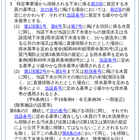
3
特定事業場から排除される下水に係る
前2項
に規定する水
質の基準は、
次の各号
に掲げる場合においては、
前2項
の規
定にかかわらず、それぞれ
当該各号
に規定する緩やかな排
水基準とする。
(1)
第1項第1号
、
第6号
又は
第7号
に掲げる項目に係る水質
に関し、当該下水が当該公共下水道からの放流水又は当
該流域下水道
(雨水流域下水道を除く。)
から放流水に係
る公共の水域又は海域に直接排除されたとした場合に、
排水基準を定める省令
(昭和46年総理府令第35号)
又は水
質汚濁防止法第3条第3項の規定による排水基準を定める
条例
(昭和49年大阪府条例第8号)
により、
当該各号
に定め
る基準より緩やかな排水基準が適用されるとき。
(2)
第1項第2号
から
第5号
まで又は
前項各号
に掲げる水質
に関し、当該下水が河川その他の公共の水域
(湖沼を除
く。)
に直接排除されたとした場合に、排水基準を定める
省令により、
当該各号
に定める基準より緩やかな排水基
準が適用されるとき。
(平6条例11・平18条例4・令元条例36・一部改正)
(除害施設の設置等)
第8条の2
継続して
次の各号
に掲げる項目に関し、それぞれ
当該各号
に定める基準に適合しない水質の下水
(水洗便所か
ら排除される汚水及び法第12条の2第1項又は第5項の規定
により公共下水道に排除してはならないこととされるもの
を除く。以下この条及び
第8条の4
において同じ。)
を排除し
て公共下水道を使用しようとする者は、除害施設を設け、