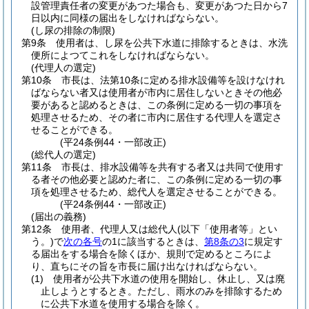
設管理責任者の変更があつた場合も、変更があつた日から7
日以内に同様の届出をしなければならない。
(し尿の排除の制限)
第9条
使用者は、し尿を公共下水道に排除するときは、水洗
便所によつてこれをしなければならない。
(代理人の選定)
第10条
市長は、法第10条に定める排水設備等を設けなけれ
ばならない者又は使用者が市内に居住しないときその他必
要があると認めるときは、この条例に定める一切の事項を
処理させるため、その者に市内に居住する代理人を選定さ
せることができる。
(平24条例44・一部改正)
(総代人の選定)
第11条
市長は、排水設備等を共有する者又は共同で使用す
る者その他必要と認めた者に、この条例に定める一切の事
項を処理させるため、総代人を選定させることができる。
(平24条例44・一部改正)
(届出の義務)
第12条
使用者、代理人又は総代人
(以下「使用者等」とい
う。)
で
次の各号
の1に該当するときは、
第8条の3
に規定す
る届出をする場合を除くほか、規則で定めるところによ
り、直ちにその旨を市長に届け出なければならない。
(1)
使用者が公共下水道の使用を開始し、休止し、又は廃
止しようとするとき。
ただし、雨水のみを排除するため
に公共下水道を使用する場合を除く。