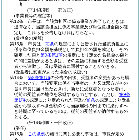
者
(平14条例9・一部改正)
(事業費等の確定等)
第12条
市長は、当該負担区に係る事業が終了したときは、
遅滞なく、当該負担区に係る事業費及び単位負担金額を確
定し、これらを公告しなければならない。
(負担金の精算)
第13条
市長は、
前条
の規定により公告された当該負担区に
係る単位負担金額を基礎として負担金の額を確定し、その
確定した額と
第9条第1項
の規定により定めた負担金の額と
の間に差額があるときは、その差額に相当する金額を受益
者から追徴し、又は受益者に還付することができる。
(受益者に変更があった場合の取扱い)
第14条
第8条第1項
の公告の日後、受益者の変更があった場
合において、当該変更に係る当事者の一方又は双方がその
旨を市長に届け出たときは、新たに受益者となった者は、
従前の受益者の地位を承継するものとする。
ただし、
第9条
第1項
の規定により定められた額及び
前条
の規定により受益
者から徴収すべき金額のうち当該届出の日までに納付すべ
き時期に至っているものは、従前の受益者が納付するもの
とする。
(平14条例9・一部改正)
(委任)
第15条
この条例
の施行に関し必要な事項は、市長が定め
る。