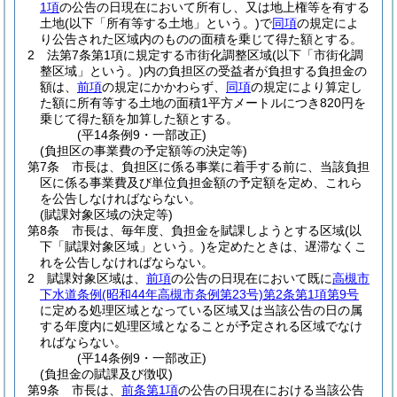
1項
の公告の日現在において所有し、又は地上権等を有する
土地
(以下「所有等する土地」という。)
で
同項
の規定によ
り公告された区域内のものの面積を乗じて得た額とする。
2
法第7条第1項に規定する市街化調整区域
(以下「市街化調
整区域」という。)
内の負担区の受益者が負担する負担金の
額は、
前項
の規定にかかわらず、
同項
の規定により算定し
た額に所有等する土地の面積1平方メートルにつき820円を
乗じて得た額を加算した額とする。
(平14条例9・一部改正)
(負担区の事業費の予定額等の決定等)
第7条
市長は、負担区に係る事業に着手する前に、当該負担
区に係る事業費及び単位負担金額の予定額を定め、これら
を公告しなければならない。
(賦課対象区域の決定等)
第8条
市長は、毎年度、負担金を賦課しようとする区域
(以
下「賦課対象区域」という。)
を定めたときは、遅滞なくこ
れを公告しなければならない。
2
賦課対象区域は、
前項
の公告の日現在において既に
高槻市
下水道条例
(昭和44年高槻市条例第23号)
第2条第1項第9号
に定める処理区域となっている区域又は当該公告の日の属
する年度内に処理区域となることが予定される区域でなけ
ればならない。
(平14条例9・一部改正)
(負担金の賦課及び徴収)
第9条
市長は、
前条第1項
の公告の日現在における当該公告