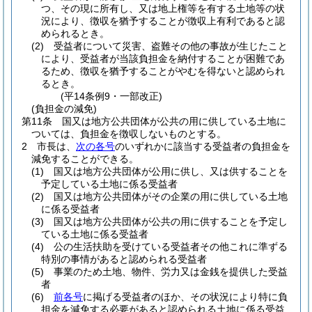
つ、その現に所有し、又は地上権等を有する土地等の状
況により、徴収を猶予することが徴収上有利であると認
められるとき。
(2)
受益者について災害、盗難その他の事故が生じたこと
により、受益者が当該負担金を納付することが困難であ
るため、徴収を猶予することがやむを得ないと認められ
るとき。
(平14条例9・一部改正)
(負担金の減免)
第11条
国又は地方公共団体が公共の用に供している土地に
ついては、負担金を徴収しないものとする。
2
市長は、
次の各号
のいずれかに該当する受益者の負担金を
減免することができる。
(1)
国又は地方公共団体が公用に供し、又は供することを
予定している土地に係る受益者
(2)
国又は地方公共団体がその企業の用に供している土地
に係る受益者
(3)
国又は地方公共団体が公共の用に供することを予定し
ている土地に係る受益者
(4)
公の生活扶助を受けている受益者その他これに準ずる
特別の事情があると認められる受益者
(5)
事業のため土地、物件、労力又は金銭を提供した受益
者
(6)
前各号
に掲げる受益者のほか、その状況により特に負
担金を減免する必要があると認められる土地に係る受益