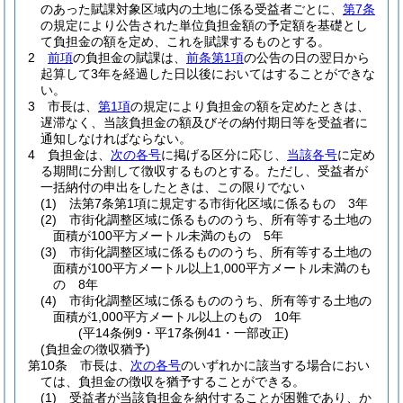
のあった賦課対象区域内の土地に係る受益者ごとに、
第7条
の規定により公告された単位負担金額の予定額を基礎とし
て負担金の額を定め、これを賦課するものとする。
2
前項
の負担金の賦課は、
前条第1項
の公告の日の翌日から
起算して3年を経過した日以後においてはすることができな
い。
3
市長は、
第1項
の規定により負担金の額を定めたときは、
遅滞なく、当該負担金の額及びその納付期日等を受益者に
通知しなければならない。
4
負担金は、
次の各号
に掲げる区分に応じ、
当該各号
に定め
る期間に分割して徴収するものとする。
ただし、受益者が
一括納付の申出をしたときは、この限りでない
(1)
法第7条第1項に規定する市街化区域に係るもの 3年
(2)
市街化調整区域に係るもののうち、所有等する土地の
面積が100平方メートル未満のもの 5年
(3)
市街化調整区域に係るもののうち、所有等する土地の
面積が100平方メートル以上1,000平方メートル未満のも
の 8年
(4)
市街化調整区域に係るもののうち、所有等する土地の
面積が1,000平方メートル以上のもの 10年
(平14条例9・平17条例41・一部改正)
(負担金の徴収猶予)
第10条
市長は、
次の各号
のいずれかに該当する場合におい
ては、負担金の徴収を猶予することができる。
(1)
受益者が当該負担金を納付することが困難であり、か