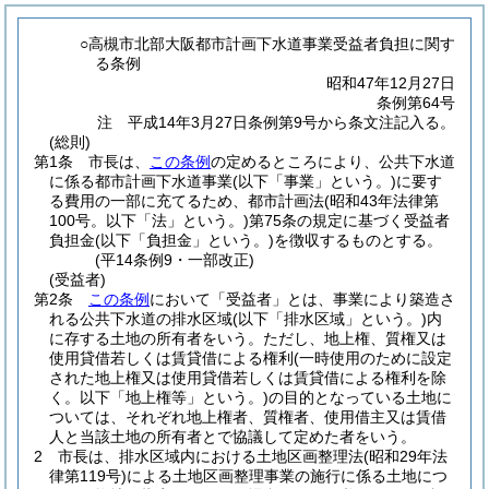
○高槻市北部大阪都市計画下水道事業受益者負担に関す
る条例
昭和47年12月27日
条例第64号
注 平成14年3月27日条例第9号から条文注記入る。
(総則)
第1条
市長は、
この条例
の定めるところにより、公共下水道
に係る都市計画下水道事業
(以下「事業」という。)
に要す
る費用の一部に充てるため、都市計画法
(昭和43年法律第
100号。以下「法」という。)
第75条の規定に基づく受益者
負担金
(以下「負担金」という。)
を徴収するものとする。
(平14条例9・一部改正)
(受益者)
第2条
この条例
において「受益者」とは、事業により築造さ
れる公共下水道の排水区域
(以下「排水区域」という。)
内
に存する土地の所有者をいう。
ただし、地上権、質権又は
使用貸借若しくは賃貸借による権利
(一時使用のために設定
された地上権又は使用貸借若しくは賃貸借による権利を除
く。以下「地上権等」という。)
の目的となっている土地に
ついては、それぞれ地上権者、質権者、使用借主又は賃借
人と当該土地の所有者とで協議して定めた者をいう。
2
市長は、排水区域内における土地区画整理法
(昭和29年法
律第119号)
による土地区画整理事業の施行に係る土地につ