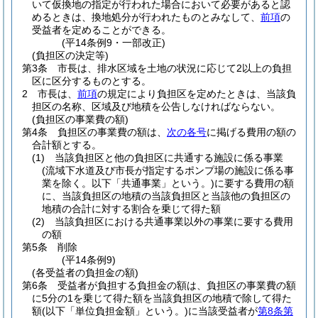
いて仮換地の指定が行われた場合において必要があると認
めるときは、換地処分が行われたものとみなして、
前項
の
受益者を定めることができる。
(平14条例9・一部改正)
(負担区の決定等)
第3条
市長は、排水区域を土地の状況に応じて2以上の負担
区に区分するものとする。
2
市長は、
前項
の規定により負担区を定めたときは、当該負
担区の名称、区域及び地積を公告しなければならない。
(負担区の事業費の額)
第4条
負担区の事業費の額は、
次の各号
に掲げる費用の額の
合計額とする。
(1)
当該負担区と他の負担区に共通する施設に係る事業
(流域下水道及び市長が指定するポンプ場の施設に係る事
業を除く。以下「共通事業」という。)
に要する費用の額
に、当該負担区の地積の当該負担区と当該他の負担区の
地積の合計に対する割合を乗じて得た額
(2)
当該負担区における共通事業以外の事業に要する費用
の額
第5条
削除
(平14条例9)
(各受益者の負担金の額)
第6条
受益者が負担する負担金の額は、負担区の事業費の額
に5分の1を乗じて得た額を当該負担区の地積で除して得た
額
(以下「単位負担金額」という。)
に当該受益者が
第8条第