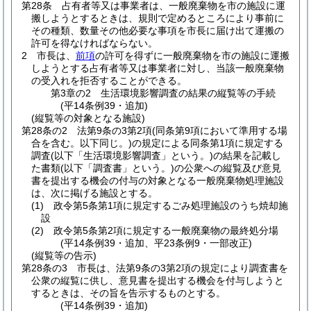
第28条
占有者等又は事業者は、一般廃棄物を市の施設に運
搬しようとするときは、規則で定めるところにより事前に
その種類、数量その他必要な事項を市長に届け出て運搬の
許可を得なければならない。
2
市長は、
前項
の許可を得ずに一般廃棄物を市の施設に運搬
しようとする占有者等又は事業者に対し、当該一般廃棄物
の受入れを拒否することができる。
第3章の2
生活環境影響調査の結果の縦覧等の手続
(平14条例39・追加)
(縦覧等の対象となる施設)
第28条の2
法第9条の3第2項
(同条第9項において準用する場
合を含む。以下同じ。)
の規定による同条第1項に規定する
調査
(以下「生活環境影響調査」という。)
の結果を記載し
た書類
(以下「調査書」という。)
の公衆への縦覧及び意見
書を提出する機会の付与の対象となる一般廃棄物処理施設
は、次に掲げる施設とする。
(1)
政令第5条第1項に規定するごみ処理施設のうち焼却施
設
(2)
政令第5条第2項に規定する一般廃棄物の最終処分場
(平14条例39・追加、平23条例9・一部改正)
(縦覧等の告示)
第28条の3
市長は、法第9条の3第2項の規定により調査書を
公衆の縦覧に供し、意見書を提出する機会を付与しようと
するときは、その旨を告示するものとする。
(平14条例39・追加)