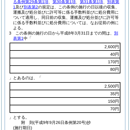
る条例第29条第1項
、
第30条第1項
、
第31条第1項
、
別表第
1
及び
別表第2
の規定は、この条例の施行の日以後の収集、
運搬及び処分並びに許可等に係る手数料並びに処分費用に
ついて適用し、同日前の収集、運搬及び処分並びに許可等
に係る手数料並びに処分費用については、なお従前の例に
よる。
3
この条例の施行の日から平成8年3月31日までの間は、
別
表第1
中「
2,600円
40円
170円
80円
」とあるのは、「
2,500円
35円
150円
70円
」とする。
附
則
(平成9年9月26日
条例第20号)
抄
(施行期日)