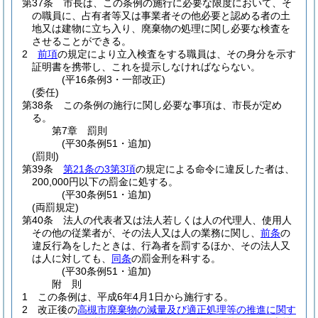
第37条
市長は、この条例の施行に必要な限度において、そ
の職員に、占有者等又は事業者その他必要と認める者の土
地又は建物に立ち入り、廃棄物の処理に関し必要な検査を
させることができる。
2
前項
の規定により立入検査をする職員は、その身分を示す
証明書を携帯し、これを提示しなければならない。
(平16条例3・一部改正)
(委任)
第38条
この条例の施行に関し必要な事項は、市長が定め
る。
第7章
罰則
(平30条例51・追加)
(罰則)
第39条
第21条の3第3項
の規定による命令に違反した者は、
200,000円以下の罰金に処する。
(平30条例51・追加)
(両罰規定)
第40条
法人の代表者又は法人若しくは人の代理人、使用人
その他の従業者が、その法人又は人の業務に関し、
前条
の
違反行為をしたときは、行為者を罰するほか、その法人又
は人に対しても、
同条
の罰金刑を科する。
(平30条例51・追加)
附
則
1
この条例は、平成6年4月1日から施行する。
2
改正後の
高槻市廃棄物の減量及び適正処理等の推進に関す