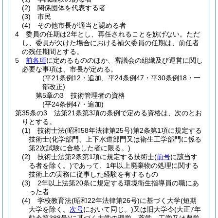
(2)
関係団体を代表する者
(3)
市民
(4)
その他市長が適当と認める者
4
委員の任期は2年とし、再任されることを妨げない。
ただ
し、委員が欠けた場合における補欠委員の任期は、前任者
の残任期間とする。
5
前各項
に定めるもののほか、審議会の組織及び運営に関し
必要な事項は、市長が定める。
(平21条例12・追加、平24条例47・平30条例18・一
部改正)
第5章の3
技術管理者の資格
(平24条例47・追加)
第35条の3
法第21条第3項の条例で定める資格は、次のとお
りとする。
(1)
技術士法
(昭和58年法律第25号)
第2条第1項に規定する
技術士
(化学部門、上下水道部門又は衛生工学部門に係る
第2次試験に合格した者に限る。)
(2)
技術士法第2条第1項に規定する技術士
(
前号
に該当す
る者を除く。)
であって、1年以上廃棄物の処理に関する
技術上の実務に従事した経験を有するもの
(3)
2年以上法第20条に規定する環境衛生指導員の職にあ
った者
(4)
学校教育法
(昭和22年法律第26号)
に基づく大学
(短期
大学を除く。
次号
において同じ。)
又は旧大学令
(大正7年