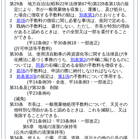
第29条
地方自治法
(昭和22年法律第67号)
第228条第1項の規
定により、市が一般廃棄物を収集し、運搬し、及び処分し
た場合に徴収する手数料の額は、
別表第1
のとおりとする。
2
前項
の手数料の徴収に関し必要な事項は、規則で定める。
3
既納の手数料は、還付しない。
ただし、市長が特別の理由
があると認めるときは、その全部又は一部を還付すること
ができる。
(平12条例2・平30条例18・一部改正)
(許可申請等手数料)
第30条
法、使用済自動車の再資源化等に関する法律及び浄
化槽法に基づく事務のうち、
別表第2
の中欄に掲げるものに
ついては、
同表
の右欄に定める金額の手数料を徴収する。
2
前項
の手数料は、申請の際に納付しなければならない。
3
前条第3項
の規定は、
第1項
の手数料について準用する。
(平14条例39・全改、平16条例3・一部改正)
第31条及び第32条
削除
(平23条例4)
(減免)
第33条
市長は、一般廃棄物処理手数料について、天災その
他特別な理由があると認めるときは、これを減額し、又は
免除することができる。
(平21条例12・平23条例4・一部改正)
第5章
地域の清潔の保持等
(公共の場所の清潔保持等)
第34条
何人も、公園、広場、道路、河川その他の公共の場