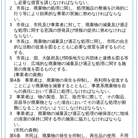
し必要な措置を講じなければならない。
2
市長は、廃棄物の処理に関し、処理施設の整備を計画的に
行う等により効果的な事業の実施に努めなければならな
い。
3
市長は、市民及び事業者に対して、廃棄物の減量及び適正
な処理に関する意識の啓発及び情報の提供に努めなければ
ならない。
4
市長は、廃棄物の減量及び適正な処理に関し、市民の自主
的な活動の促進を図るとともに必要な措置を講ずるものと
する。
5
市長は、国、大阪府及び関係地方公共団体と連携を図る等
により、広域的な廃棄物の減量及び適正な処理に関する施
策の推進を図るものとする。
(事業者の責務)
第4条
事業者は、廃棄物の発生を抑制し、再利用を促進する
ことにより廃棄物を減量するとともに、事業系廃棄物を自
らの責任において適正に処理しなければならない。
2
事業者は、物の製造、加工、販売等に際して、その製品、
容器等が廃棄物となった場合においてその適正な処理が困
難になることのないようにしなければならない。
3
事業者は、廃棄物の減量及び適正な処理の確保並びに地域
の清潔の保持に関する市の施策に協力しなければならな
い。
(市民の責務)
第5条
市民は、廃棄物の発生を抑制し、再生品の使用、不用