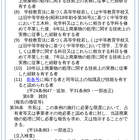
上廃棄物の処理に関する技術上の実務に従事した経験を
有する者
(8)
学校教育法に基づく高等学校若しくは中等教育学校又
は旧中等学校令
(昭和18年勅令第36号)
に基づく中等学校
において土木科、化学科又はこれらに相当する学科を修
めて卒業した後、6年以上廃棄物の処理に関する技術上の
実務に従事した経験を有する者
(9)
学校教育法に基づく高等学校若しくは中等教育学校又
は旧中等学校令に基づく中等学校において理学、工学若
しくは農学に関する科目又はこれらに相当する科目を修
めて卒業した後、7年以上廃棄物の処理に関する技術上の
実務に従事した経験を有する者
(10)
10年以上廃棄物の処理に関する技術上の実務に従事
した経験を有する者
(11)
前各号
に掲げる者と同等以上の知識及び技能を有す
ると認められる者
(平24条例47・追加、平31条例9・一部改正)
第6章
雑則
(報告の徴収等)
第36条
市長は、この条例の施行に必要な限度において、占
有者等又は事業者その他必要と認める者に対し、当該廃棄
物の処理に関し必要な報告を求め、又は指示することがで
きる。
(平16条例3・一部改正)
(立入検査)