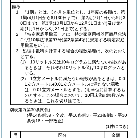
備考
1 「1期」とは、3か月を単位とし、1年度の各期は、第
1期
(4月1日から6月30日まで)
、第2期
(7月1日から9月3
0日まで)
、第3期
(10月1日から12月31日まで)
及び第4
期
(1月1日から3月31日まで)
とする。
2 「特定家庭用機器」とは、特定家庭用機器再商品化法
(平成10年法律第97号)
第2条第4項に規定する特定家庭
用機器をいう。
3 処理手数料を計算する場合の端数処理は、次のとおり
とする。
(1)
10リットル又は10キログラムに満たない端数があ
るときは、それぞれ10リットル又は10キログラムと
する。
(2)
1立方メートルに満たない端数があるときは、0.0
1立方メートル
(0.01立方メートルに満たない端数
は、0.01立方メートルとする。)
を単位に計算するも
のとする。この場合において、10円未満の端数があ
るときは、これを切り捨てる。
別表第2
(第30条関係)
(平14条例39・全改、平16条例3・平23条例9・平30
条例18・一部改正)
(1件につき)
号
区分
金額