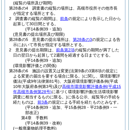
(縦覧の場所及び期間)
第28条の4
調査書の縦覧の場所は、高槻市役所その他市長
が指定する場所とする。
2
調査書の縦覧の期間は、
前条
の規定により告示した日から
起算して30日間とする。
(平14条例39・追加)
(意見書の提出場所及び期限)
第28条の5
意見書の提出場所は、
第28条の3
の規定による告
示において市長が指定する場所とする。
2
意見書の提出期限は、
前条第2項
の縦覧の期間が満了した
日の翌日から起算して2週間を経過する日までとする。
(平14条例39・追加)
(環境影響評価との関係)
第28条の6
施設の設置又は変更
(法第9条の3第8項の規定に
よる変更の届出を要する場合に限る。)
に関し、環境影響評
価法
(平成9年法律第81号)
、大阪府環境影響評価条例
(平成
10年大阪府条例第3号)
及び
高槻市環境影響評価条例
(平成15
年高槻市条例第28号)
に基づく環境影響評価
(生活環境影響
調査に相当するものに限る。)
に係る公示、縦覧等の手続を
経たものは、
前3条
の規定による手続を経たものとみなす。
(平14条例39・追加、平15条例28・平23条例9・一
部改正)
第4章
手数料
(平14条例39・改称)
(一般廃棄物処理手数料)