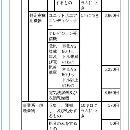
するもの
ラムにつ
き
特定家庭
ユニット形エア
1台につき
3,660円
用機器
コンディショナ
ー
テレビジョン受
信機
電気
容量が2
冷蔵
50リッ
庫及
トル未満
び電
のもの
気冷
容量が2
5,230円
凍庫
50リッ
トル以上
のもの
電気洗濯機及び
3,660円
衣類乾燥機
事業系一般
収集し、運搬
10キログ
170円
廃棄物
し、及び処分す
ラムにつ
るもの
き
処分のみをする
80円
もの