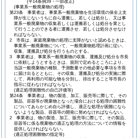
(平14条例39・一部改正)
(事業系一般廃棄物の処理)
第23条
事業者は、事業系一般廃棄物を生活環境の保全上支
障が生じないうちに自ら運搬し、若しくは処分し、又は事
業系一般廃棄物の収集若しくは運搬若しくは処分を業とし
て行うことのできる者に運搬させ、若しくは処分させなけ
ればならない。
2
市長は、家庭廃棄物の処理に支障がないと認めるときは、
事業系一般廃棄物について、一般廃棄物処理計画に従い、
収集、運搬及び処分を行うものとする。
3
事業者は、事業系一般廃棄物の収集、運搬及び処分を市長
に依頼しようとするときは、規則で定めるところにより、
当該一般廃棄物の種類、予測数量その他必要な事項を市長
に届け出るとともに、その収集、運搬及び処分の実施に際
して、再利用の可能な物を分別し、排出すること等市長の
指示に従わなければならない。
(適正処理困難性の自己評価等)
第24条
事業者は、物の製造、加工、販売等に際して、その
製品、容器等が廃棄物となった場合における処理の困難性
についてあらかじめ自ら評価し、適正な処理が困難になら
ないような製品、容器等の開発に努めなければならない。
2
事業者は、物の製造、加工、販売等に際して、その製品、
容器等に係る廃棄物の適正な処理の方法についての情報を
提供しなければならない。
(適正処理困難物の指定等)