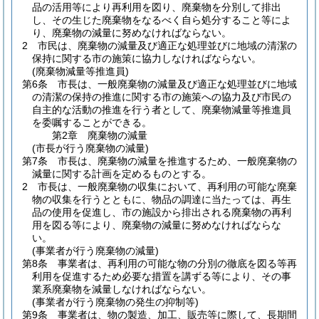
品の活用等により再利用を図り、廃棄物を分別して排出
し、その生じた廃棄物をなるべく自ら処分すること等によ
り、廃棄物の減量に努めなければならない。
2
市民は、廃棄物の減量及び適正な処理並びに地域の清潔の
保持に関する市の施策に協力しなければならない。
(廃棄物減量等推進員)
第6条
市長は、一般廃棄物の減量及び適正な処理並びに地域
の清潔の保持の推進に関する市の施策への協力及び市民の
自主的な活動の推進を行う者として、廃棄物減量等推進員
を委嘱することができる。
第2章
廃棄物の減量
(市長が行う廃棄物の減量)
第7条
市長は、廃棄物の減量を推進するため、一般廃棄物の
減量に関する計画を定めるものとする。
2
市長は、一般廃棄物の収集において、再利用の可能な廃棄
物の収集を行うとともに、物品の調達に当たっては、再生
品の使用を促進し、市の施設から排出される廃棄物の再利
用を図る等により、廃棄物の減量に努めなければならな
い。
(事業者が行う廃棄物の減量)
第8条
事業者は、再利用の可能な物の分別の徹底を図る等再
利用を促進するため必要な措置を講ずる等により、その事
業系廃棄物を減量しなければならない。
(事業者が行う廃棄物の発生の抑制等)
第9条
事業者は、物の製造、加工、販売等に際して、長期間