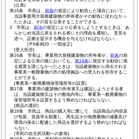
(公表)
第15条
市長は、
前条
の規定により勧告した場合において、
当該事業用大規模建築物の所有者がその勧告に従わなかっ
たときは、その旨を公表することができる。
2
市長は、
前項
の規定により公表をしようとするときは、あ
らかじめ当該公表をされる者にその理由を通知し、意見を
述べ、証拠を提示する機会を与えなければならない。
(平9条例20・一部改正)
(受入拒否)
第16条
市長は、事業用大規模建築物の所有者が、
前条
の規
定による公表の後においても、
第14条
に規定する勧告に係
る措置を講じなかったときは、当該建築物から排出される
事業系一般廃棄物の市の処理施設への受入れを拒否するこ
とができる。
(事業系一般廃棄物保管場所等の設置)
第17条
事業用の建築物の所有者又は建設しようとする者
は、当該建築物又はその敷地内等に、事業系一般廃棄物の
保管場所等を設置するよう努めなければならない。
(商品の選択)
第18条
市民は、商品の購入等に際して、当該商品の内容及
び包装、容器等を勘案し、再生品その他廃棄物の減量及び
環境の保全に配慮した商品を選択するよう努めなければな
らない。
(市民の自主的活動への参加)