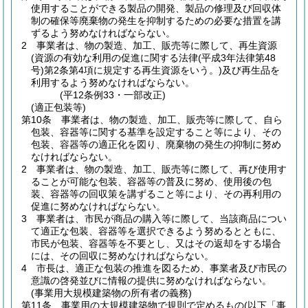
使用することができる製品の開発、製品の修理及び回収体
制の確保等廃棄物の発生を抑制するための必要な措置を講
ずるよう努めなければならない。
2
事業者は、物の製造、加工、販売等に際して、再生資源
(資源の有効な利用の促進に関する法律
(平成3年法律第48
号)
第2条第4項に規定する再生資源をいう。)
及び再生品を
利用するよう努めなければならない。
(平12条例33・一部改正)
(適正包装等)
第10条
事業者は、物の製造、加工、販売等に際して、自ら
包装、容器等に関する基準を設定すること等により、その
包装、容器等の適正化を図り、廃棄物の発生の抑制に努め
なければならない。
2
事業者は、物の製造、加工、販売等に際して、再び使用す
ることが可能な包装、容器等の普及に努め、使用後の包
装、容器等の回収策を講ずること等により、その再利用の
促進に努めなければならない。
3
事業者は、市民が商品の購入等に際して、当該商品につい
て適正な包装、容器等を選択できるよう努めるとともに、
市民が包装、容器等を不要とし、又はその返却をする場合
には、その回収に努めなければならない。
4
市長は、適正な包装の推進を図るため、事業者及び市民の
意識の啓発並びに情報の提供に努めなければならない。
(事業用大規模建築物の所有者の義務)
第11条
事業用の大規模建築物で規則で定めるもの
(以下「事