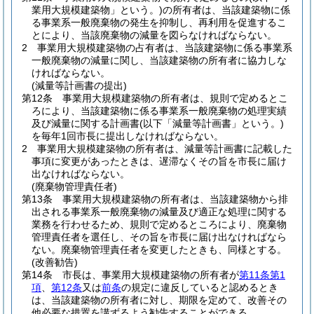
業用大規模建築物」という。)
の所有者は、当該建築物に係
る事業系一般廃棄物の発生を抑制し、再利用を促進するこ
とにより、当該廃棄物の減量を図らなければならない。
2
事業用大規模建築物の占有者は、当該建築物に係る事業系
一般廃棄物の減量に関し、当該建築物の所有者に協力しな
ければならない。
(減量等計画書の提出)
第12条
事業用大規模建築物の所有者は、規則で定めるとこ
ろにより、当該建築物に係る事業系一般廃棄物の処理実績
及び減量に関する計画書
(以下「減量等計画書」という。)
を毎年1回市長に提出しなければならない。
2
事業用大規模建築物の所有者は、減量等計画書に記載した
事項に変更があったときは、遅滞なくその旨を市長に届け
出なければならない。
(廃棄物管理責任者)
第13条
事業用大規模建築物の所有者は、当該建築物から排
出される事業系一般廃棄物の減量及び適正な処理に関する
業務を行わせるため、規則で定めるところにより、廃棄物
管理責任者を選任し、その旨を市長に届け出なければなら
ない。
廃棄物管理責任者を変更したときも、同様とする。
(改善勧告)
第14条
市長は、事業用大規模建築物の所有者が
第11条第1
項
、
第12条
又は
前条
の規定に違反していると認めるとき
は、当該建築物の所有者に対し、期限を定めて、改善その
他必要な措置を講ずるよう勧告することができる。