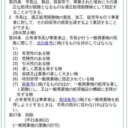
第25条
市長は、製品、容器等で、廃棄された場合にその適
正な処理が困難となるものを適正処理困難物として指定す
ることができる。
2
市長は、適正処理困難物の製造、加工、販売等を行う事業
者に対して、その回収等の措置を講ずるよう要請すること
ができる。
(排出禁止物)
第26条
占有者等及び事業者は、市長が行う一般廃棄物の収
集に際して、
次の各号
に掲げるものを排出してはならな
い。
(1)
有害性のある物
(2)
危険性のある物
(3)
引火性のある物
(4)
著しく悪臭を発する物
(5)
容積又は重量の著しく大きい物
(6)
特別管理一般廃棄物に指定されている物
(7)
前各号
に掲げるもののほか、一般廃棄物の処理を著し
く困難にし、又は一般廃棄物の処理施設の機能に支障が
生ずる物
2
占有者等又は事業者は、
前項各号
に掲げる一般廃棄物を処
理しようとするときは、市長の指示に従わなければならな
い。
第27条
削除
(平21条例12)
(一般廃棄物の運搬の許可)