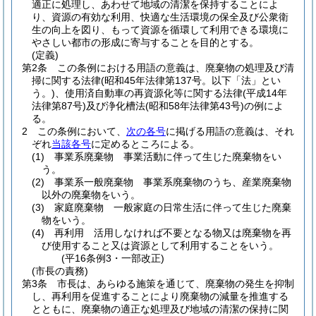
適正に処理し、あわせて地域の清潔を保持することによ
り、資源の有効な利用、快適な生活環境の保全及び公衆衛
生の向上を図り、もって資源を循環して利用できる環境に
やさしい都市の形成に寄与することを目的とする。
(定義)
第2条
この条例における用語の意義は、廃棄物の処理及び清
掃に関する法律
(昭和45年法律第137号。以下「法」とい
う。)
、使用済自動車の再資源化等に関する法律
(平成14年
法律第87号)
及び浄化槽法
(昭和58年法律第43号)
の例によ
る。
2
この条例において、
次の各号
に掲げる用語の意義は、それ
ぞれ
当該各号
に定めるところによる。
(1)
事業系廃棄物 事業活動に伴って生じた廃棄物をい
う。
(2)
事業系一般廃棄物 事業系廃棄物のうち、産業廃棄物
以外の廃棄物をいう。
(3)
家庭廃棄物 一般家庭の日常生活に伴って生じた廃棄
物をいう。
(4)
再利用 活用しなければ不要となる物又は廃棄物を再
び使用すること又は資源として利用することをいう。
(平16条例3・一部改正)
(市長の責務)
第3条
市長は、あらゆる施策を通じて、廃棄物の発生を抑制
し、再利用を促進することにより廃棄物の減量を推進する
とともに、廃棄物の適正な処理及び地域の清潔の保持に関