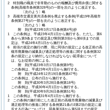
2
特別職の職員で非常勤のものの報酬及び費用弁償に関する
条例
(高槻市条例第328号)
の一部を次のように改正する。
〔次のよう〕略
3
高槻市交通災害共済条例を廃止する条例
(平成19年高槻市
条例第27号)
の一部を次のように改正する。
〔次のよう〕略
附
則
(平成23年3月17日
条例第4号)
抄
1
この条例は、平成23年4月1日から施行する。
ただし、第6
条から第9条までの規定及び附則第3項から第6項までの規
定は、平成24年4月1日から施行する。
6
前項の規定の施行の際、現に同項の規定による改正前の高
槻市廃棄物の減量及び適正処理等の推進に関する条例第32
条の規定により納付しなければならない延滞金について
は、なお従前の例による。
附
則
(平成23年3月17日
条例第9号)
この条例は、平成23年4月1日から施行する。
附
則
(平成24年12月19日
条例第47号)
この条例は、公布の日から施行する。
附
則
(平成30年3月28日
条例第18号)
この条例は、平成30年4月1日から施行する。
附
則
(平成30年9月26日
条例第51号)
1
この条例は、平成31年4月1日から施行する。
2
この条例の施行前にした改正前の高槻市廃棄物の減量及び
適正処理等の推進に関する条例第21条の3第2項の規定に違
反する行為については、同条第3項から第5項までの規定