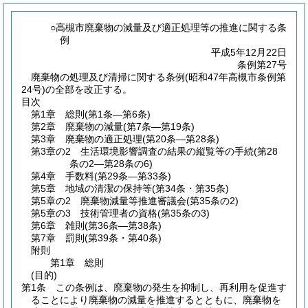
○高槻市廃棄物の減量及び適正処理等の推進に関する条
例
平成5年12月22日
条例第27号
廃棄物の処理及び清掃に関する条例(昭和47年高槻市条例第
24号)の全部を改正する。
目次
第1章
総則
(第1条―第6条)
第2章
廃棄物の減量
(第7条―第19条)
第3章
廃棄物の適正処理
(第20条―第28条)
第3章の2
生活環境影響調査の結果の縦覧等の手続
(第28
条の2―第28条の6)
第4章
手数料
(第29条―第33条)
第5章
地域の清潔の保持等
(第34条・第35条)
第5章の2
廃棄物減量等推進審議会
(第35条の2)
第5章の3
技術管理者の資格
(第35条の3)
第6章
雑則
(第36条―第38条)
第7章
罰則
(第39条・第40条)
附則
第1章
総則
(目的)
第1条
この条例は、廃棄物の発生を抑制し、再利用を促進す
ることにより廃棄物の減量を推進するとともに、廃棄物を