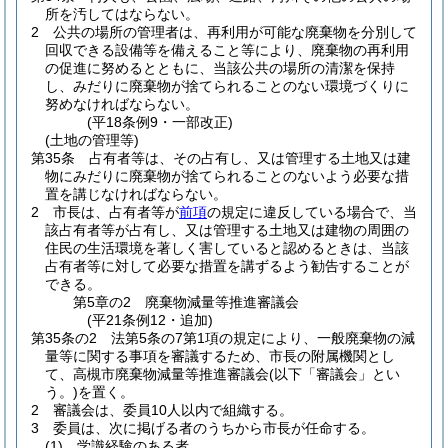
所を汚してはならない。
2
公共の場所の管理者は、再利用が可能な廃棄物を分別して
回収できる設備等を備えること等により、廃棄物の再利用
の促進に努めるとともに、当該公共の場所の清潔を保持
し、みだりに廃棄物が捨てられることのない環境づくりに
努めなければならない。
(平18条例9・一部改正)
(土地の管理等)
第35条
占有者等は、その占有し、又は管理する土地又は建
物にみだりに廃棄物が捨てられることのないよう必要な措
置を講じなければならない。
2
市長は、占有者等が
前項
の規定に違反している場合で、当
該占有者等が占有し、又は管理する土地又は建物の周囲の
住民の生活環境を著しく害していると認めるときは、当該
占有者等に対して必要な措置を講ずるよう勧告することが
できる。
第5章の2
廃棄物減量等推進審議会
(平21条例12・追加)
第35条の2
法第5条の7第1項の規定により、一般廃棄物の減
量等に関する事項を審議するため、市長の附属機関とし
て、高槻市廃棄物減量等推進審議会
(以下「審議会」とい
う。)
を置く。
2
審議会は、委員10人以内で組織する。
3
委員は、次に掲げる者のうちから市長が任命する。
(1)
学識経験のある者