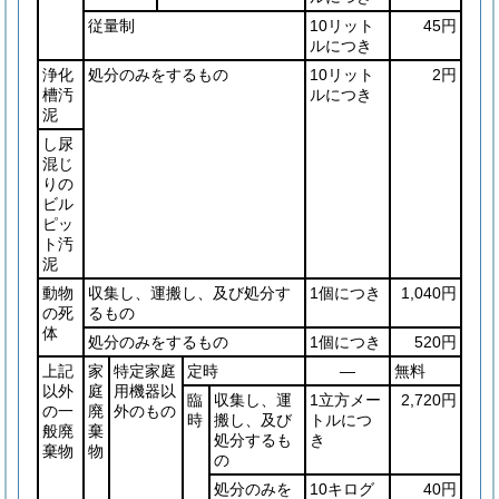
従量制
10リット
45円
ルにつき
浄化
処分のみをするもの
10リット
2円
槽汚
ルにつき
泥
し尿
混じ
りの
ビル
ピッ
ト汚
泥
動物
収集し、運搬し、及び処分す
1個につき
1,040円
の死
るもの
体
処分のみをするもの
1個につき
520円
上記
家
特定家庭
定時
―
無料
以外
庭
用機器以
臨
収集し、運
1立方メー
2,720円
の一
廃
外のもの
時
搬し、及び
トルにつ
般廃
棄
処分するも
き
棄物
物
の
処分のみを
10キログ
40円