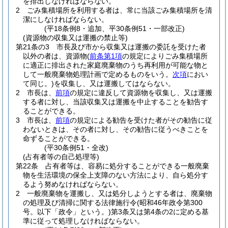
を排出しなければならない。
2
ごみ集積場所を利用する者は、常に当該ごみ集積場所を清
潔にしなければならない。
(平18条例8・追加、平30条例51・一部改正)
(資源物の収集又は運搬の禁止等)
第21条の3
市長及び市から収集又は運搬の委託を受けた者
以外の者は、資源物
(
前条第1項
の規定によりごみ集積場所
に適正に排出された家庭廃棄物のうち再利用が可能な物と
して一般廃棄物処理計画で定めるものをいう。
次項
におい
て同じ。)
を収集し、又は運搬してはならない。
2
市長は、
前項
の規定に違反して資源物を収集し、又は運搬
する者に対し、当該収集又は運搬を中止することを勧告す
ることができる。
3
市長は、
前項
の規定による勧告を受けた者がその勧告に従
わないときは、その者に対し、その勧告に従うべきことを
命ずることができる。
(平30条例51・全改)
(占有者等の自己処理等)
第22条
占有者等は、容易に処分することができる一般廃棄
物を生活環境の保全上支障のない方法により、自ら処分す
るよう努めなければならない。
2
一般廃棄物を運搬し、又は処分しようとする者は、廃棄物
の処理及び清掃に関する法律施行令
(昭和46年政令第300
号。以下「政令」という。)
第3条又は第4条の2に定める基
準に従って処理しなければならない。