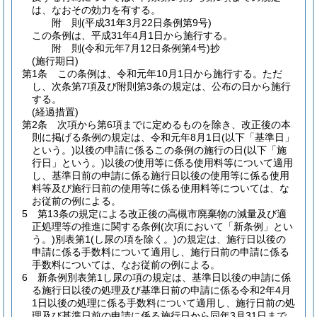
は、なおその効力を有する。
附
則
(平成31年3月22日
条例第9号)
この条例は、平成31年4月1日から施行する。
附
則
(令和元年7月12日
条例第4号)
抄
(施行期日)
第1条
この条例は、令和元年10月1日から施行する。
ただ
し、次条第7項及び附則第3条の規定は、公布の日から施行
する。
(経過措置)
第2条
次項から第6項までに定めるものを除き、改正後の本
則に掲げる条例の規定は、令和元年8月1日
(以下「基準日」
という。)
以後の申請に係るこの条例の施行の日
(以下「施
行日」という。)
以後の使用等に係る使用料等について適用
し、基準日前の申請に係る施行日以後の使用等に係る使用
料等及び施行日前の使用等に係る使用料等については、な
お従前の例による。
5
第13条の規定による改正後の高槻市廃棄物の減量及び適
正処理等の推進に関する条例
(次項において「新条例」とい
う。)
別表第1
(し尿の項を除く。)
の規定は、施行日以後の
申請に係る手数料について適用し、施行日前の申請に係る
手数料については、なお従前の例による。
6
新条例別表第1し尿の項の規定は、基準日以後の申請に係
る施行日以後の処理及び基準日前の申請に係る令和2年4月
1日以後の処理に係る手数料について適用し、施行日前の処
理及び基準日前の申請に係る施行日から同年3月31日まで