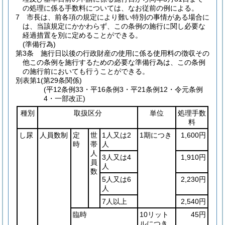
の処理に係る手数料については、なお従前の例による。
7
市長は、前各項の規定により難い特別の事情がある場合に
は、当該規定にかかわらず、この条例の施行に関し必要な
経過措置を別に定めることができる。
(準備行為)
第3条
施行日以後の行政財産の使用に係る使用料の徴収その
他この条例を施行するための必要な準備行為は、この条例
の施行前においても行うことができる。
別表第1
(第29条関係)
(平12条例33・平16条例3・平21条例12・令元条例
4・一部改正)
種別
取扱区分
単位
処理手数
料
し尿
人員数制
定
世
1人又は2
1期につき
1,600円
時
帯
人
人
3人又は4
1,910円
員
人
数
5人又は6
2,230円
人
7人以上
2,540円
臨時
10リット
45円
ルにつき