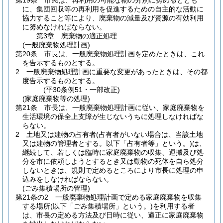
第19条
市民は、再利用の可能な物の分別に努めるととも
に、集団回収等の再利用を促進するための自主的な活動に
協力すること等により、廃棄物の減量及び資源の有効利用
に努めなければならない。
第3章
廃棄物の適正処理
(一般廃棄物処理計画)
第20条
市長は、一般廃棄物処理計画を定めたときは、これ
を告示するものとする。
2
一般廃棄物処理計画に重要な変更があったときは、その都
度告示するものとする。
(平30条例51・一部改正)
(家庭廃棄物等の処理)
第21条
市長は、一般廃棄物処理計画に従い、家庭廃棄物を
生活環境の保全上支障が生じないうちに処理しなければな
らない。
2
土地又は建物の占有者
(占有者がいない場合は、当該土地
又は建物の管理者とする。以下「占有者等」という。)
は、
継続して、若しくは臨時に家庭廃棄物の収集、運搬及び処
分を市に依頼しようとするとき又は動物の死体を自ら処分
しないときは、規則で定めるところにより市長に処理の申
込みをしなければならない。
(ごみ集積場所の管理)
第21条の2
一般廃棄物処理計画で定める家庭廃棄物を収集
する場所
(以下「ごみ集積場所」という。)
を利用する者
は、市長の定める方法及び日時に従い、適正に家庭廃棄物