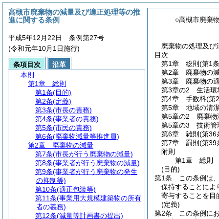
高槻市廃棄物の減量及び適正処理等の推
進に関する条例
○高槻市廃棄
平成5年12月22日 条例第27号
廃棄物の処理及び清
(令和元年10月1日施行)
目次
第1章
総則
(第1
条項目次
沿革
第2章
廃棄物の
本則
第3章
廃棄物の
第1章
総則
第3章の2
生活環
第1条
(目的)
第4章
手数料
(第
第2条
(定義)
第5章
地域の清
第3条
(市長の責務)
第5章の2
廃棄物
第4条
(事業者の責務)
第5章の3
技術管
第5条
(市民の責務)
第6章
雑則
(第3
第6条
(廃棄物減量等推進員)
第7章
罰則
(第3
第2章
廃棄物の減量
附則
第7条
(市長が行う廃棄物の減量)
第1章
総則
第8条
(事業者が行う廃棄物の減量)
(目的)
第9条
(事業者が行う廃棄物の発生
第1条
この条例は
の抑制等)
保持することによ
第10条
(適正包装等)
寄与することを目
第11条
(事業用大規模建築物の所有
(定義)
者の義務)
第2条
この条例に
第12条
(減量等計画書の提出)