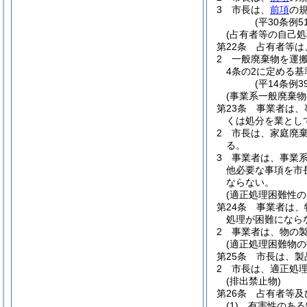
3
市長は、
前項
の
(平30条例5
(占有者等の自己処
第22条
占有者等は
2
一般廃棄物を運
4条の2に定める
(平14条例
(事業系一般廃棄物
第23条
事業者は、
くは処分を業とし
2
市長は、家庭廃
る。
3
事業者は、事業
他必要な事項を市
ならない。
(適正処理困難性の
第24条
事業者は、
処理が困難になら
2
事業者は、物の
(適正処理困難物の
第25条
市長は、製
2
市長は、適正処
(排出禁止物)
第26条
占有者等及
(1)
有害性のある