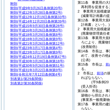
第11条
事業用の大
附則
再利用を促進する
附則
(平成9年9月26日条例第20号)
2
事業用大規模建
附則
(平成12年3月28日条例第2号)
(減量等計画書の提
附則
(平成12年12月19日条例第33号)
第12条
事業用大規
附則
(平成14年12月20日条例第39号)
計画書」という。)
附則
(平成15年9月30日条例第28号)
2
事業用大規模建
附則
(平成16年3月26日条例第3号)
(廃棄物管理責任者
附則
(平成18年3月29日条例第8号)
第13条
事業用大規
附則
(平成18年3月29日条例第9号)
ろにより、廃棄物
附則
(平成21年3月26日条例第12号)
(改善勧告)
附則
(平成23年3月17日条例第4号)
第14条
市長は、事
附則
(平成23年3月17日条例第9号)
めて、改善その他
附則
(平成24年12月19日条例第47号)
(公表)
附則
(平成30年3月28日条例第18号)
第15条
市長は、
前
附則
(平成30年9月26日条例第51号)
る。
附則
(平成31年3月22日条例第9号)
2
市長は、
前項
の
附則
(令和元年7月12日条例第4号)
ればならない。
別表第1
(第29条関係)
(平9条例2
別表第2
(第30条関係)
(受入拒否)
第16条
市長は、事
築物から排出され
(事業系一般廃棄物
第17条
事業用の建
らない。