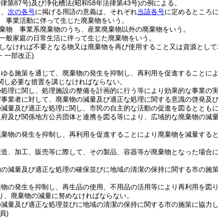
律第87号)
及び浄化槽法
(昭和58年法律第43号)
の例による。
て、
次の各号
に掲げる用語の意義は、それぞれ
当該各号
に定めるところ
 事業活動に伴って生じた廃棄物をいう。
棄物 事業系廃棄物のうち、産業廃棄物以外の廃棄物をいう。
一般家庭の日常生活に伴って生じた廃棄物をいう。
しなければ不要となる物又は廃棄物を再び使用すること又は資源として
3・一部改正)
らゆる施策を通じて、廃棄物の発生を抑制し、再利用を促進することに
関し必要な措置を講じなければならない。
の処理に関し、処理施設の整備を計画的に行う等により効果的な事業の
び事業者に対して、廃棄物の減量及び適正な処理に関する意識の啓発及
の減量及び適正な処理に関し、市民の自主的な活動の促進を図るととも
阪府及び関係地方公共団体と連携を図る等により、広域的な廃棄物の減
廃棄物の発生を抑制し、再利用を促進することにより廃棄物を減量する
製造、加工、販売等に際して、その製品、容器等が廃棄物となった場合
物の減量及び適正な処理の確保並びに地域の清潔の保持に関する市の施
棄物の発生を抑制し、再生品の使用、不用品の活用等により再利用を図
り、廃棄物の減量に努めなければならない。
の減量及び適正な処理並びに地域の清潔の保持に関する市の施策に協力
員)