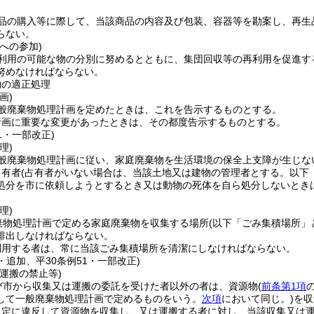
品の購入等に際して、当該商品の内容及び包装、容器等を勘案し、再生
らない。
への参加)
利用の可能な物の分別に努めるとともに、集団回収等の再利用を促進す
努めなければならない。
物の適正処理
画)
般廃棄物処理計画を定めたときは、これを告示するものとする。
計画に重要な変更があったときは、その都度告示するものとする。
51・一部改正)
理)
般廃棄物処理計画に従い、家庭廃棄物を生活環境の保全上支障が生じな
占有者
(占有者がいない場合は、当該土地又は建物の管理者とする。以下
処分を市に依頼しようとするとき又は動物の死体を自ら処分しないとき
理)
棄物処理計画で定める家庭廃棄物を収集する場所
(以下「ごみ集積場所」
排出しなければならない。
利用する者は、常に当該ごみ集積場所を清潔にしなければならない。
8・追加、平30条例51・一部改正)
運搬の禁止等)
び市から収集又は運搬の委託を受けた者以外の者は、資源物
(
前条第1項
して一般廃棄物処理計画で定めるものをいう。
次項
において同じ。)
を収
規定に違反して資源物を収集し、又は運搬する者に対し、当該収集又は