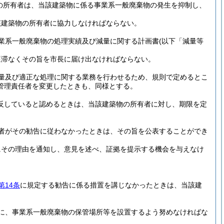
の所有者は、当該建築物に係る事業系一般廃棄物の発生を抑制し、
該建築物の所有者に協力しなければならない。
業系一般廃棄物の処理実績及び減量に関する計画書
(以下「減量等
遅滞なくその旨を市長に届け出なければならない。
量及び適正な処理に関する業務を行わせるため、規則で定めるとこ
管理責任者を変更したときも、同様とする。
反していると認めるときは、当該建築物の所有者に対し、期限を定
者がその勧告に従わなかったときは、その旨を公表することができ
にその理由を通知し、意見を述べ、証拠を提示する機会を与えなけ
第14条
に規定する勧告に係る措置を講じなかったときは、当該建
。
に、事業系一般廃棄物の保管場所等を設置するよう努めなければな