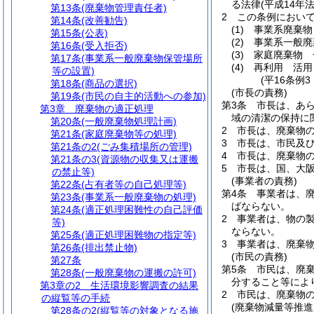
る法律
(平成14年法
第13条
(廃棄物管理責任者)
2
この条例におい
第14条
(改善勧告)
(1)
事業系廃棄物
第15条
(公表)
(2)
事業系一般廃
第16条
(受入拒否)
(3)
家庭廃棄物 
第17条
(事業系一般廃棄物保管場所
(4)
再利用 活用
等の設置)
(平16条例
第18条
(商品の選択)
(市長の責務)
第19条
(市民の自主的活動への参加)
第3条
市長は、あ
第3章
廃棄物の適正処理
域の清潔の保持に
第20条
(一般廃棄物処理計画)
2
市長は、廃棄物
第21条
(家庭廃棄物等の処理)
3
市長は、市民及
第21条の2
(ごみ集積場所の管理)
4
市長は、廃棄物
第21条の3
(資源物の収集又は運搬
5
市長は、国、大
の禁止等)
(事業者の責務)
第22条
(占有者等の自己処理等)
第4条
事業者は、
第23条
(事業系一般廃棄物の処理)
ばならない。
第24条
(適正処理困難性の自己評価
2
事業者は、物の
等)
ならない。
第25条
(適正処理困難物の指定等)
3
事業者は、廃棄
第26条
(排出禁止物)
(市民の責務)
第27条
第5条
市民は、廃
第28条
(一般廃棄物の運搬の許可)
分すること等によ
第3章の2
生活環境影響調査の結果
2
市民は、廃棄物
の縦覧等の手続
(廃棄物減量等推進
第28条の2
(縦覧等の対象となる施