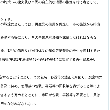
市の施策への協力及び市民の自主的な活動の推進を行う者として、
のとする。
品の調達に当たっては、再生品の使用を促進し、市の施設から排出
置を講ずる等により、その事業系廃棄物を減量しなければならな
開発、製品の修理及び回収体制の確保等廃棄物の発生を抑制するた
る法律
(平成3年法律第48号)
第2条第4項に規定する再生資源をい
定すること等により、その包装、容器等の適正化を図り、廃棄物の
の普及に努め、使用後の包装、容器等の回収策を講ずること等によ
できるよう努めるとともに、市民が包装、容器等を不要とし、又は
に努めなければならない。