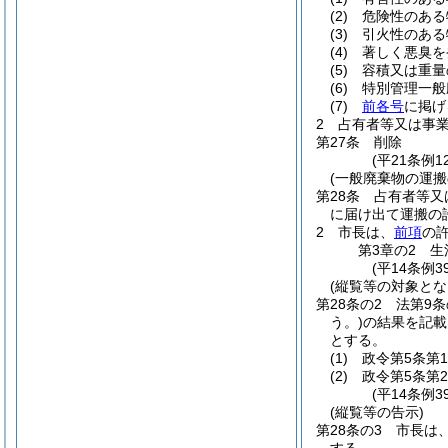
(2)
危険性のある
(3)
引火性のある
(4)
著しく悪臭を
(5)
容積又は重量
(6)
特別管理一般
(7)
前各号
に掲げ
2
占有者等又は事
第27条
削除
(平21条例12
(一般廃棄物の運搬
第28条
占有者等又
に届け出て運搬の
2
市長は、
前項
の
第3章の2
生
(平14条例3
(縦覧等の対象とな
第28条の2
法第9条
う。)
の結果を記載
とする。
(1)
政令第5条第
(2)
政令第5条第
(平14条例
(縦覧等の告示)
第28条の3
市長は