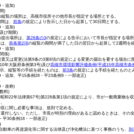
9・追加)
間)
の縦覧の場所は、高槻市役所その他市長が指定する場所とする。
期間は、
前条
の規定により告示した日から起算して30日間とする。
9・追加)
及び期限)
の提出場所は、
第28条の3
の規定による告示において市長が指定する場所
限は、
前条第2項
の縦覧の期間が満了した日の翌日から起算して2週間を
9・追加)
関係)
設置又は変更
(法第9条の3第8項の規定による変更の届出を要する場合に限
成10年大阪府条例第3号)
及び
高槻市環境影響評価条例
(平成15年高槻市条例
示、縦覧等の手続を経たものは、
前3条
の規定による手続を経たものと
39・追加、平15条例28・平23条例9・一部改正)
料
9・改称)
数料)
(昭和22年法律第67号)
第228条第1項の規定により、市が一般廃棄物を
る。
徴収に関し必要な事項は、規則で定める。
、還付しない。
ただし、市長が特別の理由があると認めるときは、その
2・平30条例18・一部改正)
)
自動車の再資源化等に関する法律及び浄化槽法に基づく事務のうち、
別