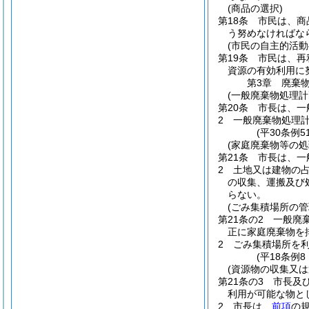
(商品の選択)
第18条
市民は、商
う努めなければな
(市民の自主的活動
第19条
市民は、再
資源の有効利用に
第3章
廃棄
(一般廃棄物処理計
第20条
市長は、一
2
一般廃棄物処理
(平30条例
(家庭廃棄物等の処
第21条
市長は、一
2
土地又は建物の
の収集、運搬及び
らない。
(ごみ集積場所の管
第21条の2
一般廃
正に家庭廃棄物を
2
ごみ集積場所を
(平18条例
(資源物の収集又は
第21条の3
市長及
利用が可能な物と
2
市長は、
前項
の