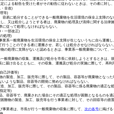
規定による勧告を受けた者がその勧告に従わないときは、その者に対し
1・全改)
理等)
、容易に処分することができる一般廃棄物を生活環境の保全上支障のな
搬し、又は処分しようとする者は、廃棄物の処理及び清掃に関する法律
基準に従って処理しなければならない。
39・一部改正)
の処理)
事業系一般廃棄物を生活環境の保全上支障が生じないうちに自ら運搬し
て行うことのできる者に運搬させ、若しくは処分させなければならない
棄物の処理に支障がないと認めるときは、事業系一般廃棄物について、
系一般廃棄物の収集、運搬及び処分を市長に依頼しようとするときは、
長に届け出るとともに、その収集、運搬及び処分の実施に際して、再利
自己評価等)
物の製造、加工、販売等に際して、その製品、容器等が廃棄物となった
ないような製品、容器等の開発に努めなければならない。
製造、加工、販売等に際して、その製品、容器等に係る廃棄物の適正な
指定等)
品、容器等で、廃棄された場合にその適正な処理が困難となるものを適
理困難物の製造、加工、販売等を行う事業者に対して、その回収等の措
び事業者は、市長が行う一般廃棄物の収集に際して、
次の各号
に掲げる
物