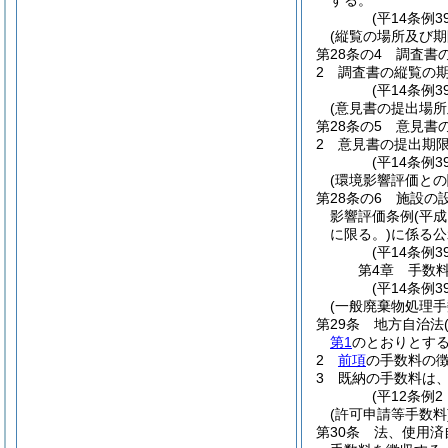
する。
(平14条例3
(縦覧の場所及び期
第28条の4
調査書
2
調査書の縦覧の
(平14条例3
(意見書の提出場所
第28条の5
意見書
2
意見書の提出期
(平14条例3
(環境影響評価との
第28条の6
施設の
影響評価条例
(平
に限る。)
に係る公
(平14条例
第4章
手数
(平14条例3
(一般廃棄物処理手
第29条
地方自治法
第1
のとおりとす
2
前項
の手数料の
3
既納の手数料は
(平12条例
(許可申請等手数料
第30条
法、使用済