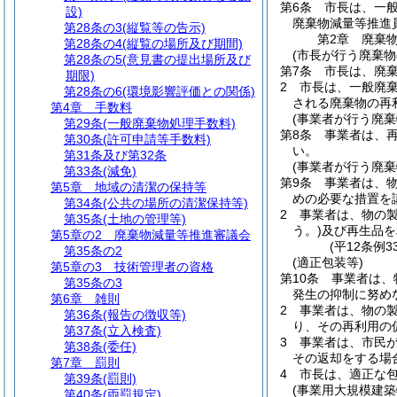
第6条
市長は、一
設)
廃棄物減量等推進
第28条の3
(縦覧等の告示)
第2章
廃棄
第28条の4
(縦覧の場所及び期間)
(市長が行う廃棄物
第28条の5
(意見書の提出場所及び
第7条
市長は、廃
期限)
2
市長は、一般廃
第28条の6
(環境影響評価との関係)
される廃棄物の再
第4章
手数料
(事業者が行う廃棄
第29条
(一般廃棄物処理手数料)
第8条
事業者は、
第30条
(許可申請等手数料)
い。
第31条及び第32条
(事業者が行う廃棄
第33条
(減免)
第9条
事業者は、
第5章
地域の清潔の保持等
めの必要な措置を
第34条
(公共の場所の清潔保持等)
2
事業者は、物の
第35条
(土地の管理等)
う。)
及び再生品を
第5章の2
廃棄物減量等推進審議会
(平12条例
第35条の2
(適正包装等)
第5章の3
技術管理者の資格
第10条
事業者は、
第35条の3
発生の抑制に努め
第6章
雑則
2
事業者は、物の
第36条
(報告の徴収等)
り、その再利用の
第37条
(立入検査)
3
事業者は、市民
第38条
(委任)
その返却をする場
第7章
罰則
4
市長は、適正な
第39条
(罰則)
(事業用大規模建築
第40条
(両罰規定)