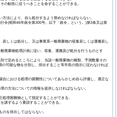
、その勧告に従うべきことを命ずることができる。
い方法により、自ら処分するよう努めなければならない。
施行令
(昭和46年政令第300号。以下「政令」という。)
第3条又は第
、若しくは処分し、又は事業系一般廃棄物の収集若しくは運搬若し
。
一般廃棄物処理計画に従い、収集、運搬及び処分を行うものとす
規則で定めるところにより、当該一般廃棄物の種類、予測数量その
用の可能な物を分別し、排出すること等市長の指示に従わなければ
場合における処理の困難性についてあらかじめ自ら評価し、適正な
処理の方法についての情報を提供しなければならない。
正処理困難物として指定することができる。
置を講ずるよう要請することができる。
ものを排出してはならない。