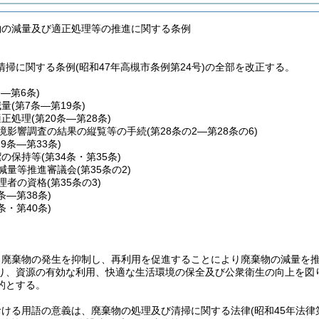
物の減量及び適正処理等の推進に関する条例
掃に関する条例(昭和47年高槻市条例第24号)の全部を改正する。
条―第6条)
減量
(第7条―第19条)
適正処理
(第20条―第28条)
境影響調査の結果の縦覧等の手続
(第28条の2―第28条の6)
29条―第33条)
潔の保持等
(第34条・第35条)
減量等推進審議会
(第35条の2)
理者の資格
(第35条の3)
6条―第38条)
9条・第40条)
、廃棄物の発生を抑制し、再利用を促進することにより廃棄物の減量を
り、資源の有効な利用、快適な生活環境の保全及び公衆衛生の向上を図
的とする。
おける用語の意義は、廃棄物の処理及び清掃に関する法律
(昭和45年法律