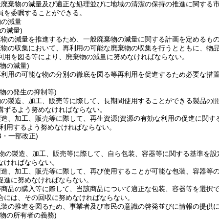
般廃棄物の減量及び適正な処理並びに地域の清潔の保持の推進に関する
員を委嘱することができる。
物の減量
の減量)
棄物の減量を推進するため、一般廃棄物の減量に関する計画を定めるも
棄物の収集において、再利用の可能な廃棄物の収集を行うとともに、物
利用を図る等により、廃棄物の減量に努めなければならない。
物の減量)
再利用の可能な物の分別の徹底を図る等再利用を促進するため必要な措
物の発生の抑制等)
物の製造、加工、販売等に際して、長期間使用することができる製品の
講ずるよう努めなければならない。
製造、加工、販売等に際して、再生資源
(資源の有効な利用の促進に関す
利用するよう努めなければならない。
33・一部改正)
物の製造、加工、販売等に際して、自ら包装、容器等に関する基準を設
なければならない。
製造、加工、販売等に際して、再び使用することが可能な包装、容器等
促進に努めなければならない。
が商品の購入等に際して、当該商品について適正な包装、容器等を選択
合には、その回収に努めなければならない。
包装の推進を図るため、事業者及び市民の意識の啓発並びに情報の提供
物の所有者の義務)