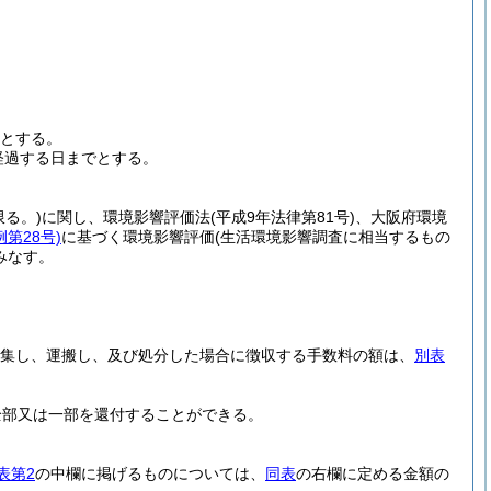
とする。
経過する日までとする。
る。)
に関し、環境影響評価法
(平成9年法律第81号)
、大阪府環境
第28号)
に基づく環境影響評価
(生活環境影響調査に相当するもの
みなす。
収集し、運搬し、及び処分した場合に徴収する手数料の額は、
別表
全部又は一部を還付することができる。
表第2
の中欄に掲げるものについては、
同表
の右欄に定める金額の