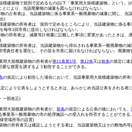
規模建築物で規則で定めるもの
(以下「事業用大規模建築物」という。)
ことにより、当該廃棄物の減量を図らなければならない。
築物の占有者は、当該建築物に係る事業系一般廃棄物の減量に関し、当
出)
模建築物の所有者は、規則で定めるところにより、当該建築物に係る事
を毎年1回市長に提出しなければならない。
築物の所有者は、減量等計画書に記載した事項に変更があったときは、
)
模建築物の所有者は、当該建築物から排出される事業系一般廃棄物の減
管理責任者を選任し、その旨を市長に届け出なければならない。
廃棄物
業用大規模建築物の所有者が
第11条第1項
、
第12条
又は
前条
の規定に違
必要な措置を講ずるよう勧告することができる。
条
の規定により勧告した場合において、当該事業用大規模建築物の所有
規定により公表をしようとするときは、あらかじめ当該公表をされる者
0・一部改正)
業用大規模建築物の所有者が、
前条
の規定による公表の後においても、
る事業系一般廃棄物の市の処理施設への受入れを拒否することができる
保管場所等の設置)
築物の所有者又は建設しようとする者は、当該建築物又はその敷地内等