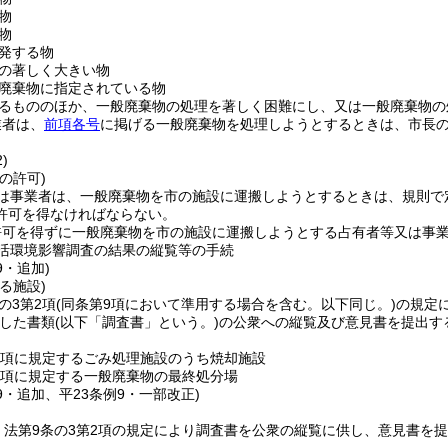
物
物
発する物
の著しく大きい物
廃棄物に指定されている物
るもののほか、一般廃棄物の処理を著しく困難にし、又は一般廃棄物の
業者は、
前項各号
に掲げる一般廃棄物を処理しようとするときは、市長
)
の許可)
は事業者は、一般廃棄物を市の施設に運搬しようとするときは、規則で
許可を得なければならない。
許可を得ずに一般廃棄物を市の施設に運搬しようとする占有者等又は事
活環境影響調査の結果の縦覧等の手続
9・追加)
る施設)
の3第2項
(同条第9項において準用する場合を含む。以下同じ。)
の規定
した書類
(以下「調査書」という。)
の公衆への縦覧及び意見書を提出す
1項に規定するごみ処理施設のうち焼却施設
2項に規定する一般廃棄物の最終処分場
39・追加、平23条例9・一部改正)
、法第9条の3第2項の規定により調査書を公衆の縦覧に供し、意見書を