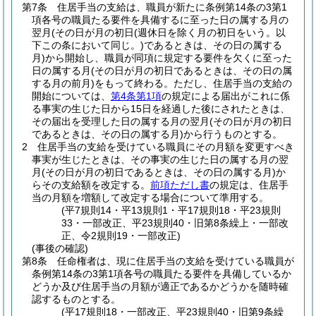
第7条
住居手当の支給は、職員が新たに条例第14条の3第1
項各号の職員たる要件を具備するに至った日の属する月の
翌月
(その日が月の初日
(週休日を除く月の初日をいう。以
下この条において同じ。)
であるときは、その日の属する
月)
から開始し、職員が同項に規定する要件を欠くに至った
日の属する月
(その日が月の初日であるときは、その日の属
する月の前月)
をもって終わる。
ただし、住居手当の支給の
開始については、
第4条第1項
の規定による届出がこれに係
る事実の生じた日から15日を経過した後にされたときは、
その届出を受理した日の属する月の翌月
(その日が月の初日
であるときは、その日の属する月)
から行うものとする。
2
住居手当の支給を受けている職員にその月額を変更すべき
事実が生じたときは、その事実の生じた日の属する月の翌
月
(その日が月の初日であるときは、その日の属する月)
か
らその支給額を改定する。
前項ただし書
の規定は、住居手
当の月額を増額して改定する場合について準用する。
(平7規則14・平13規則1・平17規則18・平23規則
33・一部改正、平23規則40・旧第8条繰上・一部改
正、令2規則19・一部改正)
(事後の確認)
第8条
任命権者は、現に住居手当の支給を受けている職員が
条例第14条の3第1項各号の職員たる要件を具備しているか
どうか及び住居手当の月額が適正であるかどうかを随時確
認するものとする。
(平17規則18・一部改正、平23規則40・旧第9条繰