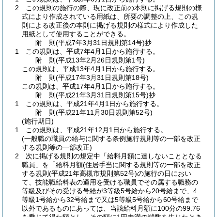
2
この規則の施行の際、現に改正前の本則に掲げる規則の様
式により作成されている用紙は、所要の調整の上、この規
則による改正後の本則に掲げる規則の様式により作成した
用紙として使用することができる。
附
則
(平成7年3月31日
規則第14号)
抄
1
この規則は、平成7年4月1日から施行する。
附
則
(平成13年2月26日
規則第1号)
この規則は、平成13年4月1日から施行する。
附
則
(平成17年3月31日
規則第18号)
この規則は、平成17年4月1日から施行する。
附
則
(平成21年3月31日
規則第15号)
抄
1
この規則は、平成21年4月1日から施行する。
附
則
(平成21年11月30日
規則第52号)
(施行期日)
1
この規則は、平成21年12月1日から施行する。
(一般職の職員の給与に関する条例施行規則等の一部を改正
する規則等の一部改正)
2
次に掲げる規則の規定中「給料月額に達しないこととなる
職員」を「給料月額
(住居手当に関する規則等の一部を改正
する規則
(平成21年高槻市規則第52号)
の施行の日におい
て、技能職給料表の適用を受ける職員でその属する職務の
等級及びその受ける号給が3等級5号給から20号給まで、4
等級1号給から32号給まで又は5等級5号給から60号給まで
以外であるものにあっては、当該給料月額に100分の99.76