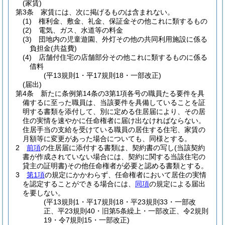
(家賃)
第3条
家賃には、次に掲げるものは含まれない。
(1)
権利金、敷金、礼金、保証金その他これに類するもの
(2)
電気、ガス、水道等の料金
(3)
団地内の児童遊園、外灯その他の共同利用施設に係る
負担金
(共益費)
(4)
店舗付住宅の店舗部分その他これに類するものに係る
借料
(平13規則1・平17規則18・一部改正)
(届出)
第4条
新たに条例第14条の3第1項各号の職員たる要件を具
備するに至った職員は、当該要件を具備していることを証
明する書類を添付して、別に定める住居届により、その居
住の実情を速やかに任命権者に届け出なければならない。
住居手当の支給を受けている職員の居住する住宅、家賃の
月額等に変更があった場合についても、同様とする。
2
前項
の住居届に添付する書類は、契約書の写し
(当該契約
書が作成されていない場合には、契約に関する当該住宅の
貸主の証明書)
その他任命権者が必要と認める書類とする。
3
第1項
の規定にかかわらず、任命権者において居住の実情
を認定することができる場合には、
同項
の規定による届出
を要しない。
(平13規則1・平17規則18・平23規則33・一部改
正、平23規則40・旧第5条繰上・一部改正、令2規則
19・令7規則15・一部改正)