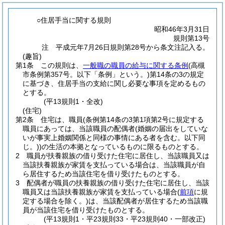
○住居手当に関する規則
昭和46年3月31日
規則第13号
注 平成元年7月26日規則第28号から条文注記入る。
(趣旨)
第1条
この規則は、
一般職の職員の給与に関する条例
(高槻
市条例第357号。以下「条例」という。)
第14条の3の規定
に基づき、住居手当の支給に関し必要な事項を定めるもの
とする。
(平13規則1・全改)
(住宅)
第2条
住宅は、職員
(条例第14条の3第1項第2号に規定する
職員にあっては、当該職員の配偶者
(婚姻の届出をしていな
いが事実上婚姻関係と同様の事情にある者を含む。以下同
じ。)
)
の生活の本拠となっているものに限るものとする。
2
職員が扶養親族の借り受けた住宅に居住し、当該職員又は
当該扶養親族が家賃を支払っている場合は、当該職員が自
ら居住するため当該住宅を借り受けたものとする。
3
配偶者が職員の扶養親族の借り受けた住宅に居住し、当該
職員又は当該扶養親族が家賃を支払っている場合
(
前項
に規
定する場合を除く。)
は、当該配偶者が居住するため当該職
員が当該住宅を借り受けたものとする。
(平13規則1・平23規則33・平23規則40・一部改正)