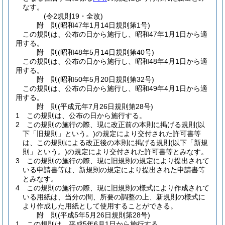
なす。
(令2規則19・全改)
附
則
(昭和47年1月14日
規則第1号)
この規則は、公布の日から施行し、昭和47年1月1日から適
用する。
附
則
(昭和48年5月14日
規則第40号)
この規則は、公布の日から施行し、昭和48年4月1日から適
用する。
附
則
(昭和50年5月20日
規則第32号)
この規則は、公布の日から施行し、昭和49年4月1日から適
用する。
附
則
(平成元年7月26日
規則第28号)
1
この規則は、公布の日から施行する。
2
この規則の施行の際、現に改正前の本則に掲げる規則
(以
下「旧規則」という。)
の規定により交付された許可書等
は、この規則による改正後の本則に掲げる規則
(以下「新規
則」という。)
の規定により交付された許可書等とみなす。
3
この規則の施行の際、現に旧規則の規定により提出されて
いる申請書等は、新規則の規定により提出された申請書等
とみなす。
4
この規則の施行の際、現に旧規則の様式により作成されて
いる用紙は、当分の間、所要の調整の上、新規則の様式に
より作成した用紙として使用することができる。
附
則
(平成5年5月26日
規則第28号)
1
この規則は、平成5年6月1日から施行する。