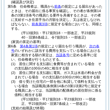
(確認及び決定)
第5条
任命権者は、職員から
前条
の規定による届出があった
ときは、その届出に係る事実を確認し、その者が条例第14
条の3第1項各号の職員たる要件を具備するときは、その者
に支給すべき住居手当の月額を決定し、又は改定しなけれ
ばならない。
前条第3項
に規定する場合においても、同様と
する。
(平13規則1・平17規則18・一部改正、平23規則
40・旧第6条繰上、令7規則15・一部改正)
(家賃の算定の基準)
第6条
第4条第1項
の規定により届出を行う職員が、
次の各
号
のいずれかに該当する費用を支払っている場合における
家賃に相当する額の算定は、
当該各号
に定める基準に従
い、任命権者が行うものとする。
(1)
居住に関する支払額に食費等が含まれている場合 そ
の支払額の100分の40に相当する額
(2)
居住に関する支払額に電気、ガス又は水道の料金が含
まれている場合 その支払額の100分の90に相当する額
(3)
借り受けた住宅の一部を他に転貸して借料を支払って
いる場合 当該職員
(条例第14条の3第1項第2号に規定す
る職員にあっては、当該職員の配偶者)
の居住部分に係る
借料に相当する額
(平13規則1・平17規則18・平23規則33・一部改
正、平23規則40・旧第7条繰上・一部改正)
(支給の始期及び終期)