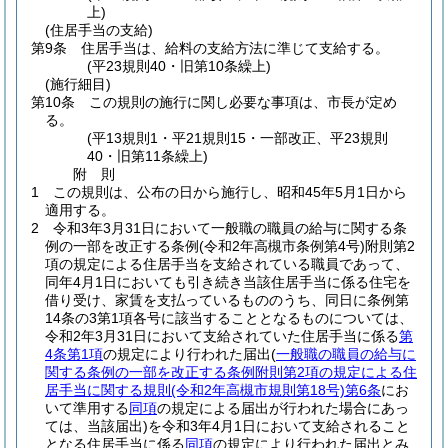
上)
(住居手当の支給)
第9条
住居手当は、給料の支給方法に準じて支給する。
(平23規則40・旧第10条繰上)
(施行細目)
第10条
この規則の施行に関し必要な事項は、市長が定め
る。
(平13規則1・平21規則15・一部改正、平23規則
40・旧第11条繰上)
附
則
1
この規則は、公布の日から施行し、昭和45年5月1日から
適用する。
2
令和3年3月31日において一般職の職員の給与に関する条
例の一部を改正する条例
(令和2年高槻市条例第4号)
附則第2
項の規定による住居手当を支給されている職員であって、
同年4月1日においても引き続き当該住居手当に係る住宅を
借り受け、家賃を支払っているもののうち、同日に条例第
14条の3第1項各号に該当することとなるものについては、
令和2年3月31日において支給されていた住居手当に係る
第
4条第1項
の規定により行われた届出
(
一般職の職員の給与に
関する条例の一部を改正する条例附則第2項の規定による住
居手当に関する規則
(令和2年高槻市規則第18号)
第6条
にお
いて準用する
同項
の規定による届出が行われた場合にあっ
ては、当該届出)
を令和3年4月1日において支給されること
となる住居手当に係る
同項
の規定により行われた届出とみ