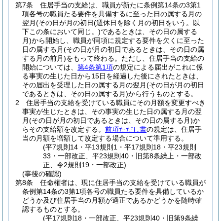
第7条
住居手当の支給は、職員が新たに条例第14条の3第1
項各号の職員たる要件を具備するに至った日の属する月の
翌月
(その日が月の初日
(週休日を除く月の初日をいう。以
下この条において同じ。)
であるときは、その日の属する
月)
から開始し、職員が同項に規定する要件を欠くに至った
日の属する月
(その日が月の初日であるときは、その日の属
する月の前月)
をもって終わる。
ただし、住居手当の支給の
開始については、
第4条第1項
の規定による届出がこれに係
る事実の生じた日から15日を経過した後にされたときは、
その届出を受理した日の属する月の翌月
(その日が月の初日
であるときは、その日の属する月)
から行うものとする。
2
住居手当の支給を受けている職員にその月額を変更すべき
事実が生じたときは、その事実の生じた日の属する月の翌
月
(その日が月の初日であるときは、その日の属する月)
か
らその支給額を改定する。
前項ただし書
の規定は、住居手
当の月額を増額して改定する場合について準用する。
(平7規則14・平13規則1・平17規則18・平23規則
33・一部改正、平23規則40・旧第8条繰上・一部改
正、令2規則19・一部改正)
(事後の確認)
第8条
任命権者は、現に住居手当の支給を受けている職員が
条例第14条の3第1項各号の職員たる要件を具備しているか
どうか及び住居手当の月額が適正であるかどうかを随時確
認するものとする。
(平17規則18・一部改正、平23規則40・旧第9条繰