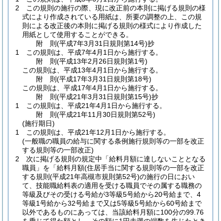
2
この規則の施行の際、現に改正前の本則に掲げる規則の様
式により作成されている用紙は、所要の調整の上、この規
則による改正後の本則に掲げる規則の様式により作成した
用紙として使用することができる。
附
則
(平成7年3月31日
規則第14号)
抄
1
この規則は、平成7年4月1日から施行する。
附
則
(平成13年2月26日
規則第1号)
この規則は、平成13年4月1日から施行する。
附
則
(平成17年3月31日
規則第18号)
この規則は、平成17年4月1日から施行する。
附
則
(平成21年3月31日
規則第15号)
抄
1
この規則は、平成21年4月1日から施行する。
附
則
(平成21年11月30日
規則第52号)
(施行期日)
1
この規則は、平成21年12月1日から施行する。
(一般職の職員の給与に関する条例施行規則等の一部を改正
する規則等の一部改正)
2
次に掲げる規則の規定中「給料月額に達しないこととなる
職員」を「給料月額
(住居手当に関する規則等の一部を改正
する規則
(平成21年高槻市規則第52号)
の施行の日におい
て、技能職給料表の適用を受ける職員でその属する職務の
等級及びその受ける号給が3等級5号給から20号給まで、4
等級1号給から32号給まで又は5等級5号給から60号給まで
以外であるものにあっては、当該給料月額に100分の99.76