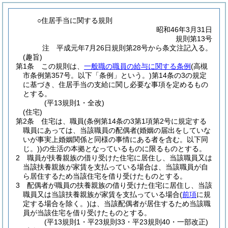
○住居手当に関する規則
昭和46年3月31日
規則第13号
注 平成元年7月26日規則第28号から条文注記入る。
(趣旨)
第1条
この規則は、
一般職の職員の給与に関する条例
(高槻
市条例第357号。以下「条例」という。)
第14条の3の規定
に基づき、住居手当の支給に関し必要な事項を定めるもの
とする。
(平13規則1・全改)
(住宅)
第2条
住宅は、職員
(条例第14条の3第1項第2号に規定する
職員にあっては、当該職員の配偶者
(婚姻の届出をしていな
いが事実上婚姻関係と同様の事情にある者を含む。以下同
じ。)
)
の生活の本拠となっているものに限るものとする。
2
職員が扶養親族の借り受けた住宅に居住し、当該職員又は
当該扶養親族が家賃を支払っている場合は、当該職員が自
ら居住するため当該住宅を借り受けたものとする。
3
配偶者が職員の扶養親族の借り受けた住宅に居住し、当該
職員又は当該扶養親族が家賃を支払っている場合
(
前項
に規
定する場合を除く。)
は、当該配偶者が居住するため当該職
員が当該住宅を借り受けたものとする。
(平13規則1・平23規則33・平23規則40・一部改正)