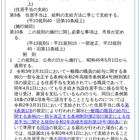
上)
(住居手当の支給)
第9条
住居手当は、給料の支給方法に準じて支給する。
(平23規則40・旧第10条繰上)
(施行細目)
第10条
この規則の施行に関し必要な事項は、市長が定め
る。
(平13規則1・平21規則15・一部改正、平23規則
40・旧第11条繰上)
附
則
1
この規則は、公布の日から施行し、昭和45年5月1日から
適用する。
2
令和3年3月31日において一般職の職員の給与に関する条
例の一部を改正する条例
(令和2年高槻市条例第4号)
附則第2
項の規定による住居手当を支給されている職員であって、
同年4月1日においても引き続き当該住居手当に係る住宅を
借り受け、家賃を支払っているもののうち、同日に条例第
14条の3第1項各号に該当することとなるものについては、
令和2年3月31日において支給されていた住居手当に係る
第
4条第1項
の規定により行われた届出
(
一般職の職員の給与に
関する条例の一部を改正する条例附則第2項の規定による住
居手当に関する規則
(令和2年高槻市規則第18号)
第6条
にお
いて準用する
同項
の規定による届出が行われた場合にあっ
ては、当該届出)
を令和3年4月1日において支給されること
となる住居手当に係る
同項
の規定により行われた届出とみ