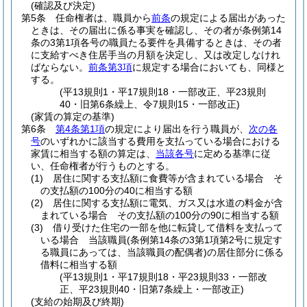
(確認及び決定)
第5条
任命権者は、職員から
前条
の規定による届出があった
ときは、その届出に係る事実を確認し、その者が条例第14
条の3第1項各号の職員たる要件を具備するときは、その者
に支給すべき住居手当の月額を決定し、又は改定しなけれ
ばならない。
前条第3項
に規定する場合においても、同様と
する。
(平13規則1・平17規則18・一部改正、平23規則
40・旧第6条繰上、令7規則15・一部改正)
(家賃の算定の基準)
第6条
第4条第1項
の規定により届出を行う職員が、
次の各
号
のいずれかに該当する費用を支払っている場合における
家賃に相当する額の算定は、
当該各号
に定める基準に従
い、任命権者が行うものとする。
(1)
居住に関する支払額に食費等が含まれている場合 そ
の支払額の100分の40に相当する額
(2)
居住に関する支払額に電気、ガス又は水道の料金が含
まれている場合 その支払額の100分の90に相当する額
(3)
借り受けた住宅の一部を他に転貸して借料を支払って
いる場合 当該職員
(条例第14条の3第1項第2号に規定す
る職員にあっては、当該職員の配偶者)
の居住部分に係る
借料に相当する額
(平13規則1・平17規則18・平23規則33・一部改
正、平23規則40・旧第7条繰上・一部改正)
(支給の始期及び終期)