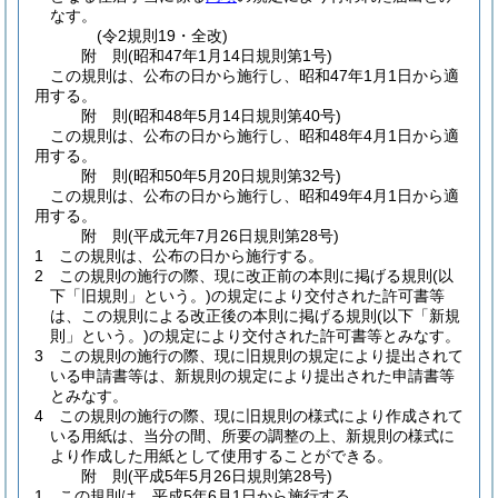
なす。
(令2規則19・全改)
附
則
(昭和47年1月14日
規則第1号)
この規則は、公布の日から施行し、昭和47年1月1日から適
用する。
附
則
(昭和48年5月14日
規則第40号)
この規則は、公布の日から施行し、昭和48年4月1日から適
用する。
附
則
(昭和50年5月20日
規則第32号)
この規則は、公布の日から施行し、昭和49年4月1日から適
用する。
附
則
(平成元年7月26日
規則第28号)
1
この規則は、公布の日から施行する。
2
この規則の施行の際、現に改正前の本則に掲げる規則
(以
下「旧規則」という。)
の規定により交付された許可書等
は、この規則による改正後の本則に掲げる規則
(以下「新規
則」という。)
の規定により交付された許可書等とみなす。
3
この規則の施行の際、現に旧規則の規定により提出されて
いる申請書等は、新規則の規定により提出された申請書等
とみなす。
4
この規則の施行の際、現に旧規則の様式により作成されて
いる用紙は、当分の間、所要の調整の上、新規則の様式に
より作成した用紙として使用することができる。
附
則
(平成5年5月26日
規則第28号)
1
この規則は、平成5年6月1日から施行する。