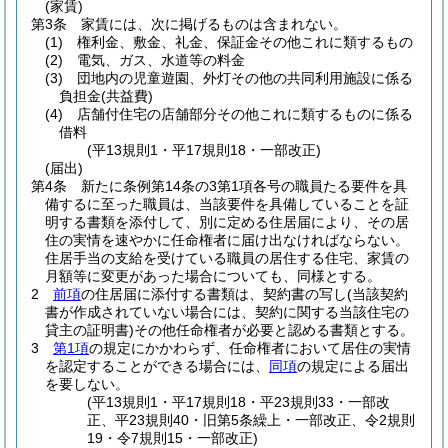
(家賃)
第3条
家賃には、次に掲げるものは含まれない。
(1)
権利金、敷金、礼金、保証金その他これに類するもの
(2)
電気、ガス、水道等の料金
(3)
団地内の児童遊園、外灯その他の共同利用施設に係る
負担金
(共益費)
(4)
店舗付住宅の店舗部分その他これに類するものに係る
借料
(平13規則1・平17規則18・一部改正)
(届出)
第4条
新たに条例第14条の3第1項各号の職員たる要件を具
備するに至った職員は、当該要件を具備していることを証
明する書類を添付して、別に定める住居届により、その居
住の実情を速やかに任命権者に届け出なければならない。
住居手当の支給を受けている職員の居住する住宅、家賃の
月額等に変更があった場合についても、同様とする。
2
前項
の住居届に添付する書類は、契約書の写し
(当該契約
書が作成されていない場合には、契約に関する当該住宅の
貸主の証明書)
その他任命権者が必要と認める書類とする。
3
第1項
の規定にかかわらず、任命権者において居住の実情
を認定することができる場合には、
同項
の規定による届出
を要しない。
(平13規則1・平17規則18・平23規則33・一部改
正、平23規則40・旧第5条繰上・一部改正、令2規則
19・令7規則15・一部改正)