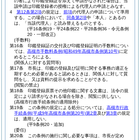
の者により印鑑登録証を添えて申請がなされた場合は、当
該申請は印鑑登録者の授権による代理人の申請とみなす。
4
第12条第2項
の規定は、
前項
の代理人の申請について準用
する。
この場合において、
同条第2項
中「本人」とあるの
は、「当該代理人」と読み替えるものとする。
(平16条例19・平24条例22・平28条例36・令元条例
20・一部改正)
(手数料)
第16条
印鑑登録証の交付及び印鑑登録証明の手数料につい
ては、
高槻市手数料条例
(昭和49年高槻市条例第10号)
に定
めるところによる。
(関係人に対する質問等)
第17条
市長は、印鑑の登録及び証明に関する事務の適正を
期するため必要があると認めるときは、関係人に対して質
問をし、又は資料の提示を求めることができる。
(閲覧の禁止)
第18条
印鑑登録原票その他印鑑に関する文書は、法令の規
定により請求がなされる場合を除き、閲覧に供しない。
(高槻市行政手続条例の適用除外)
第19条
この条例の規定による処分については、
高槻市行政
手続条例
(平成9年高槻市条例第20号)
第2章
及び
第3章
の規定
は、適用しない。
(平9条例20・追加)
(委任)
第20条
この条例の施行に関し必要な事項は、市長が定め