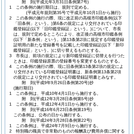
附
則
(平成元年3月31日
条例第7号)
1
この条例の施行期日は、規則で定める。
(平成元年規則第35号で平成元年10月1日から施行)
2
この条例の施行の際、現に改正前の高槻市印鑑条例
(以下
「旧条例」という。)
第6条の規定により交付されている印
鑑登録証
(以下「旧印鑑登録証」という。)
について、市長
は、規則で定めるところにより、改正後の高槻市印鑑条例
(以下「新条例」という。)
第13条第2項に規定する印鑑登録
証明用の新たな登録番号を記載した印鑑登録証
(以下「新印
鑑登録証」という。)
に切り替えるものとする。
3
市長は、前項の規定により新印鑑登録証に切替えを行つた
ときは、印鑑登録原票の登録番号を変更するものとする。
4
この条例の施行の際、現に旧条例第13条第2項の規定によ
り交付されている印鑑登録証明書は、新条例第13条第2項
の規定により交付されている印鑑登録証明書とみなす。
附
則
(平成9年9月26日
条例第20号)
抄
(施行期日)
1
この条例は、平成10年4月1日から施行する。
附
則
(平成12年3月28日
条例第5号)
抄
1
この条例は、平成12年4月1日から施行する。
附
則
(平成16年6月23日
条例第19号)
この条例は、公布の日から施行する。
附
則
(平成24年3月28日
条例第22号)
1
この条例は、平成24年7月9日から施行する。
2
特別職の職員で非常勤のものの報酬及び費用弁償に関する