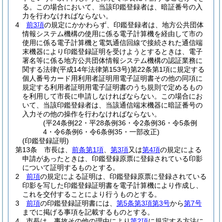
る。
この場合において、当該印鑑登録者は、暗証番号の入
力を行わなければならない。
4
前3項
の規定にかかわらず、印鑑登録者は、地方公共団体
情報システム機構の使用に係る電子計算機を経由して市の
使用に係る電子計算機と電気通信回線で接続された通信端
末機器により印鑑登録証明を受けようとするときは、電子
署名等に係る地方公共団体情報システム機構の認証業務に
関する法律
(平成14年法律第153号)
第22条第1項に規定する
個人番号カード用利用者証明用電子証明書その他の同項に
規定する利用者証明用電子証明書のうち規則で定めるもの
を利用して市長に申請しなければならない。
この場合にお
いて、当該印鑑登録者は、当該通信端末機器に暗証番号の
入力その他の操作を行わなければならない。
(平24条例22・平28条例36・令2条例36・令5条例
4・令6条例6・令6条例35・一部改正)
(印鑑登録証明)
第13条
市長は、
前条第1項
、
第3項
又は
第4項
の規定による
申請があったときは、印鑑登録原票に登録されている印影
について証明するものとする。
2
前項
の規定による証明は、印鑑登録原票に登録されている
印影を写した印鑑登録証明書を電子計算機により作成し、
これを交付することにより行うものとする。
3
前項
の印鑑登録証明書には、
第5条第3項第3号
から
第7号
までに掲げる事項を記載するものとする。
4
市長は、事故その他の理由により
第2項
に規定する方法に