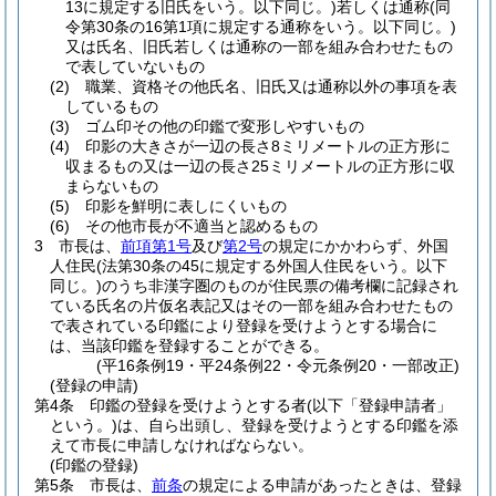
13に規定する旧氏をいう。以下同じ。)
若しくは通称
(同
令第30条の16第1項に規定する通称をいう。以下同じ。)
又は氏名、旧氏若しくは通称の一部を組み合わせたもの
で表していないもの
(2)
職業、資格その他氏名、旧氏又は通称以外の事項を表
しているもの
(3)
ゴム印その他の印鑑で変形しやすいもの
(4)
印影の大きさが一辺の長さ8ミリメートルの正方形に
収まるもの又は一辺の長さ25ミリメートルの正方形に収
まらないもの
(5)
印影を鮮明に表しにくいもの
(6)
その他市長が不適当と認めるもの
3
市長は、
前項第1号
及び
第2号
の規定にかかわらず、外国
人住民
(法第30条の45に規定する外国人住民をいう。以下
同じ。)
のうち非漢字圏のものが住民票の備考欄に記録され
ている氏名の片仮名表記又はその一部を組み合わせたもの
で表されている印鑑により登録を受けようとする場合に
は、当該印鑑を登録することができる。
(平16条例19・平24条例22・令元条例20・一部改正)
(登録の申請)
第4条
印鑑の登録を受けようとする者
(以下「登録申請者」
という。)
は、自ら出頭し、登録を受けようとする印鑑を添
えて市長に申請しなければならない。
(印鑑の登録)
第5条
市長は、
前条
の規定による申請があったときは、登録