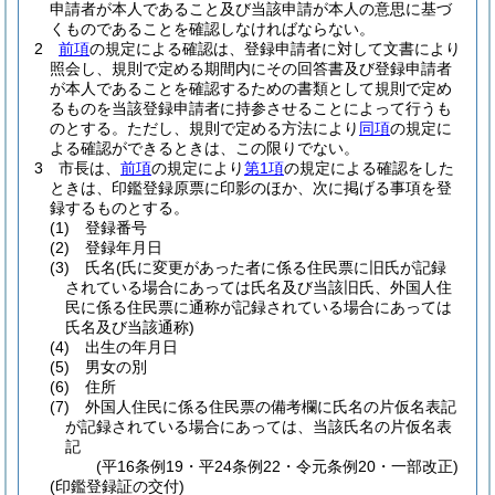
申請者が本人であること及び当該申請が本人の意思に基づ
くものであることを確認しなければならない。
2
前項
の規定による確認は、登録申請者に対して文書により
照会し、規則で定める期間内にその回答書及び登録申請者
が本人であることを確認するための書類として規則で定め
るものを当該登録申請者に持参させることによって行うも
のとする。
ただし、規則で定める方法により
同項
の規定に
よる確認ができるときは、この限りでない。
3
市長は、
前項
の規定により
第1項
の規定による確認をした
ときは、印鑑登録原票に印影のほか、次に掲げる事項を登
録するものとする。
(1)
登録番号
(2)
登録年月日
(3)
氏名
(氏に変更があった者に係る住民票に旧氏が記録
されている場合にあっては氏名及び当該旧氏、外国人住
民に係る住民票に通称が記録されている場合にあっては
氏名及び当該通称)
(4)
出生の年月日
(5)
男女の別
(6)
住所
(7)
外国人住民に係る住民票の備考欄に氏名の片仮名表記
が記録されている場合にあっては、当該氏名の片仮名表
記
(平16条例19・平24条例22・令元条例20・一部改正)
(印鑑登録証の交付)