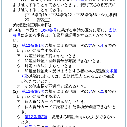
より証明することができないときは、規則で定める方法に
より証明することができる。
(平16条例19・平24条例22・平28条例36・令元条例
20・一部改正)
(印鑑登録証明の制限)
第14条
市長は、
次の各号
に掲げる申請の区分に応じ、
当該
各号
に定める場合は、印鑑登録証明をすることができな
い。
(1)
第12条第1項
の規定による申請 次の
ア
から
オ
までの
いずれかに該当する場合
ア
印鑑登録証の提示がないとき。
イ
印鑑登録証の登録番号が確認できないとき。
ウ
所定の方法によらないとき。
エ
印鑑登録証明を受けようとする者の本人確認
(
次条第
3項
の場合にあっては、当該代理人であることの確認)
ができないとき。
オ
その他市長が不適当と認めるとき。
(2)
第12条第3項
の規定による申請 次の
ア
から
エ
までの
いずれかに該当する場合
ア
個人番号カードの提示がないとき。
イ
個人番号カードに記載された事項が確認できないと
き。
ウ
第12条第3項
に規定する暗証番号の入力ができない
とき。