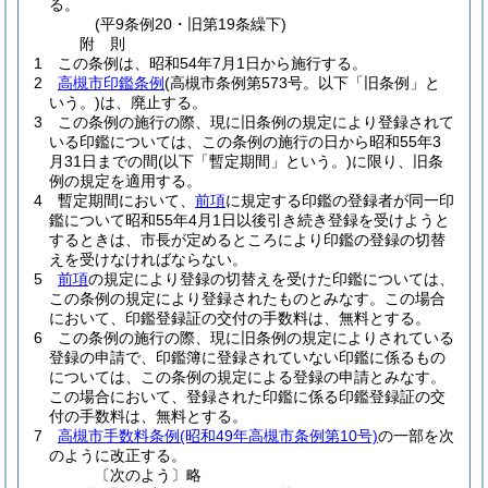
る。
(平9条例20・旧第19条繰下)
附
則
1
この条例は、昭和54年7月1日から施行する。
2
高槻市印鑑条例
(高槻市条例第573号。以下「旧条例」と
いう。)
は、廃止する。
3
この条例の施行の際、現に旧条例の規定により登録されて
いる印鑑については、この条例の施行の日から昭和55年3
月31日までの間
(以下「暫定期間」という。)
に限り、旧条
例の規定を適用する。
4
暫定期間において、
前項
に規定する印鑑の登録者が同一印
鑑について昭和55年4月1日以後引き続き登録を受けようと
するときは、市長が定めるところにより印鑑の登録の切替
えを受けなければならない。
5
前項
の規定により登録の切替えを受けた印鑑については、
この条例の規定により登録されたものとみなす。
この場合
において、印鑑登録証の交付の手数料は、無料とする。
6
この条例の施行の際、現に旧条例の規定によりされている
登録の申請で、印鑑簿に登録されていない印鑑に係るもの
については、この条例の規定による登録の申請とみなす。
この場合において、登録された印鑑に係る印鑑登録証の交
付の手数料は、無料とする。
7
高槻市手数料条例
(昭和49年高槻市条例第10号)
の一部を次
のように改正する。
〔次のよう〕略