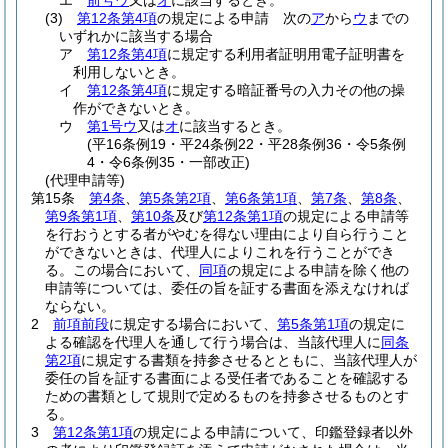
エ
前号ウ
又は
オ
に該当するとき。
(3)
第12条第4項
の規定による申請 次の
ア
から
ウ
までの
いずれかに該当する場合
ア
第12条第4項
に規定する利用者証明用電子証明書を
利用しないとき。
イ
第12条第4項
に規定する暗証番号の入力その他の操
作ができないとき。
ウ
第1号ウ
又は
オ
に該当するとき。
(平16条例19・平24条例22・平28条例36・令5条例
4・令6条例35・一部改正)
(代理申請等)
第15条
第4条
、
第5条第2項
、
第6条第1項
、
第7条
、
第8条
、
第9条第1項
、
第10条
及び
第12条第1項
の規定による申請等
を行おうとする者がやむを得ない理由により自ら行うこと
ができないときは、代理人によりこれを行うことができ
る。
この場合において、
同項
の規定による申請を除く他の
申請等については、委任の旨を証する書面を添えなければ
ならない。
2
前項前段
に規定する場合において、
第5条第1項
の規定に
よる確認を代理人を通して行う場合は、当該代理人に
同条
第2項
に規定する書類を持参させるとともに、当該代理人が
委任の旨を証する書面による受任者であることを確認する
ための書類として規則で定めるものを持参させるものとす
る。
3
第12条第1項
の規定による申請について、印鑑登録者以外