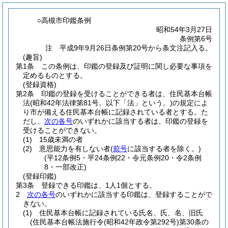
○高槻市印鑑条例
昭和54年3月27日
条例第6号
注 平成9年9月26日条例第20号から条文注記入る。
(趣旨)
第1条
この条例は、印鑑の登録及び証明に関し必要な事項を
定めるものとする。
(登録資格)
第2条
印鑑の登録を受けることができる者は、住民基本台帳
法
(昭和42年法律第81号。以下「法」という。)
の規定によ
り市が備える住民基本台帳に記録されている者とする。
た
だし、
次の各号
のいずれかに該当する者は、印鑑の登録を
受けることができない。
(1)
15歳未満の者
(2)
意思能力を有しない者
(
前号
に該当する者を除く。)
(平12条例5・平24条例22・令元条例20・令2条例
8・一部改正)
(登録印鑑)
第3条
登録できる印鑑は、1人1個とする。
2
次の各号
のいずれかに該当する印鑑は、登録することがで
きない。
(1)
住民基本台帳に記録されている氏名、氏、名、旧氏
(住民基本台帳法施行令
(昭和42年政令第292号)
第30条の