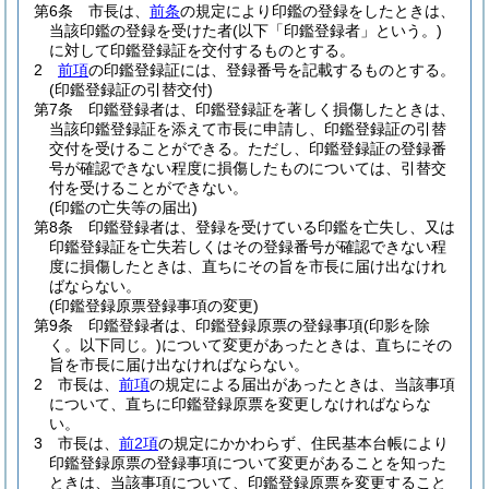
第6条
市長は、
前条
の規定により印鑑の登録をしたときは、
当該印鑑の登録を受けた者
(以下「印鑑登録者」という。)
に対して印鑑登録証を交付するものとする。
2
前項
の印鑑登録証には、登録番号を記載するものとする。
(印鑑登録証の引替交付)
第7条
印鑑登録者は、印鑑登録証を著しく損傷したときは、
当該印鑑登録証を添えて市長に申請し、印鑑登録証の引替
交付を受けることができる。
ただし、印鑑登録証の登録番
号が確認できない程度に損傷したものについては、引替交
付を受けることができない。
(印鑑の亡失等の届出)
第8条
印鑑登録者は、登録を受けている印鑑を亡失し、又は
印鑑登録証を亡失若しくはその登録番号が確認できない程
度に損傷したときは、直ちにその旨を市長に届け出なけれ
ばならない。
(印鑑登録原票登録事項の変更)
第9条
印鑑登録者は、印鑑登録原票の登録事項
(印影を除
く。以下同じ。)
について変更があったときは、直ちにその
旨を市長に届け出なければならない。
2
市長は、
前項
の規定による届出があったときは、当該事項
について、直ちに印鑑登録原票を変更しなければならな
い。
3
市長は、
前2項
の規定にかかわらず、住民基本台帳により
印鑑登録原票の登録事項について変更があることを知った
ときは、当該事項について、印鑑登録原票を変更すること