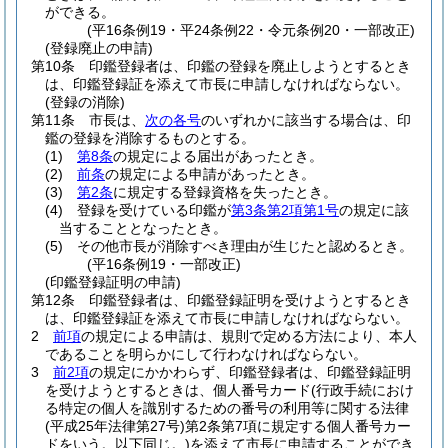
ができる。
(平16条例19・平24条例22・令元条例20・一部改正)
(登録廃止の申請)
第10条
印鑑登録者は、印鑑の登録を廃止しようとするとき
は、印鑑登録証を添えて市長に申請しなければならない。
(登録の消除)
第11条
市長は、
次の各号
のいずれかに該当する場合は、印
鑑の登録を消除するものとする。
(1)
第8条
の規定による届出があったとき。
(2)
前条
の規定による申請があったとき。
(3)
第2条
に規定する登録資格を失ったとき。
(4)
登録を受けている印鑑が
第3条第2項第1号
の規定に該
当することとなったとき。
(5)
その他市長が消除すべき理由が生じたと認めるとき。
(平16条例19・一部改正)
(印鑑登録証明の申請)
第12条
印鑑登録者は、印鑑登録証明を受けようとするとき
は、印鑑登録証を添えて市長に申請しなければならない。
2
前項
の規定による申請は、規則で定める方法により、本人
であることを明らかにして行わなければならない。
3
前2項
の規定にかかわらず、印鑑登録者は、印鑑登録証明
を受けようとするときは、個人番号カード
(行政手続におけ
る特定の個人を識別するための番号の利用等に関する法律
(平成25年法律第27号)
第2条第7項に規定する個人番号カー
ドをいう。以下同じ。)
を添えて市長に申請することができ