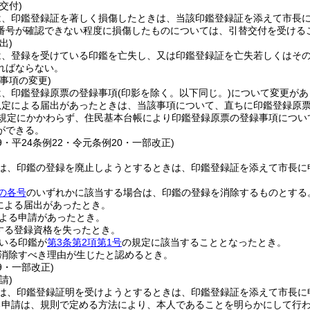
交付)
は、印鑑登録証を著しく損傷したときは、当該印鑑登録証を添えて市長
番号が確認できない程度に損傷したものについては、引替交付を受ける
出)
は、登録を受けている印鑑を亡失し、又は印鑑登録証を亡失若しくはそ
ればならない。
事項の変更)
は、印鑑登録原票の登録事項
(印影を除く。以下同じ。)
について変更があ
規定による届出があったときは、当該事項について、直ちに印鑑登録原
規定にかかわらず、住民基本台帳により印鑑登録原票の登録事項につい
ができる。
19・平24条例22・令元条例20・一部改正)
は、印鑑の登録を廃止しようとするときは、印鑑登録証を添えて市長に
の各号
のいずれかに該当する場合は、印鑑の登録を消除するものとする
による届出があったとき。
よる申請があったとき。
する登録資格を失ったとき。
いる印鑑が
第3条第2項第1号
の規定に該当することとなったとき。
消除すべき理由が生じたと認めるとき。
19・一部改正)
請)
は、印鑑登録証明を受けようとするときは、印鑑登録証を添えて市長に
る申請は、規則で定める方法により、本人であることを明らかにして行