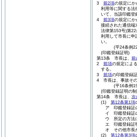
3
前2項
の規定にか
利用等に関する法
いて、当該印鑑登
4
前3項
の規定にか
接続された通信端
法律第153号)
第2
利用して市長に申
い。
(平24条例
(印鑑登録証明)
第13条
市長は、
前
2
前項
の規定によ
する。
3
前項
の印鑑登録
4
市長は、事故そ
(平16条例
(印鑑登録証明の制
第14条
市長は、
次
(1)
第12条第1項
ア
印鑑登録証
イ
印鑑登録証
ウ
所定の方法
エ
印鑑登録証
オ
その他市長
(2)
第12条第3項