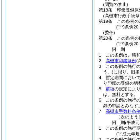
(閲覧の禁止)
第18条
印鑑登録原
(高槻市行政手続条
第19条
この条例の
(平9条例20
(委任)
第20条
この条例の
(平9条例2
附
則
1
この条例は、昭和
2
高槻市印鑑条例
3
この条例の施行の
う。)
に限り、旧条
4
暫定期間におい
り印鑑の登録の切
5
前項
の規定によ
は、無料とする。
6
この条例の施行
録の申請とみなす
7
高槻市手数料条
〔次のよう
附
則
(平成元
1
この条例の施行
(平成元年規
2
この条例の施行