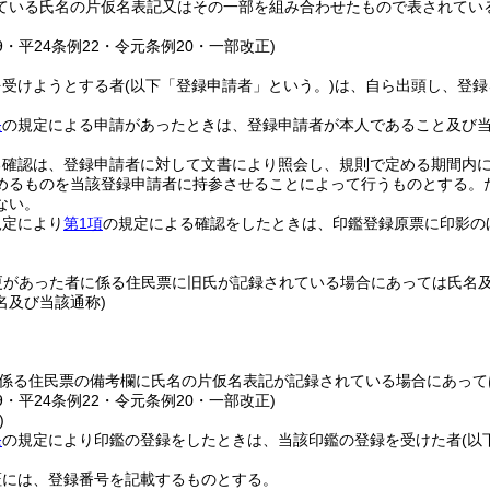
ている氏名の片仮名表記又はその一部を組み合わせたもので表されてい
19・平24条例22・令元条例20・一部改正)
を受けようとする者
(以下「登録申請者」という。)
は、自ら出頭し、登録
条
の規定による申請があったときは、登録申請者が本人であること及び
る確認は、登録申請者に対して文書により照会し、規則で定める期間内
めるものを当該登録申請者に持参させることによって行うものとする。
ない。
規定により
第1項
の規定による確認をしたときは、印鑑登録原票に印影の
更があった者に係る住民票に旧氏が記録されている場合にあっては氏名
名及び当該通称)
係る住民票の備考欄に氏名の片仮名表記が記録されている場合にあって
19・平24条例22・令元条例20・一部改正)
)
条
の規定により印鑑の登録をしたときは、当該印鑑の登録を受けた者
(以
証には、登録番号を記載するものとする。