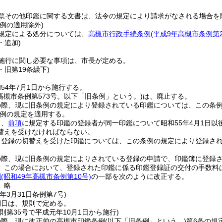
票その他印鑑に関する文書は、法令の規定により請求がなされる場合を
例の適用除外)
規定による処分については、
高槻市行政手続条例
(平成9年高槻市条例第2
・追加)
施行に関し必要な事項は、市長が定める。
0・旧第19条繰下)
54年7月1日から施行する。
(高槻市条例第573号。以下「旧条例」という。)
は、廃止する。
際、現に旧条例の規定により登録されている印鑑については、この条例の
例の規定を適用する。
て、
前項
に規定する印鑑の登録者が同一印鑑について昭和55年4月1日
替えを受けなければならない。
り登録の切替えを受けた印鑑については、この条例の規定により登録さ
の際、現に旧条例の規定によりされている登録の申請で、印鑑簿に登録
。
この場合において、登録された印鑑に係る印鑑登録証の交付の手数料
例
(昭和49年高槻市条例第10号)
の一部を次のように改正する。
〕略
年3月31日
条例第7号)
期日は、規則で定める。
則第35号で平成元年10月1日から施行)
の際、現に改正前の高槻市印鑑条例
(以下「旧条例」という。)
第6条の規