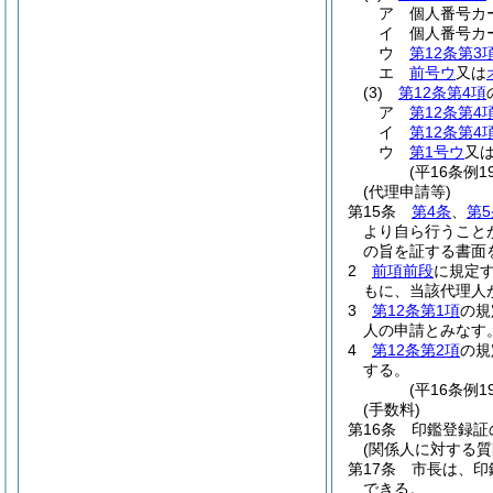
ア
個人番号カ
イ
個人番号カ
ウ
第12条第3
エ
前号ウ
又は
(3)
第12条第4項
ア
第12条第4
イ
第12条第4
ウ
第1号ウ
又
(平16条例
(代理申請等)
第15条
第4条
、
第5
より自ら行うこと
の旨を証する書面
2
前項前段
に規定
もに、当該代理人
3
第12条第1項
の規
人の申請とみなす
4
第12条第2項
の規
する。
(平16条例
(手数料)
第16条
印鑑登録証
(関係人に対する質
第17条
市長は、印
できる。