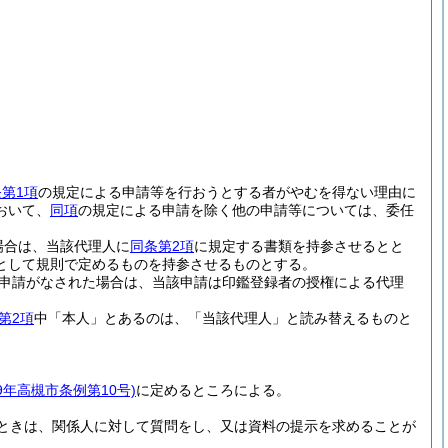
条第1項
の規定による申請等を行おうとする者がやむを得ない理由に
おいて、
同項
の規定による申請を除く他の申請等については、委任
場合は、当該代理人に
同条第2項
に規定する書類を持参させるとと
として規則で定めるものを持参させるものとする。
申請がなされた場合は、当該申請は印鑑登録者の授権による代理
第2項
中「本人」とあるのは、「当該代理人」と読み替えるものと
9年高槻市条例第10号)
に定めるところによる。
ときは、関係人に対して質問をし、又は資料の提示を求めることが