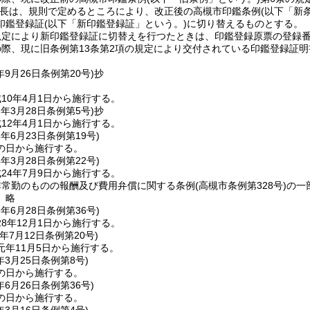
長は、規則で定めるところにより、改正後の高槻市印鑑条例
(以下「新
印鑑登録証
(以下「新印鑑登録証」という。)
に切り替えるものとする。
規定により新印鑑登録証に切替えを行つたときは、印鑑登録原票の登録
際、現に旧条例第13条第2項の規定により交付されている印鑑登録証明
年9月26日
条例第20号)
抄
10年4月1日から施行する。
2年3月28日
条例第5号)
抄
12年4月1日から施行する。
6年6月23日
条例第19号)
の日から施行する。
4年3月28日
条例第22号)
24年7月9日から施行する。
非常勤のものの報酬及び費用弁償に関する条例
(高槻市条例第328号)
の一
〕略
8年6月28日
条例第36号)
8年12月1日から施行する。
年7月12日
条例第20号)
元年11月5日から施行する。
年3月25日
条例第8号)
の日から施行する。
年6月26日
条例第36号)
の日から施行する。