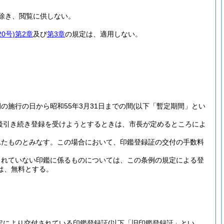
除き、閲覧に供しない。
0号)
第2章
及び
第3章
の規定は、適用しない。
施行の日から昭和55年3月31日までの間
(以下「暫定期間」とい
以後引き続き登録を受けようとするときは、市長が定めるところによ
れたものとみなす。
この場合において、印鑑登録証の交付の手数料
されていない印鑑に係るものについては、この条例の規定による登
は、無料とする。
定により交付されている印鑑登録証
(以下「旧印鑑登録証」とい