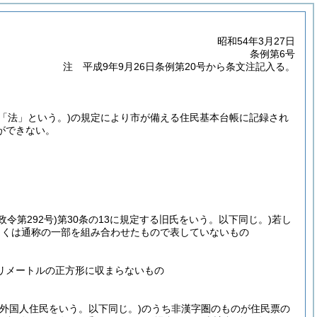
昭和54年3月27日
条例第6号
注 平成9年9月26日条例第20号から条文注記入る。
下「法」という。)
の規定により市が備える住民基本台帳に記録され
ができない。
政令第292号)
第30条の13に規定する旧氏をいう。以下同じ。)
若し
しくは通称の一部を組み合わせたもので表していないもの
リメートルの正方形に収まらないもの
る外国人住民をいう。以下同じ。)
のうち非漢字圏のものが住民票の