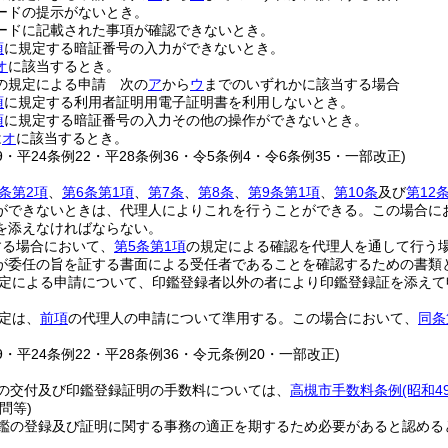
ードの提示がないとき。
ードに記載された事項が確認できないとき。
項
に規定する暗証番号の入力ができないとき。
オ
に該当するとき。
の規定による申請 次の
ア
から
ウ
までのいずれかに該当する場合
項
に規定する利用者証明用電子証明書を利用しないとき。
項
に規定する暗証番号の入力その他の操作ができないとき。
は
オ
に該当するとき。
19・平24条例22・平28条例36・令5条例4・令6条例35・一部改正)
条第2項
、
第6条第1項
、
第7条
、
第8条
、
第9条第1項
、
第10条
及び
第12
ができないときは、代理人によりこれを行うことができる。
この場合に
を添えなければならない。
する場合において、
第5条第1項
の規定による確認を代理人を通して行う
が委任の旨を証する書面による受任者であることを確認するための書類
定による申請について、印鑑登録者以外の者により印鑑登録証を添えて
。
定は、
前項
の代理人の申請について準用する。
この場合において、
同条
19・平24条例22・平28条例36・令元条例20・一部改正)
の交付及び印鑑登録証明の手数料については、
高槻市手数料条例
(昭和4
問等)
鑑の登録及び証明に関する事務の適正を期するため必要があると認める