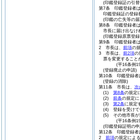
(印鑑登録証の引替
第7条
印鑑登録者
印鑑登録証の登録
(印鑑の亡失等の届
第8条
印鑑登録者
市長に届け出なけ
(印鑑登録原票登録
第9条
印鑑登録者
2
市長は、
前項
の
3
市長は、
前2項
の
票を変更すること
(平16条例
(登録廃止の申請)
第10条
印鑑登録者
(登録の消除)
第11条
市長は、
次
(1)
第8条
の規定
(2)
前条
の規定に
(3)
第2条
に規定
(4)
登録を受けて
(5)
その他市長が
(平16条例
(印鑑登録証明の申
第12条
印鑑登録者
2
前項
の規定によ