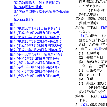
備考欄に記録され
第17条
(関係人に対する質問等)
ことができる。
第18条
(閲覧の禁止)
(平16条例
第19条
(高槻市行政手続条例の適用除
(登録の申請)
外)
第4条
印鑑の登録
第20条
(委任)
(印鑑の登録)
附則
第5条
市長は、
前
附則
(平成元年3月31日条例第7号)
らない。
附則
(平成9年9月26日条例第20号)
2
前項
の規定によ
附則
(平成12年3月28日条例第5号)
類として規則で定
附則
(平成16年6月23日条例第19号)
きは、この限りで
附則
(平成24年3月28日条例第22号)
3
市長は、
前項
の
附則
(平成28年6月28日条例第36号)
(1)
登録番号
附則
(令和元年7月12日条例第20号)
(2)
登録年月日
附則
(令和2年3月25日条例第8号)
(3)
氏名
(氏に変
附則
(令和2年6月26日条例第36号)
合にあっては氏
附則
(令和5年3月16日条例第4号)
(4)
出生の年月日
附則
(令和6年3月26日条例第6号)
(5)
男女の別
附則
(令和6年9月19日条例第35号)
(6)
住所
(7)
外国人住民に
(平16条例
(印鑑登録証の交付
第6条
市長は、
前
する。
2
前項
の印鑑登録