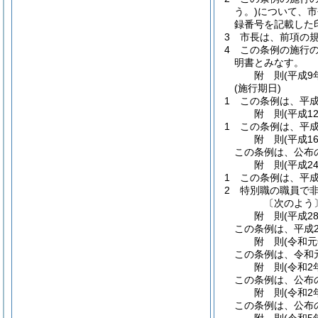
う。)
について、市
録番号を記載した
3
市長は、前項の
4
この条例の施行の
明書とみなす。
附
則
(平成9
(施行期日)
1
この条例は、平成
附
則
(平成1
1
この条例は、平成
附
則
(平成1
この条例は、公布
附
則
(平成2
1
この条例は、平成
2
特別職の職員で
〔次のよう
附
則
(平成2
この条例は、平成2
附
則
(令和元
この条例は、令和
附
則
(令和2
この条例は、公布
附
則
(令和2
この条例は、公布