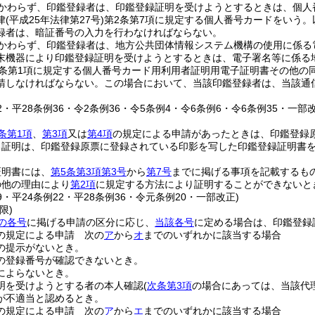
かわらず、印鑑登録者は、印鑑登録証明を受けようとするときは、個人
律
(平成25年法律第27号)
第2条第7項に規定する個人番号カードをいう。
録者は、暗証番号の入力を行わなければならない。
かわらず、印鑑登録者は、地方公共団体情報システム機構の使用に係る
末機器により印鑑登録証明を受けようとするときは、電子署名等に係る
2条第1項に規定する個人番号カード用利用者証明用電子証明書その他の
請しなければならない。
この場合において、当該印鑑登録者は、当該通
22・平28条例36・令2条例36・令5条例4・令6条例6・令6条例35・一部改
条第1項
、
第3項
又は
第4項
の規定による申請があったときは、印鑑登録
る証明は、印鑑登録原票に登録されている印影を写した印鑑登録証明書
証明書には、
第5条第3項第3号
から
第7号
までに掲げる事項を記載するも
の他の理由により
第2項
に規定する方法により証明することができないと
19・平24条例22・平28条例36・令元条例20・一部改正)
限)
の各号
に掲げる申請の区分に応じ、
当該各号
に定める場合は、印鑑登録
の規定による申請 次の
ア
から
オ
までのいずれかに該当する場合
の提示がないとき。
の登録番号が確認できないとき。
によらないとき。
明を受けようとする者の本人確認
(
次条第3項
の場合にあっては、当該代
が不適当と認めるとき。
の規定による申請 次の
ア
から
エ
までのいずれかに該当する場合