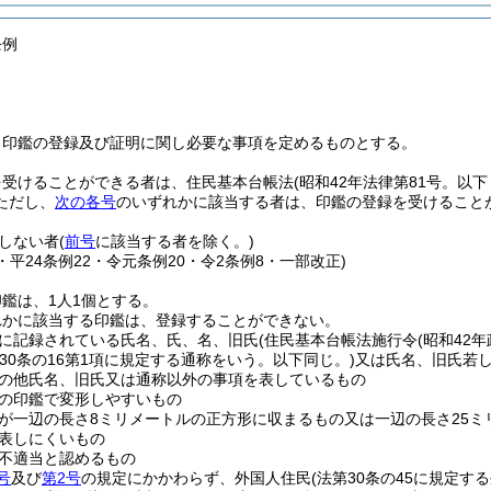
条例
、印鑑の登録及び証明に関し必要な事項を定めるものとする。
を受けることができる者は、住民基本台帳法
(昭和42年法律第81号。以
ただし、
次の各号
のいずれかに該当する者は、印鑑の登録を受けること
しない者
(
前号
に該当する者を除く。)
5・平24条例22・令元条例20・令2条例8・一部改正)
鑑は、1人1個とする。
れかに該当する印鑑は、登録することができない。
に記録されている氏名、氏、名、旧氏
(住民基本台帳法施行令
(昭和42年
第30条の16第1項に規定する通称をいう。以下同じ。)
又は氏名、旧氏若
の他氏名、旧氏又は通称以外の事項を表しているもの
の印鑑で変形しやすいもの
が一辺の長さ8ミリメートルの正方形に収まるもの又は一辺の長さ25ミ
表しにくいもの
不適当と認めるもの
号
及び
第2号
の規定にかかわらず、外国人住民
(法第30条の45に規定す