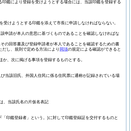
る印鑑により登録を受けようとする場合には、当該印鑑を登録する
を受けようとする印鑑を添えて市長に申請しなければならない。
当該申請が本人の意思に基づくものであることを確認しなければな
にその回答書及び登録申請者が本人であることを確認するための書
ただし、規則で定める方法により
同項
の規定による確認ができると
ほか、次に掲げる事項を登録するものとする。
及び当該旧氏、外国人住民に係る住民票に通称が記録されている場
は、当該氏名の片仮名表記
下「印鑑登録者」という。)
に対して印鑑登録証を交付するものと