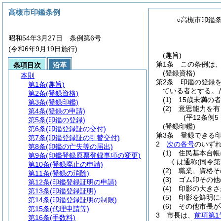
高槻市印鑑条例
○高槻市印鑑
昭和54年3月27日 条例第6号
(令和6年9月19日施行)
(趣旨)
第1条
この条例は
条項目次
沿革
(登録資格)
本則
第2条
印鑑の登録
第1条
(趣旨)
ている者とする。
第2条
(登録資格)
(1)
15歳未満の者
第3条
(登録印鑑)
(2)
意思能力を有
第4条
(登録の申請)
(平12条例
第5条
(印鑑の登録)
(登録印鑑)
第6条
(印鑑登録証の交付)
第3条
登録できる印
第7条
(印鑑登録証の引替交付)
2
次の各号
のいず
第8条
(印鑑の亡失等の届出)
(1)
住民基本台帳
第9条
(印鑑登録原票登録事項の変更)
くは通称
(同令
第10条
(登録廃止の申請)
(2)
職業、資格そ
第11条
(登録の消除)
(3)
ゴム印その他
第12条
(印鑑登録証明の申請)
(4)
印影の大きさ
第13条
(印鑑登録証明)
(5)
印影を鮮明に
第14条
(印鑑登録証明の制限)
(6)
その他市長が
第15条
(代理申請等)
3
市長は、
前項第1
第16条
(手数料)