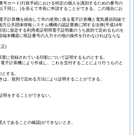
番号カード
(行政手続における特定の個人を識別するための番号の
以下同じ。)
を添えて市長に申請することができる。
この場合にお
電子計算機を経由して市の使用に係る電子計算機と電気通信回線で
地方公共団体情報システム機構の認証業務に関する法律
(平成14年
同項に規定する利用者証明用電子証明書のうち規則で定めるものを
信端末機器に暗証番号の入力その他の操作を行わなければならな
正)
原票に登録されている印影について証明するものとする。
を電子計算機により作成し、これを交付することにより行うものと
のとする。
きは、規則で定める方法により証明することができる。
証明をすることができない。
理人であることの確認)
ができないとき。