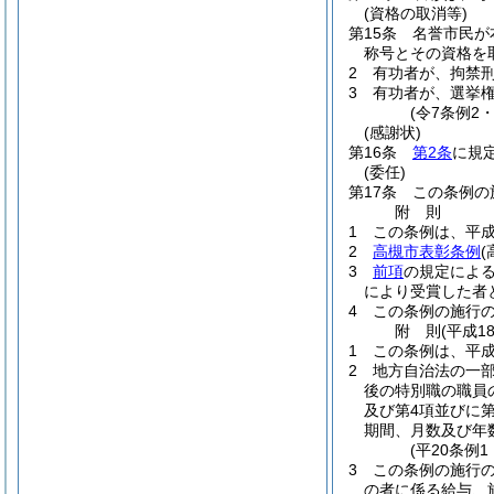
(資格の取消等)
第15条
名誉市民が
称号とその資格を
2
有功者が、拘禁
3
有功者が、選挙
(令7条例2
(感謝状)
第16条
第2条
に規
(委任)
第17条
この条例の
附
則
1
この条例は、平成
2
高槻市表彰条例
(
3
前項
の規定によ
により受賞した者
4
この条例の施行の
附
則
(平成1
1
この条例は、平成
2
地方自治法の一
後の特別職の職員
及び第4項並びに
期間、月数及び年
(平20条例
3
この条例の施行
の者に係る給与、