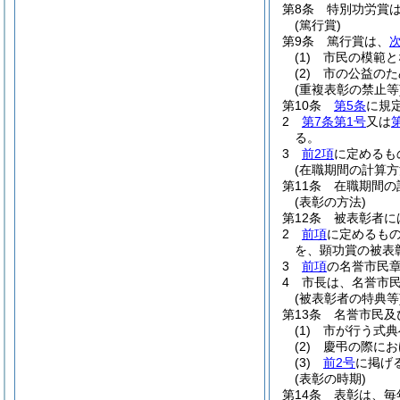
第8条
特別功労賞
(篤行賞)
第9条
篤行賞は、
(1)
市民の模範と
(2)
市の公益のた
(重複表彰の禁止等
第10条
第5条
に規
2
第7条第1号
又は
る。
3
前2項
に定めるも
(在職期間の計算方
第11条
在職期間の
(表彰の方法)
第12条
被表彰者に
2
前項
に定めるも
を、顕功賞の被表
3
前項
の名誉市民
4
市長は、名誉市
(被表彰者の特典等
第13条
名誉市民及
(1)
市が行う式典
(2)
慶弔の際にお
(3)
前2号
に掲げ
(表彰の時期)
第14条
表彰は、毎