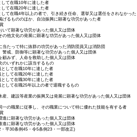
として在職10年に達した者
として在職20年に達した者
として在職4年以上の者で、引き続き任命、選挙又は選任をされなかった
掲げるもののほか、自治振興に顕著な功労があった者
賞
おいて顕著な功労があった個人又は団体
その他文化の発展に顕著な功労があった個人又は団体
に当たって特に抜群の功労があった消防団員又は消防団
、警戒、防御等に顕著な功労があった個人又は団体
を顧みず、人命を救助した個人又は団体
次のいずれかに該当するもの
員として在職10年に達した者
員として在職20年に達した者
員として在職30年に達した者
員として在職25年以上の者で退職するもの
水産、建設等産業の振興又は発展に顕著な功労があった個人又は団体
同一の職業に従事し、その職業について特に優れた技能を有する者
賞
増進に顕著な功労があった個人又は団体
推進に顕著な功労があった個人又は団体
42・平30条例45・令5条例23・一部改正)