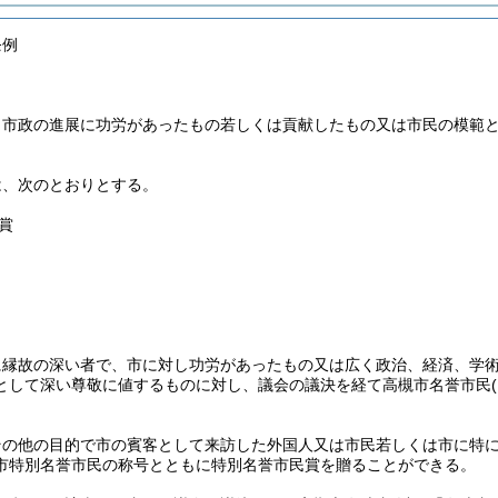
条例
、市政の進展に功労があったもの若しくは貢献したもの又は市民の模範
は、次のとおりとする。
賞
に縁故の深い者で、市に対し功労があったもの又は広く政治、経済、学
として深い尊敬に値するものに対し、議会の議決を経て高槻市名誉市民
その他の目的で市の賓客として来訪した外国人又は市民若しくは市に特
市特別名誉市民の称号とともに特別名誉市民賞を贈ることができる。