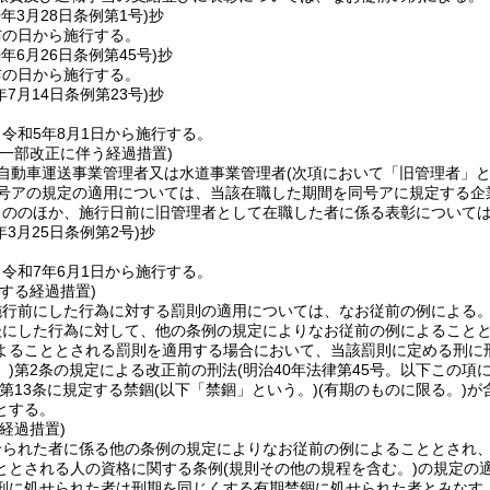
0年3月28日
条例第1号)
抄
布の日から施行する。
0年6月26日
条例第45号)
抄
布の日から施行する。
年7月14日
条例第23号)
抄
令和5年8月1日から施行する。
の一部改正に伴う経過措置)
自動車運送事業管理者又は水道事業管理者
(次項において「旧管理者」と
2号アの規定の適用については、当該在職した期間を同号アに規定する
もののほか、施行日前に旧管理者として在職した者に係る表彰について
年3月25日
条例第2号)
抄
令和7年6月1日から施行する。
する経過措置)
施行前にした行為に対する罰則の適用については、なお従前の例による
後にした行為に対して、他の条例の規定によりなお従前の例によること
よることとされる罰則を適用する場合において、当該罰則に定める刑に
)
第2条の規定による改正前の刑法
(明治40年法律第45号。以下この項
第13条に規定する禁錮
(以下「禁錮」という。)
(有期のものに限る。)
が
とする。
経過措置)
せられた者に係る他の条例の規定によりなお従前の例によることとされ
ととされる人の資格に関する条例
(規則その他の規程を含む。)
の規定の
刑に処せられた者は刑期を同じくする有期禁錮に処せられた者とみなす