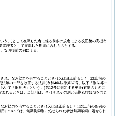
いう。)
として在職した者に係る前条の規定による改正後の高槻市
企業管理者として在職した期間に含むものとする。
は、なお従前の例による。
。
とされ、なお効力を有することとされ又は改正前若しくは廃止前の
刑法等の一部を改正する法律
(令和4年法律第67号。以下「刑法等一
において「旧刑法」という。)
第12条に規定する懲役
(有期のものに
含まれるときは、当該刑は、それぞれその刑と長期及び短期を同じ
、なお効力を有することとされ又は改正前若しくは廃止前の条例の
適用については、無期拘禁刑に処せられた者は無期禁錮に処せられ
。