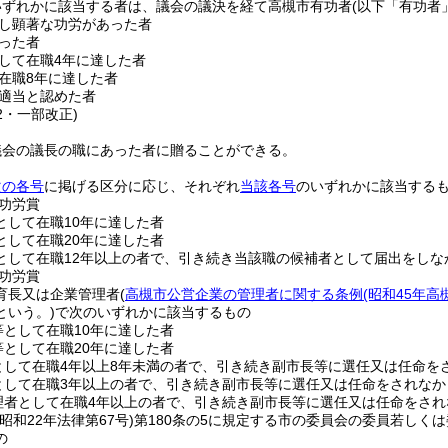
いずれかに該当する者は、議会の議決を経て高槻市有功者
(以下「有功者
し顕著な功労があった者
った者
して在職4年に達した者
在職8年に達した者
適当と認めた者
42・一部改正)
議会の議長の職にあった者に贈ることができる。
次の各号
に掲げる区分に応じ、それぞれ
当該各号
のいずれかに該当する
功労賞
として在職10年に達した者
として在職20年に達した者
として在職12年以上の者で、引き続き当該職の候補者として届出をしな
功労賞
育長又は企業管理者
(
高槻市公営企業の管理者に関する条例
(昭和45年高
という。)
で次のいずれかに該当するもの
等として在職10年に達した者
等として在職20年に達した者
として在職4年以上8年未満の者で、引き続き副市長等に選任又は任命を
として在職3年以上の者で、引き続き副市長等に選任又は任命をされなか
理者として在職4年以上の者で、引き続き副市長等に選任又は任命をされ
(昭和22年法律第67号)
第180条の5に規定する市の委員会の委員若しく
の