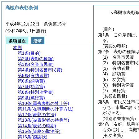
高槻市表彰条例
○高槻市表彰
平成4年12月22日 条例第15号
(目的)
(令和7年6月1日施行)
第1条
この条例は
る。
条項目次
沿革
(表彰の種類)
本則
第2条
表彰の種類
第1条
(目的)
(1)
名誉市民賞
第2条
(表彰の種類)
(2)
特別名誉市民
第3条
(名誉市民賞)
(3)
有功者賞
第4条
(特別名誉市民賞)
(4)
顕功賞
第5条
(有功者賞)
(5)
功労賞
第6条
(顕功賞)
(6)
特別功労賞
第7条
(功労賞)
(7)
篤行賞
第8条
(特別功労賞)
(名誉市民賞)
第9条
(篤行賞)
第3条
市民又は市
第10条
(重複表彰の禁止等)
うち、市民の誇り
第11条
(在職期間の計算方法)
ができる。
第12条
(表彰の方法)
(特別名誉市民賞)
第13条
(被表彰者の特典等)
第4条
友好、親善
第14条
(表彰の時期)
ものに対し、高槻
第15条
(資格の取消等)
(有功者賞)
第16条
(感謝状)