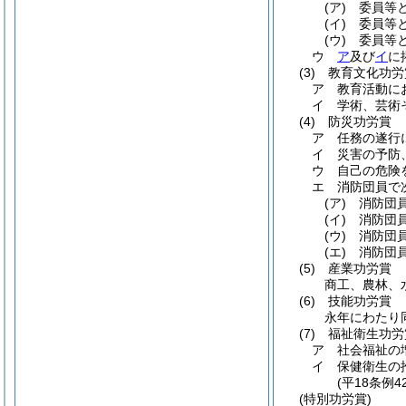
(ア)
委員等
(イ)
委員等
(ウ)
委員等
ウ
ア
及び
イ
に
(3)
教育文化功労
ア
教育活動に
イ
学術、芸術
(4)
防災功労賞
ア
任務の遂行
イ
災害の予防
ウ
自己の危険
エ
消防団員で
(ア)
消防団
(イ)
消防団
(ウ)
消防団
(エ)
消防団
(5)
産業功労賞
商工、農林、
(6)
技能功労賞
永年にわたり
(7)
福祉衛生功労
ア
社会福祉の
イ
保健衛生の
(平18条例
(特別功労賞)