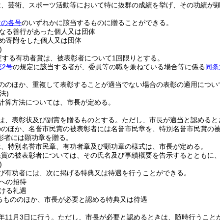
は、芸術、スポーツ活動等において特に抜群の成績を挙げ、その功績が
次の各号
のいずれかに該当するものに贈ることができる。
なる善行があった個人又は団体
め寄附をした個人又は団体
)
定する有功者賞は、被表彰者について1回限りとする。
第2号
の規定に該当する者が、委員等の職を兼ねている場合等に係る
同条
ののほか、重複して表彰することが適当でない場合の表彰の適用につい
法)
計算方法については、市長が定める。
は、表彰状及び副賞を贈るものとする。
ただし、市長が適当と認めると
ののほか、名誉市民賞の被表彰者には名誉市民章を、特別名誉市民賞の
彰者には顕功章を贈る。
章、特別名誉市民章、有功者章及び顕功章の様式は、市長が定める。
民賞の被表彰者については、その氏名及び事績概要を告示するとともに
)
び有功者には、次に掲げる特典又は待遇を行うことができる。
への招待
ける礼遇
るもののほか、市長が必要と認める特典又は待遇
年11月3日に行う。
ただし、市長が必要と認めるときは、随時行うこと