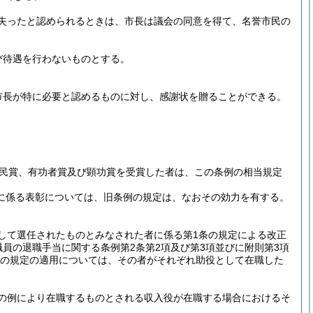
失ったと認められるときは、市長は議会の同意を得て、名誉市民の
び待遇を行わないものとする。
市長が特に必要と認めるものに対し、感謝状を贈ることができる。
民賞、有功者賞及び顕功賞を受賞した者は、この条例の相当規定
員に係る表彰については、旧条例の規定は、なおその効力を有する。
して選任されたものとみなされた者に係る第1条の規定による改正
員の退職手当に関する条例第2条第2項及び第3項並びに附則第3項
号アの規定の適用については、その者がそれぞれ助役として在職した
の例により在職するものとされる収入役が在職する場合におけるそ