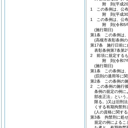
附
則
(平成2
1
この条例は、公
附
則
(平成3
1
この条例は、公
附
則
(令和5
(施行期日)
第1条
この条例は、
(高槻市表彰条例
第17条
施行日前に
表彰条例第7条第
2
前項に規定する
附
則
(令和7
(施行期日)
第1条
この条例は、
(罰則の適用等に関
第2条
この条例の
2
この条例の施行
条例の規定の例に
部改正法」という。
限る。)
又は旧刑法
くする有期拘禁刑
(人の資格に関する
第3条
拘禁刑に処
規定の例によるこ
た者と、有期拘禁