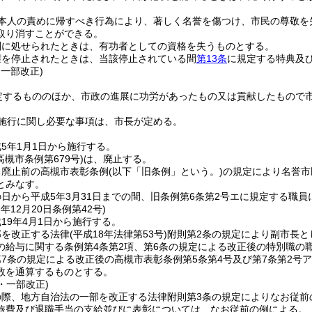
本人の責めに帰すべき行為により、著しく名誉を傷つけ、市民の尊敬を
取り消すことができる。
刑に処せられたときは、有功者としての資格を失うものとする。
権を停止されたときは、当該停止されている間
第13条
に規定する特典及
・一部改正)
定するもののほか、市政の進展に功労があったもの又は貢献したもので
施行に関し必要な事項は、市長が定める。
5年1月1日から施行する。
高槻市条例第679号)
は、廃止する。
る廃止前の高槻市表彰条例
(以下「旧条例」という。)
の規定により名誉市
とみなす。
日から平成5年3月31日までの間、旧条例第6条第2号エに規定する職
8年12月20日
条例第42号)
19年4月1日から施行する。
部を改正する法律
(平成18年法律第53号)
附則第2条の規定により副市長と
の給与に関する条例第4条第2項、第6条の規定による改正後の特別職の職
第7条の規定による改正後の高槻市表彰条例第5条第4号及び第7条第2
数を通算するものとする。
1・一部改正)
の際、地方自治法の一部を改正する法律附則第3条の規定によりなお従前
旅費及び退職手当の支給並びに表彰については、なお従前の例による。