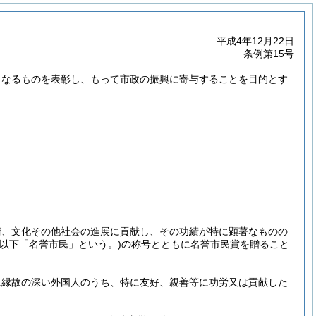
平成4年12月22日
条例第15号
となるものを表彰し、もって市政の振興に寄与することを目的とす
術、文化その他社会の進展に貢献し、その功績が特に顕著なものの
(以下「名誉市民」という。)
の称号とともに名誉市民賞を贈ること
に縁故の深い外国人のうち、特に友好、親善等に功労又は貢献した