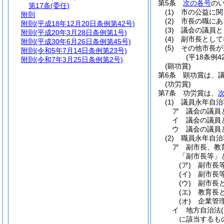
第5条
次の各号
の
第17条
(委任)
(1)
市の公益に関
附則
(2)
市長の職にあ
附則
(平成18年12月20日条例第42号)
(3)
議会の議員と
附則
(平成20年3月28日条例第1号)
(4)
副市長として
附則
(平成30年6月26日条例第45号)
(5)
その他市長が
附則
(令和5年7月14日条例第23号)
(平18条例
附則
(令和7年3月25日条例第2号)
(顕功賞)
第6条
顕功賞は、
(功労賞)
第7条
功労賞は、
(1)
議員永年自治
ア
議会の議員
イ
議会の議員
ウ
議会の議員
(2)
職員永年自治
ア
副市長、教
「副市長等」
(ア)
副市長
(イ)
副市長
(ウ)
副市長
(エ)
教育長
(オ)
企業管
イ
地方自治法
に該当するも